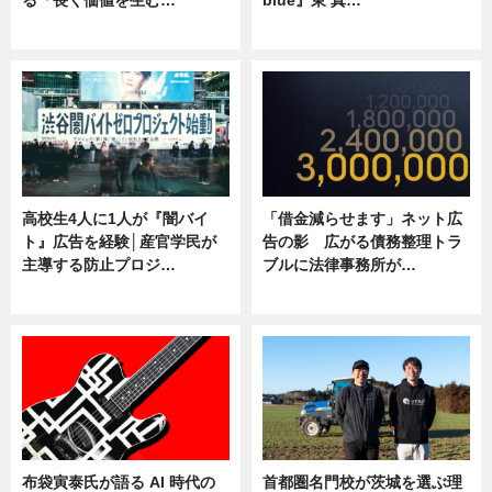
る「長く価値を生む…
blue』東 真…
ニュース
ニュース
高校生4人に1人が『闇バイ
「借金減らせます」ネット広
ト』広告を経験│産官学民が
告の影 広がる債務整理トラ
主導する防止プロジ…
ブルに法律事務所が…
ニュース
ニュース
布袋寅泰氏が語る AI 時代の
首都圏名門校が茨城を選ぶ理