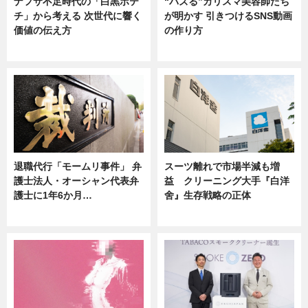
ナフサ不足時代の「白黒ポテ
“バズる”カリスマ美容師たち
チ」から考える 次世代に響く
が明かす 引きつけるSNS動画
価値の伝え方
の作り方
ニュース
ニュース
退職代行「モームリ事件」 弁
スーツ離れで市場半減も増
護士法人・オーシャン代表弁
益 クリーニング大手『白洋
護士に1年6か月…
舍』生存戦略の正体
ニュース
企業インタビュー