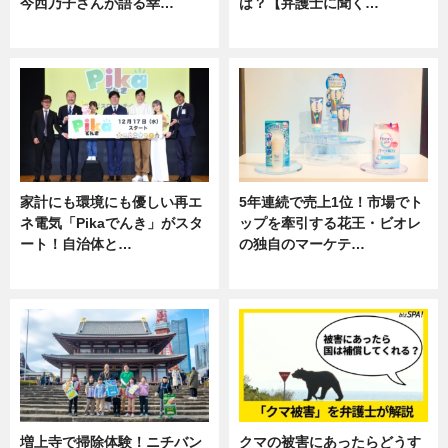
今西乃子さんが語る幸…
は？【弁護士に聞く…
専門家インタビュー
専門家インタビュー
家計にも環境にも優しい再エ
5年連続で売上1位！市場でト
ネ電気「Pikaでんき」がスタ
ップを牽引する花王・ビオレ
ート！自治体と…
の独自のマーケテ…
ニュース
ニュース, 暮らし
増上寺で掃除体験！ニチバン
クマの被害にあったらどうす