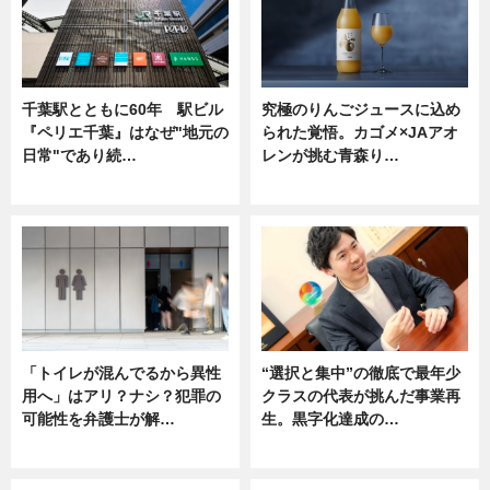
千葉駅とともに60年 駅ビル
究極のりんごジュースに込め
『ペリエ千葉』はなぜ"地元の
られた覚悟。カゴメ×JAアオ
日常"であり続…
レンが挑む青森り…
ニュース
ニュース
「トイレが混んでるから異性
“選択と集中”の徹底で最年少
用へ」はアリ？ナシ？犯罪の
クラスの代表が挑んだ事業再
可能性を弁護士が解…
生。黒字化達成の…
ニュース, 専門家インタビュー
ニュース