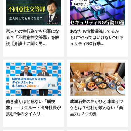
恋人との性行為でも犯罪にな
あなたも情報漏洩してるか
る？「不同意性交等罪」を解
も!?“やってはいけない”セキ
説【弁護士に聞く男…
ュリティNG行動…
専門家インタビュー
専門家インタビュー
働き盛りほど危ない「脳梗
成城石井の冬がひと味違うワ
塞」──リクルート出身社長が
ケとは？他社が敵わない「商
挑む“命のタイムリ…
品力」2つの要
企業インタビュー
グルメ