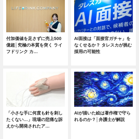
付加価値を足さずに売上500
AI面接は「面接官ガチャ」を
億超│究極の本質を突く ライ
なくせるか？ タレスカが挑む
フドリンク カ…
採用の可能性
ニュース
ニュース
「小さな手に何度も針を刺し
AIが描いた絵は著作権で守ら
たくない…」現場の悲痛な訴
れるのか？│弁護士が解説
えから開発されたア…
ニュース
ニュース