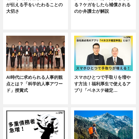
が伝える手をいたわることの
る？ケガをしたら補償される
大切さ
のか弁護士が解説
ニュース, 企業インタビュー, 暮ら
専門家インタビュー
し
AI時代に求められる人事的観
スマホひとつで手取りを増や
点とは？「科学的人事アワー
す方法！福利厚生で使えるア
ド」授賞式
プリ「ベネステ確定…
ニュース
企業インタビュー