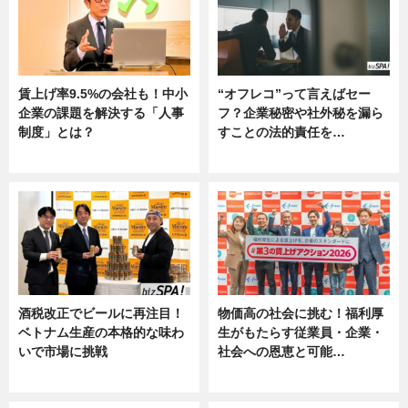
賃上げ率9.5%の会社も！中小
“オフレコ”って言えばセー
企業の課題を解決する「人事
フ？企業秘密や社外秘を漏ら
制度」とは？
すことの法的責任を…
ニュース
ニュース, 専門家インタビュー
酒税改正でビールに再注目！
物価高の社会に挑む！福利厚
ベトナム生産の本格的な味わ
生がもたらす従業員・企業・
いで市場に挑戦
社会への恩恵と可能…
ニュース
ニュース