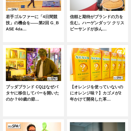
若手ゴルファーに「4日間競
信頼と期待がブランドの力を
技」の機会を——第2回 G_B
生む。ハーゲンダッツ クリス
ASE 4da…
ピーサンドが歩ん…
ニュース
ニュース
ブッダブランド CQはなぜパ
【オレンジを使っていないの
タヤに移住してバーを開いた
にオレンジ味？】カゴメが2
のか？60歳の節…
年かけて開発した革…
ニュース
グルメ, ニュース, 企業インタビュ
ー