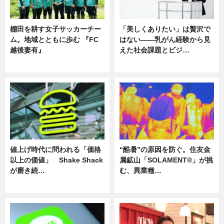
棚田を耕す女子サッカーチー
「美しくありたい」は贅沢で
ム。地域とともに歩む 『FC
はない――乳がん経験から見
越後妻有』
えた社会課題とビジ…
ニュース
ニュース
値上げ時代に問われる「価格
“酷暑”の原因を防ぐ。住友金
以上の価値」 Shake Shack
属鉱山「SOLAMENT®」が挑
が磨き続…
む、異業種…
ニュース
ニュース