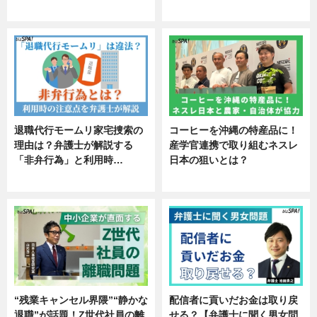
エンタメ
ニュース
退職代行モームリ家宅捜索の
コーヒーを沖縄の特産品に！
理由は？弁護士が解説する
産学官連携で取り組むネスレ
「非弁行為」と利用時…
日本の狙いとは？
専門家インタビュー
企業インタビュー
“残業キャンセル界隈”“静かな
配信者に貢いだお金は取り戻
退職”が話題！Z世代社員の離
せる？【弁護士に聞く男女問