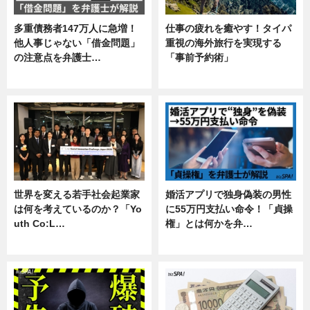
多重債務者147万人に急増！
仕事の疲れを癒やす！タイパ
他人事じゃない「借金問題」
重視の海外旅行を実現する
の注意点を弁護士…
「事前予約術」
専門家インタビュー
暮らし
世界を変える若手社会起業家
婚活アプリで独身偽装の男性
は何を考えているのか？「Yo
に55万円支払い命令！「貞操
uth Co:L…
権」とは何かを弁…
スキル
専門家インタビュー