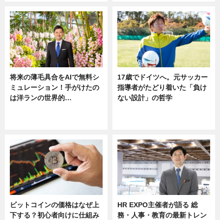
将来の薄毛具合をAIで無料シ
17歳でドイツへ。元サッカー
ミュレーション！手がけたの
指導者がたどり着いた「負け
は洋ランの世界的…
ない設計」の哲学
ニュース
ニュース
sponsored by 河野メリクロン
ビットコインの価格はなぜ上
HR EXPO主催者が語る 総
下する？初心者向けに仕組み
務・人事・教育の最新トレン