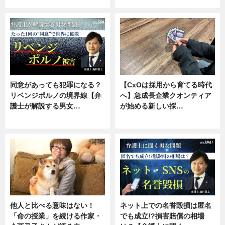
同意があっても犯罪になる？
【CxOは採用から育てる時代
リベンジポルノの境界線【弁
へ】急成長企業クオンティア
護士が解説する男女…
が始める新しい採…
専門家インタビュー
ニュース
他人と比べる意味はない！
ネット上での名誉毀損は匿名
「命の授業」を続ける作家・
でも成立!?損害賠償の相場