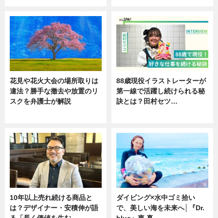
花見や花火大会の場所取りは
88歳現役イラストレーターが
違法？勝手な撤去や放置のリ
第一線で活躍し続けられる秘
スクを弁護士が解説
訣とは？田村セツ…
ニュース
専門家インタビュー
10年以上売れ続ける商品と
ダイビング×水中ゴミ拾い
は？デザイナー・安積伸が語
で、美しい海を未来へ│『Dr.