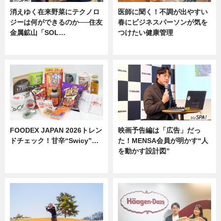
消えゆく在来野菜にテクノロ
医師に聞く！不調が出やすい
ジーは何ができるのか──住友
春にビジネスパーソンが気を
金属鉱山「SOL…
つけたい健康管理
ニュース
ニュース
FOODEX JAPAN 2026トレン
映画予告編は「広告」だっ
ドチェック！甘辛“Swicy”…
た！MENSA会員が明かす“人
を動かす設計図”
ニュース
ニュース