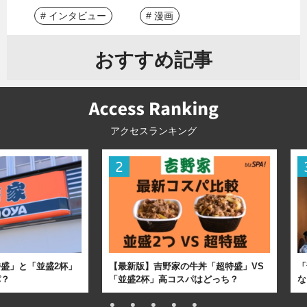
# インタビュー
# 漫画
おすすめ記事
アクセスランキング
盛」と「並盛2杯」
【最新版】吉野家の牛丼「超特盛」VS
「
パ？
「並盛2杯」高コスパはどっち？
な