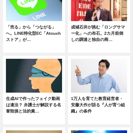
「売る」から「つながる」
成城石井が挑む「ロングサマ
へ。LINE特化型EC「Atouch
ー化」への布石。2カ月前倒
ストア」が…
しの調達と独自の商…
ニュース
ニュース
生成AIで作ったフェイク動画
1万人を育てた教育経営者・
は違法？ 弁護士が解説する名
安藤大作が語る『人が育つ組
誉毀損と法的責…
織』の条件
ニュース
ニュース