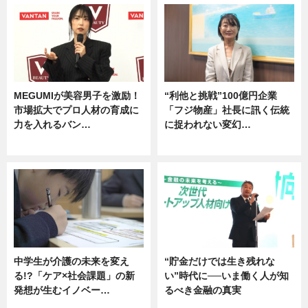
MEGUMIが美容男子を激励！
“利他と挑戦”100億円企業
市場拡大でプロ人材の育成に
「フジ物産」社長に訊く伝統
力を入れるバン…
に捉われない変幻…
企業インタビュー
ニュース
中学生が介護の未来を変え
“貯金だけでは生き残れな
る!?「ケア×社会課題」の新
い”時代に──いま働く人が知
発想が生むイノベー…
るべき金融の真実