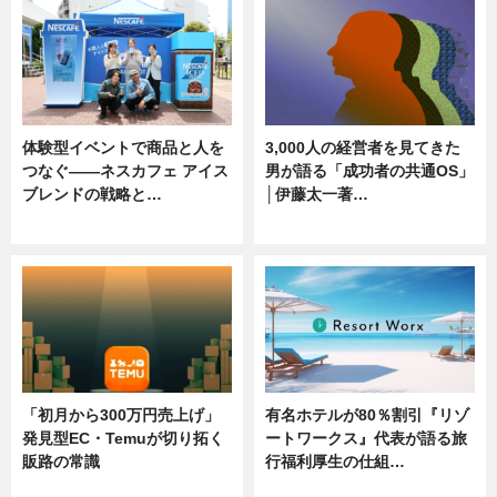
体験型イベントで商品と人を
3,000人の経営者を見てきた
つなぐ――ネスカフェ アイス
男が語る「成功者の共通OS」
ブレンドの戦略と…
│伊藤太一著…
ニュース
ニュース
「初月から300万円売上げ」
有名ホテルが80％割引『リゾ
発見型EC・Temuが切り拓く
ートワークス』代表が語る旅
販路の常識
行福利厚生の仕組…
ニュース
ニュース