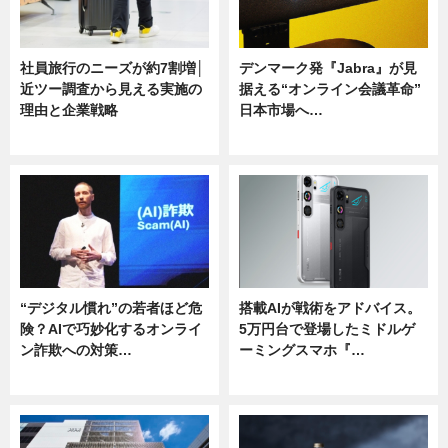
社員旅行のニーズが約7割増│
デンマーク発『Jabra』が見
近ツー調査から見える実施の
据える“オンライン会議革命”
理由と企業戦略
日本市場へ…
ニュース
ニュース
“デジタル慣れ”の若者ほど危
搭載AIが戦術をアドバイス。
険？AIで巧妙化するオンライ
5万円台で登場したミドルゲ
ン詐欺への対策…
ーミングスマホ『…
ニュース
ニュース