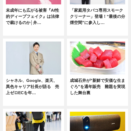
未成年にも広がる被害『AI性
「家庭用タバコ専用スモーク
的ディープフェイク』は法律
クリーナー」登場！“最後の分
で裁けるのか│弁…
煙空間”に参入し…
ニュース
ニュース
シャネル、Google、楽天、
成城石井が"新鮮で安価な生ま
異色キャリア社長が語る 売
ぐろ"を通年販売 難題を実現
上ゼロECを年…
した舞台裏
ニュース
ニュース