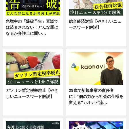
急増中の「爆破予告」冗談で
総合経済対策【やさしいニュ
は済まされない！どんな罪に
ースワード解説】
なるか弁護士に聞い…
ニュース
専門家インタビュー
ガソリン暫定税率廃止【やさ
29歳で新規事業の責任者
しいニュースワード解説】
に！“個の力から社会の仕様を
変える”カオナビ流…
ニュース
企業インタビュー