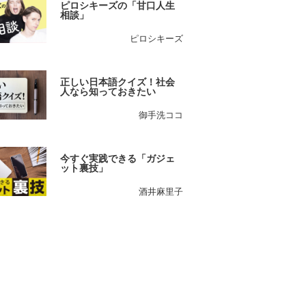
ピロシキーズの「甘口人生
相談」
ピロシキーズ
正しい日本語クイズ！社会
人なら知っておきたい
御手洗ココ
今すぐ実践できる「ガジェ
ット裏技」
酒井麻里子