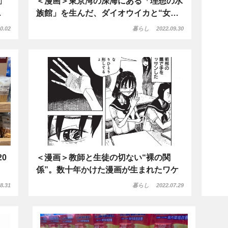
」
＜漫画＞東京湾の深海にある「理想の水
…
族館」を生んだ、ダイオウイカと“女…
0.02
暮らし
2022.09.30
0
＜漫画＞教師と生徒の切ない“裸の関
係”。数十年かけた漫画が生まれたワケ
8.31
暮らし
2022.07.29