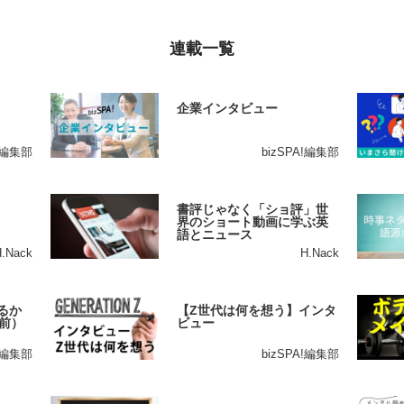
連載一覧
企業インタビュー
A!編集部
bizSPA!編集部
書評じゃなく「ショ評」世
界のショート動画に学ぶ英
語とニュース
H.Nack
H.Nack
るか
【Z世代は何を想う】インタ
前）
ビュー
A!編集部
bizSPA!編集部