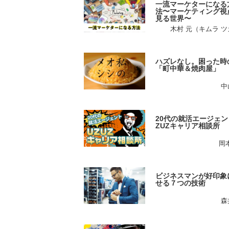
一流マーケターになる
法〜マーケティング視
見る世界〜
木村 元（キムラ 
ハズレなし。困った時
「町中華＆焼肉屋」
中
20代の就活エージェン
ZUZキャリア相談所
岡
ビジネスマンが好印象
せる７つの技術
森