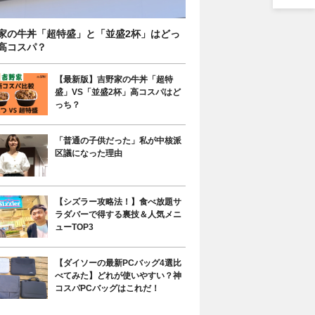
家の牛丼「超特盛」と「並盛2杯」はどっ
高コスパ？
【最新版】吉野家の牛丼「超特
盛」VS「並盛2杯」高コスパはど
っち？
「普通の子供だった」私が中核派
区議になった理由
【シズラー攻略法！】食べ放題サ
ラダバーで得する裏技＆人気メニ
ューTOP3
【ダイソーの最新PCバッグ4選比
べてみた】どれが使いやすい？神
コスパPCバッグはこれだ！