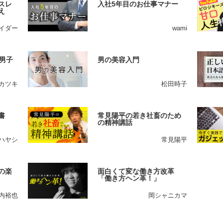
スレ
入社5年目のお仕事マナー
え
イダー
wami
男子
男の美容入門
カツキ
松田時子
書
常見陽平の若き社畜のため
の精神講話
ハヤシ
常見陽平
の楽
面白くて変な働き方改革
「働き方ヘン革！」
内裕也
岡シャニカマ