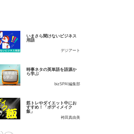
いまさら聞けないビジネス
用語
デジアート
時事ネタの英単語を語源か
ら学ぶ
bizSPA!編集部
筋トレやダイエット中にお
すすめ！「ボディメイク
飯」
袴田真由美