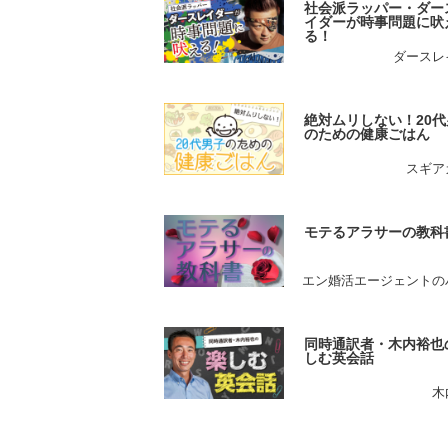
社会派ラッパー・ダー
イダーが時事問題に吠
る！
ダースレ
絶対ムリしない！20代
のための健康ごはん
スギア
モテるアラサーの教科
エン婚活エージェントの
同時通訳者・木内裕也
しむ英会話
木