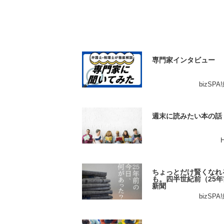
専門家インタビュー
bizSP
週末に読みたい本の話
ちょっとだけ賢くなれ
も。四半世紀前（25年
新聞
bizSP