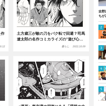
吉野
ちが
た作
土方歳三が敵の刀をバク転で回避？司馬
遼太郎の名作コミカライズの“遊び心…
0.12
暮らし
2022.10.09