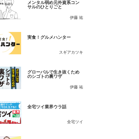
メンタル弱め元外資系コン
サルのひとりごと
伊藤 祐
実食！グルメハンター
スギアカツキ
グローバルで生き抜くため
のシゴトの裏ワザ
伊藤 祐
全宅ツイ業界ウラ話
全宅ツイ