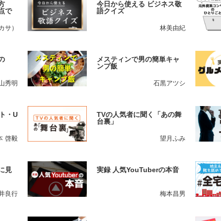
方
今日から使える ビジネス敬
点で
語クイズ
ツカサ）
林美由紀
の
メスティンで男の簡単キャ
ンプ飯
山秀明
石黒アツシ
ト・U
TVの人気者に聞く「あの舞
台裏」
本 啓毅
望月ふみ
に見
実録 人気YouTuberの本音
井良行
梅本昌男