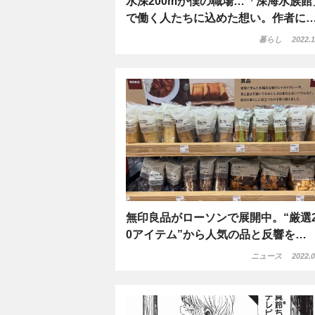
水深200mが僕の職場…「深海水族館
で働く人たちに込めた想い。作者に
暮らし
2022.1
無印良品がローソンで展開中。“厳選2
0アイテム”から人気の品と反響を…
ニュース
2022.0