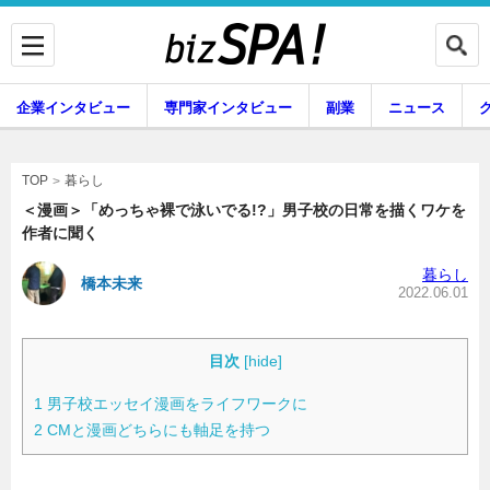
企業インタビュー
専門家インタビュー
副業
ニュース
暮らし
エンタメ
暮らし
TOP
＜漫画＞「めっちゃ裸で泳いでる!?」男子校の日常を描くワケを
作者に聞く
企業インタビュー
専門家インタビュー
暮らし
橋本未来
2022.06.01
副業
ニュース
目次
[
hide
]
1
男子校エッセイ漫画をライフワークに
2
CMと漫画どちらにも軸足を持つ
グルメ
スキル