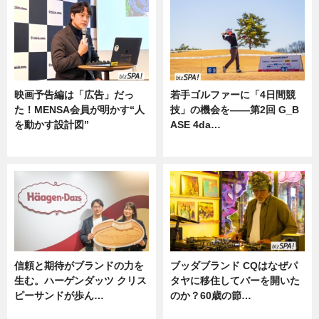
映画予告編は「広告」だっ
若手ゴルファーに「4日間競
た！MENSA会員が明かす“人
技」の機会を——第2回 G_B
を動かす設計図”
ASE 4da…
ニュース
ニュース
信頼と期待がブランドの力を
ブッダブランド CQはなぜパ
生む。ハーゲンダッツ クリス
タヤに移住してバーを開いた
ピーサンドが歩ん…
のか？60歳の節…
ニュース
ニュース