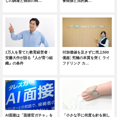
しの調達と独自の商…
誉毀損と法的責…
ニュース
ニュース
1万人を育てた教育経営者・
付加価値を足さずに売上500
安藤大作が語る『人が育つ組
億超│究極の本質を突く ライ
織』の条件
フドリンク カ…
ニュース
ニュース
AI面接は「面接官ガチャ」を
「小さな手に何度も針を刺し