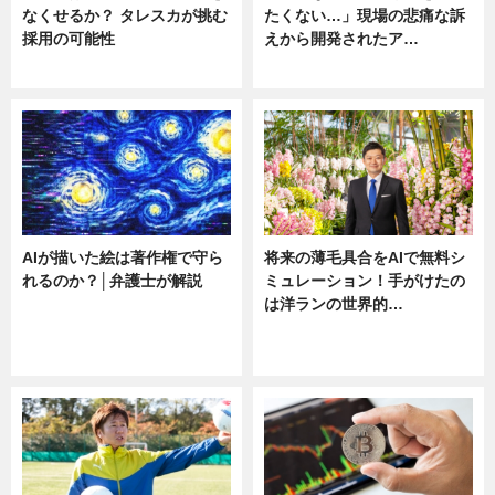
なくせるか？ タレスカが挑む
たくない…」現場の悲痛な訴
採用の可能性
えから開発されたア…
ニュース
ニュース
AIが描いた絵は著作権で守ら
将来の薄毛具合をAIで無料シ
れるのか？│弁護士が解説
ミュレーション！手がけたの
は洋ランの世界的…
ニュース
ニュース
sponsored by 河野メリクロン