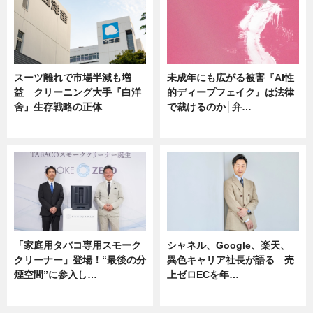
スーツ離れで市場半減も増
未成年にも広がる被害『AI性
益 クリーニング大手『白洋
的ディープフェイク』は法律
舍』生存戦略の正体
で裁けるのか│弁…
企業インタビュー
ニュース
「家庭用タバコ専用スモーク
シャネル、Google、楽天、
クリーナー」登場！“最後の分
異色キャリア社長が語る 売
煙空間”に参入し…
上ゼロECを年…
ニュース
ニュース