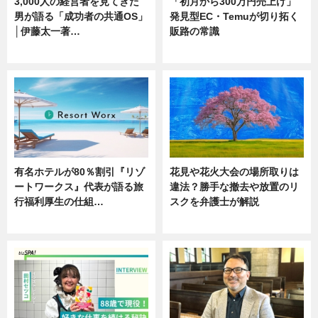
3,000人の経営者を見てきた
「初月から300万円売上げ」
男が語る「成功者の共通OS」
発見型EC・Temuが切り拓く
│伊藤太一著…
販路の常識
ニュース
ニュース
有名ホテルが80％割引『リゾ
花見や花火大会の場所取りは
ートワークス』代表が語る旅
違法？勝手な撤去や放置のリ
行福利厚生の仕組…
スクを弁護士が解説
ニュース
ニュース