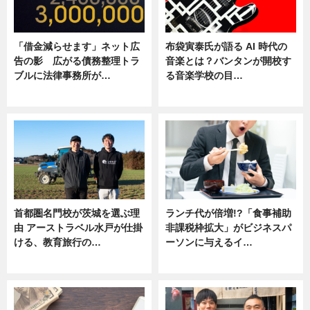
「借金減らせます」ネット広
布袋寅泰氏が語る AI 時代の
告の影 広がる債務整理トラ
音楽とは？バンタンが開校す
ブルに法律事務所が…
る音楽学校の目…
ニュース
ニュース
首都圏名門校が茨城を選ぶ理
ランチ代が倍増!?「食事補助
由 アーストラベル水戸が仕掛
非課税枠拡大」がビジネスパ
ける、教育旅行の…
ーソンに与えるイ…
ニュース
ニュース