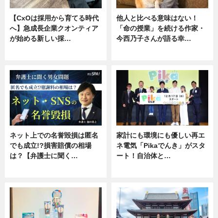
【CxOは採用から育てる時代
他人と比べる意味はない！
へ】急成長企業クオンティア
「命の授業」を続ける作家・
が始める新しい採…
今西乃子さんが語る幸…
ニュース
専門家インタビュー
ネット上での名誉毀損は匿名
家計にも環境にも優しい再エ
でも成立!?損害賠償の相場
ネ電気「Pikaでんき」がスタ
は？【弁護士に聞く…
ート！自治体と…
専門家インタビュー
ニュース