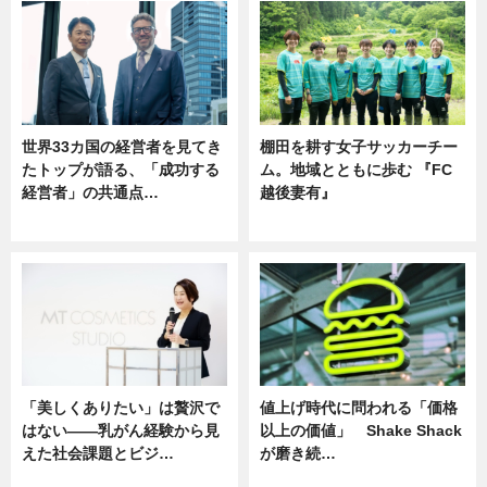
世界33カ国の経営者を見てき
棚田を耕す女子サッカーチー
たトップが語る、「成功する
ム。地域とともに歩む 『FC
経営者」の共通点…
越後妻有』
ニュース
ニュース
「美しくありたい」は贅沢で
値上げ時代に問われる「価格
はない――乳がん経験から見
以上の価値」 Shake Shack
えた社会課題とビジ…
が磨き続…
ニュース
ニュース