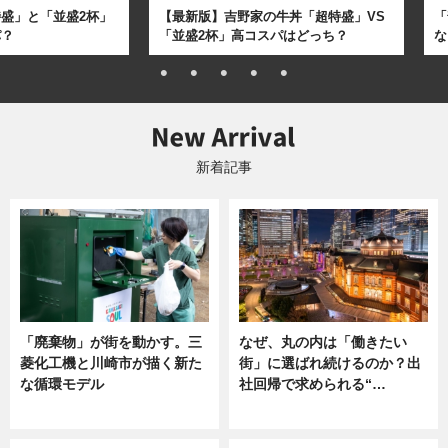
盛」と「並盛2杯」
【最新版】吉野家の牛丼「超特盛」VS
「
パ？
「並盛2杯」高コスパはどっち？
な
新着記事
「廃棄物」が街を動かす。三
なぜ、丸の内は「働きたい
菱化工機と川崎市が描く新た
街」に選ばれ続けるのか？出
な循環モデル
社回帰で求められる“…
ニュース
ニュース