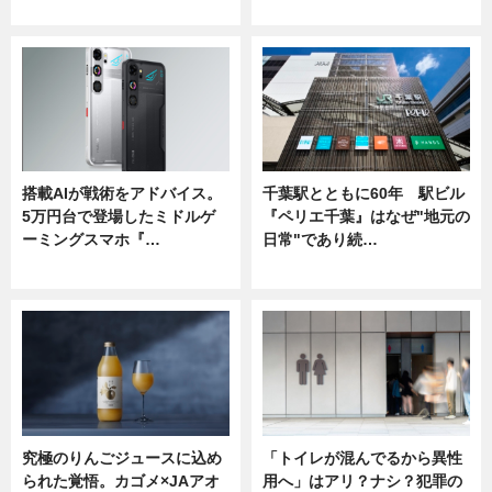
ニュース
ニュース
搭載AIが戦術をアドバイス。
千葉駅とともに60年 駅ビル
5万円台で登場したミドルゲ
『ペリエ千葉』はなぜ"地元の
ーミングスマホ『…
日常"であり続…
ニュース
ニュース
究極のりんごジュースに込め
「トイレが混んでるから異性
られた覚悟。カゴメ×JAアオ
用へ」はアリ？ナシ？犯罪の