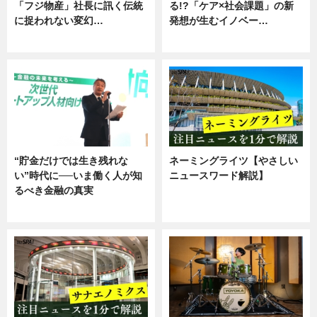
「フジ物産」社長に訊く伝統
る!?「ケア×社会課題」の新
に捉われない変幻…
発想が生むイノベー…
ニュース
ニュース
“貯金だけでは生き残れな
ネーミングライツ【やさしい
い”時代に──いま働く人が知
ニュースワード解説】
るべき金融の真実
ニュース
企業インタビュー