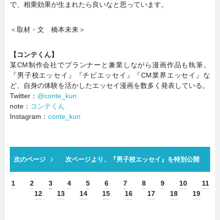
で、相乗効果が生まれたら良いなと思っています。
＜取材・文 橋本未来＞
【コンテくん】
某CM制作会社でプランナーと兼業しながら漫画作品も執筆。
『男子校エッセイ』『チビエッセイ』『CM業界エッセイ』な
ど、自身の体験を活かしたエッセイ漫画を数多く発表している。
Twitter：
@conte_kun
note：
コンテくん
Instagram：
conte_kun
次のページ
次ページより、『男子校エッセイ』を特別公開
1
2
3
4
5
6
7
8
9
10
11
12
13
14
15
16
17
18
19