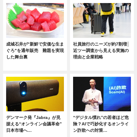
成城石井が"新鮮で安価な生ま
社員旅行のニーズが約7割増│
ぐろ"を通年販売 難題を実現
近ツー調査から見える実施の
した舞台裏
理由と企業戦略
ニュース
ニュース
デンマーク発『Jabra』が見
“デジタル慣れ”の若者ほど危
据える“オンライン会議革命”
険？AIで巧妙化するオンライ
日本市場へ…
ン詐欺への対策…