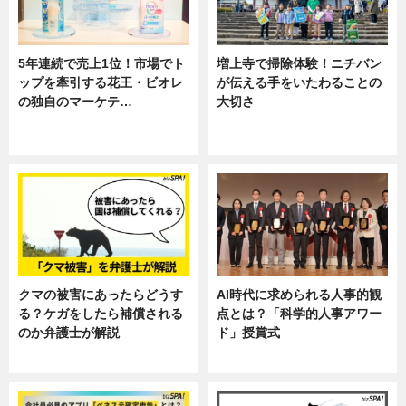
5年連続で売上1位！市場でト
増上寺で掃除体験！ニチバン
ップを牽引する花王・ビオレ
が伝える手をいたわることの
の独自のマーケテ…
大切さ
ニュース, 暮らし
ニュース, 企業インタビュー, 暮ら
し
クマの被害にあったらどうす
AI時代に求められる人事的観
る？ケガをしたら補償される
点とは？「科学的人事アワー
のか弁護士が解説
ド」授賞式
専門家インタビュー
ニュース