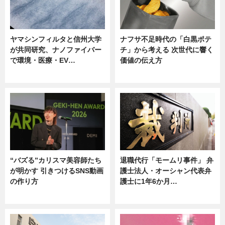
ヤマシンフィルタと信州大学
ナフサ不足時代の「白黒ポテ
が共同研究、ナノファイバー
チ」から考える 次世代に響く
で環境・医療・EV…
価値の伝え方
ニュース
ニュース
“バズる”カリスマ美容師たち
退職代行「モームリ事件」 弁
が明かす 引きつけるSNS動画
護士法人・オーシャン代表弁
の作り方
護士に1年6か月…
ニュース
ニュース