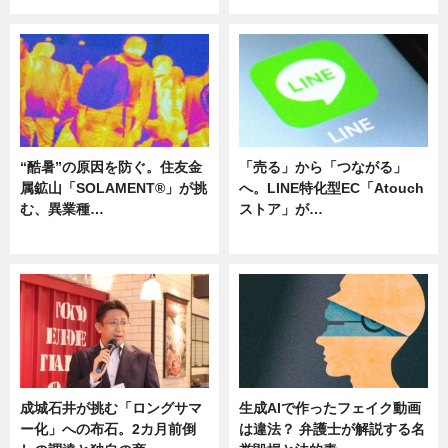
“酷暑”の原因を防ぐ。住友金
「売る」から「つながる」
属鉱山「SOLAMENT®」が挑
へ。LINE特化型EC「Atouch
む、異業種…
ストア」が…
ニュース
ニュース
成城石井が挑む「ロングサマ
生成AIで作ったフェイク動画
ー化」への布石。2カ月前倒
は違法？ 弁護士が解説する名