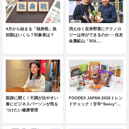
4月から始まる「独身税」負
消えゆく在来野菜にテクノロ
担額はいくら？対象者は？
ジーは何ができるのか──住友
金属鉱山「SOL…
ニュース
ニュース
医師に聞く！不調が出やすい
FOODEX JAPAN 2026トレン
春にビジネスパーソンが気を
ドチェック！甘辛“Swicy”…
つけたい健康管理
ニュース
ニュース