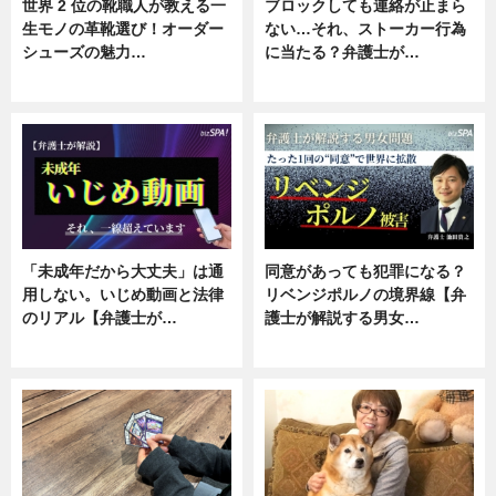
世界 2 位の靴職人が教える一
ブロックしても連絡が止まら
生モノの革靴選び！オーダー
ない…それ、ストーカー行為
シューズの魅力…
に当たる？弁護士が…
ニュース, 専門家インタビュー
ニュース, 専門家インタビュー
「未成年だから大丈夫」は通
同意があっても犯罪になる？
用しない。いじめ動画と法律
リベンジポルノの境界線【弁
のリアル【弁護士が…
護士が解説する男女…
ニュース, 専門家インタビュー
専門家インタビュー