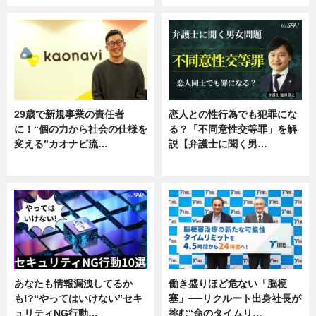
29歳で新規事業の責任者
恋人との性行為でも犯罪にな
に！“個の力から社会の仕様を
る？「不同意性交等罪」を解
変える”カオナビ流…
説【弁護士に聞く男…
企業インタビュー
専門家インタビュー
あなたも情報漏洩してるか
働き盛りほど危ない「脳梗
も!?“やってはいけない”セキ
塞」──リクルート出身社長が
ュリティNG行動…
挑む“命のタイムリ…