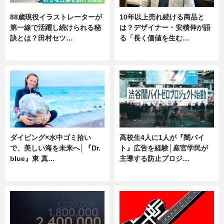
88歳現役イラストレーターが
10年以上売れ続ける商品と
第一線で活躍し続けられる秘
は？デザイナー・安積伸が語
訣とは？田村セツ…
る「長く価値を生む…
専門家インタビュー
ニュース
ダイビング×水中ゴミ拾い
高校生4人に1人が『闇バイ
で、美しい海を未来へ│『Dr.
ト』広告を経験│産官学民が
blue』東 真…
主導する防止プロジ…
ニュース
ニュース