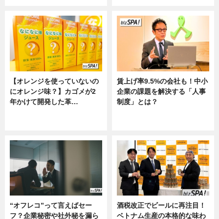
【オレンジを使っていないの
賃上げ率9.5%の会社も！中小
にオレンジ味？】カゴメが2
企業の課題を解決する「人事
年かけて開発した革…
制度」とは？
グルメ, ニュース, 企業インタビュ
ニュース
ー
“オフレコ”って言えばセー
酒税改正でビールに再注目！
フ？企業秘密や社外秘を漏ら
ベトナム生産の本格的な味わ