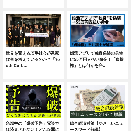
専門家インタビュー
暮らし
世界を変える若手社会起業家
婚活アプリで独身偽装の男性
は何を考えているのか？「Yo
に55万円支払い命令！「貞操
uth Co:L…
権」とは何かを弁…
スキル
専門家インタビュー
急増中の「爆破予告」冗談で
総合経済対策【やさしいニュ
は済まされない！どんな罪に
ースワード解説】