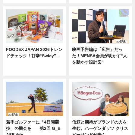
FOODEX JAPAN 2026トレン
映画予告編は「広告」だっ
ドチェック！甘辛“Swicy”…
た！MENSA会員が明かす“人
を動かす設計図”
ニュース
ニュース
若手ゴルファーに「4日間競
信頼と期待がブランドの力を
技」の機会を——第2回 G_B
生む。ハーゲンダッツ クリス
ASE 4da…
ピーサンドが歩ん…