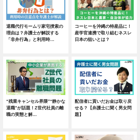
退職代行モームリ家宅捜索の
コーヒーを沖縄の特産品に！
理由は？弁護士が解説する
産学官連携で取り組むネスレ
「非弁行為」と利用時…
日本の狙いとは？
専門家インタビュー
企業インタビュー
“残業キャンセル界隈”“静かな
配信者に貢いだお金は取り戻
退職”が話題！Z世代社員の離
せる？【弁護士に聞く男女問
職の実態と解…
題】
企業インタビュー
専門家インタビュー