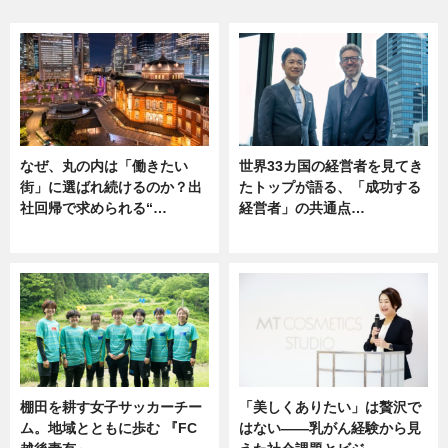
なぜ、丸の内は「働きたい
世界33カ国の経営者を見てき
街」に選ばれ続けるのか？出
たトップが語る、「成功する
社回帰で求められる“…
経営者」の共通点…
ニュース
ニュース
棚田を耕す女子サッカーチー
「美しくありたい」は贅沢で
ム。地域とともに歩む 『FC
はない――乳がん経験から見