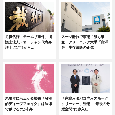
退職代行「モームリ事件」 弁
スーツ離れで市場半減も増
護士法人・オーシャン代表弁
益 クリーニング大手『白洋
護士に1年6か月…
舍』生存戦略の正体
ニュース
企業インタビュー
未成年にも広がる被害『AI性
「家庭用タバコ専用スモーク
的ディープフェイク』は法律
クリーナー」登場！“最後の分
で裁けるのか│弁…
煙空間”に参入し…