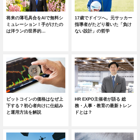
将来の薄毛具合をAIで無料シ
17歳でドイツへ。元サッカー
ミュレーション！手がけたの
指導者がたどり着いた「負け
は洋ランの世界的…
ない設計」の哲学
ニュース
ニュース
sponsored by 河野メリクロン
ビットコインの価格はなぜ上
HR EXPO主催者が語る 総
下する？初心者向けに仕組み
務・人事・教育の最新トレン
と運用方法を解説
ドとは？
ニュース
ニュース