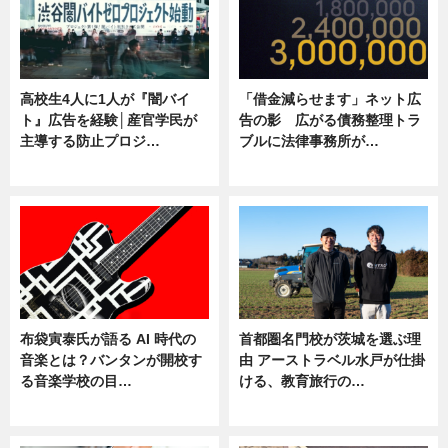
高校生4人に1人が『闇バイ
「借金減らせます」ネット広
ト』広告を経験│産官学民が
告の影 広がる債務整理トラ
主導する防止プロジ…
ブルに法律事務所が…
ニュース
ニュース
布袋寅泰氏が語る AI 時代の
首都圏名門校が茨城を選ぶ理
音楽とは？バンタンが開校す
由 アーストラベル水戸が仕掛
る音楽学校の目…
ける、教育旅行の…
ニュース
ニュース