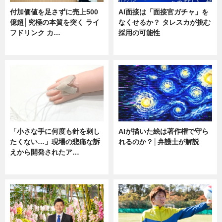
付加価値を足さずに売上500
AI面接は「面接官ガチャ」を
億超│究極の本質を突く ライ
なくせるか？ タレスカが挑む
フドリンク カ…
採用の可能性
ニュース
ニュース
「小さな手に何度も針を刺し
AIが描いた絵は著作権で守ら
たくない…」現場の悲痛な訴
れるのか？│弁護士が解説
えから開発されたア…
ニュース
ニュース