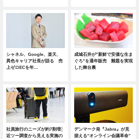
ニュース
ニュース
シャネル、Google、楽天、
成城石井が"新鮮で安価な生ま
異色キャリア社長が語る 売
ぐろ"を通年販売 難題を実現
上ゼロECを年…
した舞台裏
ニュース
ニュース
社員旅行のニーズが約7割増│
デンマーク発『Jabra』が見
近ツー調査から見える実施の
据える“オンライン会議革命”