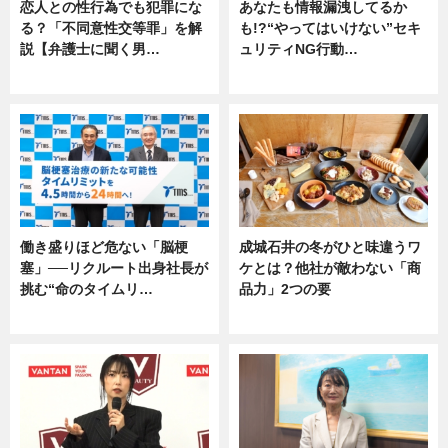
恋人との性行為でも犯罪にな
あなたも情報漏洩してるか
る？「不同意性交等罪」を解
も!?“やってはいけない”セキ
説【弁護士に聞く男…
ュリティNG行動…
専門家インタビュー
専門家インタビュー
働き盛りほど危ない「脳梗
成城石井の冬がひと味違うワ
塞」──リクルート出身社長が
ケとは？他社が敵わない「商
挑む“命のタイムリ…
品力」2つの要
企業インタビュー
グルメ