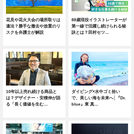
花見や花火大会の場所取りは
88歳現役イラストレーターが
違法？勝手な撤去や放置のリ
第一線で活躍し続けられる秘
スクを弁護士が解説
訣とは？田村セツ…
ニュース
専門家インタビュー
10年以上売れ続ける商品と
ダイビング×水中ゴミ拾い
は？デザイナー・安積伸が語
で、美しい海を未来へ│『Dr.
る「長く価値を生む…
blue』東 真…
ニュース
ニュース