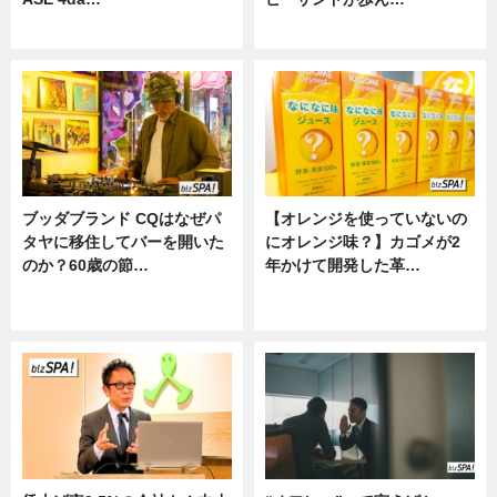
ニュース
ニュース
ブッダブランド CQはなぜパ
【オレンジを使っていないの
タヤに移住してバーを開いた
にオレンジ味？】カゴメが2
のか？60歳の節…
年かけて開発した革…
ニュース
グルメ, ニュース, 企業インタビュ
ー