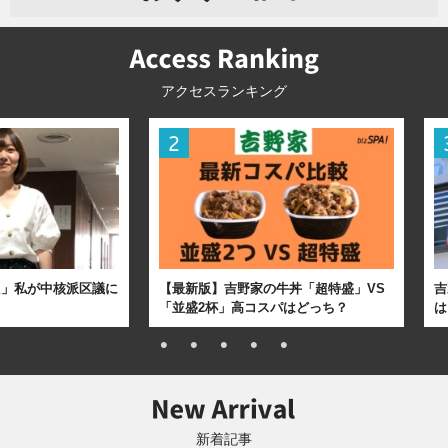
アクセスランキング
た」私が中核派区議に
【最新版】吉野家の牛丼「超特盛」VS
吉
「並盛2杯」高コスパはどっち？
は
新着記事