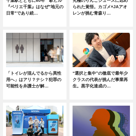
千葉駅とともに60年 駅ビル
究極のりんごジュースに込め
『ペリエ千葉』はなぜ"地元の
られた覚悟。カゴメ×JAアオ
日常"であり続…
レンが挑む青森り…
ニュース
ニュース
「トイレが混んでるから異性
“選択と集中”の徹底で最年少
用へ」はアリ？ナシ？犯罪の
クラスの代表が挑んだ事業再
可能性を弁護士が解…
生。黒字化達成の…
ニュース, 専門家インタビュー
ニュース