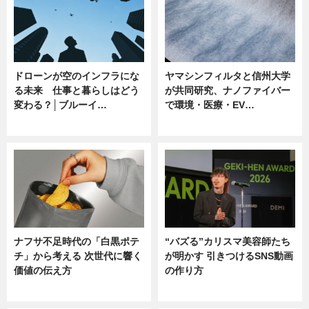
ドローンが空のインフラにな
ヤマシンフィルタと信州大学
る未来 仕事と暮らしはどう
が共同研究、ナノファイバー
変わる？│ブルーイ…
で環境・医療・EV…
ニュース
ニュース
ナフサ不足時代の「白黒ポテ
“バズる”カリスマ美容師たち
チ」から考える 次世代に響く
が明かす 引きつけるSNS動画
価値の伝え方
の作り方
ニュース
ニュース