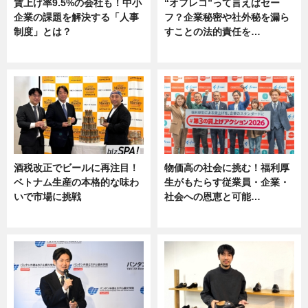
賃上げ率9.5%の会社も！中小
“オフレコ”って言えばセー
企業の課題を解決する「人事
フ？企業秘密や社外秘を漏ら
制度」とは？
すことの法的責任を…
ニュース
ニュース, 専門家インタビュー
酒税改正でビールに再注目！
物価高の社会に挑む！福利厚
ベトナム生産の本格的な味わ
生がもたらす従業員・企業・
いで市場に挑戦
社会への恩恵と可能…
ニュース
ニュース