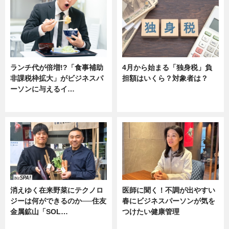
ランチ代が倍増!?「食事補助
4月から始まる「独身税」負
非課税枠拡大」がビジネスパ
担額はいくら？対象者は？
ーソンに与えるイ…
ニュース
ニュース
消えゆく在来野菜にテクノロ
医師に聞く！不調が出やすい
ジーは何ができるのか──住友
春にビジネスパーソンが気を
金属鉱山「SOL…
つけたい健康管理
ニュース
ニュース