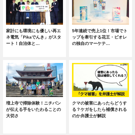
家計にも環境にも優しい再エ
5年連続で売上1位！市場でト
ネ電気「Pikaでんき」がスタ
ップを牽引する花王・ビオレ
ート！自治体と…
の独自のマーケテ…
ニュース
ニュース, 暮らし
増上寺で掃除体験！ニチバン
クマの被害にあったらどうす
が伝える手をいたわることの
る？ケガをしたら補償される
大切さ
のか弁護士が解説
ニュース, 企業インタビュー, 暮ら
専門家インタビュー
し