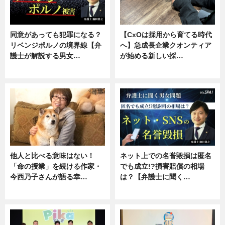
同意があっても犯罪になる？
【CxOは採用から育てる時代
リベンジポルノの境界線【弁
へ】急成長企業クオンティア
護士が解説する男女…
が始める新しい採…
専門家インタビュー
ニュース
他人と比べる意味はない！
ネット上での名誉毀損は匿名
「命の授業」を続ける作家・
でも成立!?損害賠償の相場
今西乃子さんが語る幸…
は？【弁護士に聞く…
専門家インタビュー
専門家インタビュー