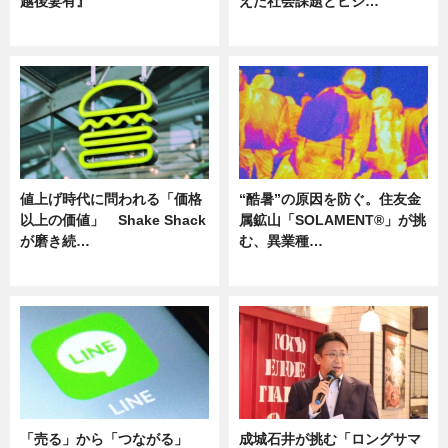
越後妻有』
えた社会課題とビジ…
ニュース
ニュース
値上げ時代に問われる「価格
“酷暑”の原因を防ぐ。住友金
以上の価値」 Shake Shack
属鉱山「SOLAMENT®」が挑
が磨き続…
む、異業種…
ニュース
ニュース
「売る」から「つながる」
成城石井が挑む「ロングサマ