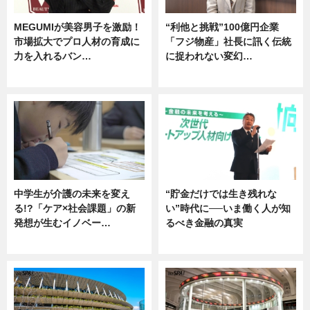
MEGUMIが美容男子を激励！
“利他と挑戦”100億円企業
市場拡大でプロ人材の育成に
「フジ物産」社長に訊く伝統
力を入れるバン…
に捉われない変幻…
企業インタビュー
ニュース
中学生が介護の未来を変え
“貯金だけでは生き残れな
る!?「ケア×社会課題」の新
い”時代に──いま働く人が知
発想が生むイノベー…
るべき金融の真実
ニュース
企業インタビュー