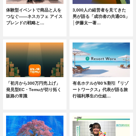
体験型イベントで商品と人を
3,000人の経営者を見てきた
つなぐ――ネスカフェ アイス
男が語る「成功者の共通OS」
ブレンドの戦略と…
│伊藤太一著…
ニュース
ニュース
「初月から300万円売上げ」
有名ホテルが80％割引『リゾ
発見型EC・Temuが切り拓く
ートワークス』代表が語る旅
販路の常識
行福利厚生の仕組…
ニュース
ニュース