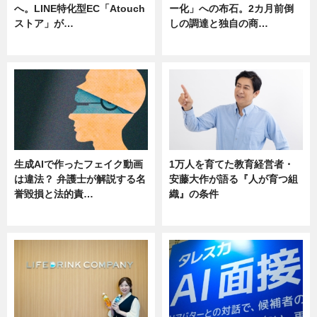
へ。LINE特化型EC「Atouch
ー化」への布石。2カ月前倒
ストア」が…
しの調達と独自の商…
ニュース
ニュース
生成AIで作ったフェイク動画
1万人を育てた教育経営者・
は違法？ 弁護士が解説する名
安藤大作が語る『人が育つ組
誉毀損と法的責…
織』の条件
ニュース
ニュース