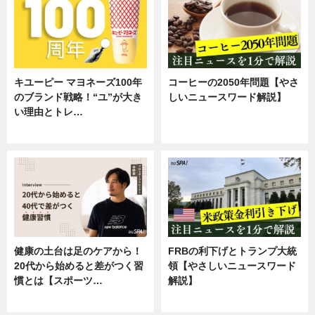
キユーピー マヨネーズ100年
コーヒーの2050年問題【やさ
のブランド戦略！“ユ”が大き
しいニュースワード解説】
い理由とトレ…
ニュース
企業インタビュー
健康の土台は足のケアから！
FRBの利下げとトランプ大統
20代から始めると差がつく習
領【やさしいニュースワード
慣とは【スポーツ…
解説】
専門家インタビュー
ニュース