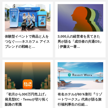
体験型イベントで商品と人を
3,000人の経営者を見てきた
つなぐ――ネスカフェ アイス
男が語る「成功者の共通OS」
ブレンドの戦略と…
│伊藤太一著…
ニュース
ニュース
「初月から300万円売上げ」
有名ホテルが80％割引『リゾ
発見型EC・Temuが切り拓く
ートワークス』代表が語る旅
販路の常識
行福利厚生の仕組…