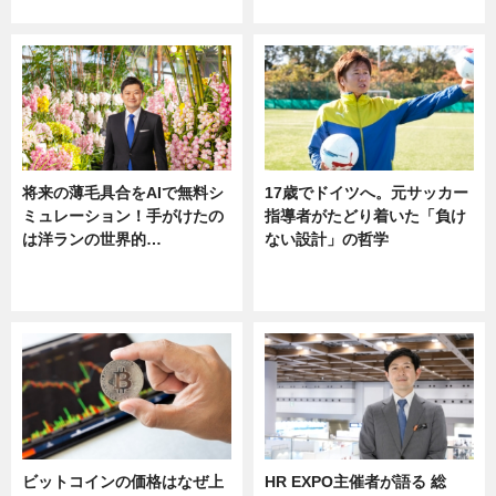
ニュース
将来の薄毛具合をAIで無料シ
17歳でドイツへ。元サッカー
ミュレーション！手がけたの
指導者がたどり着いた「負け
は洋ランの世界的…
ない設計」の哲学
ニュース
ニュース
sponsored by 河野メリクロン
ビットコインの価格はなぜ上
HR EXPO主催者が語る 総