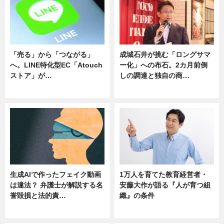
「売る」から「つながる」
成城石井が挑む「ロングサマ
へ。LINE特化型EC「Atouch
ー化」への布石。2カ月前倒
ストア」が…
しの調達と独自の商…
ニュース
ニュース
生成AIで作ったフェイク動画
1万人を育てた教育経営者・
は違法？ 弁護士が解説する名
安藤大作が語る『人が育つ組
誉毀損と法的責…
織』の条件
ニュース
ニュース