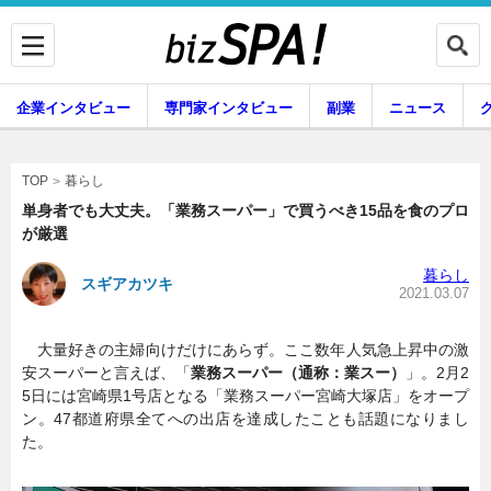
企業インタビュー
専門家インタビュー
副業
ニュース
暮らし
エンタメ
暮らし
TOP
単身者でも大丈夫。「業務スーパー」で買うべき15品を食のプロ
が厳選
企業インタビュー
専門家インタビュー
暮らし
スギアカツキ
2021.03.07
大量好きの主婦向けだけにあらず。ここ数年人気急上昇中の激
副業
ニュース
安スーパーと言えば、「
業務スーパー（通称：業スー）
」。2月2
5日には宮崎県1号店となる「業務スーパー宮崎大塚店」をオープ
ン。47都道府県全てへの出店を達成したことも話題になりまし
た。
グルメ
スキル