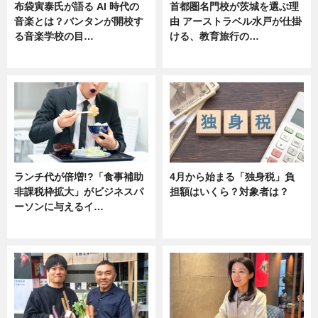
布袋寅泰氏が語る AI 時代の
首都圏名門校が茨城を選ぶ理
音楽とは？バンタンが開校す
由 アーストラベル水戸が仕掛
る音楽学校の目…
ける、教育旅行の…
ニュース
ニュース
ランチ代が倍増!?「食事補助
4月から始まる「独身税」負
非課税枠拡大」がビジネスパ
担額はいくら？対象者は？
ーソンに与えるイ…
ニュース
ニュース