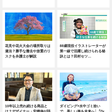
ニュース
ニュース
花見や花火大会の場所取りは
88歳現役イラストレーターが
違法？勝手な撤去や放置のリ
第一線で活躍し続けられる秘
スクを弁護士が解説
訣とは？田村セツ…
ニュース
専門家インタビュー
10年以上売れ続ける商品と
ダイビング×水中ゴミ拾い
は？デザイナー・安積伸が語
で、美しい海を未来へ│『Dr.