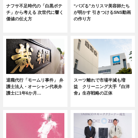
ナフサ不足時代の「白黒ポテ
“バズる”カリスマ美容師たち
チ」から考える 次世代に響く
が明かす 引きつけるSNS動画
価値の伝え方
の作り方
ニュース
ニュース
退職代行「モームリ事件」 弁
スーツ離れで市場半減も増
護士法人・オーシャン代表弁
益 クリーニング大手『白洋
護士に1年6か月…
舍』生存戦略の正体
ニュース
企業インタビュー