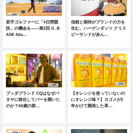
若手ゴルファーに「4日間競
信頼と期待がブランドの力を
技」の機会を——第2回 G_B
生む。ハーゲンダッツ クリス
ASE 4da…
ピーサンドが歩ん…
ニュース
ニュース
ブッダブランド CQはなぜパ
【オレンジを使っていないの
タヤに移住してバーを開いた
にオレンジ味？】カゴメが2
のか？60歳の節…
年かけて開発した革…
ニュース
グルメ, ニュース, 企業インタビュ
ー