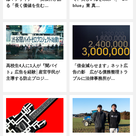
る「長く価値を生む…
blue』東 真…
ニュース
ニュース
高校生4人に1人が『闇バイ
「借金減らせます」ネット広
ト』広告を経験│産官学民が
告の影 広がる債務整理トラ
主導する防止プロジ…
ブルに法律事務所が…
ニュース
ニュース