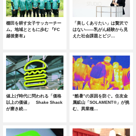
棚田を耕す女子サッカーチー
「美しくありたい」は贅沢で
ム。地域とともに歩む 『FC
はない――乳がん経験から見
越後妻有』
えた社会課題とビジ…
ニュース
ニュース
値上げ時代に問われる「価格
“酷暑”の原因を防ぐ。住友金
以上の価値」 Shake Shack
属鉱山「SOLAMENT®」が挑
が磨き続…
む、異業種…
ニュース
ニュース