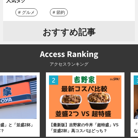
人気タグ
# グルメ
# 節約
おすすめ記事
アクセスランキング
盛」と「並盛2杯」
【最新版】吉野家の牛丼「超特盛」VS
「
パ？
「並盛2杯」高コスパはどっち？
な