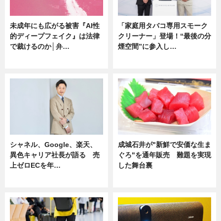
未成年にも広がる被害『AI性
「家庭用タバコ専用スモーク
的ディープフェイク』は法律
クリーナー」登場！“最後の分
で裁けるのか│弁…
煙空間”に参入し…
ニュース
ニュース
シャネル、Google、楽天、
成城石井が"新鮮で安価な生ま
異色キャリア社長が語る 売
ぐろ"を通年販売 難題を実現
上ゼロECを年…
した舞台裏
ニュース
ニュース