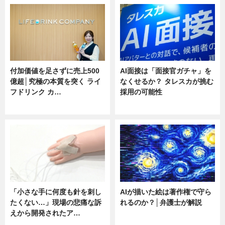
付加価値を足さずに売上500
AI面接は「面接官ガチャ」を
億超│究極の本質を突く ライ
なくせるか？ タレスカが挑む
フドリンク カ…
採用の可能性
ニュース
ニュース
「小さな手に何度も針を刺し
AIが描いた絵は著作権で守ら
たくない…」現場の悲痛な訴
れるのか？│弁護士が解説
えから開発されたア…
ニュース