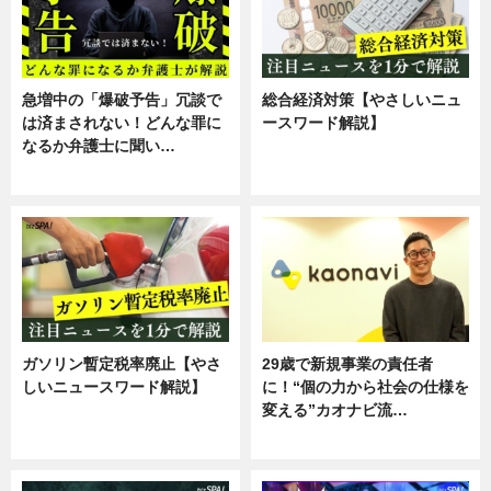
急増中の「爆破予告」冗談で
総合経済対策【やさしいニュ
は済まされない！どんな罪に
ースワード解説】
なるか弁護士に聞い…
ニュース
専門家インタビュー
ガソリン暫定税率廃止【やさ
29歳で新規事業の責任者
しいニュースワード解説】
に！“個の力から社会の仕様を
変える”カオナビ流…
ニュース
企業インタビュー