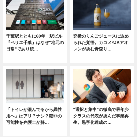
千葉駅とともに60年 駅ビル
究極のりんごジュースに込め
『ペリエ千葉』はなぜ"地元の
られた覚悟。カゴメ×JAアオ
日常"であり続…
レンが挑む青森り…
ニュース
ニュース
「トイレが混んでるから異性
“選択と集中”の徹底で最年少
用へ」はアリ？ナシ？犯罪の
クラスの代表が挑んだ事業再
可能性を弁護士が解…
生。黒字化達成の…
ニュース, 専門家インタビュー
ニュース