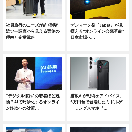
社員旅行のニーズが約7割増│
デンマーク発『Jabra』が見
近ツー調査から見える実施の
据える“オンライン会議革命”
理由と企業戦略
日本市場へ…
ニュース
ニュース
“デジタル慣れ”の若者ほど危
搭載AIが戦術をアドバイス。
険？AIで巧妙化するオンライ
5万円台で登場したミドルゲ
ン詐欺への対策…
ーミングスマホ『…
ニュース
ニュース