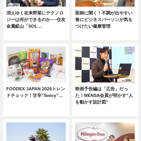
消えゆく在来野菜にテクノロ
医師に聞く！不調が出やすい
ジーは何ができるのか──住友
春にビジネスパーソンが気を
金属鉱山「SOL…
つけたい健康管理
ニュース
ニュース
FOODEX JAPAN 2026トレン
映画予告編は「広告」だっ
ドチェック！甘辛“Swicy”…
た！MENSA会員が明かす“人
を動かす設計図”
ニュース
ニュース