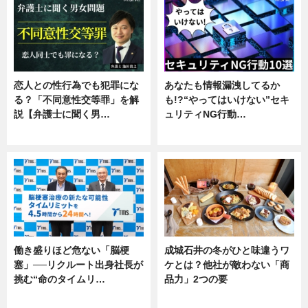
恋人との性行為でも犯罪にな
あなたも情報漏洩してるか
る？「不同意性交等罪」を解
も!?“やってはいけない”セキ
説【弁護士に聞く男…
ュリティNG行動…
専門家インタビュー
専門家インタビュー
働き盛りほど危ない「脳梗
成城石井の冬がひと味違うワ
塞」──リクルート出身社長が
ケとは？他社が敵わない「商
挑む“命のタイムリ…
品力」2つの要
企業インタビュー
グルメ