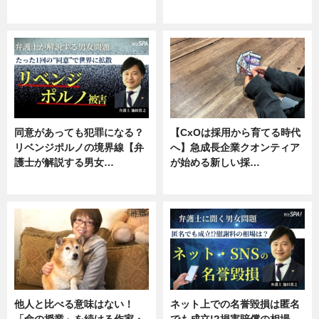
ニュース, 専門家インタビュー
ニュース, 専門家インタビュー
同意があっても犯罪になる？
【CxOは採用から育てる時代
リベンジポルノの境界線【弁
へ】急成長企業クオンティア
護士が解説する男女…
が始める新しい採…
専門家インタビュー
ニュース
他人と比べる意味はない！
ネット上での名誉毀損は匿名
「命の授業」を続ける作家・
でも成立!?損害賠償の相場