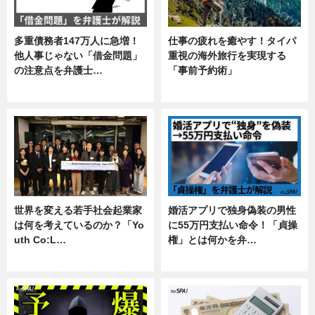
多重債務者147万人に急増！
仕事の疲れを癒やす！タイパ
他人事じゃない「借金問題」
重視の海外旅行を実現する
の注意点を弁護士…
「事前予約術」
専門家インタビュー
暮らし
世界を変える若手社会起業家
婚活アプリで独身偽装の男性
は何を考えているのか？「Yo
に55万円支払い命令！「貞操
uth Co:L…
権」とは何かを弁…
スキル
専門家インタビュー