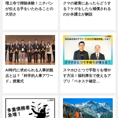
増上寺で掃除体験！ニチバン
クマの被害にあったらどうす
が伝える手をいたわることの
る？ケガをしたら補償される
大切さ
のか弁護士が解説
ニュース, 企業インタビュー, 暮ら
専門家インタビュー
し
AI時代に求められる人事的観
スマホひとつで手取りを増や
点とは？「科学的人事アワー
す方法！福利厚生で使えるア
ド」授賞式
プリ「ベネステ確定…
ニュース
企業インタビュー