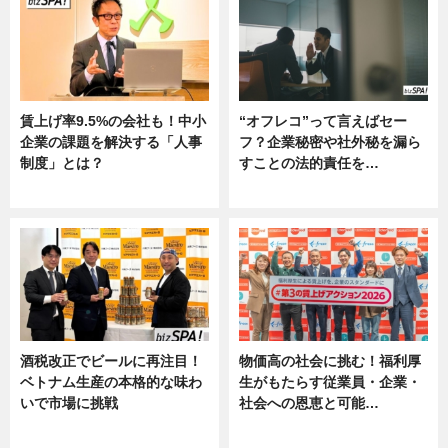
賃上げ率9.5%の会社も！中小
“オフレコ”って言えばセー
企業の課題を解決する「人事
フ？企業秘密や社外秘を漏ら
制度」とは？
すことの法的責任を…
ニュース
ニュース, 専門家インタビュー
酒税改正でビールに再注目！
物価高の社会に挑む！福利厚
ベトナム生産の本格的な味わ
生がもたらす従業員・企業・
いで市場に挑戦
社会への恩恵と可能…
ニュース
ニュース