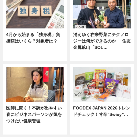
4月から始まる「独身税」負
消えゆく在来野菜にテクノロ
担額はいくら？対象者は？
ジーは何ができるのか──住友
金属鉱山「SOL…
ニュース
ニュース
医師に聞く！不調が出やすい
FOODEX JAPAN 2026トレン
春にビジネスパーソンが気を
ドチェック！甘辛“Swicy”…
つけたい健康管理
ニュース
ニュース