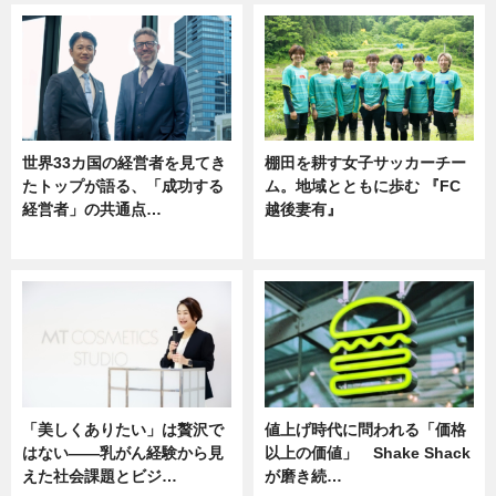
世界33カ国の経営者を見てき
棚田を耕す女子サッカーチー
たトップが語る、「成功する
ム。地域とともに歩む 『FC
経営者」の共通点…
越後妻有』
ニュース
ニュース
「美しくありたい」は贅沢で
値上げ時代に問われる「価格
はない――乳がん経験から見
以上の価値」 Shake Shack
えた社会課題とビジ…
が磨き続…