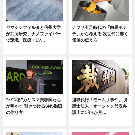
ヤマシンフィルタと信州大学
ナフサ不足時代の「白黒ポテ
が共同研究、ナノファイバー
チ」から考える 次世代に響く
で環境・医療・EV…
価値の伝え方
ニュース
ニュース
“バズる”カリスマ美容師たち
退職代行「モームリ事件」 弁
が明かす 引きつけるSNS動画
護士法人・オーシャン代表弁
の作り方
護士に1年6か月…
ニュース
ニュース