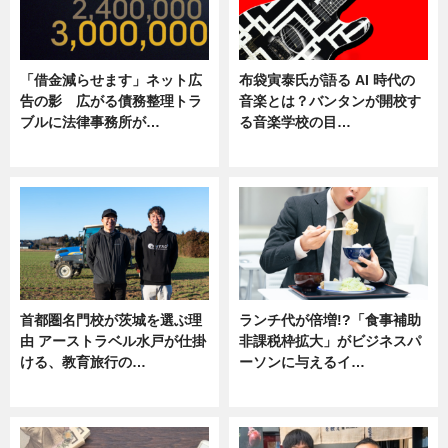
「借金減らせます」ネット広
布袋寅泰氏が語る AI 時代の
告の影 広がる債務整理トラ
音楽とは？バンタンが開校す
ブルに法律事務所が…
る音楽学校の目…
ニュース
ニュース
首都圏名門校が茨城を選ぶ理
ランチ代が倍増!?「食事補助
由 アーストラベル水戸が仕掛
非課税枠拡大」がビジネスパ
ける、教育旅行の…
ーソンに与えるイ…
ニュース
ニュース