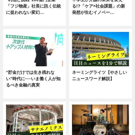
「フジ物産」社長に訊く伝統
る!?「ケア×社会課題」の新
に捉われない変幻…
発想が生むイノベー…
ニュース
ニュース
“貯金だけでは生き残れな
ネーミングライツ【やさしい
い”時代に──いま働く人が知
ニュースワード解説】
るべき金融の真実
ニュース
企業インタビュー