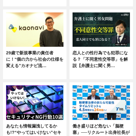
ニュース
ニュース
29歳で新規事業の責任者
恋人との性行為でも犯罪にな
に！“個の力から社会の仕様を
る？「不同意性交等罪」を解
変える”カオナビ流…
説【弁護士に聞く男…
企業インタビュー
専門家インタビュー
あなたも情報漏洩してるか
働き盛りほど危ない「脳梗
も!?“やってはいけない”セキ
塞」──リクルート出身社長が