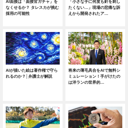
AI面接は「面接官ガチャ」を
「小さな手に何度も針を刺し
なくせるか？ タレスカが挑む
たくない…」現場の悲痛な訴
採用の可能性
えから開発されたア…
ニュース
ニュース
AIが描いた絵は著作権で守ら
将来の薄毛具合をAIで無料シ
れるのか？│弁護士が解説
ミュレーション！手がけたの
は洋ランの世界的…
ニュース
ニュース
sponsored by 河野メリクロン