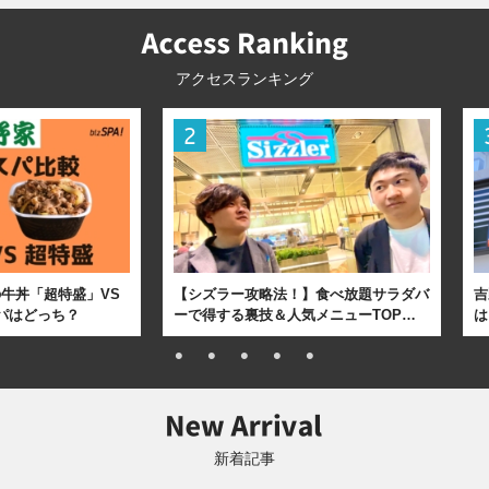
アクセスランキング
牛丼「超特盛」VS
【シズラー攻略法！】食べ放題サラダバ
吉
パはどっち？
ーで得する裏技＆人気メニューTOP…
は
新着記事