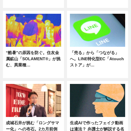
ニュース
ニュース
“酷暑”の原因を防ぐ。住友金
「売る」から「つながる」
属鉱山「SOLAMENT®」が挑
へ。LINE特化型EC「Atouch
む、異業種…
ストア」が…
ニュース
ニュース
成城石井が挑む「ロングサマ
生成AIで作ったフェイク動画
ー化」への布石。2カ月前倒
は違法？ 弁護士が解説する名