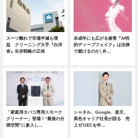
スーツ離れで市場半減も増
未成年にも広がる被害『AI性
益 クリーニング大手『白洋
的ディープフェイク』は法律
舍』生存戦略の正体
で裁けるのか│弁…
企業インタビュー
ニュース
「家庭用タバコ専用スモーク
シャネル、Google、楽天、
クリーナー」登場！“最後の分
異色キャリア社長が語る 売
煙空間”に参入し…
上ゼロECを年…
ニュース
ニュース