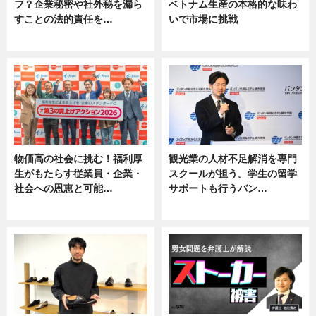
フ？企業秘密や社外秘を漏ら
ベトナム生産の本格的な味わ
すことの法的責任を…
いで市場に挑戦
ニュース, 専門家インタビュー
ニュース
物価高の社会に挑む！福利厚
観光業の人材不足解消を専門
生がもたらす従業員・企業・
スクールが担う。学生の留学
社会への恩恵と可能…
サポートも行うバン…
ニュース
ニュース, 企業インタビュー