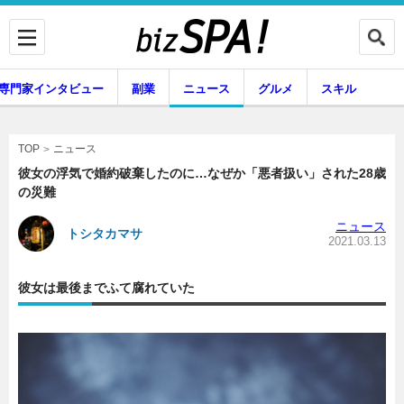
専門家インタビュー
副業
ニュース
グルメ
スキル
ニュース
TOP
彼女の浮気で婚約破棄したのに…なぜか「悪者扱い」された28歳
の災難
企業インタビュー
専門家インタビュー
ニュース
トシタカマサ
2021.03.13
彼女は最後までふて腐れていた
副業
ニュース
グルメ
スキル