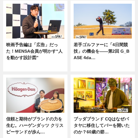
映画予告編は「広告」だっ
若手ゴルファーに「4日間競
た！MENSA会員が明かす“人
技」の機会を——第2回 G_B
を動かす設計図”
ASE 4da…
ニュース
ニュース
信頼と期待がブランドの力を
ブッダブランド CQはなぜパ
生む。ハーゲンダッツ クリス
タヤに移住してバーを開いた
ピーサンドが歩ん…
のか？60歳の節…