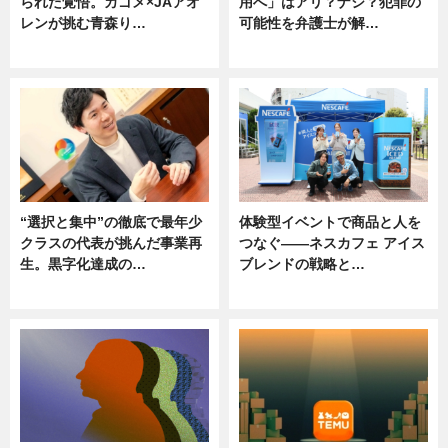
られた覚悟。カゴメ×JAアオ
用へ」はアリ？ナシ？犯罪の
レンが挑む青森り…
可能性を弁護士が解…
ニュース
ニュース, 専門家インタビュー
“選択と集中”の徹底で最年少
体験型イベントで商品と人を
クラスの代表が挑んだ事業再
つなぐ――ネスカフェ アイス
生。黒字化達成の…
ブレンドの戦略と…
ニュース
ニュース