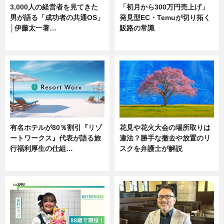
3,000人の経営者を見てきた
「初月から300万円売上げ」
男が語る「成功者の共通OS」
発見型EC・Temuが切り拓く
│伊藤太一著…
販路の常識
ニュース
ニュース
有名ホテルが80％割引『リゾ
花見や花火大会の場所取りは
ートワークス』代表が語る旅
違法？勝手な撤去や放置のリ
行福利厚生の仕組…
スクを弁護士が解説
ニュース
ニュース