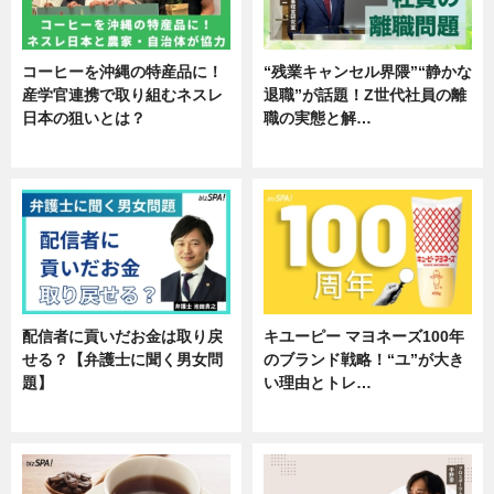
コーヒーを沖縄の特産品に！
“残業キャンセル界隈”“静かな
産学官連携で取り組むネスレ
退職”が話題！Z世代社員の離
日本の狙いとは？
職の実態と解…
企業インタビュー
企業インタビュー
配信者に貢いだお金は取り戻
キユーピー マヨネーズ100年
せる？【弁護士に聞く男女問
のブランド戦略！“ユ”が大き
題】
い理由とトレ…
専門家インタビュー
企業インタビュー