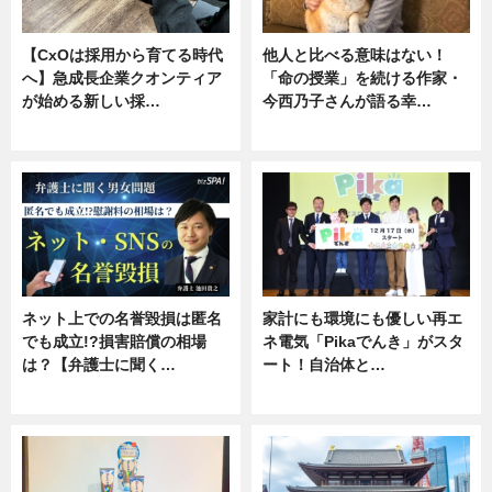
【CxOは採用から育てる時代
他人と比べる意味はない！
へ】急成長企業クオンティア
「命の授業」を続ける作家・
が始める新しい採…
今西乃子さんが語る幸…
ニュース
専門家インタビュー
ネット上での名誉毀損は匿名
家計にも環境にも優しい再エ
でも成立!?損害賠償の相場
ネ電気「Pikaでんき」がスタ
は？【弁護士に聞く…
ート！自治体と…
専門家インタビュー
ニュース