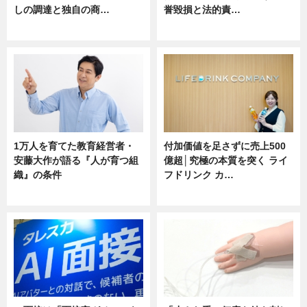
しの調達と独自の商…
誉毀損と法的責…
ニュース
ニュース
1万人を育てた教育経営者・
付加価値を足さずに売上500
安藤大作が語る『人が育つ組
億超│究極の本質を突く ライ
織』の条件
フドリンク カ…
ニュース
ニュース