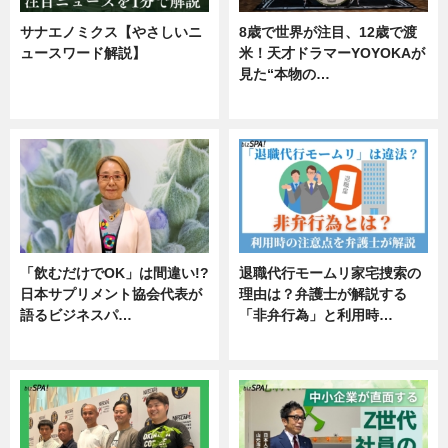
サナエノミクス【やさしいニ
8歳で世界が注目、12歳で渡
ュースワード解説】
米！天才ドラマーYOYOKAが
見た“本物の…
ニュース
エンタメ
「飲むだけでOK」は間違い!?
退職代行モームリ家宅捜索の
日本サプリメント協会代表が
理由は？弁護士が解説する
語るビジネスパ…
「非弁行為」と利用時…
ニュース
専門家インタビュー