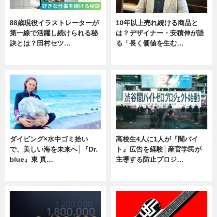
88歳現役イラストレーターが
10年以上売れ続ける商品と
第一線で活躍し続けられる秘
は？デザイナー・安積伸が語
訣とは？田村セツ…
る「長く価値を生む…
専門家インタビュー
ニュース
ダイビング×水中ゴミ拾い
高校生4人に1人が『闇バイ
で、美しい海を未来へ│『Dr.
ト』広告を経験│産官学民が
blue』東 真…
主導する防止プロジ…
ニュース
ニュース