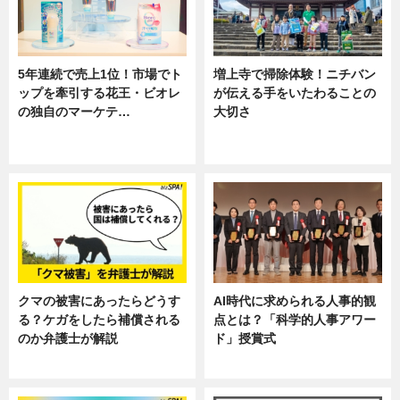
5年連続で売上1位！市場でト
増上寺で掃除体験！ニチバン
ップを牽引する花王・ビオレ
が伝える手をいたわることの
の独自のマーケテ…
大切さ
ニュース, 暮らし
ニュース, 企業インタビュー, 暮ら
し
クマの被害にあったらどうす
AI時代に求められる人事的観
る？ケガをしたら補償される
点とは？「科学的人事アワー
のか弁護士が解説
ド」授賞式
専門家インタビュー
ニュース