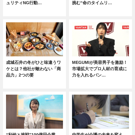
ュリティNG行動…
挑む“命のタイムリ…
専門家インタビュー
企業インタビュー
成城石井の冬がひと味違うワ
MEGUMIが美容男子を激励！
ケとは？他社が敵わない「商
市場拡大でプロ人材の育成に
品力」2つの要
力を入れるバン…
グルメ
企業インタビュー
“利他と挑戦”100億円企業
中学生が介護の未来を変え