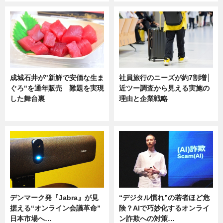
成城石井が"新鮮で安価な生ま
社員旅行のニーズが約7割増│
ぐろ"を通年販売 難題を実現
近ツー調査から見える実施の
した舞台裏
理由と企業戦略
ニュース
ニュース
デンマーク発『Jabra』が見
“デジタル慣れ”の若者ほど危
据える“オンライン会議革命”
険？AIで巧妙化するオンライ
日本市場へ…
ン詐欺への対策…