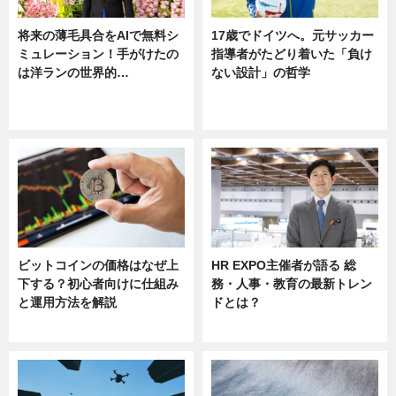
将来の薄毛具合をAIで無料シ
17歳でドイツへ。元サッカー
ミュレーション！手がけたの
指導者がたどり着いた「負け
は洋ランの世界的…
ない設計」の哲学
ニュース
ニュース
sponsored by 河野メリクロン
ビットコインの価格はなぜ上
HR EXPO主催者が語る 総
下する？初心者向けに仕組み
務・人事・教育の最新トレン
と運用方法を解説
ドとは？
ニュース
ニュース