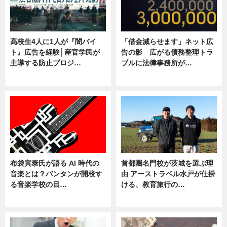
高校生4人に1人が『闇バイ
「借金減らせます」ネット広
ト』広告を経験│産官学民が
告の影 広がる債務整理トラ
主導する防止プロジ…
ブルに法律事務所が…
ニュース
ニュース
布袋寅泰氏が語る AI 時代の
首都圏名門校が茨城を選ぶ理
音楽とは？バンタンが開校す
由 アーストラベル水戸が仕掛
る音楽学校の目…
ける、教育旅行の…
ニュース
ニュース