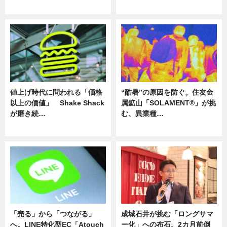
ニュース
ニュース
値上げ時代に問われる「価格
“酷暑”の原因を防ぐ。住友金
以上の価値」 Shake Shack
属鉱山「SOLAMENT®」が挑
が磨き続…
む、異業種…
ニュース
ニュース
「売る」から「つながる」
成城石井が挑む「ロングサマ
へ。LINE特化型EC「Atouch
ー化」への布石。2カ月前倒