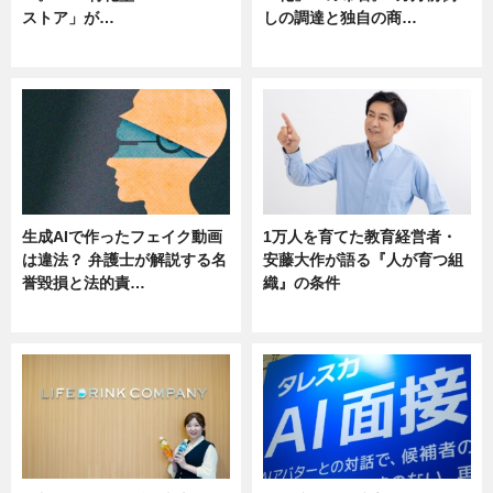
ストア」が…
しの調達と独自の商…
ニュース
ニュース
生成AIで作ったフェイク動画
1万人を育てた教育経営者・
は違法？ 弁護士が解説する名
安藤大作が語る『人が育つ組
誉毀損と法的責…
織』の条件
ニュース
ニュース