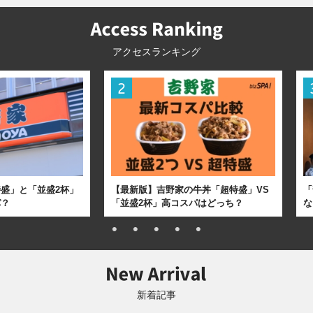
アクセスランキング
盛」と「並盛2杯」
【最新版】吉野家の牛丼「超特盛」VS
「
パ？
「並盛2杯」高コスパはどっち？
な
新着記事