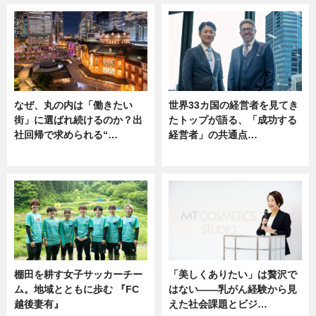
なぜ、丸の内は「働きたい
世界33カ国の経営者を見てき
街」に選ばれ続けるのか？出
たトップが語る、「成功する
社回帰で求められる“…
経営者」の共通点…
ニュース
ニュース
棚田を耕す女子サッカーチー
「美しくありたい」は贅沢で
ム。地域とともに歩む 『FC
はない――乳がん経験から見
越後妻有』
えた社会課題とビジ…