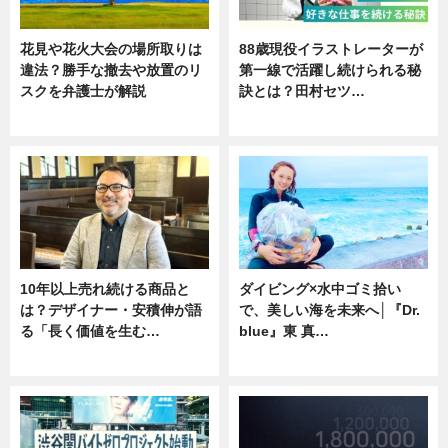
花見や花火大会の場所取りは
88歳現役イラストレーターが
違法？勝手な撤去や放置のリ
第一線で活躍し続けられる秘
スクを弁護士が解説
訣とは？田村セツ…
ニュース
専門家インタビュー
10年以上売れ続ける商品と
ダイビング×水中ゴミ拾い
は？デザイナー・安積伸が語
で、美しい海を未来へ│『Dr.
る「長く価値を生む…
blue』東 真…
ニュース
ニュース