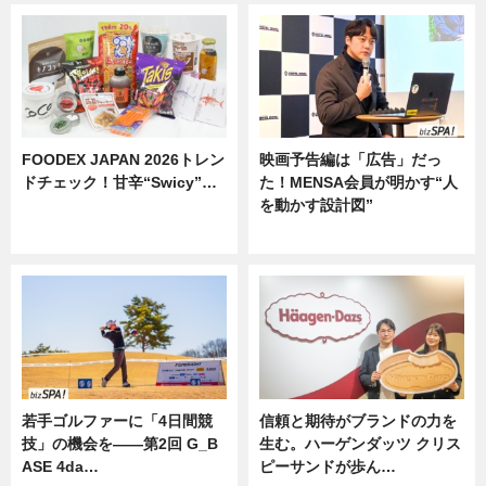
FOODEX JAPAN 2026トレン
映画予告編は「広告」だっ
ドチェック！甘辛“Swicy”…
た！MENSA会員が明かす“人
を動かす設計図”
ニュース
ニュース
若手ゴルファーに「4日間競
信頼と期待がブランドの力を
技」の機会を——第2回 G_B
生む。ハーゲンダッツ クリス
ASE 4da…
ピーサンドが歩ん…