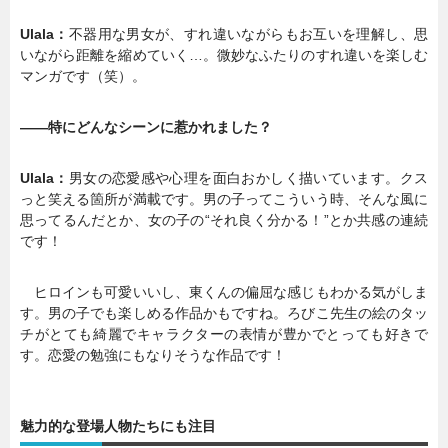
Ulala：
不器用な男女が、すれ違いながらもお互いを理解し、思
いながら距離を縮めていく…。微妙なふたりのすれ違いを楽しむ
マンガです（笑）。
――特にどんなシーンに惹かれました？
Ulala：
男女の恋愛感や心理を面白おかしく描いています。クス
っと笑える箇所が満載です。男の子ってこういう時、そんな風に
思ってるんだとか、女の子の“それ良く分かる！”とか共感の連続
です！
ヒロインも可愛いいし、東くんの偏屈な感じもわかる気がしま
す。男の子でも楽しめる作品かもですね。ろびこ先生の絵のタッ
チがとても綺麗でキャラクターの表情が豊かでとっても好きで
す。恋愛の勉強にもなりそうな作品です！
魅力的な登場人物たちにも注目