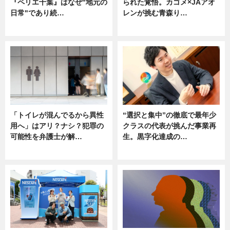
『ペリエ千葉』はなぜ"地元の
られた覚悟。カゴメ×JAアオ
日常"であり続…
レンが挑む青森り…
ニュース
ニュース
「トイレが混んでるから異性
“選択と集中”の徹底で最年少
用へ」はアリ？ナシ？犯罪の
クラスの代表が挑んだ事業再
可能性を弁護士が解…
生。黒字化達成の…
ニュース, 専門家インタビュー
ニュース