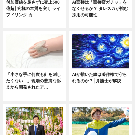
付加価値を足さずに売上500
AI面接は「面接官ガチャ」を
億超│究極の本質を突く ライ
なくせるか？ タレスカが挑む
フドリンク カ…
採用の可能性
ニュース
ニュース
「小さな手に何度も針を刺し
AIが描いた絵は著作権で守ら
たくない…」現場の悲痛な訴
れるのか？│弁護士が解説
えから開発されたア…
ニュース
ニュース