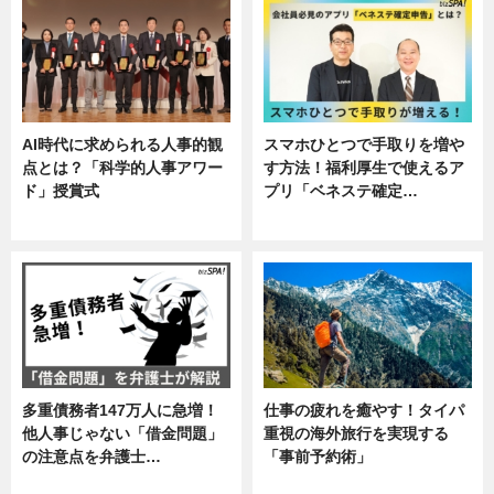
AI時代に求められる人事的観
スマホひとつで手取りを増や
点とは？「科学的人事アワー
す方法！福利厚生で使えるア
ド」授賞式
プリ「ベネステ確定…
ニュース
企業インタビュー
多重債務者147万人に急増！
仕事の疲れを癒やす！タイパ
他人事じゃない「借金問題」
重視の海外旅行を実現する
の注意点を弁護士…
「事前予約術」
専門家インタビュー
暮らし