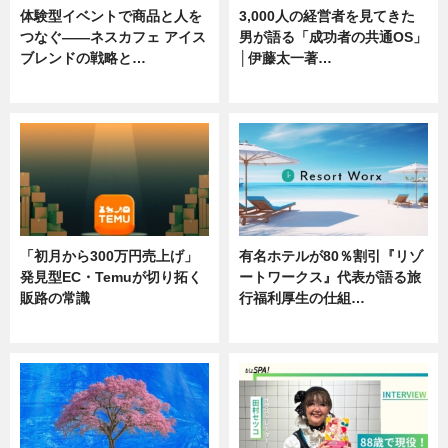
体験型イベントで商品と人を
3,000人の経営者を見てきた
つなぐ――ネスカフェ アイス
男が語る「成功者の共通OS」
ブレンドの戦略と…
│伊藤太一著…
ニュース
ニュース
「初月から300万円売上げ」
有名ホテルが80％割引『リゾ
発見型EC・Temuが切り拓く
ートワークス』代表が語る旅
販路の常識
行福利厚生の仕組…
ニュース
ニュース