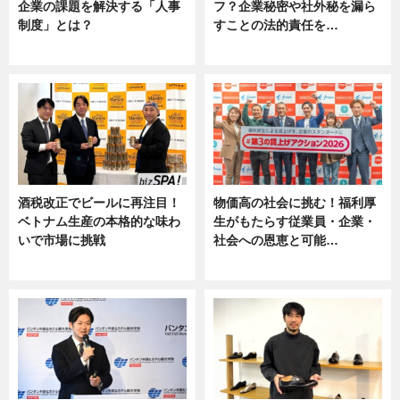
企業の課題を解決する「人事
フ？企業秘密や社外秘を漏ら
制度」とは？
すことの法的責任を…
ニュース
ニュース, 専門家インタビュー
酒税改正でビールに再注目！
物価高の社会に挑む！福利厚
ベトナム生産の本格的な味わ
生がもたらす従業員・企業・
いで市場に挑戦
社会への恩恵と可能…
ニュース
ニュース