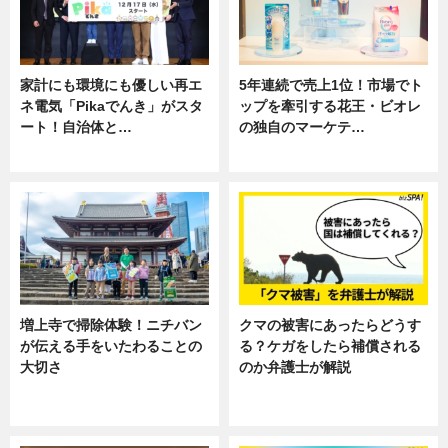
家計にも環境にも優しい再エ
5年連続で売上1位！市場でト
ネ電気「Pikaでんき」がスタ
ップを牽引する花王・ビオレ
ート！自治体と…
の独自のマーケテ…
ニュース
ニュース, 暮らし
増上寺で掃除体験！ニチバン
クマの被害にあったらどうす
が伝える手をいたわることの
る？ケガをしたら補償される
大切さ
のか弁護士が解説
ニュース, 企業インタビュー, 暮ら
専門家インタビュー
し