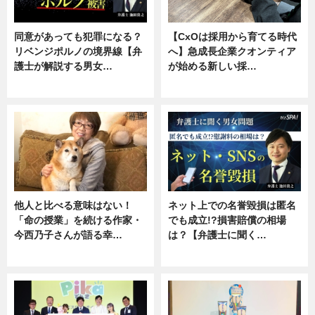
同意があっても犯罪になる？
【CxOは採用から育てる時代
リベンジポルノの境界線【弁
へ】急成長企業クオンティア
護士が解説する男女…
が始める新しい採…
専門家インタビュー
ニュース
他人と比べる意味はない！
ネット上での名誉毀損は匿名
「命の授業」を続ける作家・
でも成立!?損害賠償の相場
今西乃子さんが語る幸…
は？【弁護士に聞く…
専門家インタビュー
専門家インタビュー