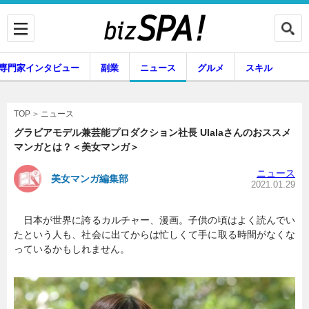
専門家インタビュー
副業
ニュース
グルメ
スキル
ニュース
TOP
グラビアモデル兼芸能プロダクション社長 Ulalaさんのおススメ
マンガとは？＜美女マンガ＞
企業インタビュー
専門家インタビュー
ニュース
美女マンガ編集部
2021.01.29
日本が世界に誇るカルチャー、漫画。子供の頃はよく読んでい
副業
ニュース
たという人も、社会に出てからは忙しくて手に取る時間がなくな
っているかもしれません。
グルメ
スキル