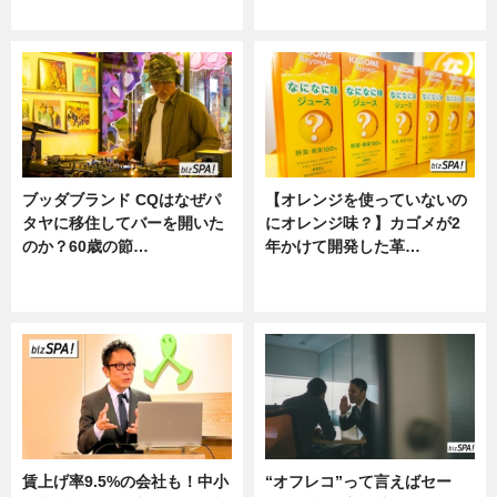
ニュース
ニュース
ブッダブランド CQはなぜパ
【オレンジを使っていないの
タヤに移住してバーを開いた
にオレンジ味？】カゴメが2
のか？60歳の節…
年かけて開発した革…
ニュース
グルメ, ニュース, 企業インタビュ
ー
賃上げ率9.5%の会社も！中小
“オフレコ”って言えばセー