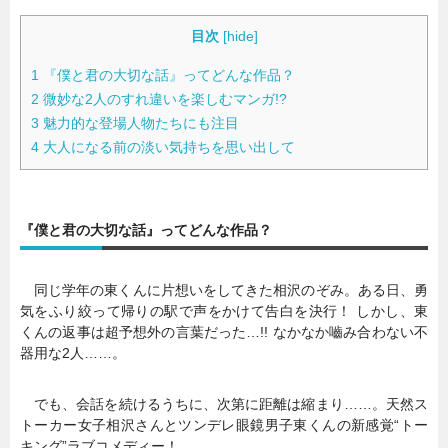
目次
[
hide
]
1
『僕と君の大切な話』ってどんな作品？
2
微妙な2人のすれ違いを楽しむマンガ!?
3
魅力的な登場人物たちにも注目
4
大人になる前の淡い気持ちを思い出して
『僕と君の大切な話』ってどんな作品？
同じ学年の東くんに片想いをしてきた相沢のぞみ。ある日、勇
気をふり絞って帰りの駅で声をかけて告白を決行！ しかし、東
くんの返事は超予想外の言葉だった…!! なかなか嚙み合わない不
器用な2人……。
でも、会話を続けるうちに、次第に距離は縮まり……。天然ス
トーカー女子相沢さんとツンデレ眼鏡男子東くんの新感覚“トー
キング”ラブコメディー！