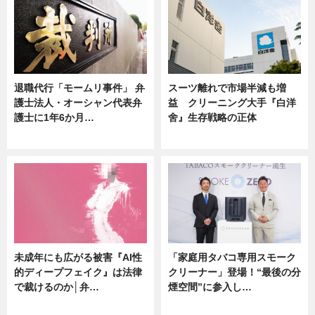
退職代行「モームリ事件」 弁
スーツ離れで市場半減も増
護士法人・オーシャン代表弁
益 クリーニング大手『白洋
護士に1年6か月…
舍』生存戦略の正体
ニュース
企業インタビュー
未成年にも広がる被害『AI性
「家庭用タバコ専用スモーク
的ディープフェイク』は法律
クリーナー」登場！“最後の分
で裁けるのか│弁…
煙空間”に参入し…
ニュース
ニュース