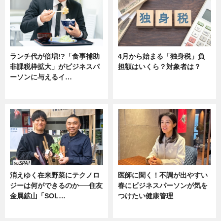
ランチ代が倍増!?「食事補助
4月から始まる「独身税」負
非課税枠拡大」がビジネスパ
担額はいくら？対象者は？
ーソンに与えるイ…
ニュース
ニュース
消えゆく在来野菜にテクノロ
医師に聞く！不調が出やすい
ジーは何ができるのか──住友
春にビジネスパーソンが気を
金属鉱山「SOL…
つけたい健康管理
ニュース
ニュース