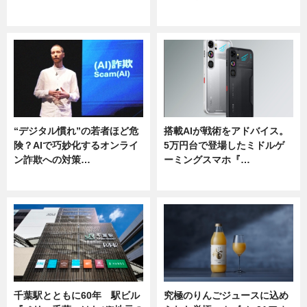
ニュース
ニュース
“デジタル慣れ”の若者ほど危
搭載AIが戦術をアドバイス。
険？AIで巧妙化するオンライ
5万円台で登場したミドルゲ
ン詐欺への対策…
ーミングスマホ『…
ニュース
ニュース
千葉駅とともに60年 駅ビル
究極のりんごジュースに込め