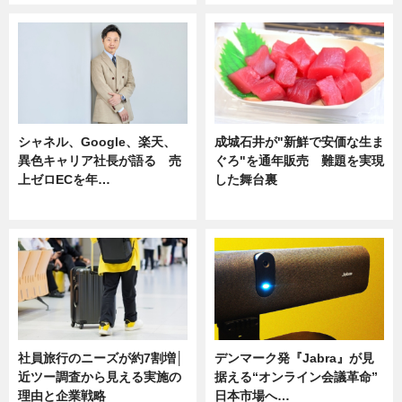
シャネル、Google、楽天、
成城石井が"新鮮で安価な生ま
異色キャリア社長が語る 売
ぐろ"を通年販売 難題を実現
上ゼロECを年…
した舞台裏
ニュース
ニュース
社員旅行のニーズが約7割増│
デンマーク発『Jabra』が見
近ツー調査から見える実施の
据える“オンライン会議革命”
理由と企業戦略
日本市場へ…