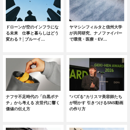
ドローンが空のインフラにな
ヤマシンフィルタと信州大学
る未来 仕事と暮らしはどう
が共同研究、ナノファイバー
変わる？│ブルーイ…
で環境・医療・EV…
ニュース
ニュース
ナフサ不足時代の「白黒ポテ
“バズる”カリスマ美容師たち
チ」から考える 次世代に響く
が明かす 引きつけるSNS動画
価値の伝え方
の作り方
ニュース
ニュース