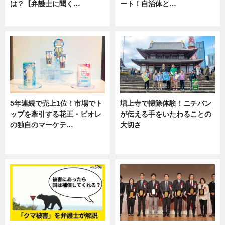
は？【弁護士に聞く…
ート！自治体と…
専門家インタビュー
ニュース
5年連続で売上1位！市場でト
増上寺で掃除体験！ニチバン
ップを牽引する花王・ビオレ
が伝える手をいたわることの
の独自のマーケテ…
大切さ
ニュース, 暮らし
ニュース, 企業インタビュー, 暮ら
し