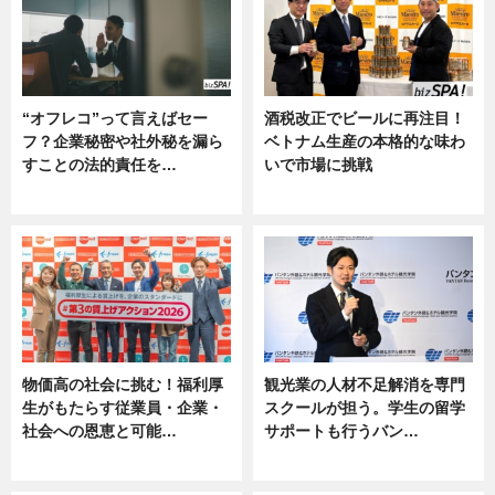
“オフレコ”って言えばセー
酒税改正でビールに再注目！
フ？企業秘密や社外秘を漏ら
ベトナム生産の本格的な味わ
すことの法的責任を…
いで市場に挑戦
ニュース, 専門家インタビュー
ニュース
物価高の社会に挑む！福利厚
観光業の人材不足解消を専門
生がもたらす従業員・企業・
スクールが担う。学生の留学
社会への恩恵と可能…
サポートも行うバン…
ニュース
ニュース, 企業インタビュー