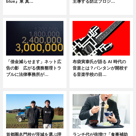
blue』東 真…
主導する防止プロジ…
ニュース
ニュース
「借金減らせます」ネット広
布袋寅泰氏が語る AI 時代の
告の影 広がる債務整理トラ
音楽とは？バンタンが開校す
ブルに法律事務所が…
る音楽学校の目…
ニュース
ニュース
首都圏名門校が茨城を選ぶ理
ランチ代が倍増!?「食事補助