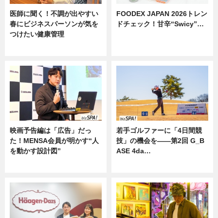
医師に聞く！不調が出やすい
FOODEX JAPAN 2026トレン
春にビジネスパーソンが気を
ドチェック！甘辛“Swicy”…
つけたい健康管理
ニュース
ニュース
映画予告編は「広告」だっ
若手ゴルファーに「4日間競
た！MENSA会員が明かす“人
技」の機会を——第2回 G_B
を動かす設計図”
ASE 4da…
ニュース
ニュース