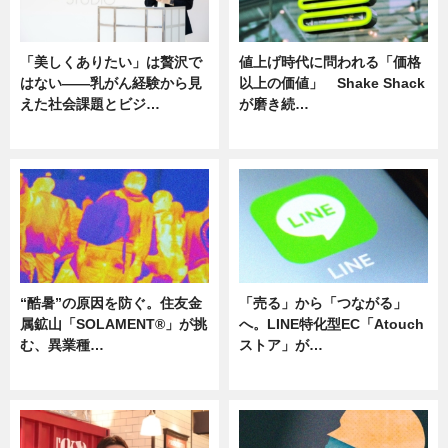
「美しくありたい」は贅沢で
値上げ時代に問われる「価格
はない――乳がん経験から見
以上の価値」 Shake Shack
えた社会課題とビジ…
が磨き続…
ニュース
ニュース
“酷暑”の原因を防ぐ。住友金
「売る」から「つながる」
属鉱山「SOLAMENT®」が挑
へ。LINE特化型EC「Atouch
む、異業種…
ストア」が…
ニュース
ニュース