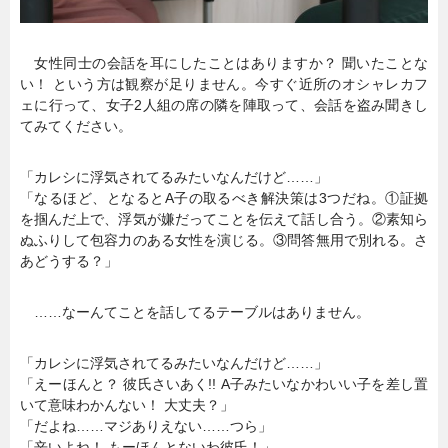
女性同士の会話を耳にしたことはありますか？ 聞いたことな
い！ という方は観察が足りません。今すぐ近所のオシャレカフ
ェに行って、女子2人組の席の隣を陣取って、会話を盗み聞きし
てみてください。
「カレシに浮気されてるみたいなんだけど……」
「なるほど、となるとA子の取るべき解決策は3つだね。①証拠
を掴んだ上で、浮気が嫌だってことを伝えて話し合う。②素知ら
ぬふりして包容力のある女性を演じる。③問答無用で別れる。さ
あどうする？」
……なーんてことを話してるテーブルはありません。
「カレシに浮気されてるみたいなんだけど……」
「えーほんと？ 彼氏さいあく!! A子みたいなかわいい子を差し置
いて意味わかんない！ 大丈夫？」
「だよね……マジありえない……つら」
「辛いよね！ もーほんとないわ彼氏！」