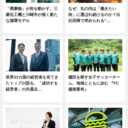
「廃棄物」が街を動かす。三
なぜ、丸の内は「働きたい
菱化工機と川崎市が描く新た
街」に選ばれ続けるのか？出
な循環モデル
社回帰で求められる“…
ニュース
ニュース
世界33カ国の経営者を見てき
棚田を耕す女子サッカーチー
たトップが語る、「成功する
ム。地域とともに歩む 『FC
経営者」の共通点…
越後妻有』
ニュース
ニュース