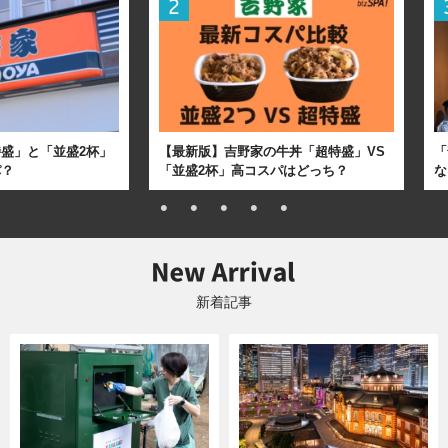
盛」と「並盛2杯」
【最新版】吉野家の牛丼「超特盛」VS
「
パ？
「並盛2杯」高コスパはどっち？
な
新着記事