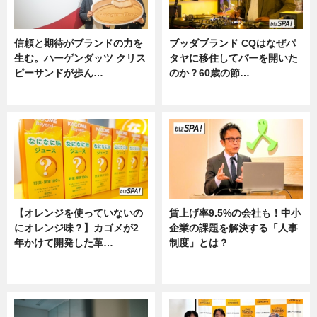
信頼と期待がブランドの力を
ブッダブランド CQはなぜパ
生む。ハーゲンダッツ クリス
タヤに移住してバーを開いた
ピーサンドが歩ん…
のか？60歳の節…
ニュース
ニュース
【オレンジを使っていないの
賃上げ率9.5%の会社も！中小
にオレンジ味？】カゴメが2
企業の課題を解決する「人事
年かけて開発した革…
制度」とは？
グルメ, ニュース, 企業インタビュ
ニュース
ー