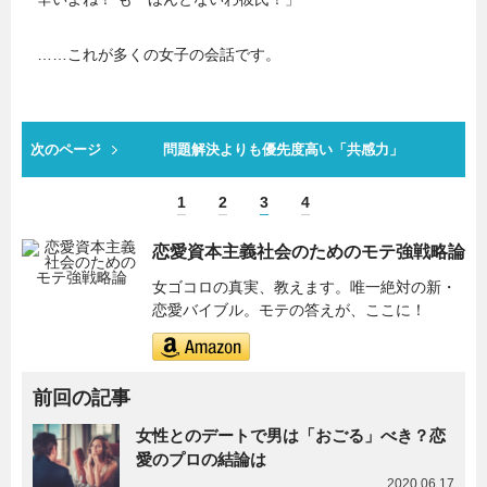
……これが多くの女子の会話です。
次のページ
問題解決よりも優先度高い「共感力」
1
2
3
4
恋愛資本主義社会のためのモテ強戦略論
女ゴコロの真実、教えます。唯一絶対の新・
恋愛バイブル。モテの答えが、ここに！
前回の記事
女性とのデートで男は「おごる」べき？恋
愛のプロの結論は
2020.06.17