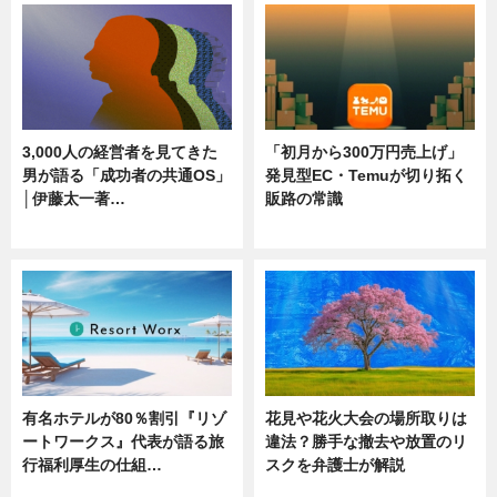
3,000人の経営者を見てきた
「初月から300万円売上げ」
男が語る「成功者の共通OS」
発見型EC・Temuが切り拓く
│伊藤太一著…
販路の常識
ニュース
ニュース
有名ホテルが80％割引『リゾ
花見や花火大会の場所取りは
ートワークス』代表が語る旅
違法？勝手な撤去や放置のリ
行福利厚生の仕組…
スクを弁護士が解説