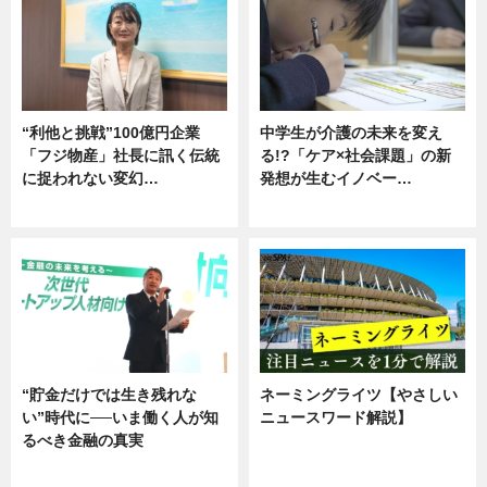
“利他と挑戦”100億円企業
中学生が介護の未来を変え
「フジ物産」社長に訊く伝統
る!?「ケア×社会課題」の新
に捉われない変幻…
発想が生むイノベー…
ニュース
ニュース
“貯金だけでは生き残れな
ネーミングライツ【やさしい
い”時代に──いま働く人が知
ニュースワード解説】
るべき金融の真実
ニュース
企業インタビュー