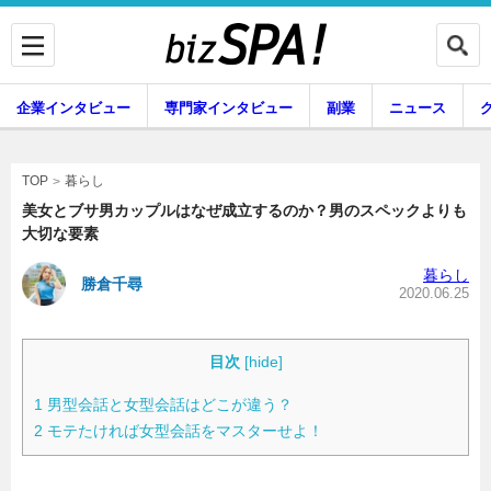
企業インタビュー
専門家インタビュー
副業
ニュース
暮らし
エンタメ
暮らし
TOP
美女とブサ男カップルはなぜ成立するのか？男のスペックよりも
大切な要素
企業インタビュー
専門家インタビュー
暮らし
勝倉千尋
2020.06.25
副業
ニュース
目次
[
hide
]
1
男型会話と女型会話はどこが違う？
2
モテたければ女型会話をマスターせよ！
グルメ
スキル