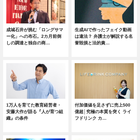
成城石井が挑む「ロングサマ
生成AIで作ったフェイク動画
ー化」への布石。2カ月前倒
は違法？ 弁護士が解説する名
しの調達と独自の商…
誉毀損と法的責…
ニュース
ニュース
1万人を育てた教育経営者・
付加価値を足さずに売上500
安藤大作が語る『人が育つ組
億超│究極の本質を突く ライ
織』の条件
フドリンク カ…
ニュース
ニュース