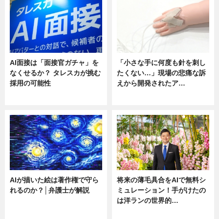
AI面接は「面接官ガチャ」を
「小さな手に何度も針を刺し
なくせるか？ タレスカが挑む
たくない…」現場の悲痛な訴
採用の可能性
えから開発されたア…
ニュース
ニュース
AIが描いた絵は著作権で守ら
将来の薄毛具合をAIで無料シ
れるのか？│弁護士が解説
ミュレーション！手がけたの
は洋ランの世界的…
ニュース
ニュース