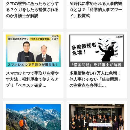
クマの被害にあったらどうす
AI時代に求められる人事的観
る？ケガをしたら補償される
点とは？「科学的人事アワー
のか弁護士が解説
ド」授賞式
専門家インタビュー
ニュース
スマホひとつで手取りを増や
多重債務者147万人に急増！
す方法！福利厚生で使えるア
他人事じゃない「借金問題」
プリ「ベネステ確定…
の注意点を弁護士…
企業インタビュー
専門家インタビュー