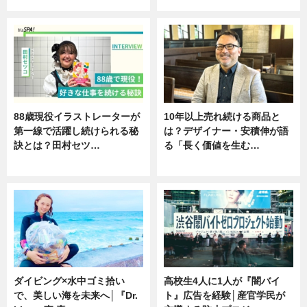
ニュース
ニュース
88歳現役イラストレーターが
10年以上売れ続ける商品と
第一線で活躍し続けられる秘
は？デザイナー・安積伸が語
訣とは？田村セツ…
る「長く価値を生む…
専門家インタビュー
ニュース
ダイビング×水中ゴミ拾い
高校生4人に1人が『闇バイ
で、美しい海を未来へ│『Dr.
ト』広告を経験│産官学民が