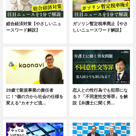
総合経済対策【やさしいニュ
ガソリン暫定税率廃止【やさ
ースワード解説】
しいニュースワード解説】
ニュース
ニュース
29歳で新規事業の責任者
恋人との性行為でも犯罪にな
に！“個の力から社会の仕様を
る？「不同意性交等罪」を解
変える”カオナビ流…
説【弁護士に聞く男…
企業インタビュー
専門家インタビュー