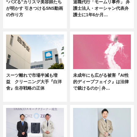
“バズる”カリスマ美容師たち
退職代行「モームリ事件」 弁
が明かす 引きつけるSNS動画
護士法人・オーシャン代表弁
の作り方
護士に1年6か月…
ニュース
ニュース
スーツ離れで市場半減も増
未成年にも広がる被害『AI性
益 クリーニング大手『白洋
的ディープフェイク』は法律
舍』生存戦略の正体
で裁けるのか│弁…
企業インタビュー
ニュース