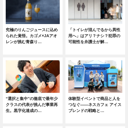
究極のりんごジュースに込め
「トイレが混んでるから異性
られた覚悟。カゴメ×JAアオ
用へ」はアリ？ナシ？犯罪の
レンが挑む青森り…
可能性を弁護士が解…
ニュース
ニュース, 専門家インタビュー
“選択と集中”の徹底で最年少
体験型イベントで商品と人を
クラスの代表が挑んだ事業再
つなぐ――ネスカフェ アイス
生。黒字化達成の…
ブレンドの戦略と…
ニュース
ニュース