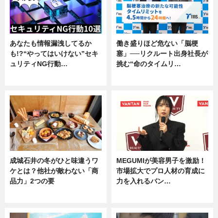
あなたも情報漏洩してるか
働き盛りほど危ない「脳梗
も!?“やってはいけない”セキ
塞」──リクルート出身社長が
ュリティNG行動…
挑む“命のタイムリ…
専門家インタビュー
企業インタビュー
成城石井の冬がひと味違うワ
MEGUMIが美容男子を激励！
ケとは？他社が敵わない「商
市場拡大でプロ人材の育成に
品力」2つの要
力を入れるバン…
グルメ
企業インタビュー