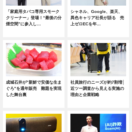
「家庭用タバコ専用スモーク
シャネル、Google、楽天、
クリーナー」登場！“最後の分
異色キャリア社長が語る 売
煙空間”に参入し…
上ゼロECを年…
ニュース
ニュース
成城石井が"新鮮で安価な生ま
社員旅行のニーズが約7割増│
ぐろ"を通年販売 難題を実現
近ツー調査から見える実施の
した舞台裏
理由と企業戦略
ニュース
ニュース