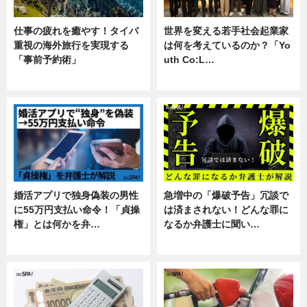
仕事の疲れを癒やす！タイパ
世界を変える若手社会起業家
重視の海外旅行を実現する
は何を考えているのか？「Yo
「事前予約術」
uth Co:L…
暮らし
スキル
婚活アプリで独身偽装の男性
急増中の「爆破予告」冗談で
に55万円支払い命令！「貞操
は済まされない！どんな罪に
権」とは何かを弁…
なるか弁護士に聞い…
専門家インタビュー
専門家インタビュー