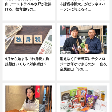
由 アーストラベル水戸が仕掛
非課税枠拡大」がビジネスパ
ける、教育旅行の…
ーソンに与えるイ…
ニュース
ニュース
4月から始まる「独身税」負
消えゆく在来野菜にテクノロ
担額はいくら？対象者は？
ジーは何ができるのか──住友
金属鉱山「SOL…
ニュース
ニュース