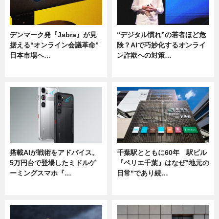
デンマーク発『Jabra』が見
“デジタル慣れ”の若者ほど危
据える“オンライン会議革命”
険？AIで巧妙化するオンライ
日本市場へ…
ン詐欺への対策…
ニュース
ニュース
搭載AIが戦術をアドバイス。
千葉駅とともに60年 駅ビル
5万円台で登場したミドルゲ
『ペリエ千葉』はなぜ"地元の
ーミングスマホ『…
日常"であり続…
ニュース
ニュース