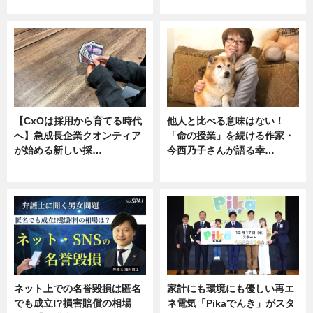
ニュース, 専門家インタビュー
専門家インタビュー
【CxOは採用から育てる時代
他人と比べる意味はない！
へ】急成長企業クオンティア
「命の授業」を続ける作家・
が始める新しい採…
今西乃子さんが語る幸…
ニュース
専門家インタビュー
ネット上での名誉毀損は匿名
家計にも環境にも優しい再エ
でも成立!?損害賠償の相場
ネ電気「Pikaでんき」がスタ