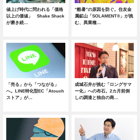
値上げ時代に問われる「価格
“酷暑”の原因を防ぐ。住友金
以上の価値」 Shake Shack
属鉱山「SOLAMENT®」が挑
が磨き続…
む、異業種…
ニュース
ニュース
「売る」から「つながる」
成城石井が挑む「ロングサマ
へ。LINE特化型EC「Atouch
ー化」への布石。2カ月前倒
ストア」が…
しの調達と独自の商…
ニュース
ニュース