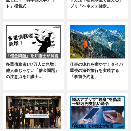
点とは？「科学的人事アワー
す方法！福利厚生で使えるア
ド」授賞式
プリ「ベネステ確定…
ニュース
企業インタビュー
多重債務者147万人に急増！
仕事の疲れを癒やす！タイパ
他人事じゃない「借金問題」
重視の海外旅行を実現する
の注意点を弁護士…
「事前予約術」
専門家インタビュー
暮らし