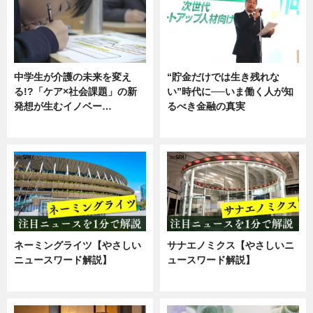
中学生が介護の未来を変え
“貯金だけでは生き残れな
る!?「ケア×社会課題」の新
い”時代に──いま働く人が知
発想が生むイノベー…
るべき金融の真実
ニュース
企業インタビュー
ネーミングライツ【やさしい
サナエノミクス【やさしいニ
ニュースワード解説】
ュースワード解説】
ニュース
ニュース