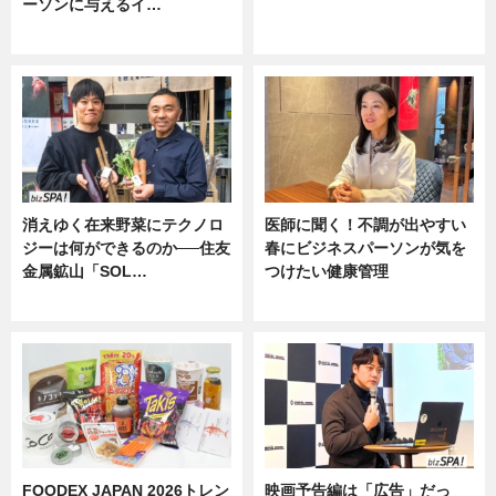
ーソンに与えるイ…
ニュース
ニュース
消えゆく在来野菜にテクノロ
医師に聞く！不調が出やすい
ジーは何ができるのか──住友
春にビジネスパーソンが気を
金属鉱山「SOL…
つけたい健康管理
ニュース
ニュース
FOODEX JAPAN 2026トレン
映画予告編は「広告」だっ