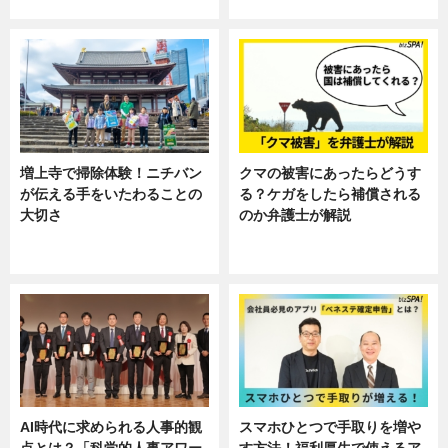
ニュース
ニュース, 暮らし
増上寺で掃除体験！ニチバン
クマの被害にあったらどうす
が伝える手をいたわることの
る？ケガをしたら補償される
大切さ
のか弁護士が解説
ニュース, 企業インタビュー, 暮ら
専門家インタビュー
し
AI時代に求められる人事的観
スマホひとつで手取りを増や