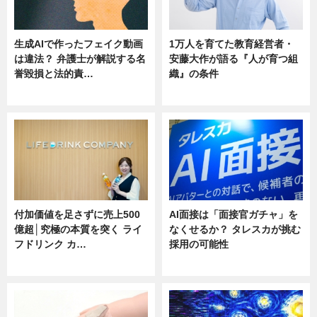
生成AIで作ったフェイク動画
1万人を育てた教育経営者・
は違法？ 弁護士が解説する名
安藤大作が語る『人が育つ組
誉毀損と法的責…
織』の条件
ニュース
ニュース
付加価値を足さずに売上500
AI面接は「面接官ガチャ」を
億超│究極の本質を突く ライ
なくせるか？ タレスカが挑む
フドリンク カ…
採用の可能性
ニュース
ニュース