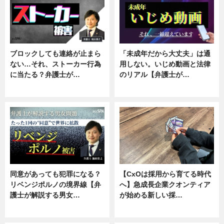
ブロックしても連絡が止まら
「未成年だから大丈夫」は通
ない…それ、ストーカー行為
用しない。いじめ動画と法律
に当たる？弁護士が…
のリアル【弁護士が…
ニュース, 専門家インタビュー
ニュース, 専門家インタビュー
同意があっても犯罪になる？
【CxOは採用から育てる時代
リベンジポルノの境界線【弁
へ】急成長企業クオンティア
護士が解説する男女…
が始める新しい採…
専門家インタビュー
ニュース