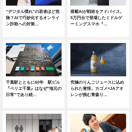
“デジタル慣れ”の若者ほど危
搭載AIが戦術をアドバイス。
険？AIで巧妙化するオンライ
5万円台で登場したミドルゲ
ン詐欺への対策…
ーミングスマホ『…
ニュース
ニュース
千葉駅とともに60年 駅ビル
究極のりんごジュースに込め
『ペリエ千葉』はなぜ"地元の
られた覚悟。カゴメ×JAアオ
日常"であり続…
レンが挑む青森り…
ニュース
ニュース