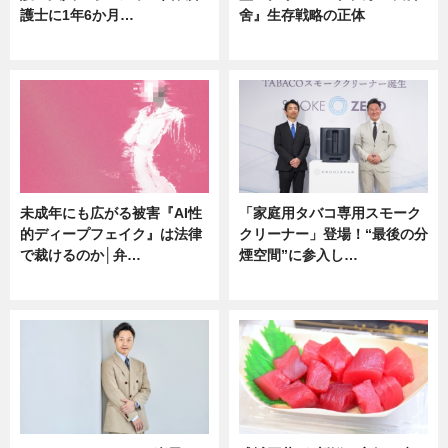
護士に1年6か月…
舍』生存戦略の正体
ニュース
企業インタビュー
未成年にも広がる被害『AI性
「家庭用タバコ専用スモーク
的ディープフェイク』は法律
クリーナー」登場！“最後の分
で裁けるのか│弁…
煙空間”に参入し…
ニュース
ニュース