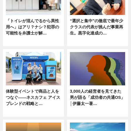
「トイレが混んでるから異性
“選択と集中”の徹底で最年少
用へ」はアリ？ナシ？犯罪の
クラスの代表が挑んだ事業再
可能性を弁護士が解…
生。黒字化達成の…
ニュース, 専門家インタビュー
ニュース
体験型イベントで商品と人を
3,000人の経営者を見てきた
つなぐ――ネスカフェ アイス
男が語る「成功者の共通OS」
ブレンドの戦略と…
│伊藤太一著…
ニュース
ニュース