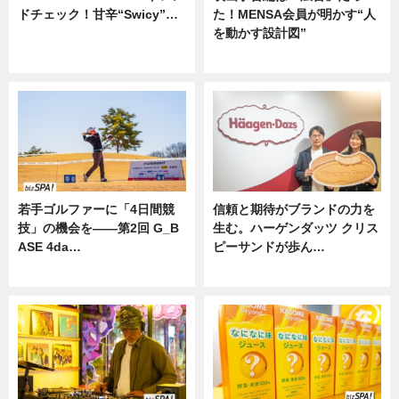
ドチェック！甘辛“Swicy”…
た！MENSA会員が明かす“人
を動かす設計図”
ニュース
ニュース
若手ゴルファーに「4日間競
信頼と期待がブランドの力を
技」の機会を——第2回 G_B
生む。ハーゲンダッツ クリス
ASE 4da…
ピーサンドが歩ん…
ニュース
ニュース