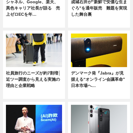
シャネル、Google、楽天、
成城石井が"新鮮で安価な生ま
異色キャリア社長が語る 売
ぐろ"を通年販売 難題を実現
上ゼロECを年…
した舞台裏
ニュース
ニュース
社員旅行のニーズが約7割増│
デンマーク発『Jabra』が見
近ツー調査から見える実施の
据える“オンライン会議革命”
理由と企業戦略
日本市場へ…
ニュース
ニュース