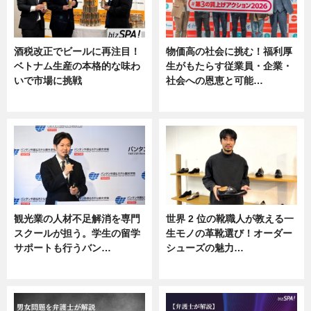
酒税改正でビールに再注目！
物価高の社会に挑む！福利厚
ベトナム生産の本格的な味わ
生がもたらす従業員・企業・
いで市場に挑戦
社会への恩恵と可能…
ニュース
ニュース
観光業の人材不足解消を専門
世界 2 位の靴職人が教える一
スクールが担う。学生の留学
生モノの革靴選び！オーダー
サポートも行うバン…
シューズの魅力…
ニュース, 企業インタビュー
ニュース, 専門家インタビュー