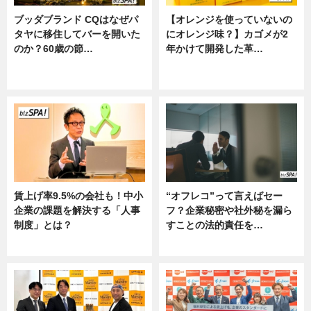
ブッダブランド CQはなぜパ
【オレンジを使っていないの
タヤに移住してバーを開いた
にオレンジ味？】カゴメが2
のか？60歳の節…
年かけて開発した革…
ニュース
グルメ, ニュース, 企業インタビュ
ー
賃上げ率9.5%の会社も！中小
“オフレコ”って言えばセー
企業の課題を解決する「人事
フ？企業秘密や社外秘を漏ら
制度」とは？
すことの法的責任を…
ニュース
ニュース, 専門家インタビュー