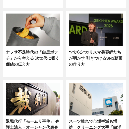
ニュース
ニュース
ナフサ不足時代の「白黒ポテ
“バズる”カリスマ美容師たち
チ」から考える 次世代に響く
が明かす 引きつけるSNS動画
価値の伝え方
の作り方
ニュース
ニュース
退職代行「モームリ事件」 弁
スーツ離れで市場半減も増
護士法人・オーシャン代表弁
益 クリーニング大手『白洋