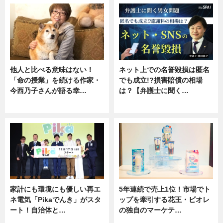
他人と比べる意味はない！
ネット上での名誉毀損は匿名
「命の授業」を続ける作家・
でも成立!?損害賠償の相場
今西乃子さんが語る幸…
は？【弁護士に聞く…
専門家インタビュー
専門家インタビュー
家計にも環境にも優しい再エ
5年連続で売上1位！市場でト
ネ電気「Pikaでんき」がスタ
ップを牽引する花王・ビオレ
ート！自治体と…
の独自のマーケテ…