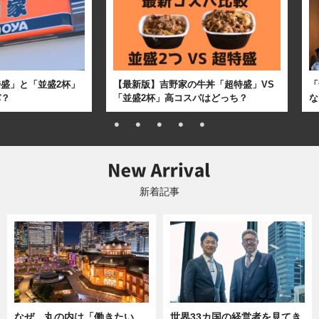
盛」と「並盛2杯」
【最新版】吉野家の牛丼「超特盛」VS
「
パ？
「並盛2杯」高コスパはどっち？
な
新着記事
なぜ、丸の内は「働きたい
世界33カ国の経営者を見てき