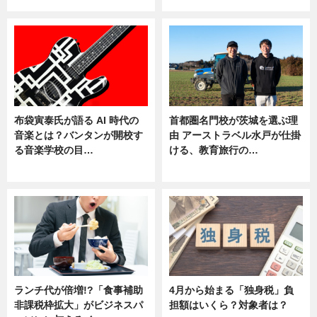
ニュース
ニュース
布袋寅泰氏が語る AI 時代の
首都圏名門校が茨城を選ぶ理
音楽とは？バンタンが開校す
由 アーストラベル水戸が仕掛
る音楽学校の目…
ける、教育旅行の…
ニュース
ニュース
ランチ代が倍増!?「食事補助
4月から始まる「独身税」負
非課税枠拡大」がビジネスパ
担額はいくら？対象者は？