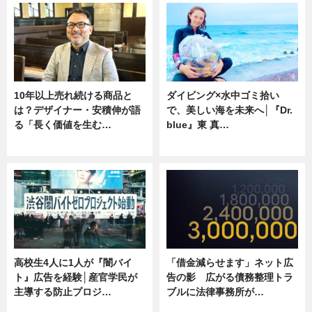
10年以上売れ続ける商品と
ダイビング×水中ゴミ拾い
は？デザイナー・安積伸が語
で、美しい海を未来へ│『Dr.
る「長く価値を生む…
blue』東 真…
ニュース
ニュース
高校生4人に1人が『闇バイ
「借金減らせます」ネット広
ト』広告を経験│産官学民が
告の影 広がる債務整理トラ
主導する防止プロジ…
ブルに法律事務所が…