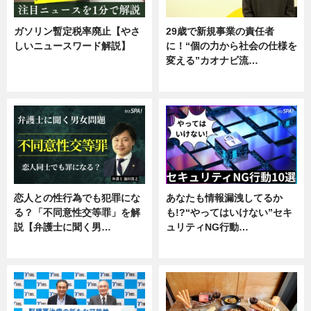
ガソリン暫定税率廃止【やさ
29歳で新規事業の責任者
しいニュースワード解説】
に！“個の力から社会の仕様を
変える”カオナビ流…
ニュース
企業インタビュー
恋人との性行為でも犯罪にな
あなたも情報漏洩してるか
る？「不同意性交等罪」を解
も!?“やってはいけない”セキ
説【弁護士に聞く男…
ュリティNG行動…
専門家インタビュー
専門家インタビュー