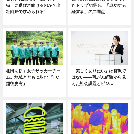
街」に選ばれ続けるのか？出
たトップが語る、「成功する
社回帰で求められる“…
経営者」の共通点…
ニュース
ニュース
棚田を耕す女子サッカーチー
「美しくありたい」は贅沢で
ム。地域とともに歩む 『FC
はない――乳がん経験から見
越後妻有』
えた社会課題とビジ…
ニュース
ニュース