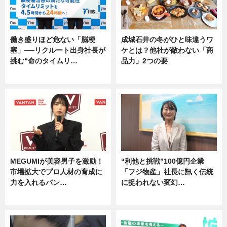
働き盛りほど危ない「脳梗
成城石井の冬がひと味違うワ
塞」──リクルート出身社長が
ケとは？他社が敵わない「商
挑む“命のタイムリ…
品力」2つの要
企業インタビュー
グルメ
MEGUMIが美容男子を激励！
“利他と挑戦”100億円企業
市場拡大でプロ人材の育成に
「フジ物産」社長に訊く伝統
力を入れるバン…
に捉われない変幻…
企業インタビュー
ニュース