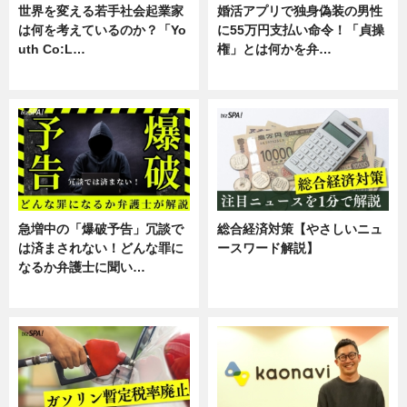
世界を変える若手社会起業家
婚活アプリで独身偽装の男性
は何を考えているのか？「Yo
に55万円支払い命令！「貞操
uth Co:L…
権」とは何かを弁…
スキル
専門家インタビュー
急増中の「爆破予告」冗談で
総合経済対策【やさしいニュ
は済まされない！どんな罪に
ースワード解説】
なるか弁護士に聞い…
ニュース
専門家インタビュー