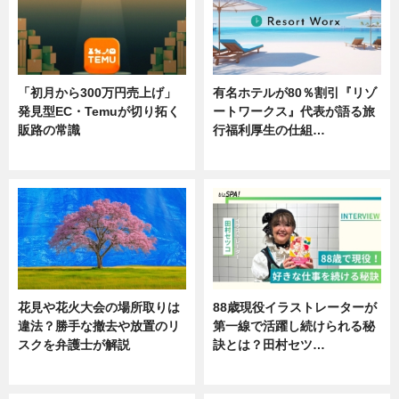
「初月から300万円売上げ」
有名ホテルが80％割引『リゾ
発見型EC・Temuが切り拓く
ートワークス』代表が語る旅
販路の常識
行福利厚生の仕組…
ニュース
ニュース
花見や花火大会の場所取りは
88歳現役イラストレーターが
違法？勝手な撤去や放置のリ
第一線で活躍し続けられる秘
スクを弁護士が解説
訣とは？田村セツ…
ニュース
専門家インタビュー