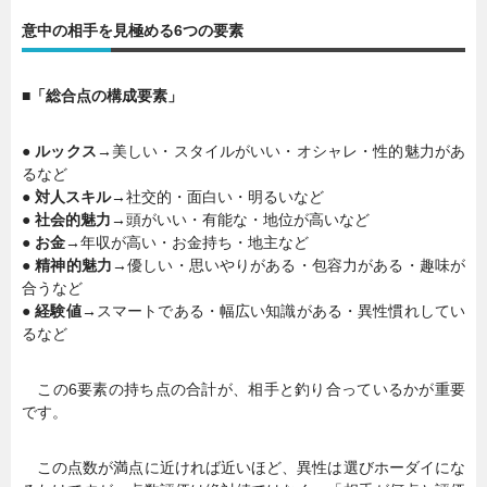
意中の相手を見極める6つの要素
暮らし
エンタメ
■「総合点の構成要素」
連載一覧
● ルックス→
美しい・スタイルがいい・オシャレ・性的魅力があ
るなど
● 対人スキル→
社交的・面白い・明るいなど
● 社会的魅力→
頭がいい・有能な・地位が高いなど
● お金→
年収が高い・お金持ち・地主など
● 精神的魅力→
優しい・思いやりがある・包容力がある・趣味が
合うなど
● 経験値→
スマートである・幅広い知識がある・異性慣れしてい
るなど
この6要素の持ち点の合計が、相手と釣り合っているかが重要
です。
この点数が満点に近ければ近いほど、異性は選びホーダイにな