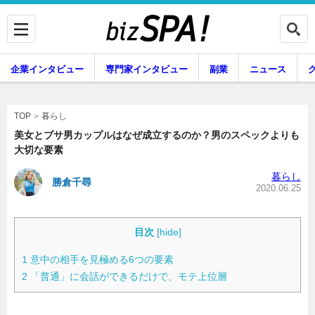
企業インタビュー
専門家インタビュー
副業
ニュース
暮らし
エンタメ
暮らし
TOP
美女とブサ男カップルはなぜ成立するのか？男のスペックよりも
大切な要素
企業インタビュー
専門家インタビュー
暮らし
勝倉千尋
2020.06.25
副業
ニュース
目次
[
hide
]
1
意中の相手を見極める6つの要素
2
「普通」に会話ができるだけで、モテ上位層
グルメ
スキル