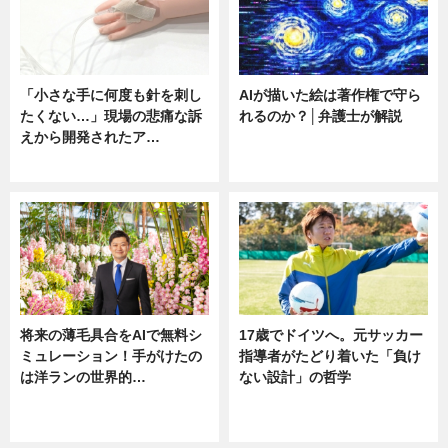
「小さな手に何度も針を刺し
AIが描いた絵は著作権で守ら
たくない…」現場の悲痛な訴
れるのか？│弁護士が解説
えから開発されたア…
ニュース
ニュース
将来の薄毛具合をAIで無料シ
17歳でドイツへ。元サッカー
ミュレーション！手がけたの
指導者がたどり着いた「負け
は洋ランの世界的…
ない設計」の哲学
ニュース
ニュース
sponsored by 河野メリクロン