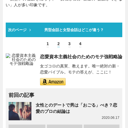
い」人が多い印象です。
次のページ
男型会話と女型会話はどこが違う？
1
2
3
4
恋愛資本主義社会のためのモテ強戦略論
女ゴコロの真実、教えます。唯一絶対の新・
恋愛バイブル。モテの答えが、ここに！
前回の記事
女性とのデートで男は「おごる」べき？恋
愛のプロの結論は
2020.06.17