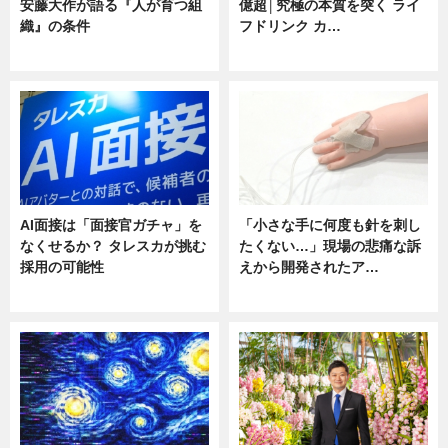
安藤大作が語る『人が育つ組
億超│究極の本質を突く ライ
織』の条件
フドリンク カ…
ニュース
ニュース
AI面接は「面接官ガチャ」を
「小さな手に何度も針を刺し
なくせるか？ タレスカが挑む
たくない…」現場の悲痛な訴
採用の可能性
えから開発されたア…
ニュース
ニュース