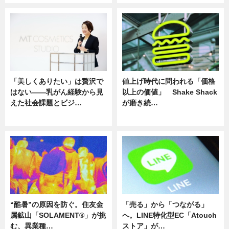
「美しくありたい」は贅沢で
値上げ時代に問われる「価格
はない――乳がん経験から見
以上の価値」 Shake Shack
えた社会課題とビジ…
が磨き続…
ニュース
ニュース
“酷暑”の原因を防ぐ。住友金
「売る」から「つながる」
属鉱山「SOLAMENT®」が挑
へ。LINE特化型EC「Atouch
む、異業種…
ストア」が…