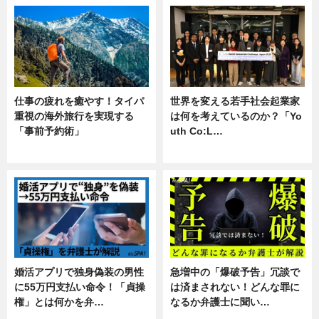
仕事の疲れを癒やす！タイパ
世界を変える若手社会起業家
重視の海外旅行を実現する
は何を考えているのか？「Yo
「事前予約術」
uth Co:L…
暮らし
スキル
婚活アプリで独身偽装の男性
急増中の「爆破予告」冗談で
に55万円支払い命令！「貞操
は済まされない！どんな罪に
権」とは何かを弁…
なるか弁護士に聞い…