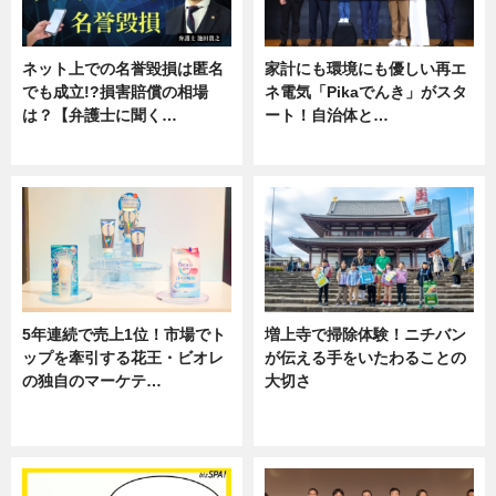
ネット上での名誉毀損は匿名
家計にも環境にも優しい再エ
でも成立!?損害賠償の相場
ネ電気「Pikaでんき」がスタ
は？【弁護士に聞く…
ート！自治体と…
専門家インタビュー
ニュース
5年連続で売上1位！市場でト
増上寺で掃除体験！ニチバン
ップを牽引する花王・ビオレ
が伝える手をいたわることの
の独自のマーケテ…
大切さ
ニュース, 暮らし
ニュース, 企業インタビュー, 暮ら
し