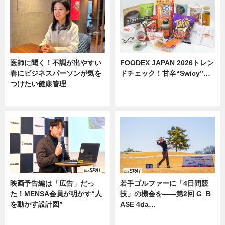
医師に聞く！不調が出やすい
FOODEX JAPAN 2026トレン
春にビジネスパーソンが気を
ドチェック！甘辛“Swicy”…
つけたい健康管理
ニュース
ニュース
映画予告編は「広告」だっ
若手ゴルファーに「4日間競
た！MENSA会員が明かす“人
技」の機会を——第2回 G_B
を動かす設計図”
ASE 4da…
ニュース
ニュース