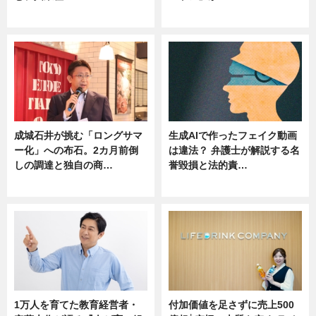
ニュース
ニュース
成城石井が挑む「ロングサマ
生成AIで作ったフェイク動画
ー化」への布石。2カ月前倒
は違法？ 弁護士が解説する名
しの調達と独自の商…
誉毀損と法的責…
ニュース
ニュース
1万人を育てた教育経営者・
付加価値を足さずに売上500