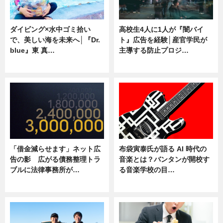
ダイビング×水中ゴミ拾い
高校生4人に1人が『闇バイ
で、美しい海を未来へ│『Dr.
ト』広告を経験│産官学民が
blue』東 真…
主導する防止プロジ…
ニュース
ニュース
「借金減らせます」ネット広
布袋寅泰氏が語る AI 時代の
告の影 広がる債務整理トラ
音楽とは？バンタンが開校す
ブルに法律事務所が…
る音楽学校の目…
ニュース
ニュース