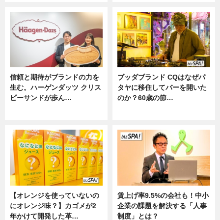
信頼と期待がブランドの力を
ブッダブランド CQはなぜパ
生む。ハーゲンダッツ クリス
タヤに移住してバーを開いた
ピーサンドが歩ん…
のか？60歳の節…
ニュース
ニュース
【オレンジを使っていないの
賃上げ率9.5%の会社も！中小
にオレンジ味？】カゴメが2
企業の課題を解決する「人事
年かけて開発した革…
制度」とは？