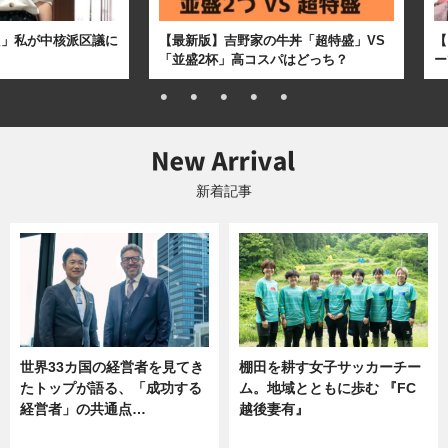
た」私が中核派区議に
【最新版】吉野家の牛丼「超特盛」VS
【
「並盛2杯」高コスパはどっち？
ー
新着記事
世界33カ国の経営者を見てき
棚田を耕す女子サッカーチー
たトップが語る、「成功する
ム。地域とともに歩む 『FC
経営者」の共通点…
越後妻有』
ニュース
ニュース