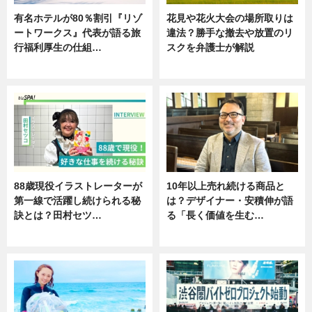
有名ホテルが80％割引『リゾ
花見や花火大会の場所取りは
ートワークス』代表が語る旅
違法？勝手な撤去や放置のリ
行福利厚生の仕組…
スクを弁護士が解説
ニュース
ニュース
88歳現役イラストレーターが
10年以上売れ続ける商品と
第一線で活躍し続けられる秘
は？デザイナー・安積伸が語
訣とは？田村セツ…
る「長く価値を生む…
専門家インタビュー
ニュース