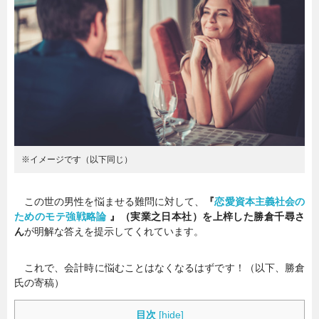
暮らし
エンタメ
連載一覧
※イメージです（以下同じ）
この世の男性を悩ませる難問に対して、
『
恋愛資本主義社会の
ためのモテ強戦略論
』（実業之日本社）を上梓した勝倉千尋さ
ん
が明解な答えを提示してくれています。
これで、会計時に悩むことはなくなるはずです！（以下、勝倉
氏の寄稿）
目次
[
hide
]