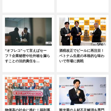
グルメ, ニュース, 企業インタビュ
ニュース
ー
“オフレコ”って言えばセー
酒税改正でビールに再注目！
フ？企業秘密や社外秘を漏ら
ベトナム生産の本格的な味わ
すことの法的責任を…
いで市場に挑戦
ニュース, 専門家インタビュー
ニュース
物価高の社会に挑む！福利厚
観光業の人材不足解消を専門