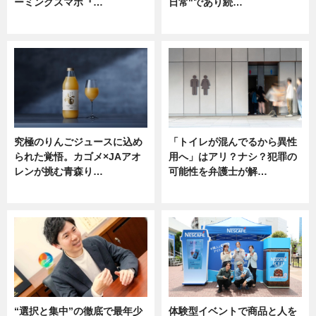
ーミングスマホ『…
日常"であり続…
ニュース
ニュース
究極のりんごジュースに込め
「トイレが混んでるから異性
られた覚悟。カゴメ×JAアオ
用へ」はアリ？ナシ？犯罪の
レンが挑む青森り…
可能性を弁護士が解…
ニュース
ニュース, 専門家インタビュー
“選択と集中”の徹底で最年少
体験型イベントで商品と人を