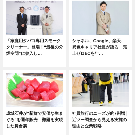
「家庭用タバコ専用スモーク
シャネル、Google、楽天、
クリーナー」登場！“最後の分
異色キャリア社長が語る 売
煙空間”に参入し…
上ゼロECを年…
ニュース
ニュース
成城石井が"新鮮で安価な生ま
社員旅行のニーズが約7割増│
ぐろ"を通年販売 難題を実現
近ツー調査から見える実施の
した舞台裏
理由と企業戦略
ニュース
ニュース