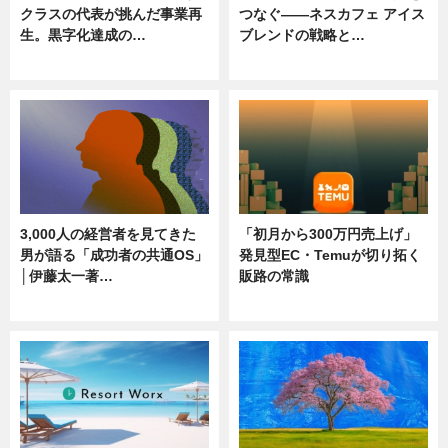
クラスの代表が挑んだ事業再
つなぐ――ネスカフェ アイス
生。黒字化達成の…
ブレンドの戦略と…
ニュース
ニュース
3,000人の経営者を見てきた
「初月から300万円売上げ」
男が語る「成功者の共通OS」
発見型EC・Temuが切り拓く
│伊藤太一著…
販路の常識
ニュース
ニュース