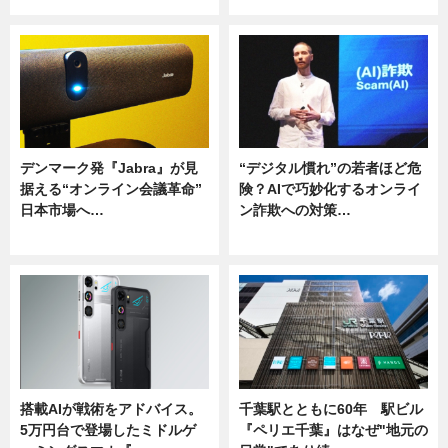
デンマーク発『Jabra』が見
“デジタル慣れ”の若者ほど危
据える“オンライン会議革命”
険？AIで巧妙化するオンライ
日本市場へ…
ン詐欺への対策…
ニュース
ニュース
搭載AIが戦術をアドバイス。
千葉駅とともに60年 駅ビル
5万円台で登場したミドルゲ
『ペリエ千葉』はなぜ"地元の