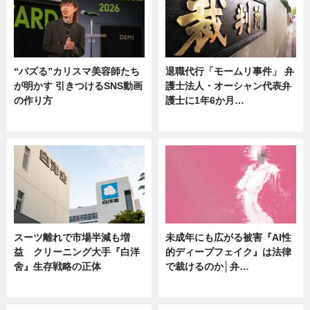
“バズる”カリスマ美容師たち
退職代行「モームリ事件」 弁
が明かす 引きつけるSNS動画
護士法人・オーシャン代表弁
の作り方
護士に1年6か月…
ニュース
ニュース
スーツ離れで市場半減も増
未成年にも広がる被害『AI性
益 クリーニング大手『白洋
的ディープフェイク』は法律
舍』生存戦略の正体
で裁けるのか│弁…
企業インタビュー
ニュース