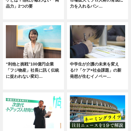
品力」2つの要
力を入れるバン…
グルメ
企業インタビュー
“利他と挑戦”100億円企業
中学生が介護の未来を変え
「フジ物産」社長に訊く伝統
る!?「ケア×社会課題」の新
に捉われない変幻…
発想が生むイノベー…
ニュース
ニュース