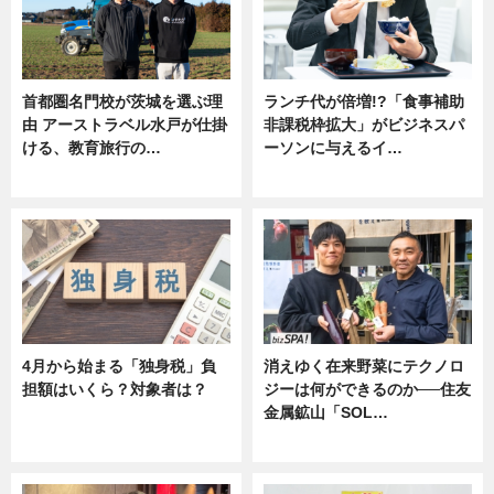
首都圏名門校が茨城を選ぶ理
ランチ代が倍増!?「食事補助
由 アーストラベル水戸が仕掛
非課税枠拡大」がビジネスパ
ける、教育旅行の…
ーソンに与えるイ…
ニュース
ニュース
4月から始まる「独身税」負
消えゆく在来野菜にテクノロ
担額はいくら？対象者は？
ジーは何ができるのか──住友
金属鉱山「SOL…
ニュース
ニュース