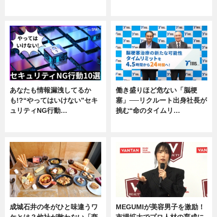
企業インタビュー
専門家インタビュー
あなたも情報漏洩してるか
働き盛りほど危ない「脳梗
も!?“やってはいけない”セキ
塞」──リクルート出身社長が
ュリティNG行動…
挑む“命のタイムリ…
専門家インタビュー
企業インタビュー
成城石井の冬がひと味違うワ
MEGUMIが美容男子を激励！
ケとは？他社が敵わない「商
市場拡大でプロ人材の育成に