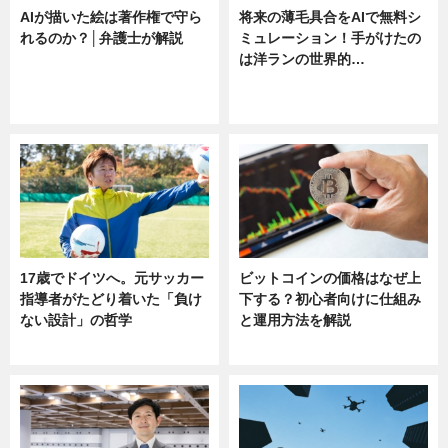
AIが描いた絵は著作権で守ら
将来の薄毛具合をAIで無料シ
れるのか？│弁護士が解説
ミュレーション！手がけたの
は洋ランの世界的…
ニュース
ニュース
sponsored by 河野メリクロン
17歳でドイツへ。元サッカー
ビットコインの価格はなぜ上
指導者がたどり着いた「負け
下する？初心者向けに仕組み
ない設計」の哲学
と運用方法を解説
ニュース
ニュース