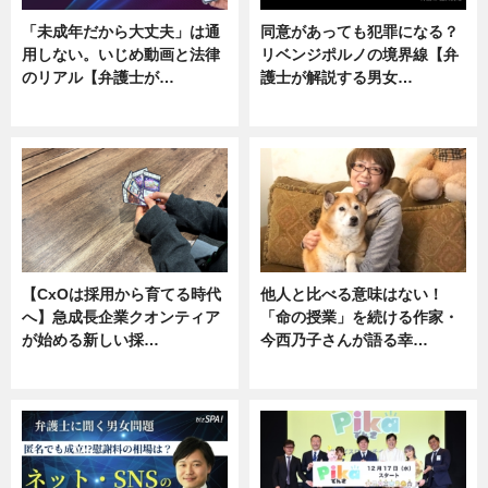
「未成年だから大丈夫」は通
同意があっても犯罪になる？
用しない。いじめ動画と法律
リベンジポルノの境界線【弁
のリアル【弁護士が…
護士が解説する男女…
ニュース, 専門家インタビュー
専門家インタビュー
【CxOは採用から育てる時代
他人と比べる意味はない！
へ】急成長企業クオンティア
「命の授業」を続ける作家・
が始める新しい採…
今西乃子さんが語る幸…
ニュース
専門家インタビュー