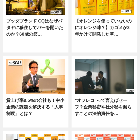
ブッダブランド CQはなぜパ
【オレンジを使っていないの
タヤに移住してバーを開いた
にオレンジ味？】カゴメが2
のか？60歳の節…
年かけて開発した革…
ニュース
グルメ, ニュース, 企業インタビュ
ー
賃上げ率9.5%の会社も！中小
“オフレコ”って言えばセー
企業の課題を解決する「人事
フ？企業秘密や社外秘を漏ら
制度」とは？
すことの法的責任を…
ニュース
ニュース, 専門家インタビュー