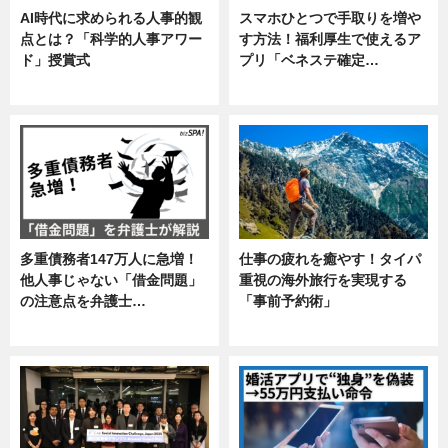
AI時代に求められる人事的観
スマホひとつで手取りを増や
点とは？「科学的人事アワー
す方法！福利厚生で使えるア
ド」授賞式
プリ「ベネステ確定…
ニュース
企業インタビュー
多重債務者147万人に急増！
仕事の疲れを癒やす！タイパ
他人事じゃない「借金問題」
重視の海外旅行を実現する
の注意点を弁護士…
「事前予約術」
専門家インタビュー
暮らし