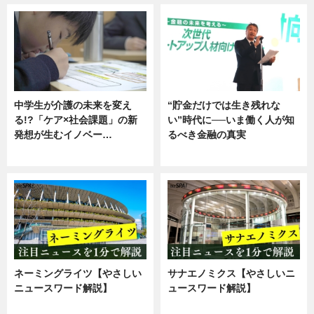
中学生が介護の未来を変え
“貯金だけでは生き残れな
る!?「ケア×社会課題」の新
い”時代に──いま働く人が知
発想が生むイノベー…
るべき金融の真実
ニュース
企業インタビュー
ネーミングライツ【やさしい
サナエノミクス【やさしいニ
ニュースワード解説】
ュースワード解説】
ニュース
ニュース