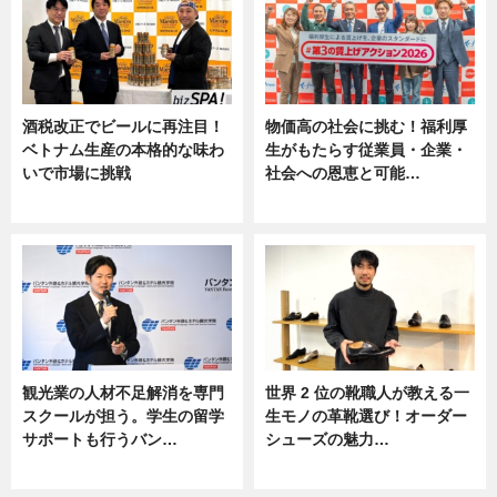
酒税改正でビールに再注目！
物価高の社会に挑む！福利厚
ベトナム生産の本格的な味わ
生がもたらす従業員・企業・
いで市場に挑戦
社会への恩恵と可能…
ニュース
ニュース
観光業の人材不足解消を専門
世界 2 位の靴職人が教える一
スクールが担う。学生の留学
生モノの革靴選び！オーダー
サポートも行うバン…
シューズの魅力…
ニュース, 企業インタビュー
ニュース, 専門家インタビュー