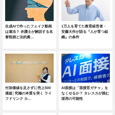
生成AIで作ったフェイク動画
1万人を育てた教育経営者・
は違法？ 弁護士が解説する名
安藤大作が語る『人が育つ組
誉毀損と法的責…
織』の条件
ニュース
ニュース
付加価値を足さずに売上500
AI面接は「面接官ガチャ」を
億超│究極の本質を突く ライ
なくせるか？ タレスカが挑む
フドリンク カ…
採用の可能性
ニュース
ニュース