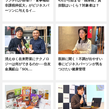
ランチ代が倍増!?「食事補助
4月から始まる「独身税」負
非課税枠拡大」がビジネスパ
担額はいくら？対象者は？
ーソンに与えるイ…
ニュース
ニュース
消えゆく在来野菜にテクノロ
医師に聞く！不調が出やすい
ジーは何ができるのか──住友
春にビジネスパーソンが気を
金属鉱山「SOL…
つけたい健康管理
ニュース
ニュース