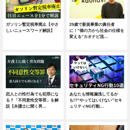
ガソリン暫定税率廃止【やさ
29歳で新規事業の責任者
しいニュースワード解説】
に！“個の力から社会の仕様を
変える”カオナビ流…
ニュース
企業インタビュー
恋人との性行為でも犯罪にな
あなたも情報漏洩してるか
る？「不同意性交等罪」を解
も!?“やってはいけない”セキ
説【弁護士に聞く男…
ュリティNG行動…
専門家インタビュー
専門家インタビュー