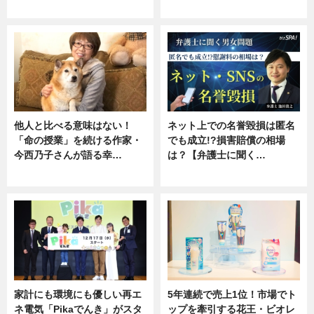
専門家インタビュー
ニュース
他人と比べる意味はない！
ネット上での名誉毀損は匿名
「命の授業」を続ける作家・
でも成立!?損害賠償の相場
今西乃子さんが語る幸…
は？【弁護士に聞く…
専門家インタビュー
専門家インタビュー
家計にも環境にも優しい再エ
5年連続で売上1位！市場でト
ネ電気「Pikaでんき」がスタ
ップを牽引する花王・ビオレ