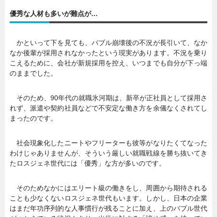
優秀な人材も多いが難点が…
暮らし
エンタメ
かといって下を見ても、バブル崩壊後の不況が長引いて、なか
なか後輩が採用されなかったという現実があります。不況を乗り
連載一覧
こえるために、会社が新規採用を控え、いつまでも自分が下っ端
のままでした。
そのため、90年代の就職氷河期は、新卒が正社員として採用さ
れず、派遣や契約社員などで不安定な働き方を余儀なくされてし
まったのです。
社会現象化したニートやフリーターも彼等がなりたくてなった
わけじゃありませんが、そういう厳しい就職戦線を勝ち抜いてき
たロスジェネ世代には「優秀」な方が多いのです。
そのためなかにはエリート級の働きをし、周囲から期待される
ことも少なくないロスジェネ世代もいます。しかし、日本の企業
はまだ年功序列的な人事慣行が残ることに加え、上のバブル世代