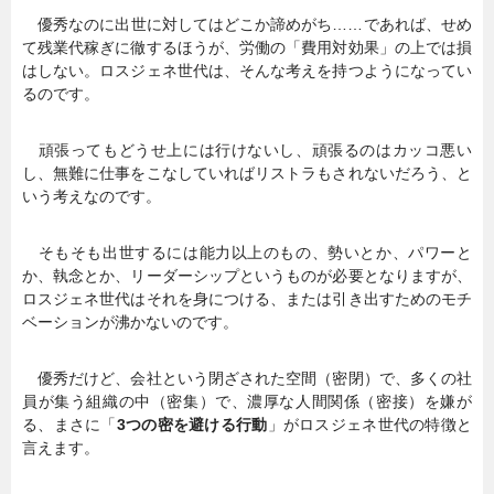
優秀なのに出世に対してはどこか諦めがち……であれば、せめ
て残業代稼ぎに徹するほうが、労働の「費用対効果」の上では損
はしない。ロスジェネ世代は、そんな考えを持つようになってい
るのです。
頑張ってもどうせ上には行けないし、頑張るのはカッコ悪い
し、無難に仕事をこなしていればリストラもされないだろう、と
いう考えなのです。
そもそも出世するには能力以上のもの、勢いとか、パワーと
か、執念とか、リーダーシップというものが必要となりますが、
ロスジェネ世代はそれを身につける、または引き出すためのモチ
ベーションが沸かないのです。
優秀だけど、会社という閉ざされた空間（密閉）で、多くの社
員が集う組織の中（密集）で、濃厚な人間関係（密接）を嫌が
る、まさに「
3つの密を避ける行動
」がロスジェネ世代の特徴と
言えます。