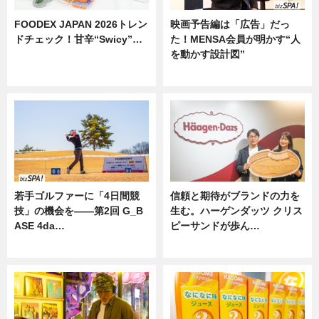
FOODEX JAPAN 2026トレン
映画予告編は「広告」だっ
ドチェック！甘辛“Swicy”…
た！MENSA会員が明かす“人
を動かす設計図”
ニュース
ニュース
若手ゴルファーに「4日間競
信頼と期待がブランドの力を
技」の機会を——第2回 G_B
生む。ハーゲンダッツ クリス
ASE 4da…
ピーサンドが歩ん…
ニュース
ニュース