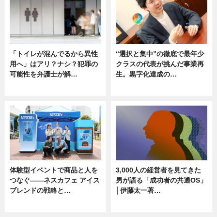
「トイレが混んでるから異性
“選択と集中”の徹底で最年少
用へ」はアリ？ナシ？犯罪の
クラスの代表が挑んだ事業再
可能性を弁護士が解…
生。黒字化達成の…
ニュース, 専門家インタビュー
ニュース
体験型イベントで商品と人を
3,000人の経営者を見てきた
つなぐ――ネスカフェ アイス
男が語る「成功者の共通OS」
ブレンドの戦略と…
│伊藤太一著…
ニュース
ニュース