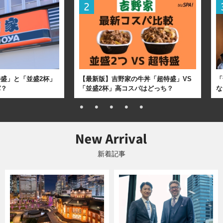
盛」と「並盛2杯」
【最新版】吉野家の牛丼「超特盛」VS
「
パ？
「並盛2杯」高コスパはどっち？
な
新着記事