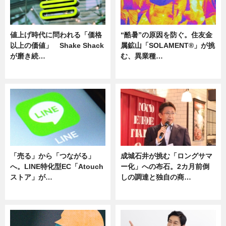
値上げ時代に問われる「価格
“酷暑”の原因を防ぐ。住友金
以上の価値」 Shake Shack
属鉱山「SOLAMENT®」が挑
が磨き続…
む、異業種…
ニュース
ニュース
「売る」から「つながる」
成城石井が挑む「ロングサマ
へ。LINE特化型EC「Atouch
ー化」への布石。2カ月前倒
ストア」が…
しの調達と独自の商…
ニュース
ニュース