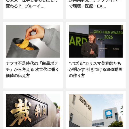
る未来 仕事と暮らしはどう
が共同研究、ナノファイバー
変わる？│ブルーイ…
で環境・医療・EV…
ニュース
ニュース
ナフサ不足時代の「白黒ポテ
“バズる”カリスマ美容師たち
チ」から考える 次世代に響く
が明かす 引きつけるSNS動画
価値の伝え方
の作り方
ニュース
ニュース