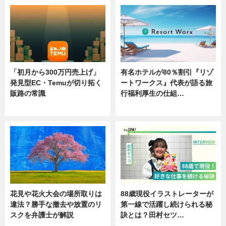
「初月から300万円売上げ」
有名ホテルが80％割引『リゾ
発見型EC・Temuが切り拓く
ートワークス』代表が語る旅
販路の常識
行福利厚生の仕組…
ニュース
ニュース
花見や花火大会の場所取りは
88歳現役イラストレーターが
違法？勝手な撤去や放置のリ
第一線で活躍し続けられる秘
スクを弁護士が解説
訣とは？田村セツ…