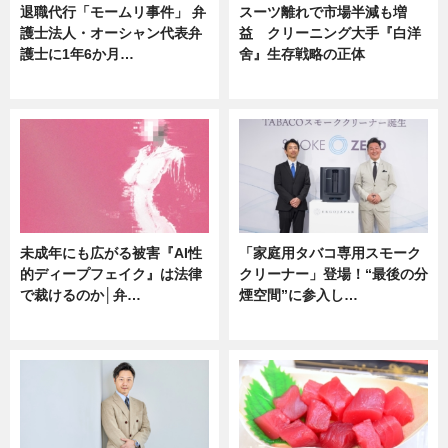
退職代行「モームリ事件」 弁
スーツ離れで市場半減も増
護士法人・オーシャン代表弁
益 クリーニング大手『白洋
護士に1年6か月…
舍』生存戦略の正体
ニュース
企業インタビュー
未成年にも広がる被害『AI性
「家庭用タバコ専用スモーク
的ディープフェイク』は法律
クリーナー」登場！“最後の分
で裁けるのか│弁…
煙空間”に参入し…
ニュース
ニュース