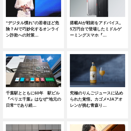
“デジタル慣れ”の若者ほど危
搭載AIが戦術をアドバイス。
険？AIで巧妙化するオンライ
5万円台で登場したミドルゲ
ン詐欺への対策…
ーミングスマホ『…
ニュース
ニュース
千葉駅とともに60年 駅ビル
究極のりんごジュースに込め
『ペリエ千葉』はなぜ"地元の
られた覚悟。カゴメ×JAアオ
日常"であり続…
レンが挑む青森り…
ニュース
ニュース