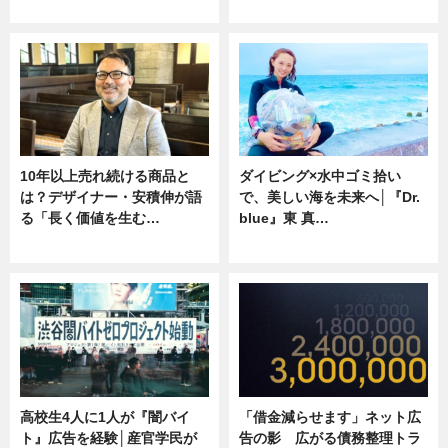
ニュース
専門家インタビュー
10年以上売れ続ける商品と
ダイビング×水中ゴミ拾い
は？デザイナー・安積伸が語
で、美しい海を未来へ│『Dr.
る「長く価値を生む…
blue』東 真…
ニュース
ニュース
高校生4人に1人が『闇バイ
「借金減らせます」ネット広
ト』広告を経験│産官学民が
告の影 広がる債務整理トラ