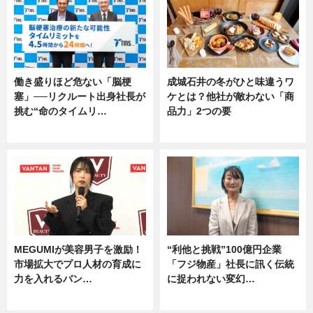
働き盛りほど危ない「脳梗
成城石井の冬がひと味違うワ
塞」──リクルート出身社長が
ケとは？他社が敵わない「商
挑む“命のタイムリ…
品力」2つの要
企業インタビュー
グルメ
MEGUMIが美容男子を激励！
“利他と挑戦”100億円企業
市場拡大でプロ人材の育成に
「フジ物産」社長に訊く伝統
力を入れるバン…
に捉われない変幻…
企業インタビュー
ニュース