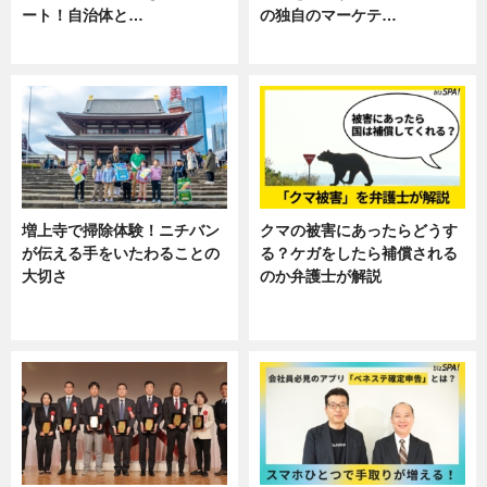
ート！自治体と…
の独自のマーケテ…
ニュース
ニュース, 暮らし
増上寺で掃除体験！ニチバン
クマの被害にあったらどうす
が伝える手をいたわることの
る？ケガをしたら補償される
大切さ
のか弁護士が解説
ニュース, 企業インタビュー, 暮ら
専門家インタビュー
し