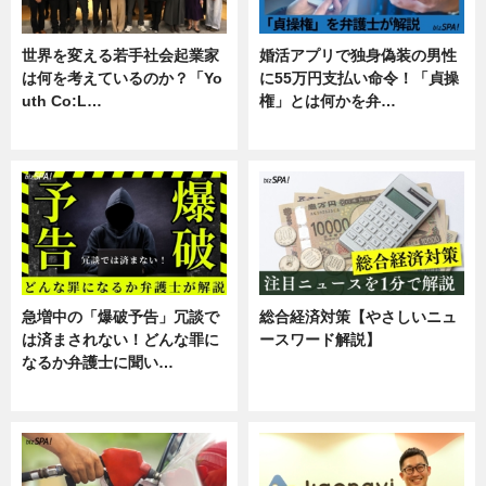
世界を変える若手社会起業家
婚活アプリで独身偽装の男性
は何を考えているのか？「Yo
に55万円支払い命令！「貞操
uth Co:L…
権」とは何かを弁…
スキル
専門家インタビュー
急増中の「爆破予告」冗談で
総合経済対策【やさしいニュ
は済まされない！どんな罪に
ースワード解説】
なるか弁護士に聞い…
ニュース
専門家インタビュー