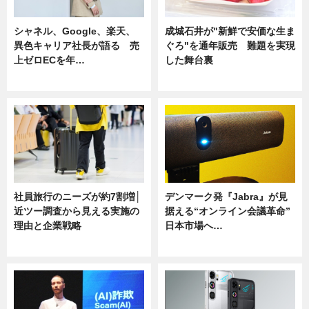
シャネル、Google、楽天、
成城石井が"新鮮で安価な生ま
異色キャリア社長が語る 売
ぐろ"を通年販売 難題を実現
上ゼロECを年…
した舞台裏
ニュース
ニュース
社員旅行のニーズが約7割増│
デンマーク発『Jabra』が見
近ツー調査から見える実施の
据える“オンライン会議革命”
理由と企業戦略
日本市場へ…
ニュース
ニュース