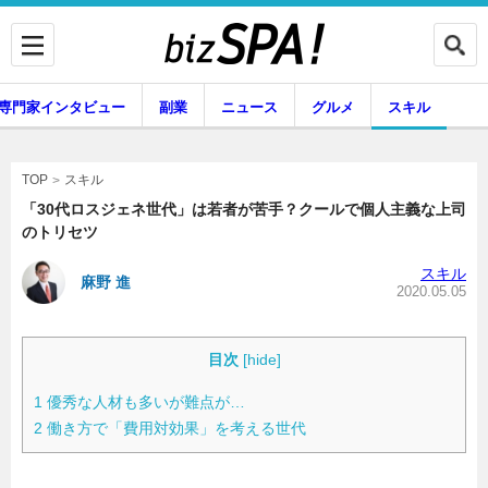
専門家インタビュー
副業
ニュース
グルメ
スキル
スキル
TOP
「30代ロスジェネ世代」は若者が苦手？クールで個人主義な上司
のトリセツ
企業インタビュー
専門家インタビュー
スキル
麻野 進
2020.05.05
副業
ニュース
目次
[
hide
]
1
優秀な人材も多いが難点が…
2
働き方で「費用対効果」を考える世代
グルメ
スキル