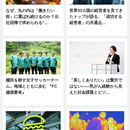
なぜ、丸の内は「働きたい
世界33カ国の経営者を見てき
街」に選ばれ続けるのか？出
たトップが語る、「成功する
社回帰で求められる“…
経営者」の共通点…
ニュース
ニュース
棚田を耕す女子サッカーチー
「美しくありたい」は贅沢で
ム。地域とともに歩む 『FC
はない――乳がん経験から見
越後妻有』
えた社会課題とビジ…
ニュース
ニュース