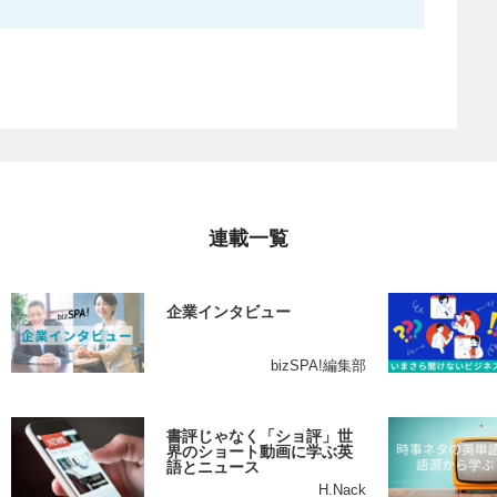
連載一覧
企業インタビュー
bizSPA!編集部
書評じゃなく「ショ評」世
界のショート動画に学ぶ英
語とニュース
H.Nack