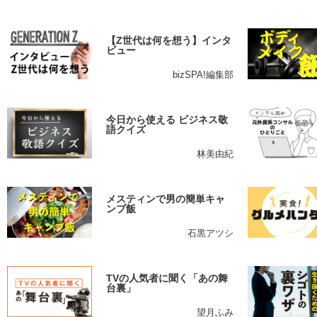
【Z世代は何を想う】インタ
ビュー
bizSPA!編集部
今日から使える ビジネス敬
語クイズ
林美由紀
メスティンで男の簡単キャ
ンプ飯
石黒アツシ
TVの人気者に聞く「あの舞
台裏」
望月ふみ