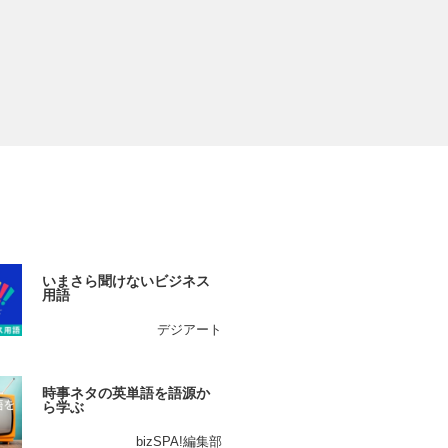
いまさら聞けないビジネス
用語
デジアート
時事ネタの英単語を語源か
ら学ぶ
bizSPA!編集部