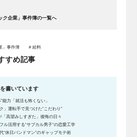
ック企業」事件簿の一覧へ
業」事件簿
# 給料
すすめ記事
事を書いています
応”能力「就活も怖くない」
ク」運転手で見つけた“こだわり”
が「高望みしすぎた」後悔の日々
フル活用する“サブカル男子”の恋愛工学
代“休日バンドマン”のギャップモテ術