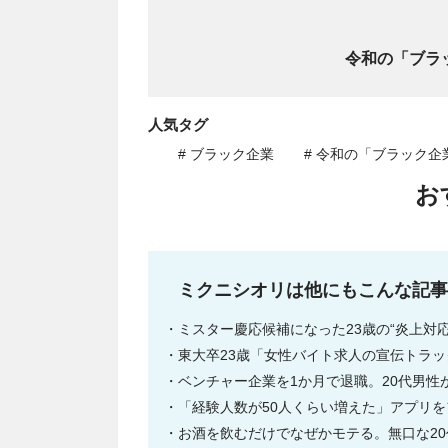
令和の「ブラ
人気タグ
# ブラック企業
# 令和の「ブラック企
お
ミクニシオリは他にもこんな記
ミスター慶応候補になった23歳の“炎上対
東大卒23歳「女性バイト求人の宣伝トラッ
ベンチャー企業を1か月で退職。20代男性
「経験人数が50人くらい増えた」アプリを
お酒を飲むだけでなぜかモテる。無口な20