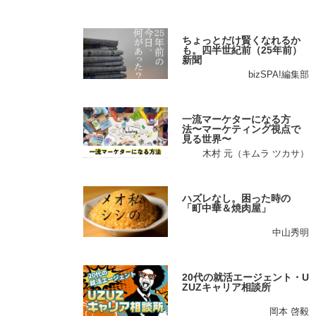
ちょっとだけ賢くなれるか
も。四半世紀前（25年前）
新聞
bizSPA!編集部
一流マーケターになる方
法〜マーケティング視点で
見る世界〜
木村 元（キムラ ツカサ）
ハズレなし。困った時の
「町中華＆焼肉屋」
中山秀明
20代の就活エージェント・U
ZUZキャリア相談所
岡本 啓毅