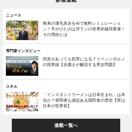
新着連載
ニュース
将来の薄毛具合をAIで無料シミュレーショ
ン！手がけたのは洋ランの世界的栽培業者！
その理由とは
専門家インタビュー
同意があっても犯罪になる？リベンジポルノ
の境界線【弁護士が解説する男女問題】
スキル
「インスタントラーメンは日本生まれ」は本
当か？発明者も諸説ある国民食の歴史【実は
日本が世界初】
連載一覧へ