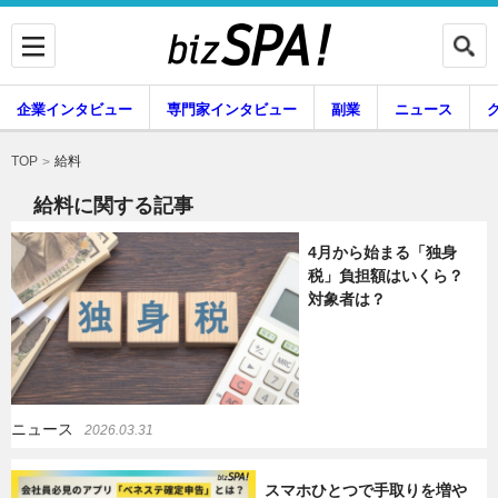
企業インタビュー
専門家インタビュー
副業
ニュース
暮らし
エンタメ
給料
TOP
給料に関する記事
4月から始まる「独身
企業インタビュー
専門家インタビュー
税」負担額はいくら？
対象者は？
副業
ニュース
ニュース
2026.03.31
グルメ
スキル
スマホひとつで手取りを増や