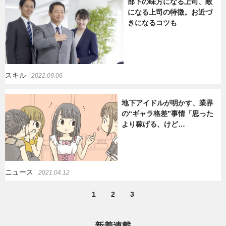
部下の味方になる上司、敵
になる上司の特徴。お近づ
きになるコツも
スキル
2022.09.06
地下アイドルが明かす、業界
の“ギャラ格差”事情「思った
より稼げる、けど…
ニュース
2021.04.12
1
2
3