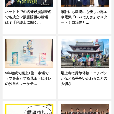
ネット上での名誉毀損は匿名
家計にも環境にも優しい再エ
でも成立!?損害賠償の相場
ネ電気「Pikaでんき」がスタ
は？【弁護士に聞く…
ート！自治体と…
専門家インタビュー
ニュース
5年連続で売上1位！市場でト
増上寺で掃除体験！ニチバン
ップを牽引する花王・ビオレ
が伝える手をいたわることの
の独自のマーケテ…
大切さ
ニュース, 暮らし
ニュース, 企業インタビュー, 暮ら
し