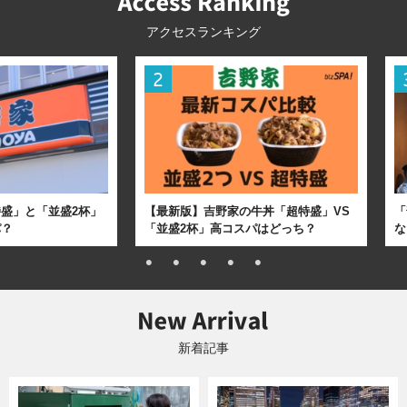
アクセスランキング
盛」と「並盛2杯」
【最新版】吉野家の牛丼「超特盛」VS
「
パ？
「並盛2杯」高コスパはどっち？
な
新着記事