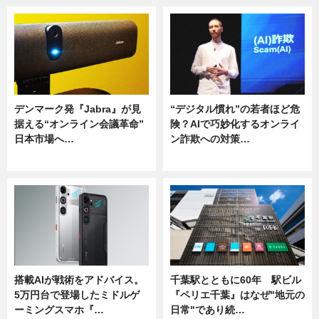
デンマーク発『Jabra』が見
“デジタル慣れ”の若者ほど危
据える“オンライン会議革命”
険？AIで巧妙化するオンライ
日本市場へ…
ン詐欺への対策…
ニュース
ニュース
搭載AIが戦術をアドバイス。
千葉駅とともに60年 駅ビル
5万円台で登場したミドルゲ
『ペリエ千葉』はなぜ"地元の
ーミングスマホ『…
日常"であり続…