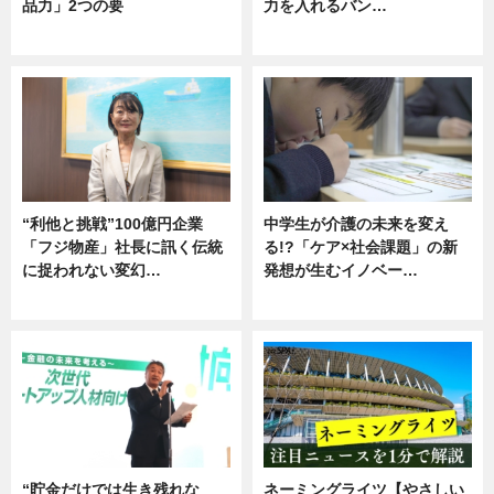
品力」2つの要
力を入れるバン…
グルメ
企業インタビュー
“利他と挑戦”100億円企業
中学生が介護の未来を変え
「フジ物産」社長に訊く伝統
る!?「ケア×社会課題」の新
に捉われない変幻…
発想が生むイノベー…
ニュース
ニュース
“貯金だけでは生き残れな
ネーミングライツ【やさしい