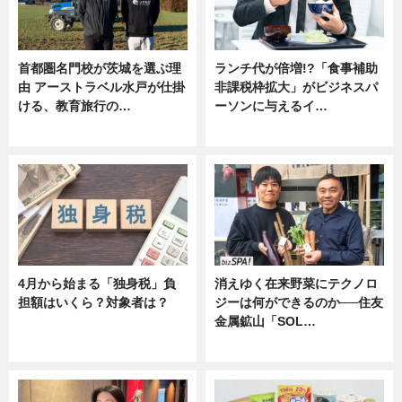
首都圏名門校が茨城を選ぶ理
ランチ代が倍増!?「食事補助
由 アーストラベル水戸が仕掛
非課税枠拡大」がビジネスパ
ける、教育旅行の…
ーソンに与えるイ…
ニュース
ニュース
4月から始まる「独身税」負
消えゆく在来野菜にテクノロ
担額はいくら？対象者は？
ジーは何ができるのか──住友
金属鉱山「SOL…
ニュース
ニュース