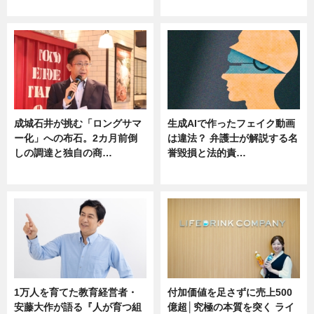
ニュース
ニュース
成城石井が挑む「ロングサマ
生成AIで作ったフェイク動画
ー化」への布石。2カ月前倒
は違法？ 弁護士が解説する名
しの調達と独自の商…
誉毀損と法的責…
ニュース
ニュース
1万人を育てた教育経営者・
付加価値を足さずに売上500
安藤大作が語る『人が育つ組
億超│究極の本質を突く ライ