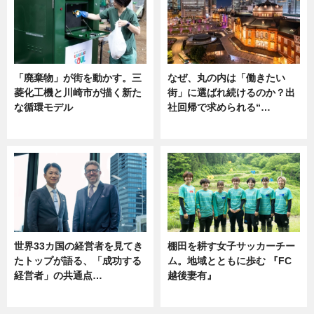
「廃棄物」が街を動かす。三
なぜ、丸の内は「働きたい
菱化工機と川崎市が描く新た
街」に選ばれ続けるのか？出
な循環モデル
社回帰で求められる“…
ニュース
ニュース
世界33カ国の経営者を見てき
棚田を耕す女子サッカーチー
たトップが語る、「成功する
ム。地域とともに歩む 『FC
経営者」の共通点…
越後妻有』
ニュース
ニュース