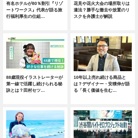
有名ホテルが80％割引『リゾ
花見や花火大会の場所取りは
ートワークス』代表が語る旅
違法？勝手な撤去や放置のリ
行福利厚生の仕組…
スクを弁護士が解説
ニュース
ニュース
88歳現役イラストレーターが
10年以上売れ続ける商品と
第一線で活躍し続けられる秘
は？デザイナー・安積伸が語
訣とは？田村セツ…
る「長く価値を生む…
専門家インタビュー
ニュース