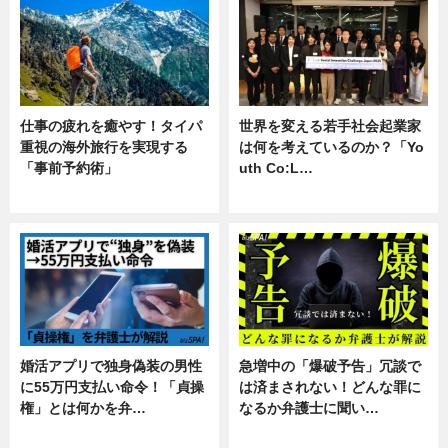
仕事の疲れを癒やす！タイパ
世界を変える若手社会起業家
重視の海外旅行を実現する
は何を考えているのか？「Yo
「事前予約術」
uth Co:L…
暮らし
スキル
婚活アプリで独身偽装の男性
急増中の「爆破予告」冗談で
に55万円支払い命令！「貞操
は済まされない！どんな罪に
権」とは何かを弁…
なるか弁護士に聞い…
専門家インタビュー
専門家インタビュー