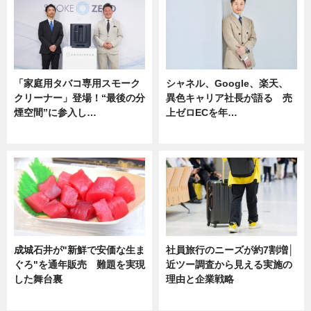
「家庭用タバコ専用スモーク
シャネル、Google、楽天、
クリーナー」登場！“最後の分
異色キャリア社長が語る 売
煙空間”に参入し…
上ゼロECを年…
ニュース
ニュース
成城石井が"新鮮で安価な生ま
社員旅行のニーズが約7割増│
ぐろ"を通年販売 難題を実現
近ツー調査から見える実施の
した舞台裏
理由と企業戦略
ニュース
ニュース