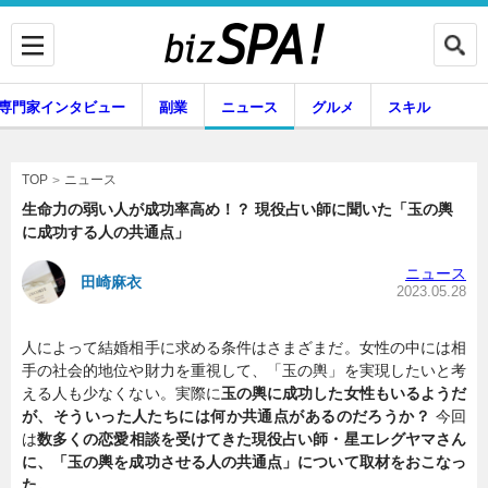
専門家インタビュー
副業
ニュース
グルメ
スキル
ニュース
TOP
生命力の弱い人が成功率高め！？ 現役占い師に聞いた「玉の輿
に成功する人の共通点」
企業インタビュー
専門家インタビュー
ニュース
田崎麻衣
2023.05.28
人によって結婚相手に求める条件はさまざまだ。女性の中には相
副業
ニュース
手の社会的地位や財力を重視して、「玉の輿」を実現したいと考
える人も少なくない。実際に
玉の輿に成功した女性もいるようだ
が、そういった人たちには何か共通点があるのだろうか？
今回
は
数多くの恋愛相談を受けてきた現役占い師・星エレグヤマさん
グルメ
スキル
に、「玉の輿を成功させる人の共通点」について取材をおこなっ
た。