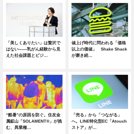
「美しくありたい」は贅沢で
値上げ時代に問われる「価格
はない――乳がん経験から見
以上の価値」 Shake Shack
えた社会課題とビジ…
が磨き続…
ニュース
ニュース
“酷暑”の原因を防ぐ。住友金
「売る」から「つながる」
属鉱山「SOLAMENT®」が挑
へ。LINE特化型EC「Atouch
む、異業種…
ストア」が…