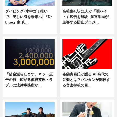
ダイビング×水中ゴミ拾い
高校生4人に1人が『闇バイ
で、美しい海を未来へ│『Dr.
ト』広告を経験│産官学民が
blue』東 真…
主導する防止プロジ…
ニュース
ニュース
「借金減らせます」ネット広
布袋寅泰氏が語る AI 時代の
告の影 広がる債務整理トラ
音楽とは？バンタンが開校す
ブルに法律事務所が…
る音楽学校の目…
ニュース
ニュース