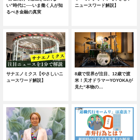
い”時代に──いま働く人が知
ニュースワード解説】
るべき金融の真実
ニュース
企業インタビュー
サナエノミクス【やさしいニ
8歳で世界が注目、12歳で渡
ュースワード解説】
米！天才ドラマーYOYOKAが
見た“本物の…
ニュース
エンタメ