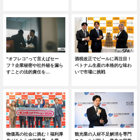
グルメ, ニュース, 企業インタビュ
ニュース
ー
“オフレコ”って言えばセー
酒税改正でビールに再注目！
フ？企業秘密や社外秘を漏ら
ベトナム生産の本格的な味わ
すことの法的責任を…
いで市場に挑戦
ニュース, 専門家インタビュー
ニュース
物価高の社会に挑む！福利厚
観光業の人材不足解消を専門