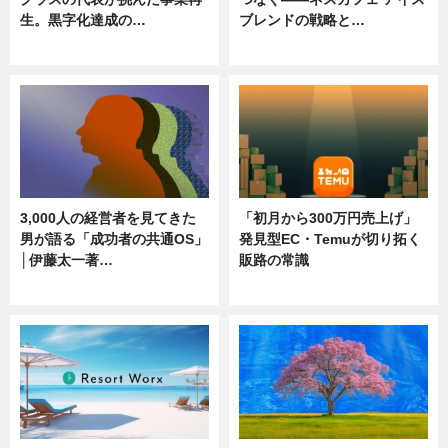
生。黒字化達成の…
ブレンドの戦略と…
ニュース
ニュース
3,000人の経営者を見てきた
「初月から300万円売上げ」
男が語る「成功者の共通OS」
発見型EC・Temuが切り拓く
│伊藤太一著…
販路の常識
ニュース
ニュース