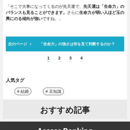
「そこで大事になってくるのが先天運で、
先天運は「生命力」の
バランスも見ることができます。
さらに
生命力が弱い人ほど玉の
輿にのる傾向が強い
ですね。」
次のページ
「生命力」の強さは何を見て判断するのか？
1
2
3
4
人気タグ
# 結婚
# 豆知識
おすすめ記事