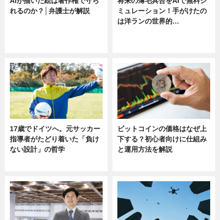
AIが描いた絵は著作権で守ら
将来の薄毛具合をAIで無料シ
れるのか？│弁護士が解説
ミュレーション！手がけたの
は洋ランの世界的…
ニュース
ニュース
sponsored by 河野メリクロン
17歳でドイツへ。元サッカー
ビットコインの価格はなぜ上
指導者がたどり着いた「負け
下する？初心者向けに仕組み
ない設計」の哲学
と運用方法を解説
ニュース
ニュース