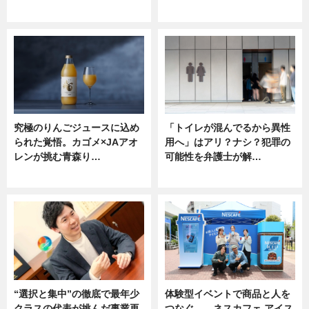
ニュース
ニュース
究極のりんごジュースに込め
「トイレが混んでるから異性
られた覚悟。カゴメ×JAアオ
用へ」はアリ？ナシ？犯罪の
レンが挑む青森り…
可能性を弁護士が解…
ニュース
ニュース, 専門家インタビュー
“選択と集中”の徹底で最年少
体験型イベントで商品と人を
クラスの代表が挑んだ事業再
つなぐ――ネスカフェ アイス