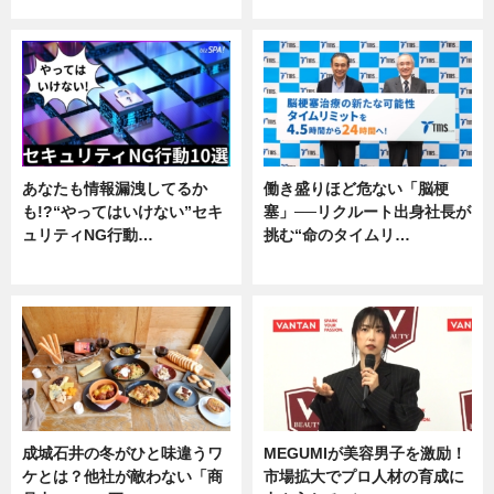
企業インタビュー
専門家インタビュー
あなたも情報漏洩してるか
働き盛りほど危ない「脳梗
も!?“やってはいけない”セキ
塞」──リクルート出身社長が
ュリティNG行動…
挑む“命のタイムリ…
専門家インタビュー
企業インタビュー
成城石井の冬がひと味違うワ
MEGUMIが美容男子を激励！
ケとは？他社が敵わない「商
市場拡大でプロ人材の育成に