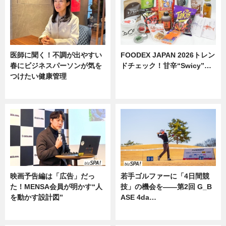
医師に聞く！不調が出やすい
FOODEX JAPAN 2026トレン
春にビジネスパーソンが気を
ドチェック！甘辛“Swicy”…
つけたい健康管理
ニュース
ニュース
映画予告編は「広告」だっ
若手ゴルファーに「4日間競
た！MENSA会員が明かす“人
技」の機会を——第2回 G_B
を動かす設計図”
ASE 4da…
ニュース
ニュース