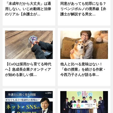
「未成年だから大丈夫」は通
同意があっても犯罪になる？
用しない。いじめ動画と法律
リベンジポルノの境界線【弁
のリアル【弁護士が…
護士が解説する男女…
ニュース, 専門家インタビュー
専門家インタビュー
【CxOは採用から育てる時代
他人と比べる意味はない！
へ】急成長企業クオンティア
「命の授業」を続ける作家・
が始める新しい採…
今西乃子さんが語る幸…
ニュース
専門家インタビュー