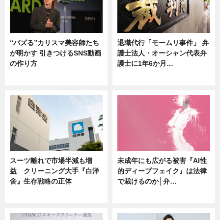
“バズる”カリスマ美容師たち
退職代行「モームリ事件」 弁
が明かす 引きつけるSNS動画
護士法人・オーシャン代表弁
の作り方
護士に1年6か月…
ニュース
ニュース
スーツ離れで市場半減も増
未成年にも広がる被害『AI性
益 クリーニング大手『白洋
的ディープフェイク』は法律
舍』生存戦略の正体
で裁けるのか│弁…
企業インタビュー
ニュース