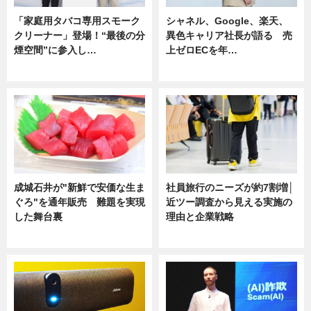
「家庭用タバコ専用スモーク
シャネル、Google、楽天、
クリーナー」登場！“最後の分
異色キャリア社長が語る 売
煙空間”に参入し…
上ゼロECを年…
ニュース
ニュース
成城石井が"新鮮で安価な生ま
社員旅行のニーズが約7割増│
ぐろ"を通年販売 難題を実現
近ツー調査から見える実施の
した舞台裏
理由と企業戦略
ニュース
ニュース