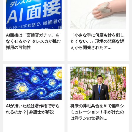
AI面接は「面接官ガチャ」を
「小さな手に何度も針を刺し
なくせるか？ タレスカが挑む
たくない…」現場の悲痛な訴
採用の可能性
えから開発されたア…
ニュース
ニュース
AIが描いた絵は著作権で守ら
将来の薄毛具合をAIで無料シ
れるのか？│弁護士が解説
ミュレーション！手がけたの
は洋ランの世界的…
ニュース
ニュース
sponsored by 河野メリクロン