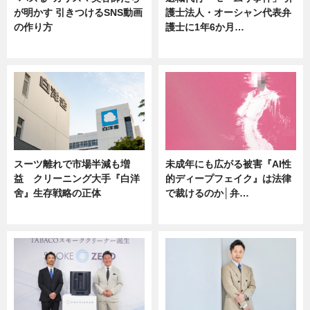
が明かす 引きつけるSNS動画
護士法人・オーシャン代表弁
の作り方
護士に1年6か月…
ニュース
ニュース
スーツ離れで市場半減も増
未成年にも広がる被害『AI性
益 クリーニング大手『白洋
的ディープフェイク』は法律
舍』生存戦略の正体
で裁けるのか│弁…
企業インタビュー
ニュース