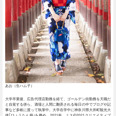
あお（生ハム子）
大学卒業後、広告代理店勤務を経て、ゴールデン街勤務を天職だ
と自覚する傍ら、酒場と人間に翻弄される毎日の中でブログや記
事など多岐に渡って執筆中。大学在学中に神奈川県大井町観光大
使｢ひょうたん娘｣を務め、2021年、ミスiD2021クリエイティブ