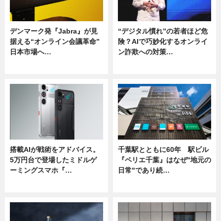
デンマーク発『Jabra』が見
“デジタル慣れ”の若者ほど危
据える“オンライン会議革命”
険？AIで巧妙化するオンライ
日本市場へ…
ン詐欺への対策…
ニュース
ニュース
搭載AIが戦術をアドバイス。
千葉駅とともに60年 駅ビル
5万円台で登場したミドルゲ
『ペリエ千葉』はなぜ"地元の
ーミングスマホ『…
日常"であり続…
ニュース
ニュース