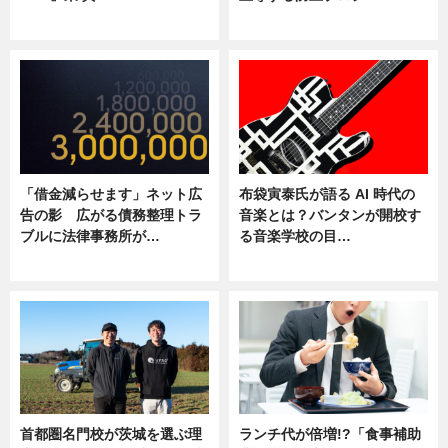
ニュース
ニュース
「借金減らせます」ネット広
布袋寅泰氏が語る AI 時代の
告の影 広がる債務整理トラ
音楽とは？バンタンが開校す
ブルに法律事務所が…
る音楽学校の目…
ニュース
ニュース
首都圏名門校が茨城を選ぶ理
ランチ代が倍増!?「食事補助