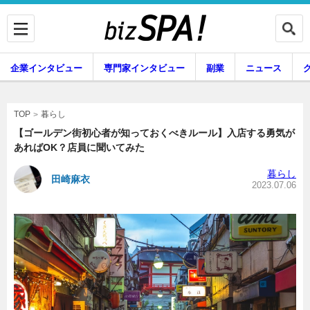
企業インタビュー
専門家インタビュー
副業
ニュース
暮らし
エンタメ
暮らし
TOP
【ゴールデン街初心者が知っておくべきルール】入店する勇気が
あればOK？店員に聞いてみた
企業インタビュー
専門家インタビュー
暮らし
田崎麻衣
2023.07.06
副業
ニュース
グルメ
スキル