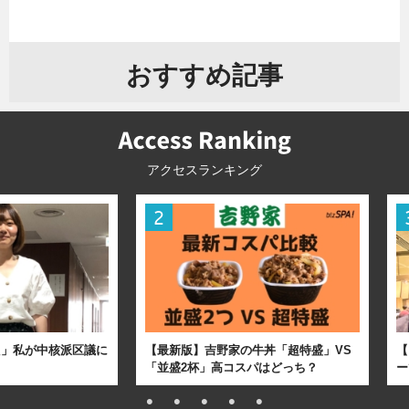
おすすめ記事
アクセスランキング
た」私が中核派区議に
【最新版】吉野家の牛丼「超特盛」VS
【
「並盛2杯」高コスパはどっち？
ー