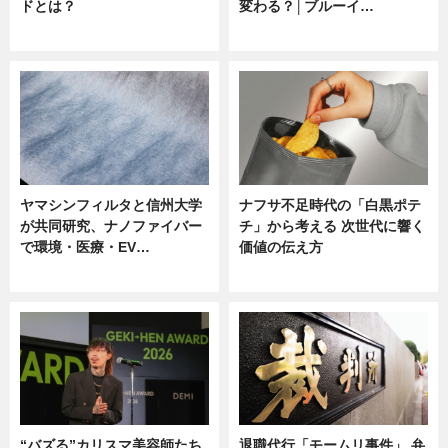
ドとは？
変わる？│ブルーイ…
ニュース
ニュース
ヤマシンフィルタと信州大学
ナフサ不足時代の「白黒ポテ
が共同研究、ナノファイバー
チ」から考える 次世代に響く
で環境・医療・EV…
価値の伝え方
ニュース
ニュース
“バズる”カリスマ美容師たち
退職代行「モームリ事件」 弁