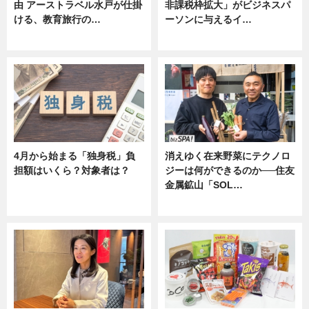
由 アーストラベル水戸が仕掛
非課税枠拡大」がビジネスパ
ける、教育旅行の…
ーソンに与えるイ…
ニュース
ニュース
4月から始まる「独身税」負
消えゆく在来野菜にテクノロ
担額はいくら？対象者は？
ジーは何ができるのか──住友
金属鉱山「SOL…
ニュース
ニュース