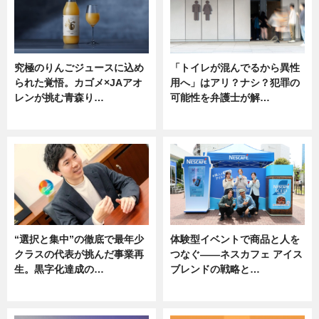
究極のりんごジュースに込め
「トイレが混んでるから異性
られた覚悟。カゴメ×JAアオ
用へ」はアリ？ナシ？犯罪の
レンが挑む青森り…
可能性を弁護士が解…
ニュース
ニュース, 専門家インタビュー
“選択と集中”の徹底で最年少
体験型イベントで商品と人を
クラスの代表が挑んだ事業再
つなぐ――ネスカフェ アイス
生。黒字化達成の…
ブレンドの戦略と…
ニュース
ニュース