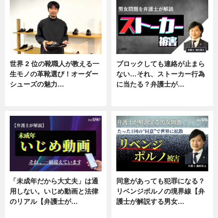
世界 2 位の靴職人が教える一
ブロックしても連絡が止まら
生モノの革靴選び！オーダー
ない…それ、ストーカー行為
シューズの魅力…
に当たる？弁護士が…
ニュース, 専門家インタビュー
ニュース, 専門家インタビュー
「未成年だから大丈夫」は通
同意があっても犯罪になる？
用しない。いじめ動画と法律
リベンジポルノの境界線【弁
のリアル【弁護士が…
護士が解説する男女…
ニュース, 専門家インタビュー
専門家インタビュー