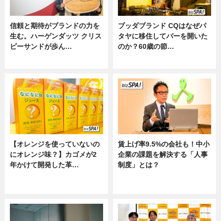
信頼と期待がブランドの力を
ブッダブランド CQはなぜパ
生む。ハーゲンダッツ クリス
タヤに移住してバーを開いた
ピーサンドが歩ん…
のか？60歳の節…
ニュース
ニュース
【オレンジを使っていないの
賃上げ率9.5%の会社も！中小
にオレンジ味？】カゴメが2
企業の課題を解決する「人事
年かけて開発した革…
制度」とは？
グルメ, ニュース, 企業インタビュ
ニュース
ー