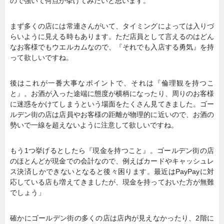
ので強いて何点か挙げてみたいと思います。
まず多くの店には常連さんがいて、タイミングによっては入りづ
らいように見える時もあります。ただ店員として言えるのはどん
なお客様でもウエルカムなので、『それでも入店する勇気』を持
って欲しいですね。
後はこれが一番大事なポイントで、それは『倫理観を持つこ
と』。お酒が入った途端に態度が横柄になったり、周りのお客様
に迷惑をかけてしまうという場面をたくさん見てきました。ゴー
ルデン街の店は店員やお客様の距離が物理的に近いので、お酒の
勢いで一線を超えないように注意して欲しいですね。
もう1つ挙げるとしたら『現金を持つこと』。ゴールデン街の店
のほとんどが現金での会計なので、例えばカードやキャッシュレ
ス決済しかできないとなると後々困ります。最近はPayPayに対
応している店も増えてきましたが、現金を持っておいた方が無難
でしょう」
確かにゴールデン街の多くの店は店内が見えなかったり、2階に