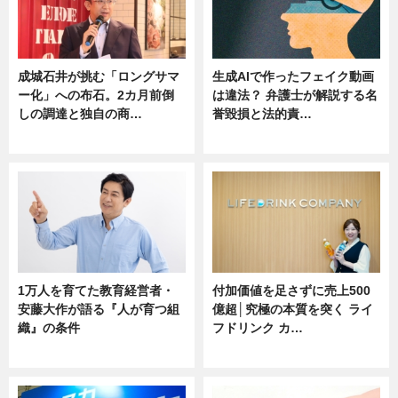
成城石井が挑む「ロングサマ
生成AIで作ったフェイク動画
ー化」への布石。2カ月前倒
は違法？ 弁護士が解説する名
しの調達と独自の商…
誉毀損と法的責…
ニュース
ニュース
1万人を育てた教育経営者・
付加価値を足さずに売上500
安藤大作が語る『人が育つ組
億超│究極の本質を突く ライ
織』の条件
フドリンク カ…
ニュース
ニュース