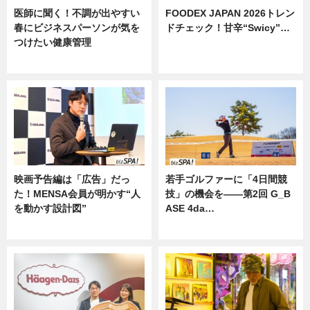
医師に聞く！不調が出やすい
FOODEX JAPAN 2026トレン
春にビジネスパーソンが気を
ドチェック！甘辛“Swicy”…
つけたい健康管理
ニュース
ニュース
映画予告編は「広告」だっ
若手ゴルファーに「4日間競
た！MENSA会員が明かす“人
技」の機会を——第2回 G_B
を動かす設計図”
ASE 4da…
ニュース
ニュース