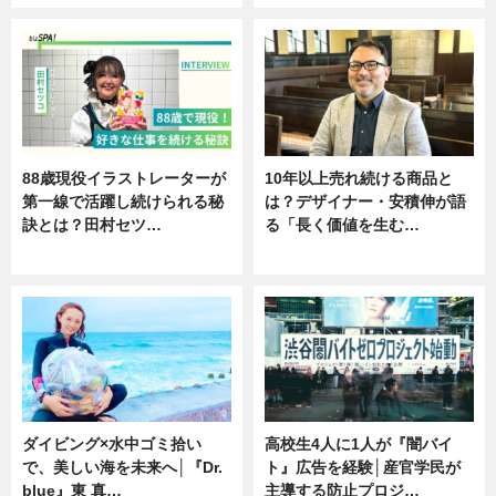
88歳現役イラストレーターが
10年以上売れ続ける商品と
第一線で活躍し続けられる秘
は？デザイナー・安積伸が語
訣とは？田村セツ…
る「長く価値を生む…
専門家インタビュー
ニュース
ダイビング×水中ゴミ拾い
高校生4人に1人が『闇バイ
で、美しい海を未来へ│『Dr.
ト』広告を経験│産官学民が
blue』東 真…
主導する防止プロジ…