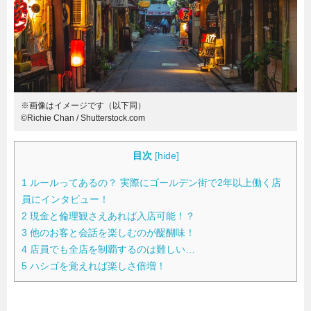
暮らし
エンタメ
連載一覧
※画像はイメージです（以下同）
©︎Richie Chan / Shutterstock.com
目次
[
hide
]
1
ルールってあるの？ 実際にゴールデン街で2年以上働く店
員にインタビュー！
2
現金と倫理観さえあれば入店可能！？
3
他のお客と会話を楽しむのが醍醐味！
4
店員でも全店を制覇するのは難しい…
5
ハシゴを覚えれば楽しさ倍増！