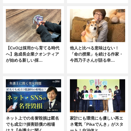
【CxOは採用から育てる時代
他人と比べる意味はない！
へ】急成長企業クオンティア
「命の授業」を続ける作家・
が始める新しい採…
今西乃子さんが語る幸…
ニュース
専門家インタビュー
ネット上での名誉毀損は匿名
家計にも環境にも優しい再エ
でも成立!?損害賠償の相場
ネ電気「Pikaでんき」がスタ
は？【弁護士に聞く…
ート！自治体と…