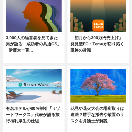
3,000人の経営者を見てきた
「初月から300万円売上げ」
男が語る「成功者の共通OS」
発見型EC・Temuが切り拓く
│伊藤太一著…
販路の常識
ニュース
ニュース
有名ホテルが80％割引『リゾ
花見や花火大会の場所取りは
ートワークス』代表が語る旅
違法？勝手な撤去や放置のリ
行福利厚生の仕組…
スクを弁護士が解説
ニュース
ニュース