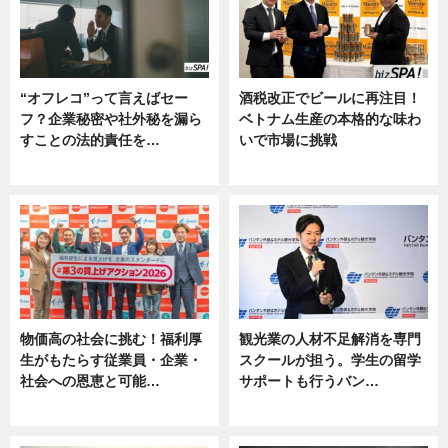
“オフレコ”って言えばセー
酒税改正でビールに再注目！
フ？企業秘密や社外秘を漏ら
ベトナム生産の本格的な味わ
すことの法的責任を…
いで市場に挑戦
ニュース, 専門家インタビュー
ニュース
物価高の社会に挑む！福利厚
観光業の人材不足解消を専門
生がもたらす従業員・企業・
スクールが担う。学生の留学
社会への恩恵と可能…
サポートも行うバン…
ニュース
ニュース, 企業インタビュー