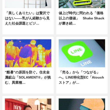
「美しくありたい」は贅沢で
値上げ時代に問われる「価格
はない――乳がん経験から見
以上の価値」 Shake Shack
えた社会課題とビジ…
が磨き続…
ニュース
ニュース
“酷暑”の原因を防ぐ。住友金
「売る」から「つながる」
属鉱山「SOLAMENT®」が挑
へ。LINE特化型EC「Atouch
む、異業種…
ストア」が…
ニュース
ニュース