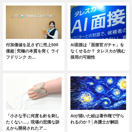
付加価値を足さずに売上500
AI面接は「面接官ガチャ」を
億超│究極の本質を突く ライ
なくせるか？ タレスカが挑む
フドリンク カ…
採用の可能性
ニュース
ニュース
「小さな手に何度も針を刺し
AIが描いた絵は著作権で守ら
たくない…」現場の悲痛な訴
れるのか？│弁護士が解説
えから開発されたア…
ニュース