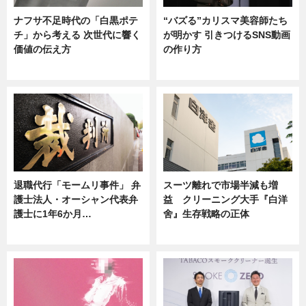
ナフサ不足時代の「白黒ポテ
“バズる”カリスマ美容師たち
チ」から考える 次世代に響く
が明かす 引きつけるSNS動画
価値の伝え方
の作り方
ニュース
ニュース
退職代行「モームリ事件」 弁
スーツ離れで市場半減も増
護士法人・オーシャン代表弁
益 クリーニング大手『白洋
護士に1年6か月…
舍』生存戦略の正体
ニュース
企業インタビュー