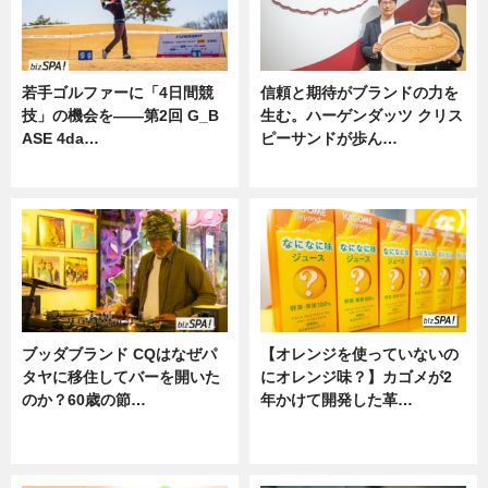
若手ゴルファーに「4日間競
信頼と期待がブランドの力を
技」の機会を——第2回 G_B
生む。ハーゲンダッツ クリス
ASE 4da…
ピーサンドが歩ん…
ニュース
ニュース
ブッダブランド CQはなぜパ
【オレンジを使っていないの
タヤに移住してバーを開いた
にオレンジ味？】カゴメが2
のか？60歳の節…
年かけて開発した革…
ニュース
グルメ, ニュース, 企業インタビュ
ー