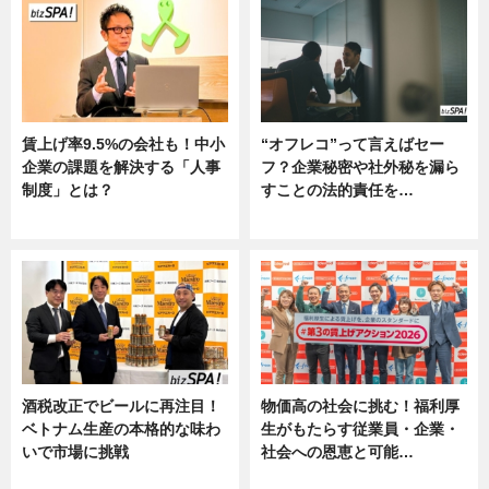
賃上げ率9.5%の会社も！中小
“オフレコ”って言えばセー
企業の課題を解決する「人事
フ？企業秘密や社外秘を漏ら
制度」とは？
すことの法的責任を…
ニュース
ニュース, 専門家インタビュー
酒税改正でビールに再注目！
物価高の社会に挑む！福利厚
ベトナム生産の本格的な味わ
生がもたらす従業員・企業・
いで市場に挑戦
社会への恩恵と可能…
ニュース
ニュース