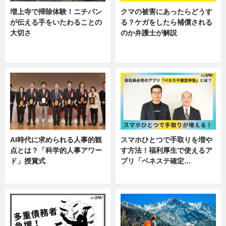
増上寺で掃除体験！ニチバン
クマの被害にあったらどうす
が伝える手をいたわることの
る？ケガをしたら補償される
大切さ
のか弁護士が解説
ニュース, 企業インタビュー, 暮ら
専門家インタビュー
し
AI時代に求められる人事的観
スマホひとつで手取りを増や
点とは？「科学的人事アワー
す方法！福利厚生で使えるア
ド」授賞式
プリ「ベネステ確定…
ニュース
企業インタビュー