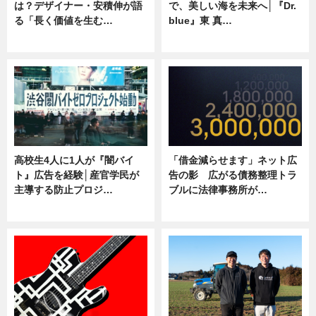
は？デザイナー・安積伸が語
で、美しい海を未来へ│『Dr.
る「長く価値を生む…
blue』東 真…
ニュース
ニュース
高校生4人に1人が『闇バイ
「借金減らせます」ネット広
ト』広告を経験│産官学民が
告の影 広がる債務整理トラ
主導する防止プロジ…
ブルに法律事務所が…
ニュース
ニュース