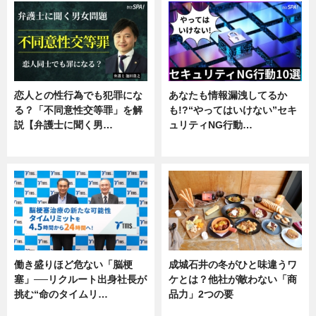
恋人との性行為でも犯罪にな
あなたも情報漏洩してるか
る？「不同意性交等罪」を解
も!?“やってはいけない”セキ
説【弁護士に聞く男…
ュリティNG行動…
専門家インタビュー
専門家インタビュー
働き盛りほど危ない「脳梗
成城石井の冬がひと味違うワ
塞」──リクルート出身社長が
ケとは？他社が敵わない「商
挑む“命のタイムリ…
品力」2つの要
企業インタビュー
グルメ