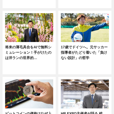
ニュース
将来の薄毛具合をAIで無料シ
17歳でドイツへ。元サッカー
ミュレーション！手がけたの
指導者がたどり着いた「負け
は洋ランの世界的…
ない設計」の哲学
ニュース
ニュース
sponsored by 河野メリクロン
ビットコインの価格はなぜ上
HR EXPO主催者が語る 総