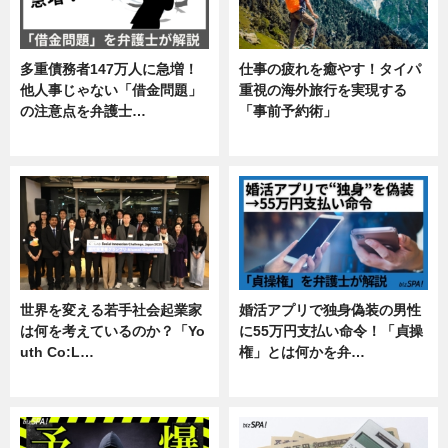
多重債務者147万人に急増！
仕事の疲れを癒やす！タイパ
他人事じゃない「借金問題」
重視の海外旅行を実現する
の注意点を弁護士…
「事前予約術」
専門家インタビュー
暮らし
世界を変える若手社会起業家
婚活アプリで独身偽装の男性
は何を考えているのか？「Yo
に55万円支払い命令！「貞操
uth Co:L…
権」とは何かを弁…
スキル
専門家インタビュー