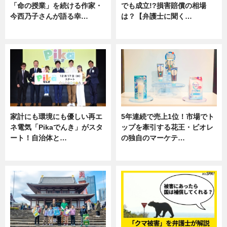
「命の授業」を続ける作家・
でも成立!?損害賠償の相場
今西乃子さんが語る幸…
は？【弁護士に聞く…
専門家インタビュー
専門家インタビュー
家計にも環境にも優しい再エ
5年連続で売上1位！市場でト
ネ電気「Pikaでんき」がスタ
ップを牽引する花王・ビオレ
ート！自治体と…
の独自のマーケテ…
ニュース
ニュース, 暮らし