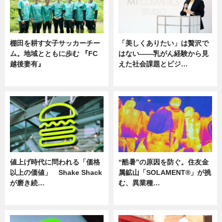
棚田を耕す女子サッカーチー
「美しくありたい」は贅沢で
ム。地域とともに歩む 『FC
はない――乳がん経験から見
越後妻有』
えた社会課題とビジ…
ニュース
ニュース
値上げ時代に問われる「価格
“酷暑”の原因を防ぐ。住友金
以上の価値」 Shake Shack
属鉱山「SOLAMENT®」が挑
が磨き続…
む、異業種…
ニュース
ニュース