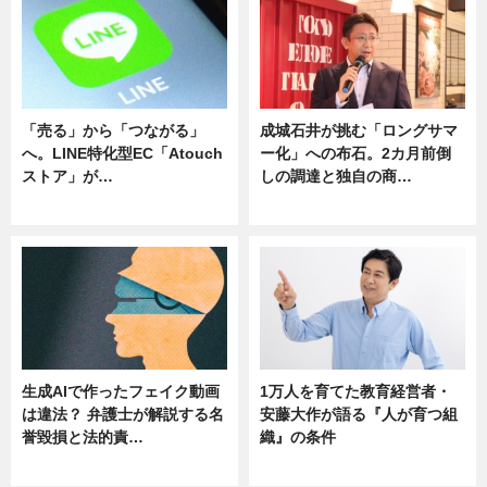
「売る」から「つながる」
成城石井が挑む「ロングサマ
へ。LINE特化型EC「Atouch
ー化」への布石。2カ月前倒
ストア」が…
しの調達と独自の商…
ニュース
ニュース
生成AIで作ったフェイク動画
1万人を育てた教育経営者・
は違法？ 弁護士が解説する名
安藤大作が語る『人が育つ組
誉毀損と法的責…
織』の条件
ニュース
ニュース