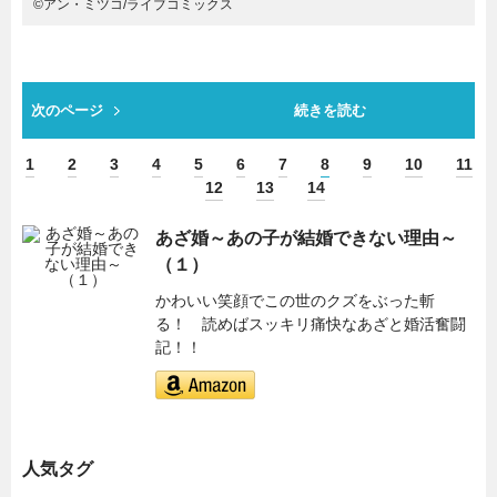
©アン・ミツコ/ライブコミックス
次のページ
続きを読む
1
2
3
4
5
6
7
8
9
10
11
12
13
14
あざ婚～あの子が結婚できない理由～
（１）
かわいい笑顔でこの世のクズをぶった斬
る！ 読めばスッキリ痛快なあざと婚活奮闘
記！！
人気タグ