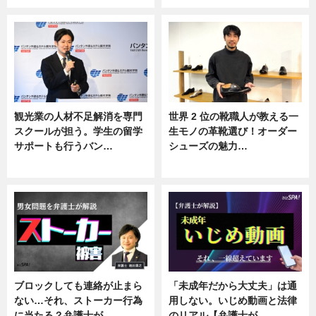
観光業の人材不足解消を専門
世界 2 位の靴職人が教える一
スクールが担う。学生の留学
生モノの革靴選び！オーダー
サポートも行うバン…
シューズの魅力…
ニュース, 企業インタビュー
ニュース, 専門家インタビュー
ブロックしても連絡が止まら
「未成年だから大丈夫」は通
ない…それ、ストーカー行為
用しない。いじめ動画と法律
に当たる？弁護士が…
のリアル【弁護士が…