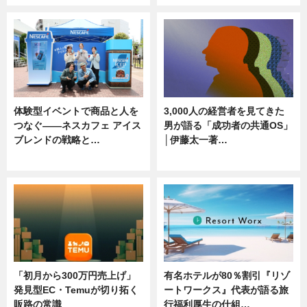
体験型イベントで商品と人を
3,000人の経営者を見てきた
つなぐ――ネスカフェ アイス
男が語る「成功者の共通OS」
ブレンドの戦略と…
│伊藤太一著…
ニュース
ニュース
「初月から300万円売上げ」
有名ホテルが80％割引『リゾ
発見型EC・Temuが切り拓く
ートワークス』代表が語る旅
販路の常識
行福利厚生の仕組…