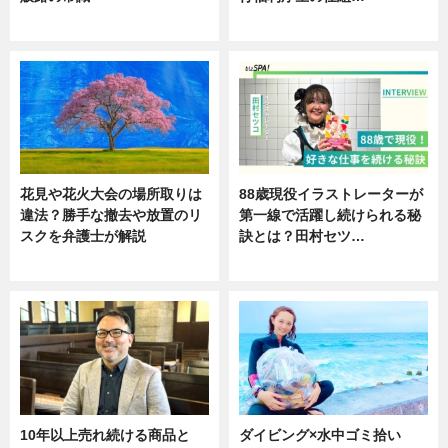
ニュース
ニュース
花見や花火大会の場所取りは
88歳現役イラストレーターが
違法？勝手な撤去や放置のリ
第一線で活躍し続けられる秘
スクを弁護士が解説
訣とは？田村セツ…
ニュース
専門家インタビュー
10年以上売れ続ける商品と
ダイビング×水中ゴミ拾い