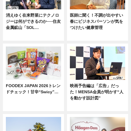
消えゆく在来野菜にテクノロ
医師に聞く！不調が出やすい
ジーは何ができるのか──住友
春にビジネスパーソンが気を
金属鉱山「SOL…
つけたい健康管理
ニュース
ニュース
FOODEX JAPAN 2026トレン
映画予告編は「広告」だっ
ドチェック！甘辛“Swicy”…
た！MENSA会員が明かす“人
を動かす設計図”
ニュース
ニュース