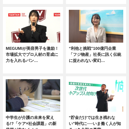
MEGUMIが美容男子を激励！
“利他と挑戦”100億円企業
市場拡大でプロ人材の育成に
「フジ物産」社長に訊く伝統
力を入れるバン…
に捉われない変幻…
企業インタビュー
ニュース
中学生が介護の未来を変え
“貯金だけでは生き残れな
る!?「ケア×社会課題」の新
い”時代に──いま働く人が知