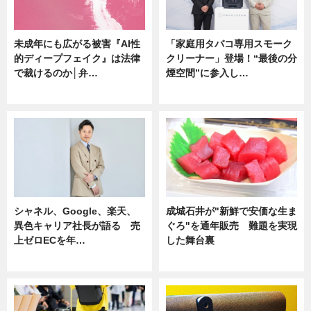
未成年にも広がる被害『AI性
「家庭用タバコ専用スモーク
的ディープフェイク』は法律
クリーナー」登場！“最後の分
で裁けるのか│弁…
煙空間”に参入し…
ニュース
ニュース
シャネル、Google、楽天、
成城石井が"新鮮で安価な生ま
異色キャリア社長が語る 売
ぐろ"を通年販売 難題を実現
上ゼロECを年…
した舞台裏
ニュース
ニュース