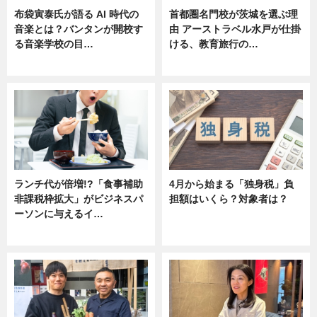
布袋寅泰氏が語る AI 時代の
首都圏名門校が茨城を選ぶ理
音楽とは？バンタンが開校す
由 アーストラベル水戸が仕掛
る音楽学校の目…
ける、教育旅行の…
ニュース
ニュース
ランチ代が倍増!?「食事補助
4月から始まる「独身税」負
非課税枠拡大」がビジネスパ
担額はいくら？対象者は？
ーソンに与えるイ…
ニュース
ニュース