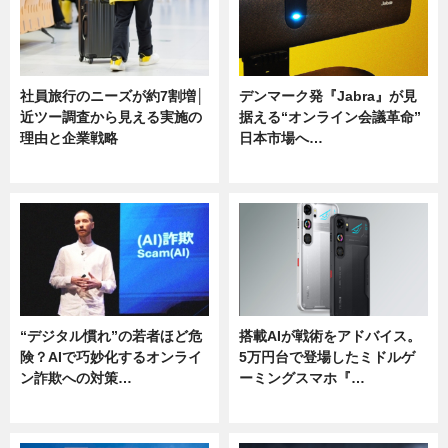
社員旅行のニーズが約7割増│
デンマーク発『Jabra』が見
近ツー調査から見える実施の
据える“オンライン会議革命”
理由と企業戦略
日本市場へ…
ニュース
ニュース
“デジタル慣れ”の若者ほど危
搭載AIが戦術をアドバイス。
険？AIで巧妙化するオンライ
5万円台で登場したミドルゲ
ン詐欺への対策…
ーミングスマホ『…
ニュース
ニュース