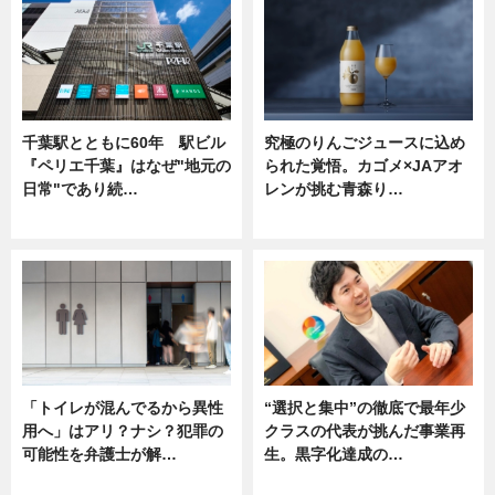
千葉駅とともに60年 駅ビル
究極のりんごジュースに込め
『ペリエ千葉』はなぜ"地元の
られた覚悟。カゴメ×JAアオ
日常"であり続…
レンが挑む青森り…
ニュース
ニュース
「トイレが混んでるから異性
“選択と集中”の徹底で最年少
用へ」はアリ？ナシ？犯罪の
クラスの代表が挑んだ事業再
可能性を弁護士が解…
生。黒字化達成の…
ニュース, 専門家インタビュー
ニュース