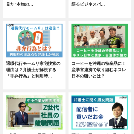
見た“本物の…
語るビジネスパ…
エンタメ
ニュース
退職代行モームリ家宅捜索の
コーヒーを沖縄の特産品に！
理由は？弁護士が解説する
産学官連携で取り組むネスレ
「非弁行為」と利用時…
日本の狙いとは？
専門家インタビュー
企業インタビュー