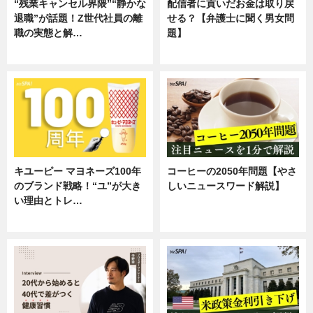
“残業キャンセル界隈”“静かな
配信者に貢いだお金は取り戻
退職”が話題！Z世代社員の離
せる？【弁護士に聞く男女問
職の実態と解…
題】
企業インタビュー
専門家インタビュー
キユーピー マヨネーズ100年
コーヒーの2050年問題【やさ
のブランド戦略！“ユ”が大き
しいニュースワード解説】
い理由とトレ…
ニュース
企業インタビュー