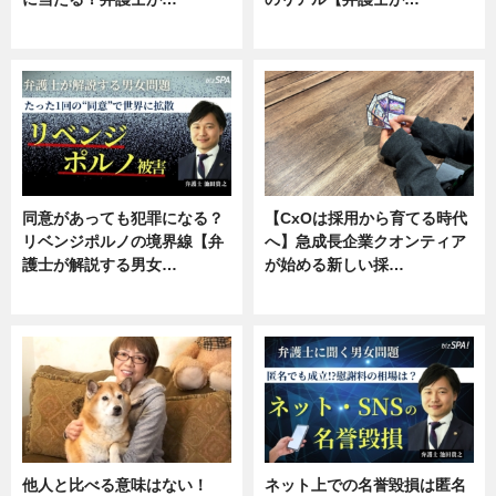
ニュース, 専門家インタビュー
ニュース, 専門家インタビュー
同意があっても犯罪になる？
【CxOは採用から育てる時代
リベンジポルノの境界線【弁
へ】急成長企業クオンティア
護士が解説する男女…
が始める新しい採…
専門家インタビュー
ニュース
他人と比べる意味はない！
ネット上での名誉毀損は匿名