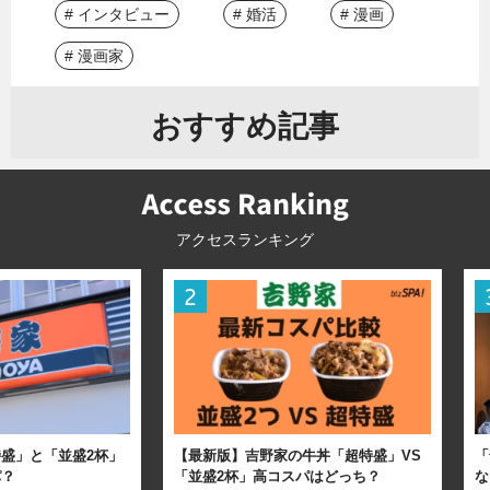
# インタビュー
# 婚活
# 漫画
# 漫画家
おすすめ記事
アクセスランキング
盛」と「並盛2杯」
【最新版】吉野家の牛丼「超特盛」VS
「
パ？
「並盛2杯」高コスパはどっち？
な