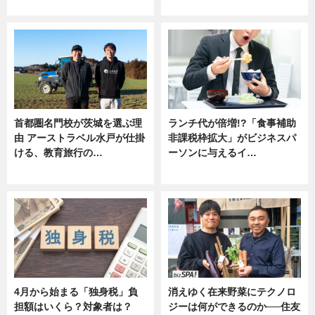
ニュース
ニュース
首都圏名門校が茨城を選ぶ理
ランチ代が倍増!?「食事補助
由 アーストラベル水戸が仕掛
非課税枠拡大」がビジネスパ
ける、教育旅行の…
ーソンに与えるイ…
ニュース
ニュース
4月から始まる「独身税」負
消えゆく在来野菜にテクノロ
担額はいくら？対象者は？
ジーは何ができるのか──住友