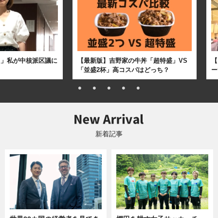
た」私が中核派区議に
【最新版】吉野家の牛丼「超特盛」VS
【
「並盛2杯」高コスパはどっち？
ー
新着記事