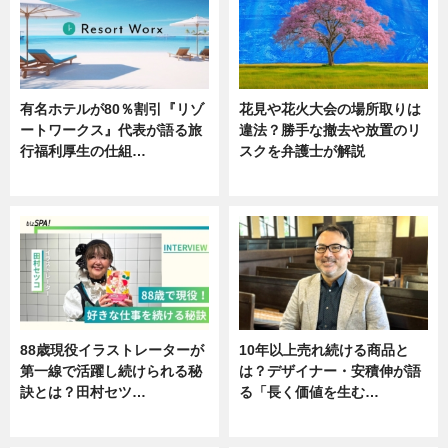
有名ホテルが80％割引『リゾ
花見や花火大会の場所取りは
ートワークス』代表が語る旅
違法？勝手な撤去や放置のリ
行福利厚生の仕組…
スクを弁護士が解説
ニュース
ニュース
88歳現役イラストレーターが
10年以上売れ続ける商品と
第一線で活躍し続けられる秘
は？デザイナー・安積伸が語
訣とは？田村セツ…
る「長く価値を生む…
専門家インタビュー
ニュース