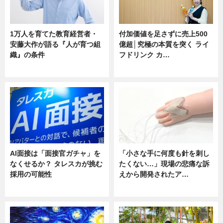
1万人を育てた教育経営者・
付加価値を足さずに売上500
安藤大作が語る『人が育つ組
億超│究極の本質を突く ライ
織』の条件
フドリンク カ…
ニュース
ニュース
AI面接は「面接官ガチャ」を
「小さな手に何度も針を刺し
なくせるか？ タレスカが挑む
たくない…」現場の悲痛な訴
採用の可能性
えから開発されたア…
ニュース
ニュース