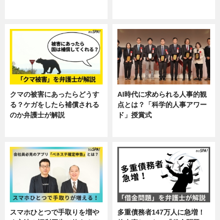
ニュース, 暮らし
ニュース, 企業インタビュー, 暮ら
し
クマの被害にあったらどうす
AI時代に求められる人事的観
る？ケガをしたら補償される
点とは？「科学的人事アワー
のか弁護士が解説
ド」授賞式
専門家インタビュー
ニュース
スマホひとつで手取りを増や
多重債務者147万人に急増！