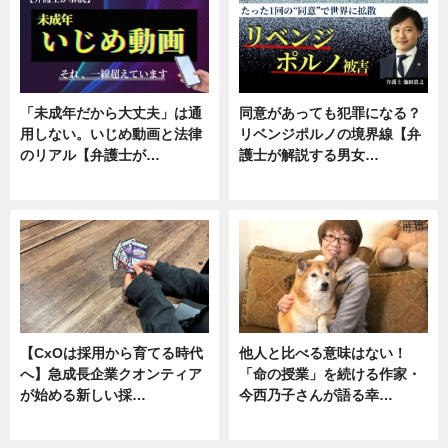
「未成年だから大丈夫」は通
同意があっても犯罪になる？
用しない。いじめ動画と法律
リベンジポルノの境界線【弁
のリアル【弁護士が…
護士が解説する男女…
ニュース, 専門家インタビュー
専門家インタビュー
【CxOは採用から育てる時代
他人と比べる意味はない！
へ】急成長企業クオンティア
「命の授業」を続ける作家・
が始める新しい採…
今西乃子さんが語る幸…
ニュース
専門家インタビュー