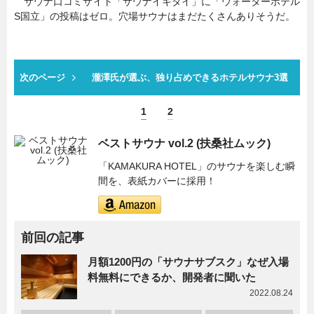
サウナ口コミサイト「サウナイキタイ」に「ウォーターホテル
S国立」の投稿はゼロ。穴場サウナはまだたくさんありそうだ。
次のページ
瀧澤氏が選ぶ、独り占めできるホテルサウナ3選
1
2
ベストサウナ vol.2 (扶桑社ムック)
「KAMAKURA HOTEL」のサウナを楽しむ瞬
間を、表紙カバーに採用！
前回の記事
月額1200円の「サウナサブスク」なぜ入場
料無料にできるか、開発者に聞いた
2022.08.24