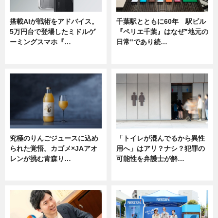
搭載AIが戦術をアドバイス。
千葉駅とともに60年 駅ビル
5万円台で登場したミドルゲ
『ペリエ千葉』はなぜ"地元の
ーミングスマホ『…
日常"であり続…
ニュース
ニュース
究極のりんごジュースに込め
「トイレが混んでるから異性
られた覚悟。カゴメ×JAアオ
用へ」はアリ？ナシ？犯罪の
レンが挑む青森り…
可能性を弁護士が解…
ニュース
ニュース, 専門家インタビュー