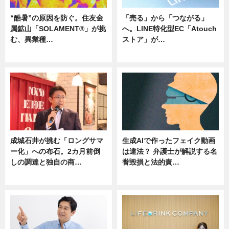
“酷暑”の原因を防ぐ。住友金
「売る」から「つながる」
属鉱山「SOLAMENT®」が挑
へ。LINE特化型EC「Atouch
む、異業種…
ストア」が…
ニュース
ニュース
成城石井が挑む「ロングサマ
生成AIで作ったフェイク動画
ー化」への布石。2カ月前倒
は違法？ 弁護士が解説する名
しの調達と独自の商…
誉毀損と法的責…
ニュース
ニュース