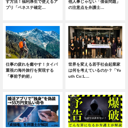
す方法！福利厚生で使えるア
他人事じゃない「借金問題」
プリ「ベネステ確定…
の注意点を弁護士…
企業インタビュー
専門家インタビュー
仕事の疲れを癒やす！タイパ
世界を変える若手社会起業家
重視の海外旅行を実現する
は何を考えているのか？「Yo
「事前予約術」
uth Co:L…
暮らし
スキル