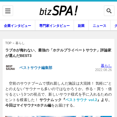
企業インタビュー
専門家インタビュー
副業
ニュース
暮らし
エンタメ
暮らし
TOP
ラブホが侮れない、最強の「ホテルプライベートサウナ」評論家
が選んだBEST3
企業インタビュー
専門家インタビュー
暮らし
ベストサウナ編集部
2022.08.26
空前のサウナブームで慣れ親しんだ施設は大混雑！ 気軽に“と
副業
ニュース
とのえない”サウナーも多いのではなかろうか。作る・買う・借
りるという3つの視点で、新しいサウナ様式を手に入れるための
ヒントを模索した！
サウナムック『
ベストサウナ vol.2
』より、
今回はマイサウナ×ホテル編
をお届けする。
グルメ
スキル