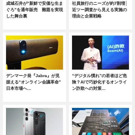
成城石井が"新鮮で安価な生ま
社員旅行のニーズが約7割増│
ぐろ"を通年販売 難題を実現
近ツー調査から見える実施の
した舞台裏
理由と企業戦略
ニュース
ニュース
デンマーク発『Jabra』が見
“デジタル慣れ”の若者ほど危
据える“オンライン会議革命”
険？AIで巧妙化するオンライ
日本市場へ…
ン詐欺への対策…
ニュース
ニュース