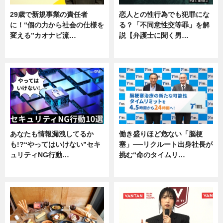
29歳で新規事業の責任者
恋人との性行為でも犯罪にな
に！“個の力から社会の仕様を
る？「不同意性交等罪」を解
変える”カオナビ流…
説【弁護士に聞く男…
企業インタビュー
専門家インタビュー
あなたも情報漏洩してるか
働き盛りほど危ない「脳梗
も!?“やってはいけない”セキ
塞」──リクルート出身社長が
ュリティNG行動…
挑む“命のタイムリ…
専門家インタビュー
企業インタビュー