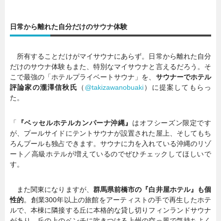
日常から離れた自分だけのサウナ体験
所有することだけがマイサウナにあらず。日常から離れた自分
だけのサウナ体験もまた、特別なマイサウナと言えるだろう。そ
こで最強の「ホテルプライベートサウナ」を、
サウナーでホテル
評論家の瀧澤信秋氏
（
@takizawanobuaki
）に提案してもらっ
た。
「
『ベッセルホテルカンパーナ沖縄』
はオフシーズン限定です
が、プールサイドにテントサウナが設置された屋上、そしてもち
ろんプールも独占できます。サウナに力を入れている沖縄のリゾ
ート／高級ホテルが増えているのでぜひチェックしてほしいで
す。
また関東になりますが、
群馬県前橋市の『白井屋ホテル』も個
性的
。創業300年以上の旅館をアーティストの手で再生したホテ
ルで、本棟に隣接する丘に本格的な貸し切りフィンランドサウナ
があり、丘の上のベンチに吹きつける上州の空っ風で気持ちよく