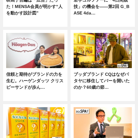
映画予告編は「広告」だっ
若手ゴルファーに「4日間競
た！MENSA会員が明かす“人
技」の機会を——第2回 G_B
を動かす設計図”
ASE 4da…
ニュース
ニュース
信頼と期待がブランドの力を
ブッダブランド CQはなぜパ
生む。ハーゲンダッツ クリス
タヤに移住してバーを開いた
ピーサンドが歩ん…
のか？60歳の節…
ニュース
ニュース