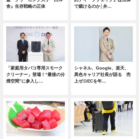
舍』生存戦略の正体
で裁けるのか│弁…
企業インタビュー
ニュース
「家庭用タバコ専用スモーク
シャネル、Google、楽天、
クリーナー」登場！“最後の分
異色キャリア社長が語る 売
煙空間”に参入し…
上ゼロECを年…
ニュース
ニュース