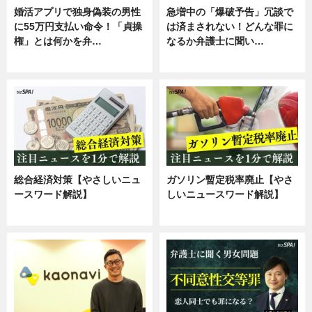
婚活アプリで独身偽装の男性
急増中の「爆破予告」冗談で
に55万円支払い命令！「貞操
は済まされない！どんな罪に
権」とは何かを弁…
なるか弁護士に聞い…
専門家インタビュー
専門家インタビュー
総合経済対策【やさしいニュ
ガソリン暫定税率廃止【やさ
ースワード解説】
しいニュースワード解説】
ニュース
ニュース