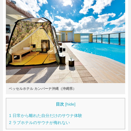
暮らし
エンタメ
連載一覧
ベッセルホテル カンパーナ沖縄（沖縄県）
目次
[
hide
]
1
日常から離れた自分だけのサウナ体験
2
ラブホテルのサウナが侮れない