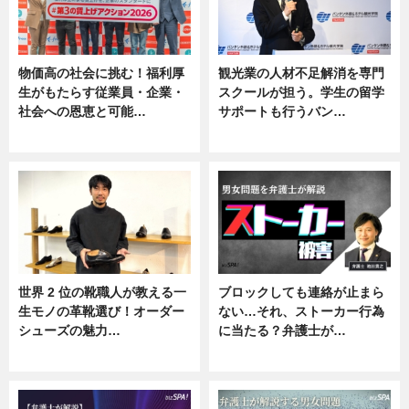
物価高の社会に挑む！福利厚
観光業の人材不足解消を専門
生がもたらす従業員・企業・
スクールが担う。学生の留学
社会への恩恵と可能…
サポートも行うバン…
ニュース
ニュース, 企業インタビュー
世界 2 位の靴職人が教える一
ブロックしても連絡が止まら
生モノの革靴選び！オーダー
ない…それ、ストーカー行為
シューズの魅力…
に当たる？弁護士が…
ニュース, 専門家インタビュー
ニュース, 専門家インタビュー