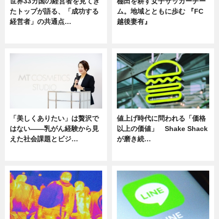
世界33カ国の経営者を見てき
棚田を耕す女子サッカーチー
たトップが語る、「成功する
ム。地域とともに歩む 『FC
経営者」の共通点…
越後妻有』
ニュース
ニュース
「美しくありたい」は贅沢で
値上げ時代に問われる「価格
はない――乳がん経験から見
以上の価値」 Shake Shack
えた社会課題とビジ…
が磨き続…
ニュース
ニュース