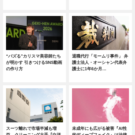
ニュース
ニュース
“バズる”カリスマ美容師たち
退職代行「モームリ事件」 弁
が明かす 引きつけるSNS動画
護士法人・オーシャン代表弁
の作り方
護士に1年6か月…
ニュース
ニュース
スーツ離れで市場半減も増
未成年にも広がる被害『AI性
益 クリーニング大手『白洋
的ディープフェイク』は法律