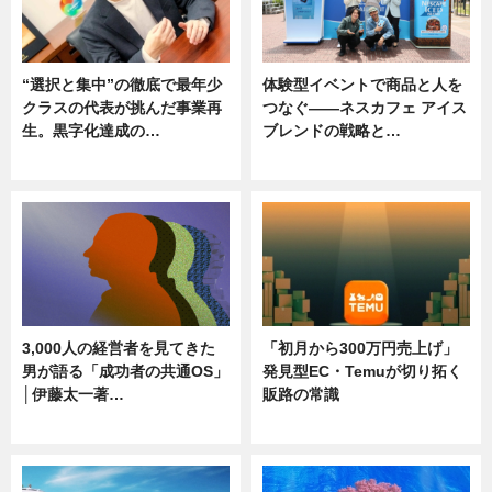
“選択と集中”の徹底で最年少
体験型イベントで商品と人を
クラスの代表が挑んだ事業再
つなぐ――ネスカフェ アイス
生。黒字化達成の…
ブレンドの戦略と…
ニュース
ニュース
3,000人の経営者を見てきた
「初月から300万円売上げ」
男が語る「成功者の共通OS」
発見型EC・Temuが切り拓く
│伊藤太一著…
販路の常識
ニュース
ニュース