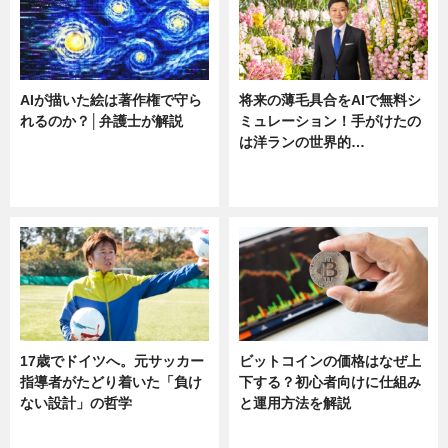
AIが描いた絵は著作権で守ら
将来の薄毛具合をAIで無料シ
れるのか？│弁護士が解説
ミュレーション！手がけたの
は洋ランの世界的…
ニュース
ニュース
sponsored by 河野メリクロン
17歳でドイツへ。元サッカー
ビットコインの価格はなぜ上
指導者がたどり着いた「負け
下する？初心者向けに仕組み
ない設計」の哲学
と運用方法を解説
ニュース
ニュース