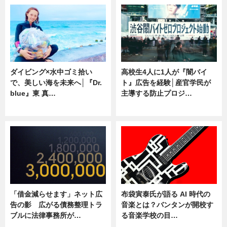
ダイビング×水中ゴミ拾い
高校生4人に1人が『闇バイ
で、美しい海を未来へ│『Dr.
ト』広告を経験│産官学民が
blue』東 真…
主導する防止プロジ…
ニュース
ニュース
「借金減らせます」ネット広
布袋寅泰氏が語る AI 時代の
告の影 広がる債務整理トラ
音楽とは？バンタンが開校す
ブルに法律事務所が…
る音楽学校の目…