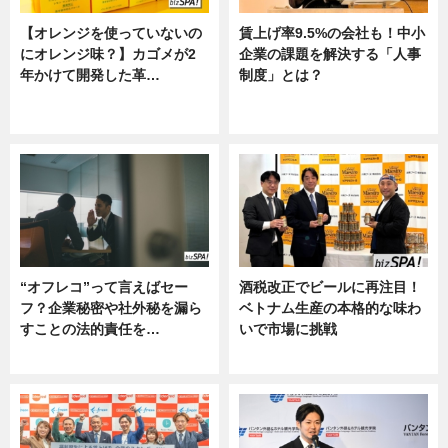
【オレンジを使っていないの
賃上げ率9.5%の会社も！中小
にオレンジ味？】カゴメが2
企業の課題を解決する「人事
年かけて開発した革…
制度」とは？
グルメ, ニュース, 企業インタビュ
ニュース
ー
“オフレコ”って言えばセー
酒税改正でビールに再注目！
フ？企業秘密や社外秘を漏ら
ベトナム生産の本格的な味わ
すことの法的責任を…
いで市場に挑戦
ニュース, 専門家インタビュー
ニュース