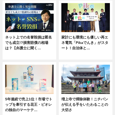
ネット上での名誉毀損は匿名
家計にも環境にも優しい再エ
でも成立!?損害賠償の相場
ネ電気「Pikaでんき」がスタ
は？【弁護士に聞く…
ート！自治体と…
専門家インタビュー
ニュース
5年連続で売上1位！市場でト
増上寺で掃除体験！ニチバン
ップを牽引する花王・ビオレ
が伝える手をいたわることの
の独自のマーケテ…
大切さ