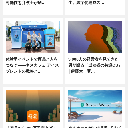
可能性を弁護士が解…
生。黒字化達成の…
ニュース, 専門家インタビュー
ニュース
体験型イベントで商品と人を
3,000人の経営者を見てきた
つなぐ――ネスカフェ アイス
男が語る「成功者の共通OS」
ブレンドの戦略と…
│伊藤太一著…
ニュース
ニュース
「初月から300万円売上げ」
有名ホテルが80％割引『リゾ