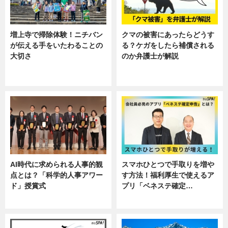
増上寺で掃除体験！ニチバン
クマの被害にあったらどうす
が伝える手をいたわることの
る？ケガをしたら補償される
大切さ
のか弁護士が解説
ニュース, 企業インタビュー, 暮ら
専門家インタビュー
し
AI時代に求められる人事的観
スマホひとつで手取りを増や
点とは？「科学的人事アワー
す方法！福利厚生で使えるア
ド」授賞式
プリ「ベネステ確定…
ニュース
企業インタビュー