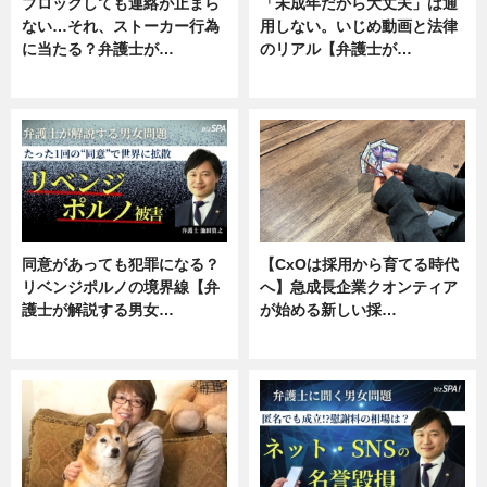
ブロックしても連絡が止まら
「未成年だから大丈夫」は通
ない…それ、ストーカー行為
用しない。いじめ動画と法律
に当たる？弁護士が…
のリアル【弁護士が…
ニュース, 専門家インタビュー
ニュース, 専門家インタビュー
同意があっても犯罪になる？
【CxOは採用から育てる時代
リベンジポルノの境界線【弁
へ】急成長企業クオンティア
護士が解説する男女…
が始める新しい採…
専門家インタビュー
ニュース