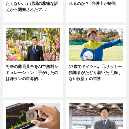
たくない…」現場の悲痛な訴
れるのか？│弁護士が解説
えから開発されたア…
ニュース
ニュース
将来の薄毛具合をAIで無料シ
17歳でドイツへ。元サッカー
ミュレーション！手がけたの
指導者がたどり着いた「負け
は洋ランの世界的…
ない設計」の哲学
ニュース
ニュース
sponsored by 河野メリクロン