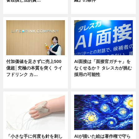
ニュース
ニュース
付加価値を足さずに売上500
AI面接は「面接官ガチャ」を
億超│究極の本質を突く ライ
なくせるか？ タレスカが挑む
フドリンク カ…
採用の可能性
ニュース
ニュース
「小さな手に何度も針を刺し
AIが描いた絵は著作権で守ら