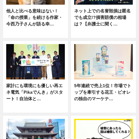
他人と比べる意味はない！
ネット上での名誉毀損は匿名
「命の授業」を続ける作家・
でも成立!?損害賠償の相場
今西乃子さんが語る幸…
は？【弁護士に聞く…
専門家インタビュー
専門家インタビュー
家計にも環境にも優しい再エ
5年連続で売上1位！市場でト
ネ電気「Pikaでんき」がスタ
ップを牽引する花王・ビオレ
ート！自治体と…
の独自のマーケテ…
ニュース
ニュース, 暮らし