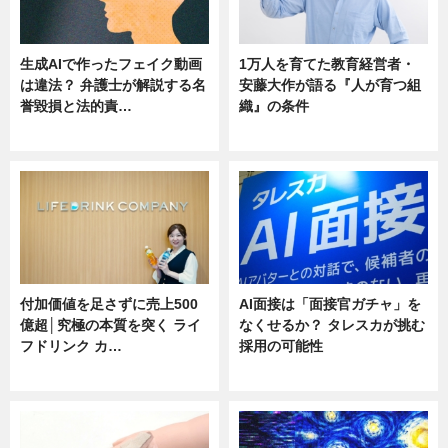
生成AIで作ったフェイク動画
1万人を育てた教育経営者・
は違法？ 弁護士が解説する名
安藤大作が語る『人が育つ組
誉毀損と法的責…
織』の条件
ニュース
ニュース
付加価値を足さずに売上500
AI面接は「面接官ガチャ」を
億超│究極の本質を突く ライ
なくせるか？ タレスカが挑む
フドリンク カ…
採用の可能性
ニュース
ニュース