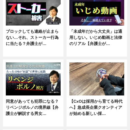
ブロックしても連絡が止まら
「未成年だから大丈夫」は通
ない…それ、ストーカー行為
用しない。いじめ動画と法律
に当たる？弁護士が…
のリアル【弁護士が…
ニュース, 専門家インタビュー
ニュース, 専門家インタビュー
同意があっても犯罪になる？
【CxOは採用から育てる時代
リベンジポルノの境界線【弁
へ】急成長企業クオンティア
護士が解説する男女…
が始める新しい採…
専門家インタビュー
ニュース