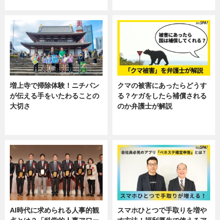
ニュース
ニュース, 暮らし
増上寺で掃除体験！ニチバン
クマの被害にあったらどうす
が伝える手をいたわることの
る？ケガをしたら補償される
大切さ
のか弁護士が解説
ニュース, 企業インタビュー, 暮ら
専門家インタビュー
し
AI時代に求められる人事的観
スマホひとつで手取りを増や