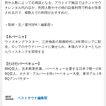
所や人数によって応相談となる。アウトドア施設ではテントサウ
ナレンタル代のほか、利用人数やその他の設備利用で料金が加算
されるので、複数人での利用がおすすめだ。
＜取材・文／週刊SPA！編集部＞
【ネバーニャ】
ウィスキングマスター。三井物産の勤務時代に4年間ロシアに駐
在。ロシアのサウナバーニャに魅せられ、本場のマスターたちか
らウィスキングを習得する
【たけだバーベキュー】
BBQ芸人。吉本興業所属。バーベキューを愛する日本で唯一のB
BQ芸人。カナダ・アルバータ州バーベキュー大使。東洋アルミB
BQアンバサダー
ベストサウナ編集部