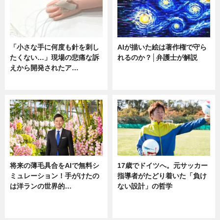
「小さな手に何度も針を刺し
AIが描いた絵は著作権で守ら
たくない…」現場の悲痛な訴
れるのか？│弁護士が解説
えから開発されたア…
ニュース
ニュース
将来の薄毛具合をAIで無料シ
17歳でドイツへ。元サッカー
ミュレーション！手がけたの
指導者がたどり着いた「負け
は洋ランの世界的…
ない設計」の哲学
ニュース
ニュース
sponsored by 河野メリクロン