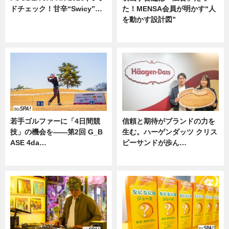
ドチェック！甘辛“Swicy”…
た！MENSA会員が明かす“人
を動かす設計図”
ニュース
ニュース
若手ゴルファーに「4日間競
信頼と期待がブランドの力を
技」の機会を——第2回 G_B
生む。ハーゲンダッツ クリス
ASE 4da…
ピーサンドが歩ん…
ニュース
ニュース