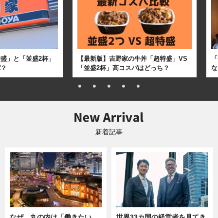
盛」と「並盛2杯」
【最新版】吉野家の牛丼「超特盛」VS
「
パ？
「並盛2杯」高コスパはどっち？
な
新着記事
なぜ、丸の内は「働きたい
世界33カ国の経営者を見てき