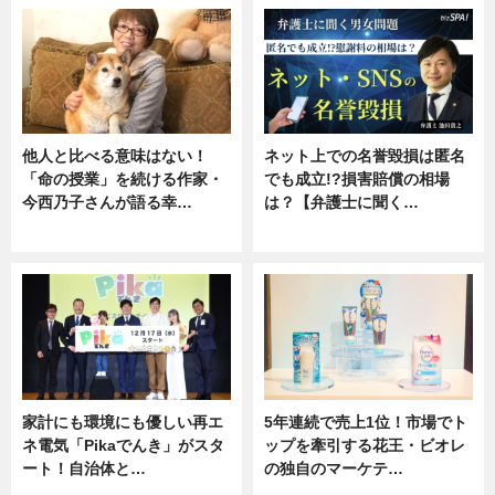
他人と比べる意味はない！
ネット上での名誉毀損は匿名
「命の授業」を続ける作家・
でも成立!?損害賠償の相場
今西乃子さんが語る幸…
は？【弁護士に聞く…
専門家インタビュー
専門家インタビュー
家計にも環境にも優しい再エ
5年連続で売上1位！市場でト
ネ電気「Pikaでんき」がスタ
ップを牽引する花王・ビオレ
ート！自治体と…
の独自のマーケテ…