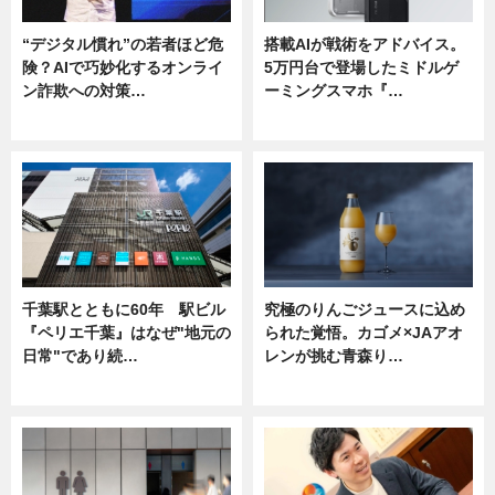
“デジタル慣れ”の若者ほど危
搭載AIが戦術をアドバイス。
険？AIで巧妙化するオンライ
5万円台で登場したミドルゲ
ン詐欺への対策…
ーミングスマホ『…
ニュース
ニュース
千葉駅とともに60年 駅ビル
究極のりんごジュースに込め
『ペリエ千葉』はなぜ"地元の
られた覚悟。カゴメ×JAアオ
日常"であり続…
レンが挑む青森り…
ニュース
ニュース