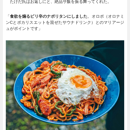
たけだ氏はお返しにと、絶品サ飯を振る舞ってくれた。
「
食欲を煽るピリ辛のナポリタンにしました
。オロポ（オロナミ
ンCとポカリスエットを混ぜたサウナドリンク）とのマリアージ
ュがポイントです」