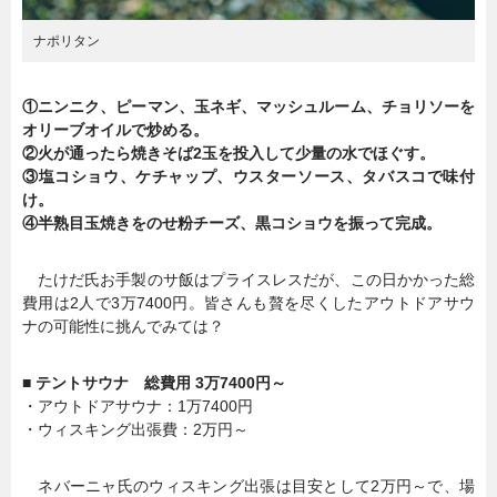
ナポリタン
①ニンニク、ピーマン、玉ネギ、マッシュルーム、チョリソーを
オリーブオイルで炒める。
②火が通ったら焼きそば2玉を投入して少量の水でほぐす。
③塩コショウ、ケチャップ、ウスターソース、タバスコで味付
け。
④半熟目玉焼きをのせ粉チーズ、黒コショウを振って完成。
たけだ氏お手製のサ飯はプライスレスだが、この日かかった総
費用は2人で3万7400円。皆さんも贅を尽くしたアウトドアサウ
ナの可能性に挑んでみては？
■ テントサウナ 総費用 3万7400円～
・アウトドアサウナ：1万7400円
・ウィスキング出張費：2万円～
ネバーニャ氏のウィスキング出張は目安として2万円～で、場