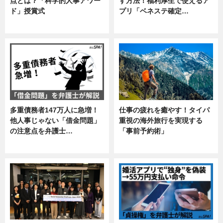
点とは？「科学的人事アワー
す方法！福利厚生で使えるア
ド」授賞式
プリ「ベネステ確定…
ニュース
企業インタビュー
多重債務者147万人に急増！
仕事の疲れを癒やす！タイパ
他人事じゃない「借金問題」
重視の海外旅行を実現する
の注意点を弁護士…
「事前予約術」
専門家インタビュー
暮らし