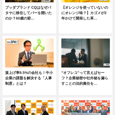
ブッダブランド CQはなぜパ
【オレンジを使っていないの
タヤに移住してバーを開いた
にオレンジ味？】カゴメが2
のか？60歳の節…
年かけて開発した革…
ニュース
グルメ, ニュース, 企業インタビュ
ー
賃上げ率9.5%の会社も！中小
“オフレコ”って言えばセー
企業の課題を解決する「人事
フ？企業秘密や社外秘を漏ら
制度」とは？
すことの法的責任を…
ニュース
ニュース, 専門家インタビュー