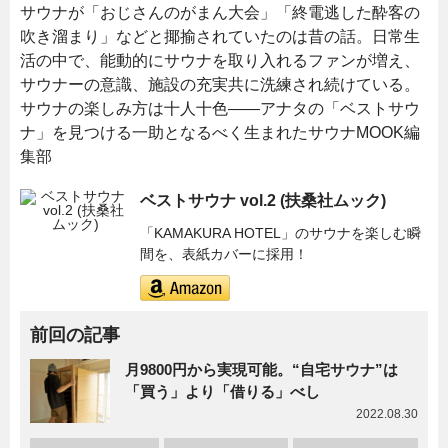
サウナが「おじさんのがまん大会」「終電逃した酔客の
吹き溜まり」などと揶揄されていたのは昔の話。日常生
活の中で、能動的にサウナを取り入れるファンが増え、
サウナーの意識、施設の充実共に洗練され続けている。
サウナの楽しみ方は十人十色――アナタの「ベストサウ
ナ」を見つける一助となるべく生まれたサウナMOOK編
集部
ベストサウナ vol.2 (扶桑社ムック)
「KAMAKURA HOTEL」のサウナを楽しむ瞬
間を、表紙カバーに採用！
前回の記事
月9800円から実現可能。“自宅サウナ”は
「買う」より「借りる」べし
2022.08.30