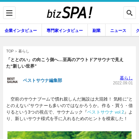
企業インタビュー
専門家インタビュー
副業
ニュース
暮らし
エンタメ
暮らし
TOP
「ととのい」の向こう側へ…至高のアウトドアサウナで見え
た“新しい世界”
企業インタビュー
専門家インタビュー
暮らし
ベストサウナ編集部
2022.09.01
空前のサウナブームで慣れ親しんだ施設は大混雑！ 気軽に“と
副業
ニュース
とのえない”サウナーも多いのではなかろうか。作る・買う・借
りるという3つの視点で、サウナムック『
ベストサウナ vol.2
』よ
り、新しいサウナ様式を手に入れるためのヒントを模索した！
グルメ
スキル