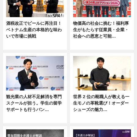
酒税改正でビールに再注目！
物価高の社会に挑む！福利厚
ベトナム生産の本格的な味わ
生がもたらす従業員・企業・
いで市場に挑戦
社会への恩恵と可能…
ニュース
ニュース
観光業の人材不足解消を専門
世界 2 位の靴職人が教える一
スクールが担う。学生の留学
生モノの革靴選び！オーダー
サポートも行うバン…
シューズの魅力…
ニュース, 企業インタビュー
ニュース, 専門家インタビュー