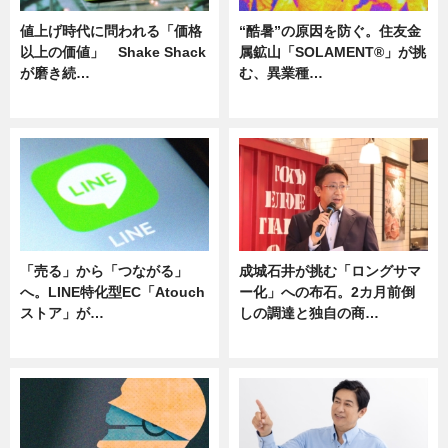
値上げ時代に問われる「価格
“酷暑”の原因を防ぐ。住友金
以上の価値」 Shake Shack
属鉱山「SOLAMENT®」が挑
が磨き続…
む、異業種…
ニュース
ニュース
「売る」から「つながる」
成城石井が挑む「ロングサマ
へ。LINE特化型EC「Atouch
ー化」への布石。2カ月前倒
ストア」が…
しの調達と独自の商…
ニュース
ニュース