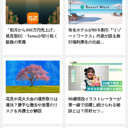
「初月から300万円売上げ」
有名ホテルが80％割引『リゾ
発見型EC・Temuが切り拓く
ートワークス』代表が語る旅
販路の常識
行福利厚生の仕組…
ニュース
ニュース
花見や花火大会の場所取りは
88歳現役イラストレーターが
違法？勝手な撤去や放置のリ
第一線で活躍し続けられる秘
スクを弁護士が解説
訣とは？田村セツ…
ニュース
専門家インタビュー