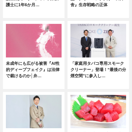
護士に1年6か月…
舍』生存戦略の正体
ニュース
企業インタビュー
未成年にも広がる被害『AI性
「家庭用タバコ専用スモーク
的ディープフェイク』は法律
クリーナー」登場！“最後の分
で裁けるのか│弁…
煙空間”に参入し…
ニュース
ニュース