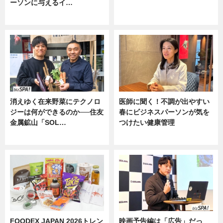
ーソンに与えるイ…
ニュース
ニュース
消えゆく在来野菜にテクノロ
医師に聞く！不調が出やすい
ジーは何ができるのか──住友
春にビジネスパーソンが気を
金属鉱山「SOL…
つけたい健康管理
ニュース
ニュース
FOODEX JAPAN 2026トレン
映画予告編は「広告」だっ