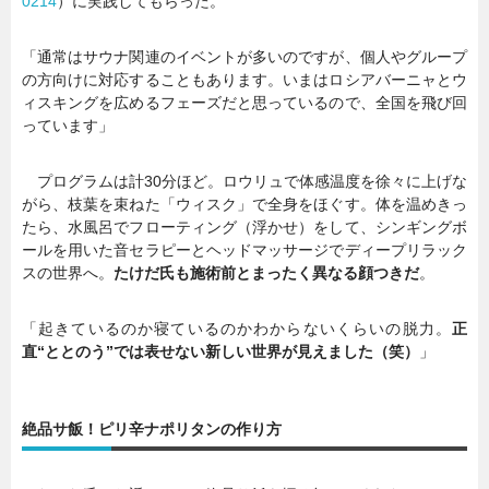
0214
）に実践してもらった。
「通常はサウナ関連のイベントが多いのですが、個人やグループ
の方向けに対応することもあります。いまはロシアバーニャとウ
ィスキングを広めるフェーズだと思っているので、全国を飛び回
っています」
プログラムは計30分ほど。ロウリュで体感温度を徐々に上げな
がら、枝葉を束ねた「ウィスク」で全身をほぐす。体を温めきっ
たら、水風呂でフローティング（浮かせ）をして、シンギングボ
ールを用いた音セラピーとヘッドマッサージでディープリラック
スの世界へ。
たけだ氏も施術前とまったく異なる顔つきだ
。
「起きているのか寝ているのかわからないくらいの脱力。
正
直“ととのう”では表せない新しい世界が見えました（笑）
」
絶品サ飯！ピリ辛ナポリタンの作り方