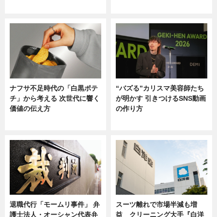
ニュース
ニュース
ナフサ不足時代の「白黒ポテ
“バズる”カリスマ美容師たち
チ」から考える 次世代に響く
が明かす 引きつけるSNS動画
価値の伝え方
の作り方
ニュース
ニュース
退職代行「モームリ事件」 弁
スーツ離れで市場半減も増
護士法人・オーシャン代表弁
益 クリーニング大手『白洋