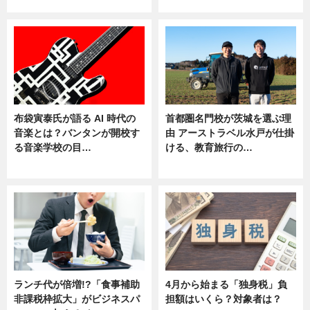
ニュース
ニュース
布袋寅泰氏が語る AI 時代の
首都圏名門校が茨城を選ぶ理
音楽とは？バンタンが開校す
由 アーストラベル水戸が仕掛
る音楽学校の目…
ける、教育旅行の…
ニュース
ニュース
ランチ代が倍増!?「食事補助
4月から始まる「独身税」負
非課税枠拡大」がビジネスパ
担額はいくら？対象者は？