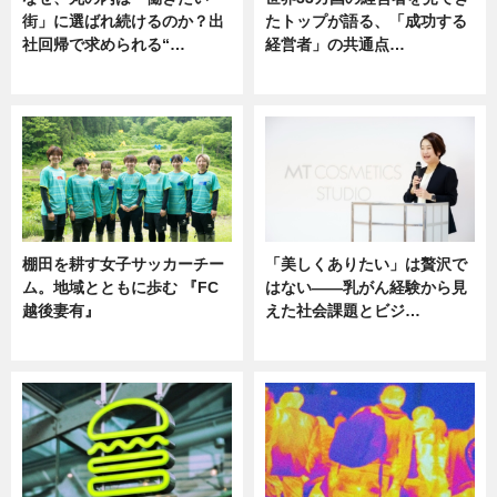
街」に選ばれ続けるのか？出
たトップが語る、「成功する
社回帰で求められる“…
経営者」の共通点…
ニュース
ニュース
棚田を耕す女子サッカーチー
「美しくありたい」は贅沢で
ム。地域とともに歩む 『FC
はない――乳がん経験から見
越後妻有』
えた社会課題とビジ…
ニュース
ニュース