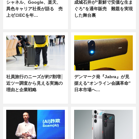
シャネル、Google、楽天、
成城石井が"新鮮で安価な生ま
異色キャリア社長が語る 売
ぐろ"を通年販売 難題を実現
上ゼロECを年…
した舞台裏
ニュース
ニュース
社員旅行のニーズが約7割増│
デンマーク発『Jabra』が見
近ツー調査から見える実施の
据える“オンライン会議革命”
理由と企業戦略
日本市場へ…
ニュース
ニュース