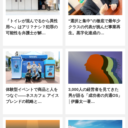
「トイレが混んでるから異性
“選択と集中”の徹底で最年少
用へ」はアリ？ナシ？犯罪の
クラスの代表が挑んだ事業再
可能性を弁護士が解…
生。黒字化達成の…
ニュース, 専門家インタビュー
ニュース
体験型イベントで商品と人を
3,000人の経営者を見てきた
つなぐ――ネスカフェ アイス
男が語る「成功者の共通OS」
ブレンドの戦略と…
│伊藤太一著…
ニュース
ニュース