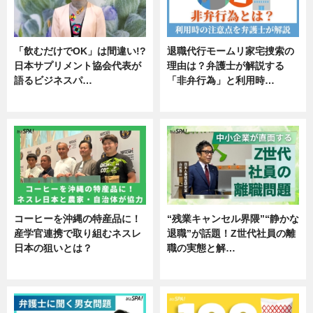
「飲むだけでOK」は間違い!?
退職代行モームリ家宅捜索の
日本サプリメント協会代表が
理由は？弁護士が解説する
語るビジネスパ…
「非弁行為」と利用時…
ニュース
専門家インタビュー
コーヒーを沖縄の特産品に！
“残業キャンセル界隈”“静かな
産学官連携で取り組むネスレ
退職”が話題！Z世代社員の離
日本の狙いとは？
職の実態と解…
企業インタビュー
企業インタビュー