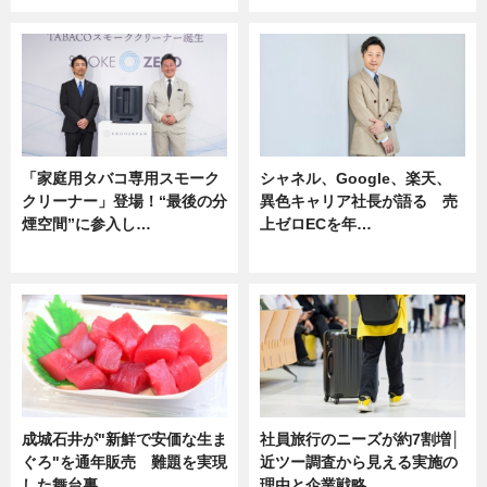
「家庭用タバコ専用スモーク
シャネル、Google、楽天、
クリーナー」登場！“最後の分
異色キャリア社長が語る 売
煙空間”に参入し…
上ゼロECを年…
ニュース
ニュース
成城石井が"新鮮で安価な生ま
社員旅行のニーズが約7割増│
ぐろ"を通年販売 難題を実現
近ツー調査から見える実施の
した舞台裏
理由と企業戦略