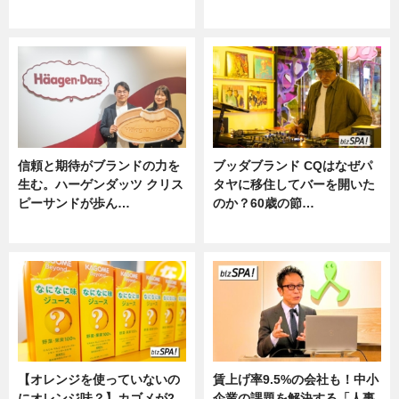
ニュース
ニュース
信頼と期待がブランドの力を
ブッダブランド CQはなぜパ
生む。ハーゲンダッツ クリス
タヤに移住してバーを開いた
ピーサンドが歩ん…
のか？60歳の節…
ニュース
ニュース
【オレンジを使っていないの
賃上げ率9.5%の会社も！中小
にオレンジ味？】カゴメが2
企業の課題を解決する「人事