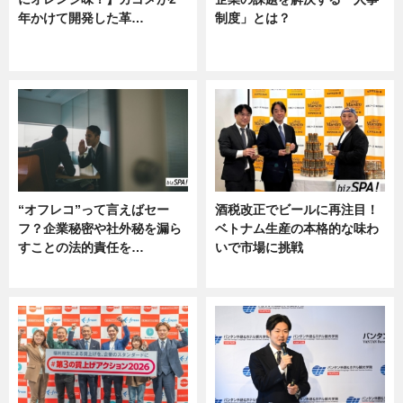
年かけて開発した革…
制度」とは？
グルメ, ニュース, 企業インタビュ
ニュース
ー
“オフレコ”って言えばセー
酒税改正でビールに再注目！
フ？企業秘密や社外秘を漏ら
ベトナム生産の本格的な味わ
すことの法的責任を…
いで市場に挑戦
ニュース, 専門家インタビュー
ニュース