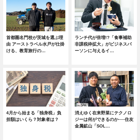
首都圏名門校が茨城を選ぶ理
ランチ代が倍増!?「食事補助
由 アーストラベル水戸が仕掛
非課税枠拡大」がビジネスパ
ける、教育旅行の…
ーソンに与えるイ…
ニュース
ニュース
4月から始まる「独身税」負
消えゆく在来野菜にテクノロ
担額はいくら？対象者は？
ジーは何ができるのか──住友
金属鉱山「SOL…
ニュース
ニュース