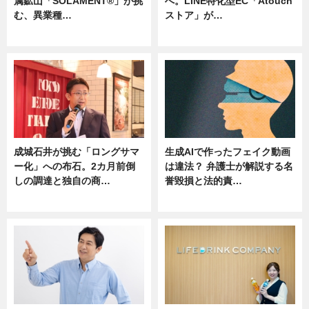
属鉱山「SOLAMENT®」が挑
へ。LINE特化型EC「Atouch
む、異業種…
ストア」が…
ニュース
ニュース
成城石井が挑む「ロングサマ
生成AIで作ったフェイク動画
ー化」への布石。2カ月前倒
は違法？ 弁護士が解説する名
しの調達と独自の商…
誉毀損と法的責…
ニュース
ニュース