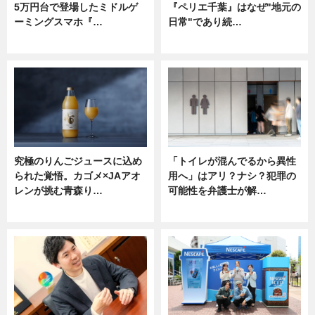
5万円台で登場したミドルゲ
『ペリエ千葉』はなぜ"地元の
ーミングスマホ『…
日常"であり続…
ニュース
ニュース
究極のりんごジュースに込め
「トイレが混んでるから異性
られた覚悟。カゴメ×JAアオ
用へ」はアリ？ナシ？犯罪の
レンが挑む青森り…
可能性を弁護士が解…
ニュース
ニュース, 専門家インタビュー