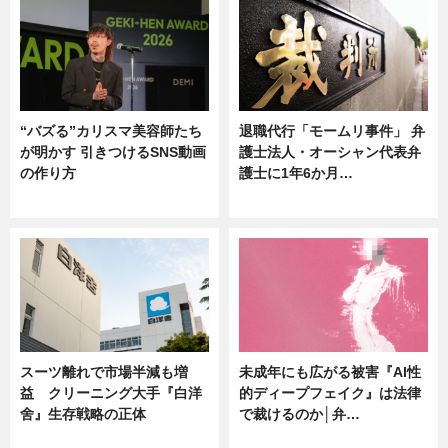
“バズる”カリスマ美容師たち
退職代行「モームリ事件」 弁
が明かす 引きつけるSNS動画
護士法人・オーシャン代表弁
の作り方
護士に1年6か月…
ニュース
ニュース
スーツ離れで市場半減も増
未成年にも広がる被害『AI性
益 クリーニング大手『白洋
的ディープフェイク』は法律
舍』生存戦略の正体
で裁けるのか│弁…
企業インタビュー
ニュース