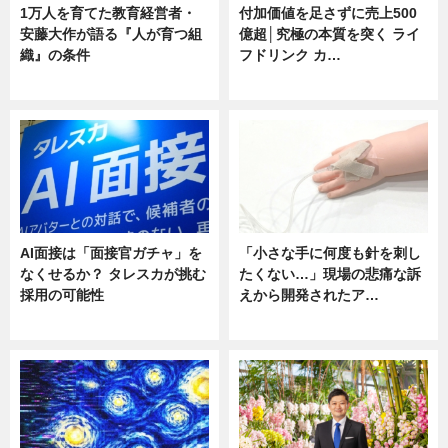
1万人を育てた教育経営者・
付加価値を足さずに売上500
安藤大作が語る『人が育つ組
億超│究極の本質を突く ライ
織』の条件
フドリンク カ…
ニュース
ニュース
AI面接は「面接官ガチャ」を
「小さな手に何度も針を刺し
なくせるか？ タレスカが挑む
たくない…」現場の悲痛な訴
採用の可能性
えから開発されたア…
ニュース
ニュース