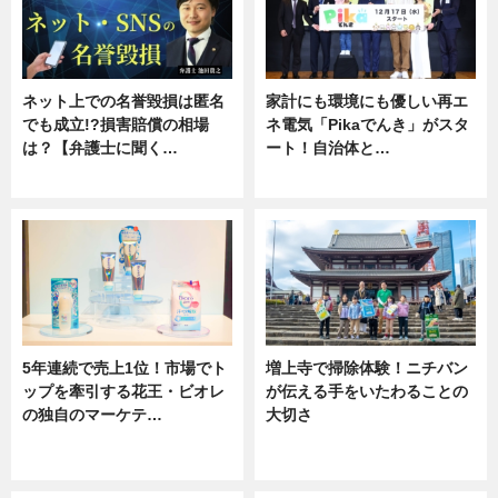
ネット上での名誉毀損は匿名
家計にも環境にも優しい再エ
でも成立!?損害賠償の相場
ネ電気「Pikaでんき」がスタ
は？【弁護士に聞く…
ート！自治体と…
専門家インタビュー
ニュース
5年連続で売上1位！市場でト
増上寺で掃除体験！ニチバン
ップを牽引する花王・ビオレ
が伝える手をいたわることの
の独自のマーケテ…
大切さ
ニュース, 暮らし
ニュース, 企業インタビュー, 暮ら
し