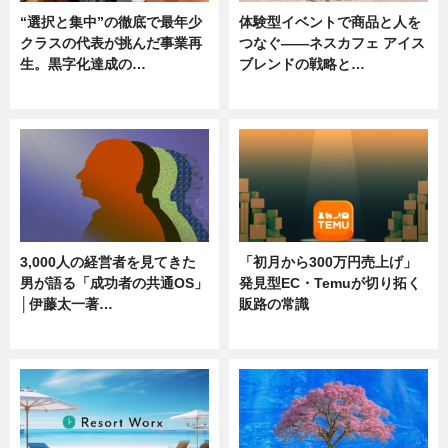
“選択と集中”の徹底で最年少
体験型イベントで商品と人を
クラスの代表が挑んだ事業再
つなぐ――ネスカフェ アイス
生。黒字化達成の…
ブレンドの戦略と…
ニュース
ニュース
3,000人の経営者を見てきた
「初月から300万円売上げ」
男が語る「成功者の共通OS」
発見型EC・Temuが切り拓く
│伊藤太一著…
販路の常識
ニュース
ニュース