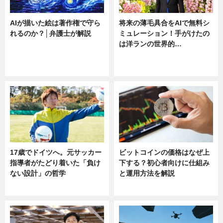
AIが描いた絵は著作権で守ら
将来の薄毛具合をAIで無料シ
れるのか？│弁護士が解説
ミュレーション！手がけたの
は洋ランの世界的…
ニュース
ニュース
sponsored by 河野メリクロン
17歳でドイツへ。元サッカー
ビットコインの価格はなぜ上
指導者がたどり着いた「負け
下する？初心者向けに仕組み
ない設計」の哲学
と運用方法を解説
ニュース
ニュース