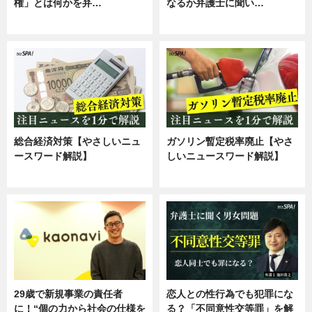
権」とは何かを弁…
なるか弁護士に聞い…
専門家インタビュー
専門家インタビュー
総合経済対策【やさしいニュ
ガソリン暫定税率廃止【やさ
ースワード解説】
しいニュースワード解説】
ニュース
ニュース
29歳で新規事業の責任者
恋人との性行為でも犯罪にな
に！“個の力から社会の仕様を
る？「不同意性交等罪」を解