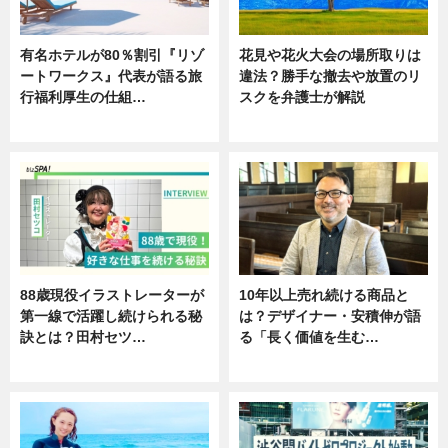
有名ホテルが80％割引『リゾ
花見や花火大会の場所取りは
ートワークス』代表が語る旅
違法？勝手な撤去や放置のリ
行福利厚生の仕組…
スクを弁護士が解説
ニュース
ニュース
88歳現役イラストレーターが
10年以上売れ続ける商品と
第一線で活躍し続けられる秘
は？デザイナー・安積伸が語
訣とは？田村セツ…
る「長く価値を生む…
専門家インタビュー
ニュース