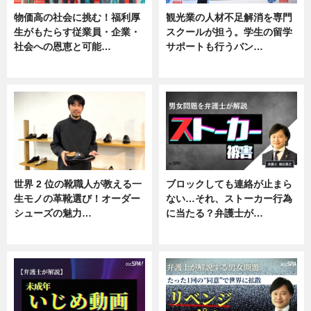
物価高の社会に挑む！福利厚
観光業の人材不足解消を専門
生がもたらす従業員・企業・
スクールが担う。学生の留学
社会への恩恵と可能…
サポートも行うバン…
ニュース
ニュース, 企業インタビュー
世界 2 位の靴職人が教える一
ブロックしても連絡が止まら
生モノの革靴選び！オーダー
ない…それ、ストーカー行為
シューズの魅力…
に当たる？弁護士が…
ニュース, 専門家インタビュー
ニュース, 専門家インタビュー