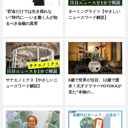
“貯金だけでは生き残れな
ネーミングライツ【やさしい
い”時代に──いま働く人が知
ニュースワード解説】
るべき金融の真実
ニュース
企業インタビュー
サナエノミクス【やさしいニ
8歳で世界が注目、12歳で渡
ュースワード解説】
米！天才ドラマーYOYOKAが
見た“本物の…
ニュース
エンタメ