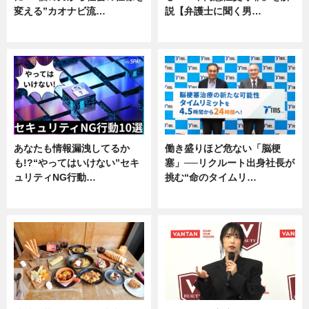
変える”カオナビ流…
説【弁護士に聞く男…
企業インタビュー
専門家インタビュー
あなたも情報漏洩してるか
働き盛りほど危ない「脳梗
も!?“やってはいけない”セキ
塞」──リクルート出身社長が
ュリティNG行動…
挑む“命のタイムリ…
専門家インタビュー
企業インタビュー