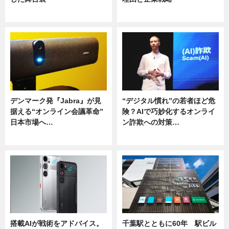
ニュース
ニュース
デンマーク発『Jabra』が見
“デジタル慣れ”の若者ほど危
据える“オンライン会議革命”
険？AIで巧妙化するオンライ
日本市場へ…
ン詐欺への対策…
ニュース
ニュース
搭載AIが戦術をアドバイス。
千葉駅とともに60年 駅ビル