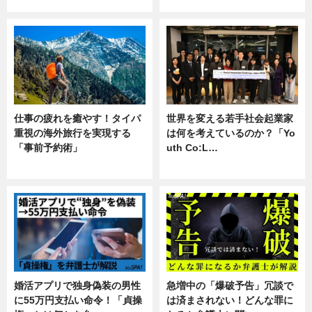
企業インタビュー
専門家インタビュー
仕事の疲れを癒やす！タイパ
世界を変える若手社会起業家
重視の海外旅行を実現する
は何を考えているのか？「Yo
「事前予約術」
uth Co:L…
暮らし
スキル
婚活アプリで独身偽装の男性
急増中の「爆破予告」冗談で
に55万円支払い命令！「貞操
は済まされない！どんな罪に