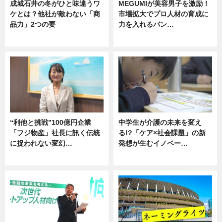
成城石井の冬がひと味違うワ
MEGUMIが美容男子を激励！
ケとは？他社が敵わない「商
市場拡大でプロ人材の育成に
品力」2つの要
力を入れるバン…
グルメ
企業インタビュー
“利他と挑戦”100億円企業
中学生が介護の未来を変え
「フジ物産」社長に訊く伝統
る!?「ケア×社会課題」の新
に捉われない変幻…
発想が生むイノベー…
ニュース
ニュース