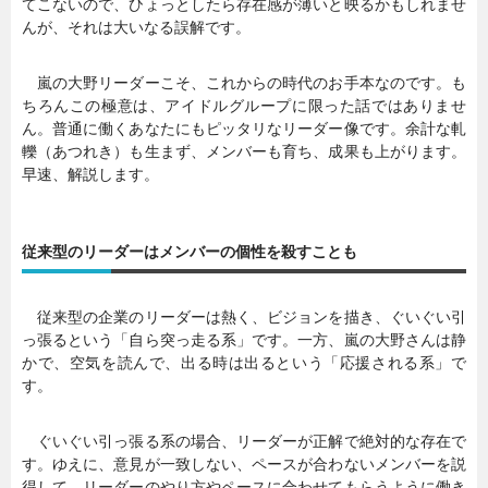
てこないので、ひょっとしたら存在感が薄いと映るかもしれませ
んが、それは大いなる誤解です。
嵐の大野リーダーこそ、これからの時代のお手本なのです。も
ちろんこの極意は、アイドルグループに限った話ではありませ
ん。普通に働くあなたにもピッタリなリーダー像です。余計な軋
轢（あつれき）も生まず、メンバーも育ち、成果も上がります。
早速、解説します。
従来型のリーダーはメンバーの個性を殺すことも
従来型の企業のリーダーは熱く、ビジョンを描き、ぐいぐい引
っ張るという「自ら突っ走る系」です。一方、嵐の大野さんは静
かで、空気を読んで、出る時は出るという「応援される系」で
す。
ぐいぐい引っ張る系の場合、リーダーが正解で絶対的な存在で
す。ゆえに、意見が一致しない、ペースが合わないメンバーを説
得して、リーダーのやり方やペースに合わせてもらうように働き