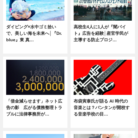
ダイビング×水中ゴミ拾い
高校生4人に1人が『闇バイ
で、美しい海を未来へ│『Dr.
ト』広告を経験│産官学民が
blue』東 真…
主導する防止プロジ…
ニュース
ニュース
「借金減らせます」ネット広
布袋寅泰氏が語る AI 時代の
告の影 広がる債務整理トラ
音楽とは？バンタンが開校す
ブルに法律事務所が…
る音楽学校の目…
ニュース
ニュース