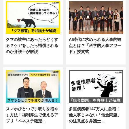
クマの被害にあったらどうす
AI時代に求められる人事的観
る？ケガをしたら補償される
点とは？「科学的人事アワー
のか弁護士が解説
ド」授賞式
専門家インタビュー
ニュース
スマホひとつで手取りを増や
多重債務者147万人に急増！
す方法！福利厚生で使えるア
他人事じゃない「借金問題」
プリ「ベネステ確定…
の注意点を弁護士…