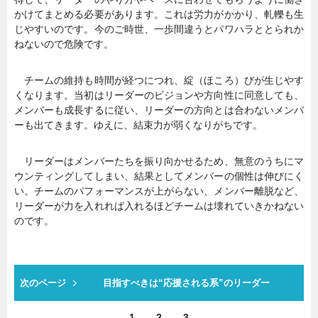
かけてまとめる必要があります。これは労力がかかり、軋轢も生
じやすいのです。今のご時世、一歩間違うとパワハラととられか
ねないので危険です。
チームの維持も時間が経つにつれ、綻（ほころ）びが生じやす
くなります。当初はリーダーのビジョンや方向性に同意しても、
メンバーも成長するに従い、リーダーの方向とは合わないメンバ
ーも出てきます。ゆえに、結束力が弱くなりがちです。
リーダーはメンバーたちを振り向かせるため、無意のうちにマ
ウンティングしてしまい、結果としてメンバーの個性は伸びにく
い。チームのパフォーマンスが上がらない、メンバー離脱など、
リーダーが力を入れれば入れるほどチームは壊れていきかねない
のです。
次のページ
目指すべきは“応援される系”のリーダー
1
2
3