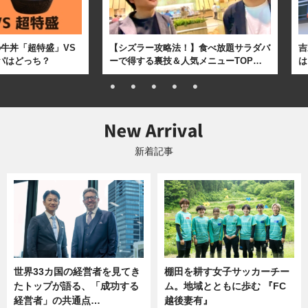
牛丼「超特盛」VS
【シズラー攻略法！】食べ放題サラダバ
吉
パはどっち？
ーで得する裏技＆人気メニューTOP…
は
新着記事
世界33カ国の経営者を見てき
棚田を耕す女子サッカーチー
たトップが語る、「成功する
ム。地域とともに歩む 『FC
経営者」の共通点…
越後妻有』