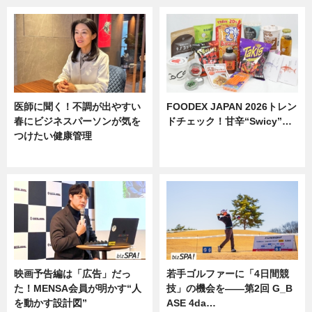
医師に聞く！不調が出やすい
FOODEX JAPAN 2026トレン
春にビジネスパーソンが気を
ドチェック！甘辛“Swicy”…
つけたい健康管理
ニュース
ニュース
映画予告編は「広告」だっ
若手ゴルファーに「4日間競
た！MENSA会員が明かす“人
技」の機会を——第2回 G_B
を動かす設計図”
ASE 4da…