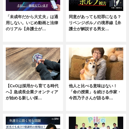
「未成年だから大丈夫」は通
同意があっても犯罪になる？
用しない。いじめ動画と法律
リベンジポルノの境界線【弁
のリアル【弁護士が…
護士が解説する男女…
ニュース, 専門家インタビュー
専門家インタビュー
【CxOは採用から育てる時代
他人と比べる意味はない！
へ】急成長企業クオンティア
「命の授業」を続ける作家・
が始める新しい採…
今西乃子さんが語る幸…
ニュース
専門家インタビュー