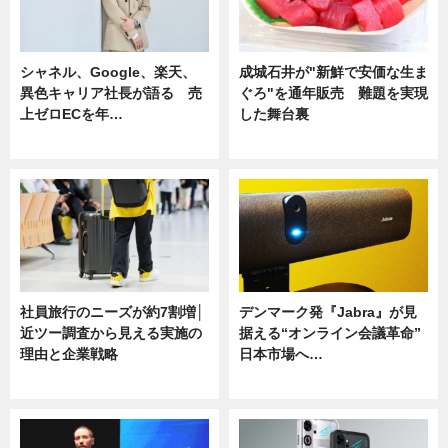
シャネル、Google、楽天、
成城石井が"新鮮で安価な生ま
異色キャリア社長が語る 売
ぐろ"を通年販売 難題を実現
上ゼロECを年…
した舞台裏
ニュース
ニュース
社員旅行のニーズが約7割増│
デンマーク発『Jabra』が見
近ツー調査から見える実施の
据える“オンライン会議革命”
理由と企業戦略
日本市場へ…
ニュース
ニュース