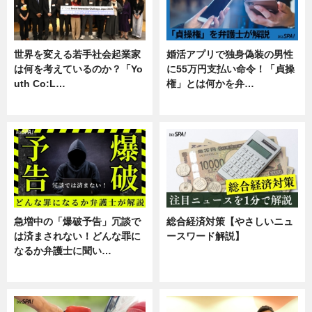
世界を変える若手社会起業家
婚活アプリで独身偽装の男性
は何を考えているのか？「Yo
に55万円支払い命令！「貞操
uth Co:L…
権」とは何かを弁…
スキル
専門家インタビュー
急増中の「爆破予告」冗談で
総合経済対策【やさしいニュ
は済まされない！どんな罪に
ースワード解説】
なるか弁護士に聞い…
ニュース
専門家インタビュー