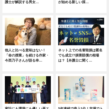
護士が解説する男女…
が始める新しい採…
専門家インタビュー
ニュース
他人と比べる意味はない！
ネット上での名誉毀損は匿名
「命の授業」を続ける作家・
でも成立!?損害賠償の相場
今西乃子さんが語る幸…
は？【弁護士に聞く…
専門家インタビュー
専門家インタビュー
家計にも環境にも優しい再エ
5年連続で売上1位！市場でト