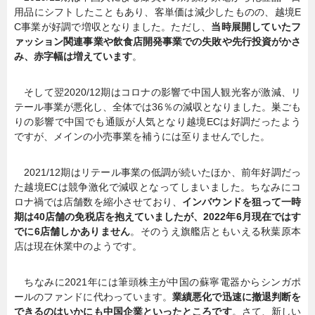
用品にシフトしたこともあり、客単価は減少したものの、越境E
C事業が好調で増収となりました。ただし、
当時展開していたフ
ァッション関連事業や飲食店開発事業での失敗や先行投資がかさ
み、赤字幅は増えています
。
そして翌2020/12期はコロナの影響で中国人観光客が激減、リ
テール事業が悪化し、全体では36％の減収となりました。巣ごも
りの影響で中国でも通販が人気となり越境ECは好調だったよう
ですが、メインの小売事業を補うには至りませんでした。
2021/12期はリテール事業の低調が続いたほか、前年好調だっ
た越境ECは競争激化で減収となってしまいました。ちなみにコ
ロナ禍では店舗数を縮小させており、
インバウンドを狙って一時
期は40店舗の免税店を抱えていましたが、2022年6月現在ではす
でに6店舗しかありません
。そのうえ旗艦店ともいえる秋葉原本
店は現在休業中のようです。
ちなみに2021年には筆頭株主が中国の蘇寧電器からシンガポ
ールのファンドに代わっています。
業績悪化で迅速に撤退判断を
できるのはいかにも中国企業といったところです
。さて、新しい