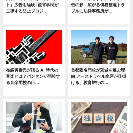
ト』広告を経験│産官学民が
告の影 広がる債務整理トラ
主導する防止プロジ…
ブルに法律事務所が…
ニュース
ニュース
布袋寅泰氏が語る AI 時代の
首都圏名門校が茨城を選ぶ理
音楽とは？バンタンが開校す
由 アーストラベル水戸が仕掛
る音楽学校の目…
ける、教育旅行の…
ニュース
ニュース