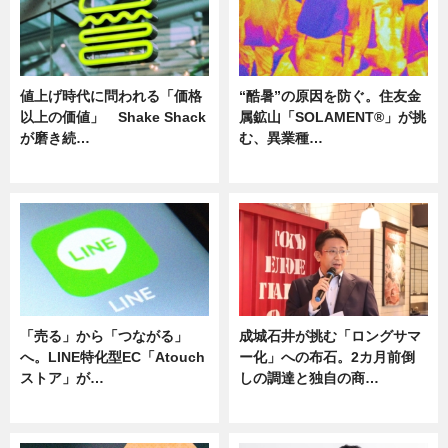
値上げ時代に問われる「価格
“酷暑”の原因を防ぐ。住友金
以上の価値」 Shake Shack
属鉱山「SOLAMENT®」が挑
が磨き続…
む、異業種…
ニュース
ニュース
「売る」から「つながる」
成城石井が挑む「ロングサマ
へ。LINE特化型EC「Atouch
ー化」への布石。2カ月前倒
ストア」が…
しの調達と独自の商…
ニュース
ニュース