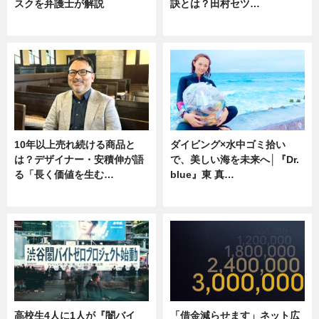
スクを弁護士が解説
訣とは？田村セツ…
ニュース
専門家インタビュー
10年以上売れ続ける商品と
ダイビング×水中ゴミ拾い
は？デザイナー・安積伸が語
で、美しい海を未来へ│『Dr.
る「長く価値を生む…
blue』東 真…
ニュース
ニュース
高校生4人に1人が『闇バイ
「借金減らせます」ネット広