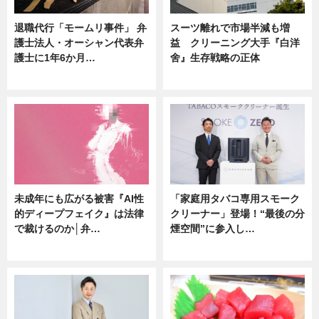
退職代行「モームリ事件」 弁
スーツ離れで市場半減も増
護士法人・オーシャン代表弁
益 クリーニング大手『白洋
護士に1年6か月…
舍』生存戦略の正体
ニュース
企業インタビュー
未成年にも広がる被害『AI性
「家庭用タバコ専用スモーク
的ディープフェイク』は法律
クリーナー」登場！“最後の分
で裁けるのか│弁…
煙空間”に参入し…
ニュース
ニュース