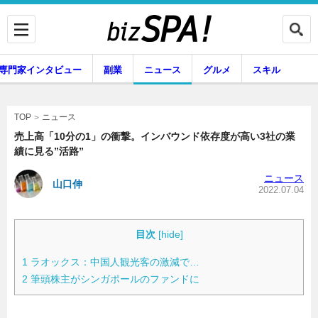
専門家インタビュー
副業
ニュース
グルメ
スキル
ニュース
TOP
売上高「10分の1」の衝撃。インバウンド依存度が高い3社の業
績に見る”活路”
企業インタビュー
専門家インタビュー
ニュース
山口伸
2022.07.04
副業
ニュース
目次
[
hide
]
1
ラオックス：中国人観光客の激減で…
2
筆頭株主がシンガポールのファンドに
グルメ
スキル