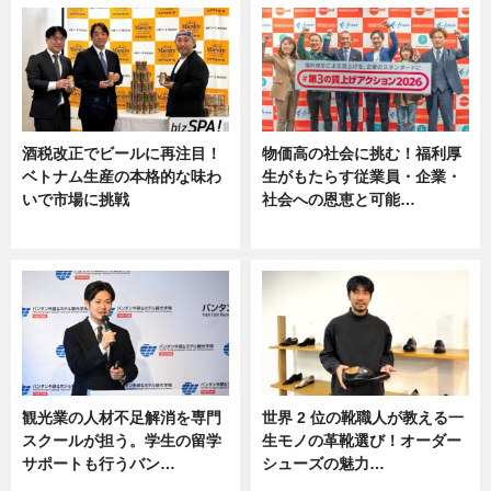
酒税改正でビールに再注目！
物価高の社会に挑む！福利厚
ベトナム生産の本格的な味わ
生がもたらす従業員・企業・
いで市場に挑戦
社会への恩恵と可能…
ニュース
ニュース
観光業の人材不足解消を専門
世界 2 位の靴職人が教える一
スクールが担う。学生の留学
生モノの革靴選び！オーダー
サポートも行うバン…
シューズの魅力…