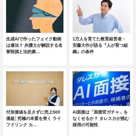
生成AIで作ったフェイク動画
1万人を育てた教育経営者・
は違法？ 弁護士が解説する名
安藤大作が語る『人が育つ組
誉毀損と法的責…
織』の条件
ニュース
ニュース
付加価値を足さずに売上500
AI面接は「面接官ガチャ」を
億超│究極の本質を突く ライ
なくせるか？ タレスカが挑む
フドリンク カ…
採用の可能性
ニュース
ニュース