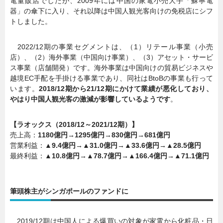
電量販店でしたが、2009年には中国の家電小売大手「蘇寧電
器」の傘下に入り、それ以降は中国人観光客向けの免税店にシフ
トしました。
2022/12期の事業セグメントは、（1）リテール事業（小売
店）、（2）海外事業（中国向け事業）、（3）アセット・サービ
ス事業（店舗開発）です。海外事業は中国向けの貿易ビジネスや
越境EC手配を手掛ける事業であり、同社はBtoBの事業も行って
います。
2018/12期から21/12期にかけて業績が悪化しており、
やはり中国人観光客の激減が影響しているようです
。
【ラオックス（2018/12～2021/12期）】
売上高：
1180億円→1295億円→830億円→681億円
営業利益：
▲9.4億円→▲31.0億円→▲33.6億円→▲28.5億円
最終利益：
▲10.8億円→▲78.7億円→▲166.4億円→▲71.1億円
筆頭株主がシンガポールのファンドに
2019/12期は中国人による爆買いの対象が家電から化粧品・日