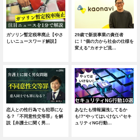
ガソリン暫定税率廃止【やさ
29歳で新規事業の責任者
しいニュースワード解説】
に！“個の力から社会の仕様を
変える”カオナビ流…
ニュース
企業インタビュー
恋人との性行為でも犯罪にな
あなたも情報漏洩してるか
る？「不同意性交等罪」を解
も!?“やってはいけない”セキ
説【弁護士に聞く男…
ュリティNG行動…
専門家インタビュー
専門家インタビュー