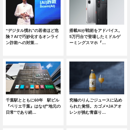
“デジタル慣れ”の若者ほど危
搭載AIが戦術をアドバイス。
険？AIで巧妙化するオンライ
5万円台で登場したミドルゲ
ン詐欺への対策…
ーミングスマホ『…
ニュース
ニュース
千葉駅とともに60年 駅ビル
究極のりんごジュースに込め
『ペリエ千葉』はなぜ"地元の
られた覚悟。カゴメ×JAアオ
日常"であり続…
レンが挑む青森り…
ニュース
ニュース