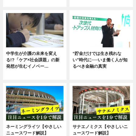
企業インタビュー
ニュース
中学生が介護の未来を変え
“貯金だけでは生き残れな
る!?「ケア×社会課題」の新
い”時代に──いま働く人が知
発想が生むイノベー…
るべき金融の真実
ニュース
企業インタビュー
ネーミングライツ【やさしい
サナエノミクス【やさしいニ
ニュースワード解説】
ュースワード解説】