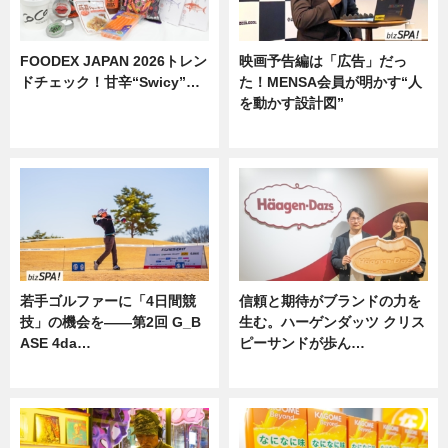
FOODEX JAPAN 2026トレン
映画予告編は「広告」だっ
ドチェック！甘辛“Swicy”…
た！MENSA会員が明かす“人
を動かす設計図”
ニュース
ニュース
若手ゴルファーに「4日間競
信頼と期待がブランドの力を
技」の機会を——第2回 G_B
生む。ハーゲンダッツ クリス
ASE 4da…
ピーサンドが歩ん…
ニュース
ニュース