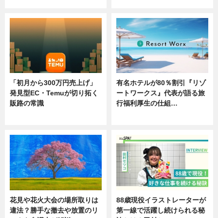
ニュース
ニュース
「初月から300万円売上げ」
有名ホテルが80％割引『リゾ
発見型EC・Temuが切り拓く
ートワークス』代表が語る旅
販路の常識
行福利厚生の仕組…
ニュース
ニュース
花見や花火大会の場所取りは
88歳現役イラストレーターが
違法？勝手な撤去や放置のリ
第一線で活躍し続けられる秘