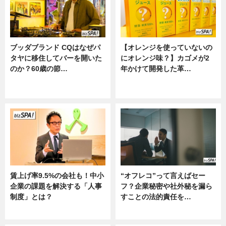
ブッダブランド CQはなぜパ
【オレンジを使っていないの
タヤに移住してバーを開いた
にオレンジ味？】カゴメが2
のか？60歳の節…
年かけて開発した革…
ニュース
グルメ, ニュース, 企業インタビュ
ー
賃上げ率9.5%の会社も！中小
“オフレコ”って言えばセー
企業の課題を解決する「人事
フ？企業秘密や社外秘を漏ら
制度」とは？
すことの法的責任を…
ニュース
ニュース, 専門家インタビュー