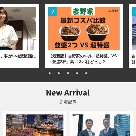
た」私が中核派区議に
【最新版】吉野家の牛丼「超特盛」VS
吉
「並盛2杯」高コスパはどっち？
は
新着記事