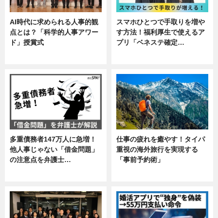
AI時代に求められる人事的観
スマホひとつで手取りを増や
点とは？「科学的人事アワー
す方法！福利厚生で使えるア
ド」授賞式
プリ「ベネステ確定…
ニュース
企業インタビュー
多重債務者147万人に急増！
仕事の疲れを癒やす！タイパ
他人事じゃない「借金問題」
重視の海外旅行を実現する
の注意点を弁護士…
「事前予約術」
専門家インタビュー
暮らし