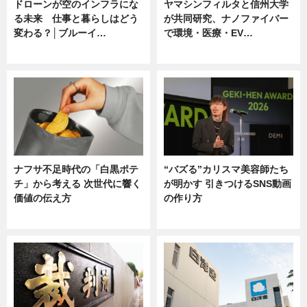
ドローンが空のインフラにな
ヤマシンフィルタと信州大学
る未来 仕事と暮らしはどう
が共同研究、ナノファイバー
変わる？│ブルーイ…
で環境・医療・EV…
ニュース
ニュース
ナフサ不足時代の「白黒ポテ
“バズる”カリスマ美容師たち
チ」から考える 次世代に響く
が明かす 引きつけるSNS動画
価値の伝え方
の作り方
ニュース
ニュース