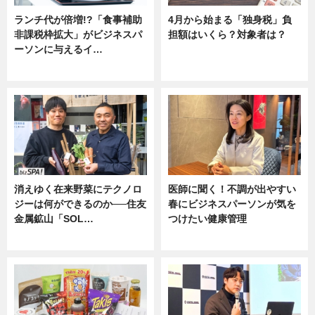
ランチ代が倍増!?「食事補助
4月から始まる「独身税」負
非課税枠拡大」がビジネスパ
担額はいくら？対象者は？
ーソンに与えるイ…
ニュース
ニュース
消えゆく在来野菜にテクノロ
医師に聞く！不調が出やすい
ジーは何ができるのか──住友
春にビジネスパーソンが気を
金属鉱山「SOL…
つけたい健康管理
ニュース
ニュース