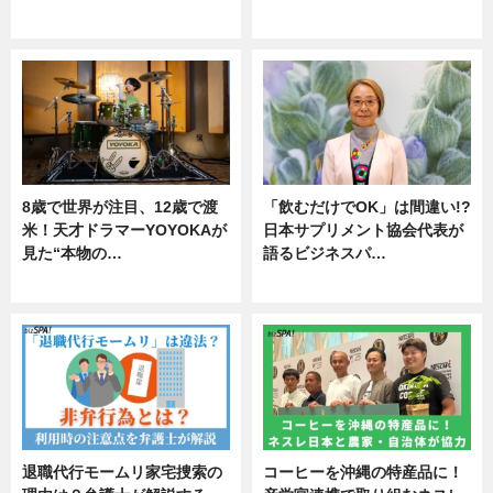
ニュース
ニュース
8歳で世界が注目、12歳で渡
「飲むだけでOK」は間違い!?
米！天才ドラマーYOYOKAが
日本サプリメント協会代表が
見た“本物の…
語るビジネスパ…
エンタメ
ニュース
退職代行モームリ家宅捜索の
コーヒーを沖縄の特産品に！