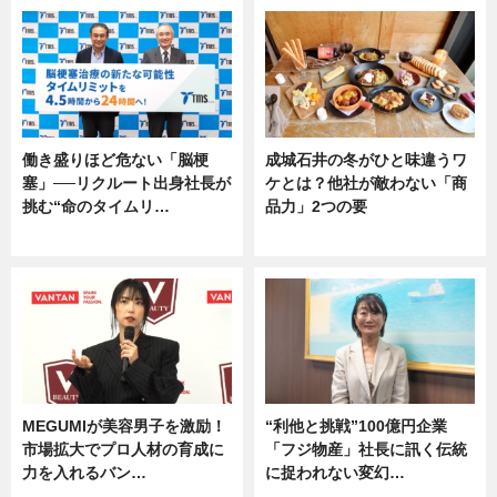
働き盛りほど危ない「脳梗
成城石井の冬がひと味違うワ
塞」──リクルート出身社長が
ケとは？他社が敵わない「商
挑む“命のタイムリ…
品力」2つの要
企業インタビュー
グルメ
MEGUMIが美容男子を激励！
“利他と挑戦”100億円企業
市場拡大でプロ人材の育成に
「フジ物産」社長に訊く伝統
力を入れるバン…
に捉われない変幻…