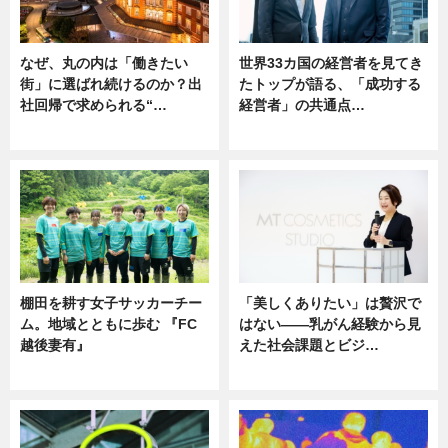
なぜ、丸の内は「働きたい
世界33カ国の経営者を見てき
街」に選ばれ続けるのか？出
たトップが語る、「成功する
社回帰で求められる“…
経営者」の共通点…
ニュース
ニュース
棚田を耕す女子サッカーチー
「美しくありたい」は贅沢で
ム。地域とともに歩む 『FC
はない――乳がん経験から見
越後妻有』
えた社会課題とビジ…
ニュース
ニュース