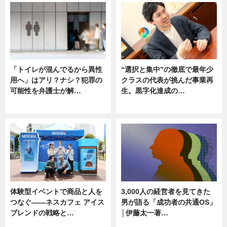
「トイレが混んでるから異性
“選択と集中”の徹底で最年少
用へ」はアリ？ナシ？犯罪の
クラスの代表が挑んだ事業再
可能性を弁護士が解…
生。黒字化達成の…
ニュース, 専門家インタビュー
ニュース
体験型イベントで商品と人を
3,000人の経営者を見てきた
つなぐ――ネスカフェ アイス
男が語る「成功者の共通OS」
ブレンドの戦略と…
│伊藤太一著…