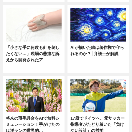
「小さな手に何度も針を刺し
AIが描いた絵は著作権で守ら
たくない…」現場の悲痛な訴
れるのか？│弁護士が解説
えから開発されたア…
ニュース
ニュース
将来の薄毛具合をAIで無料シ
17歳でドイツへ。元サッカー
ミュレーション！手がけたの
指導者がたどり着いた「負け
は洋ランの世界的…
ない設計」の哲学