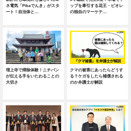
ネ電気「Pikaでんき」がスタ
ップを牽引する花王・ビオレ
ート！自治体と…
の独自のマーケテ…
ニュース
ニュース, 暮らし
増上寺で掃除体験！ニチバン
クマの被害にあったらどうす
が伝える手をいたわることの
る？ケガをしたら補償される
大切さ
のか弁護士が解説
ニュース, 企業インタビュー, 暮ら
専門家インタビュー
し