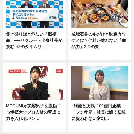
働き盛りほど危ない「脳梗
成城石井の冬がひと味違うワ
塞」──リクルート出身社長が
ケとは？他社が敵わない「商
挑む“命のタイムリ…
品力」2つの要
企業インタビュー
グルメ
MEGUMIが美容男子を激励！
“利他と挑戦”100億円企業
市場拡大でプロ人材の育成に
「フジ物産」社長に訊く伝統
力を入れるバン…
に捉われない変幻…
企業インタビュー
ニュース