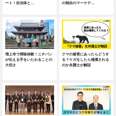
ート！自治体と…
の独自のマーケテ…
ニュース
ニュース, 暮らし
増上寺で掃除体験！ニチバン
クマの被害にあったらどうす
が伝える手をいたわることの
る？ケガをしたら補償される
大切さ
のか弁護士が解説
ニュース, 企業インタビュー, 暮ら
専門家インタビュー
し