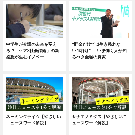
中学生が介護の未来を変え
“貯金だけでは生き残れな
る!?「ケア×社会課題」の新
い”時代に──いま働く人が知
発想が生むイノベー…
るべき金融の真実
ニュース
企業インタビュー
ネーミングライツ【やさしい
サナエノミクス【やさしいニ
ニュースワード解説】
ュースワード解説】
ニュース
ニュース