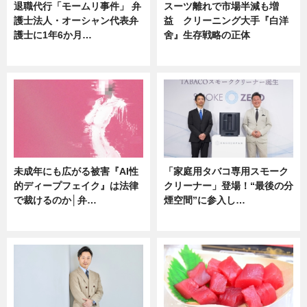
退職代行「モームリ事件」 弁
スーツ離れで市場半減も増
護士法人・オーシャン代表弁
益 クリーニング大手『白洋
護士に1年6か月…
舍』生存戦略の正体
ニュース
企業インタビュー
未成年にも広がる被害『AI性
「家庭用タバコ専用スモーク
的ディープフェイク』は法律
クリーナー」登場！“最後の分
で裁けるのか│弁…
煙空間”に参入し…
ニュース
ニュース