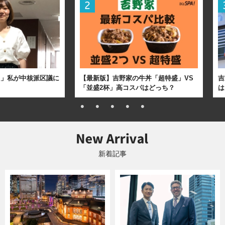
た」私が中核派区議に
【最新版】吉野家の牛丼「超特盛」VS
吉
「並盛2杯」高コスパはどっち？
は
新着記事