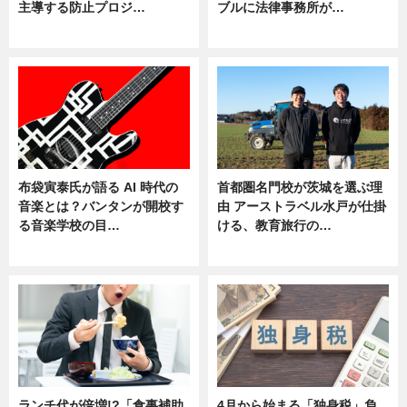
主導する防止プロジ…
ブルに法律事務所が…
ニュース
ニュース
布袋寅泰氏が語る AI 時代の
首都圏名門校が茨城を選ぶ理
音楽とは？バンタンが開校す
由 アーストラベル水戸が仕掛
る音楽学校の目…
ける、教育旅行の…
ニュース
ニュース
ランチ代が倍増!?「食事補助
4月から始まる「独身税」負