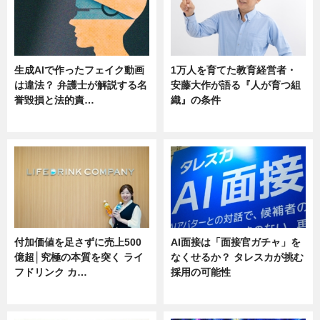
生成AIで作ったフェイク動画
1万人を育てた教育経営者・
は違法？ 弁護士が解説する名
安藤大作が語る『人が育つ組
誉毀損と法的責…
織』の条件
ニュース
ニュース
付加価値を足さずに売上500
AI面接は「面接官ガチャ」を
億超│究極の本質を突く ライ
なくせるか？ タレスカが挑む
フドリンク カ…
採用の可能性
ニュース
ニュース