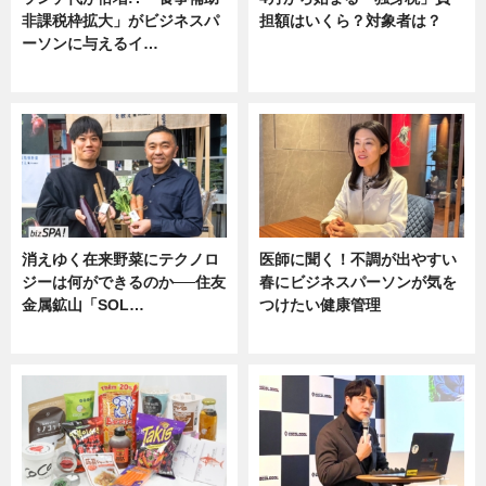
非課税枠拡大」がビジネスパ
担額はいくら？対象者は？
ーソンに与えるイ…
ニュース
ニュース
消えゆく在来野菜にテクノロ
医師に聞く！不調が出やすい
ジーは何ができるのか──住友
春にビジネスパーソンが気を
金属鉱山「SOL…
つけたい健康管理
ニュース
ニュース