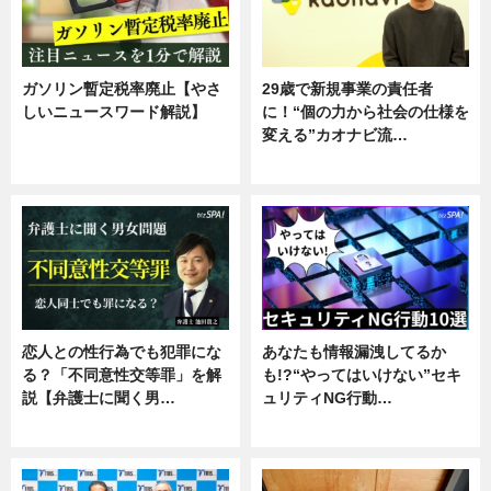
ガソリン暫定税率廃止【やさ
29歳で新規事業の責任者
しいニュースワード解説】
に！“個の力から社会の仕様を
変える”カオナビ流…
ニュース
企業インタビュー
恋人との性行為でも犯罪にな
あなたも情報漏洩してるか
る？「不同意性交等罪」を解
も!?“やってはいけない”セキ
説【弁護士に聞く男…
ュリティNG行動…
専門家インタビュー
専門家インタビュー