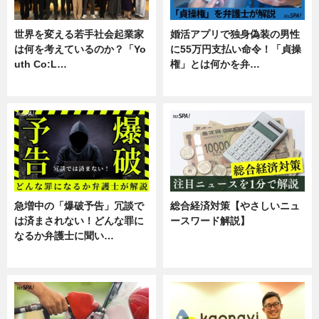
世界を変える若手社会起業家
婚活アプリで独身偽装の男性
は何を考えているのか？「Yo
に55万円支払い命令！「貞操
uth Co:L…
権」とは何かを弁…
スキル
専門家インタビュー
急増中の「爆破予告」冗談で
総合経済対策【やさしいニュ
は済まされない！どんな罪に
ースワード解説】
なるか弁護士に聞い…
ニュース
専門家インタビュー