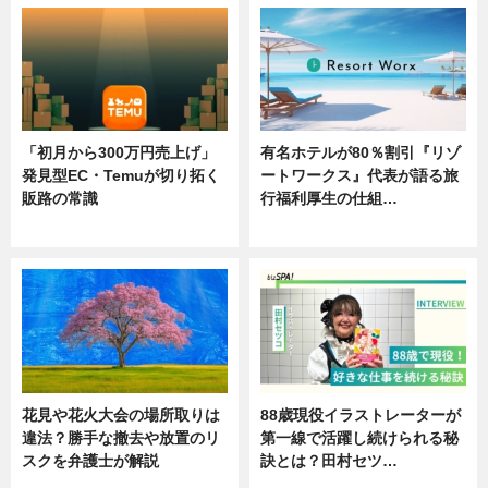
「初月から300万円売上げ」
有名ホテルが80％割引『リゾ
発見型EC・Temuが切り拓く
ートワークス』代表が語る旅
販路の常識
行福利厚生の仕組…
ニュース
ニュース
花見や花火大会の場所取りは
88歳現役イラストレーターが
違法？勝手な撤去や放置のリ
第一線で活躍し続けられる秘
スクを弁護士が解説
訣とは？田村セツ…