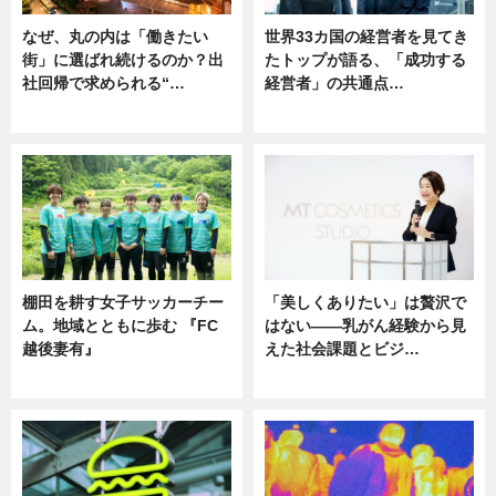
なぜ、丸の内は「働きたい
世界33カ国の経営者を見てき
街」に選ばれ続けるのか？出
たトップが語る、「成功する
社回帰で求められる“…
経営者」の共通点…
ニュース
ニュース
棚田を耕す女子サッカーチー
「美しくありたい」は贅沢で
ム。地域とともに歩む 『FC
はない――乳がん経験から見
越後妻有』
えた社会課題とビジ…
ニュース
ニュース