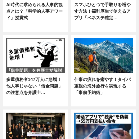
AI時代に求められる人事的観
スマホひとつで手取りを増や
点とは？「科学的人事アワー
す方法！福利厚生で使えるア
ド」授賞式
プリ「ベネステ確定…
ニュース
企業インタビュー
多重債務者147万人に急増！
仕事の疲れを癒やす！タイパ
他人事じゃない「借金問題」
重視の海外旅行を実現する
の注意点を弁護士…
「事前予約術」
専門家インタビュー
暮らし