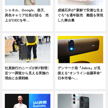
シャネル、Google、楽天、
成城石井が"新鮮で安価な生ま
異色キャリア社長が語る 売
ぐろ"を通年販売 難題を実現
上ゼロECを年…
した舞台裏
ニュース
ニュース
社員旅行のニーズが約7割増│
デンマーク発『Jabra』が見
近ツー調査から見える実施の
据える“オンライン会議革命”
理由と企業戦略
日本市場へ…
ニュース
ニュース