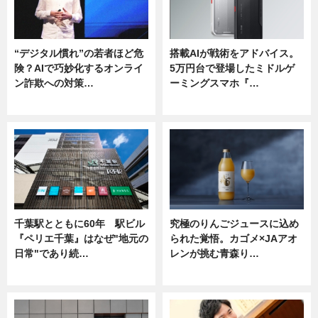
“デジタル慣れ”の若者ほど危
搭載AIが戦術をアドバイス。
険？AIで巧妙化するオンライ
5万円台で登場したミドルゲ
ン詐欺への対策…
ーミングスマホ『…
ニュース
ニュース
千葉駅とともに60年 駅ビル
究極のりんごジュースに込め
『ペリエ千葉』はなぜ"地元の
られた覚悟。カゴメ×JAアオ
日常"であり続…
レンが挑む青森り…
ニュース
ニュース