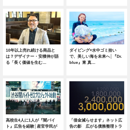
ニュース
専門家インタビュー
10年以上売れ続ける商品と
ダイビング×水中ゴミ拾い
は？デザイナー・安積伸が語
で、美しい海を未来へ│『Dr.
る「長く価値を生む…
blue』東 真…
ニュース
ニュース
高校生4人に1人が『闇バイ
「借金減らせます」ネット広
ト』広告を経験│産官学民が
告の影 広がる債務整理トラ