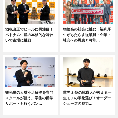
酒税改正でビールに再注目！
物価高の社会に挑む！福利厚
ベトナム生産の本格的な味わ
生がもたらす従業員・企業・
いで市場に挑戦
社会への恩恵と可能…
ニュース
ニュース
観光業の人材不足解消を専門
世界 2 位の靴職人が教える一
スクールが担う。学生の留学
生モノの革靴選び！オーダー
サポートも行うバン…
シューズの魅力…
ニュース, 企業インタビュー
ニュース, 専門家インタビュー