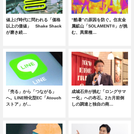
値上げ時代に問われる「価格
“酷暑”の原因を防ぐ。住友金
以上の価値」 Shake Shack
属鉱山「SOLAMENT®」が挑
が磨き続…
む、異業種…
ニュース
ニュース
「売る」から「つながる」
成城石井が挑む「ロングサマ
へ。LINE特化型EC「Atouch
ー化」への布石。2カ月前倒
ストア」が…
しの調達と独自の商…
ニュース
ニュース