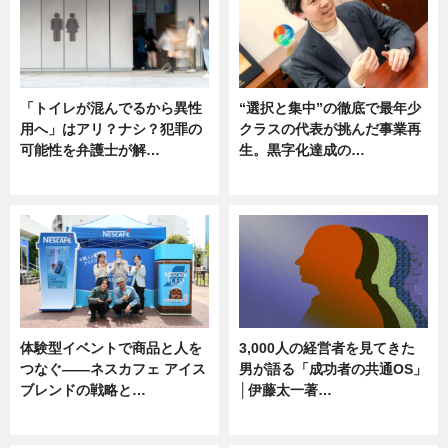
「トイレが混んでるから異性
“選択と集中”の徹底で最年少
用へ」はアリ？ナシ？犯罪の
クラスの代表が挑んだ事業再
可能性を弁護士が解…
生。黒字化達成の…
ニュース, 専門家インタビュー
ニュース
体験型イベントで商品と人を
3,000人の経営者を見てきた
つなぐ――ネスカフェ アイス
男が語る「成功者の共通OS」
ブレンドの戦略と…
│伊藤太一著…
ニュース
ニュース