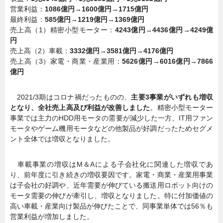
営業利益：
1086億円→1600億円→1715億円
最終利益：
585億円→1219億円→1369億円
売上高（1）精密小型モーター：
4243億円→4436億円→4249億
円
売上高（2）車載：
3332億円→3581億円→4176億円
売上高（3）家電・商業・産業用：
5626億円→6016億円→7866
億円
2021/3期はコロナ禍だったものの、
主要3事業がいずれも増収
となり、全社売上高及び利益が改善しました
。精密小型モーター
事業では主力のHDD用モータの需要が減少した一方、IT用ファン
モータやゲーム機用モータなどの他製品が好調だったためセグメ
ント全体では増収となりました。
車載事業の増収はM＆Aによる子会社化に関連した増収であ
り、前年度に引き続きの増収要因です。家電・商業・産業用事業
は子会社の好調や、近年需要が伸びている搬送用ロボット向けの
モータ需要の伸びが牽引し、増収となりました。特に付加価値の
高い車載・産業向け製品が伸びたことで、同事業単体では56％も
営業利益が増加しました。