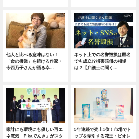
専門家インタビュー
ニュース
他人と比べる意味はない！
ネット上での名誉毀損は匿名
「命の授業」を続ける作家・
でも成立!?損害賠償の相場
今西乃子さんが語る幸…
は？【弁護士に聞く…
専門家インタビュー
専門家インタビュー
家計にも環境にも優しい再エ
5年連続で売上1位！市場でト
ネ電気「Pikaでんき」がスタ
ップを牽引する花王・ビオレ