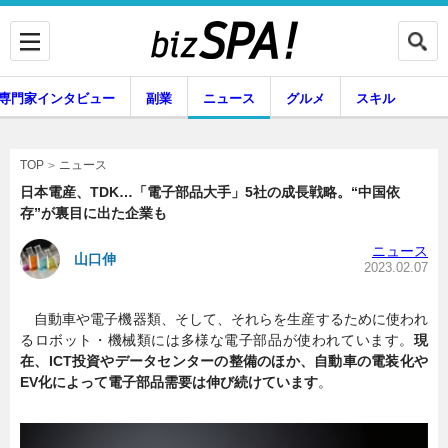
専門家インタビュー
副業
ニュース
グルメ
スキル
ニュース
TOP
日本電産、TDK…「電子部品大手」5社の成長戦略。“中国依
存”が裏目に出た企業も
企業インタビュー
専門家インタビュー
ニュース
山口伸
2023.02.07
自動車や電子機器類、そして、それらを生産するために使われ
副業
ニュース
るロボット・機械類には多様な電子部品が使われています。
現
在、ICT投資やデータセンターの整備のほか、自動車の電装化や
EV化によって電子部品需要は伸び続けています
。
グルメ
スキル