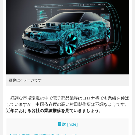
暮らし
エンタメ
連載一覧
画像はイメージです
好調な市場環境の中で電子部品業界はコロナ禍でも業績を伸ば
していますが、中国依存度の高い村田製作所は不調なようです。
近年における各社の業績推移を見ていきましょう
。
目次
[
hide
]