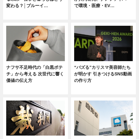
変わる？│ブルーイ…
で環境・医療・EV…
ニュース
ニュース
ナフサ不足時代の「白黒ポテ
“バズる”カリスマ美容師たち
チ」から考える 次世代に響く
が明かす 引きつけるSNS動画
価値の伝え方
の作り方
ニュース
ニュース