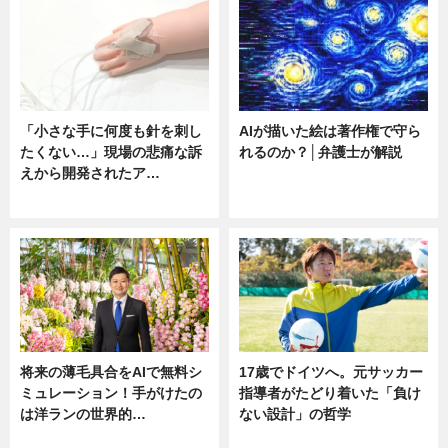
「小さな手に何度も針を刺し
AIが描いた絵は著作権で守ら
たくない…」現場の悲痛な訴
れるのか？│弁護士が解説
えから開発されたア…
ニュース
ニュース
将来の薄毛具合をAIで無料シ
17歳でドイツへ。元サッカー
ミュレーション！手がけたの
指導者がたどり着いた「負け
は洋ランの世界的…
ない設計」の哲学
ニュース
ニュース