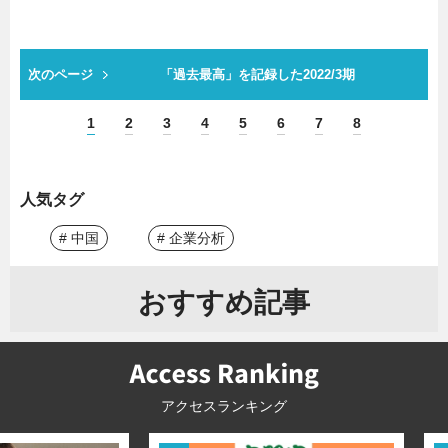
次のページ
「過去最高」を記録した2022/3期
1
2
3
4
5
6
7
8
人気タグ
# 中国
# 企業分析
おすすめ記事
アクセスランキング