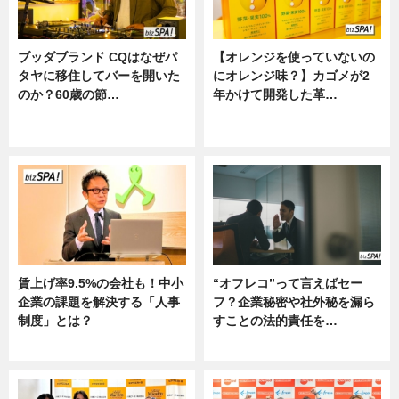
ブッダブランド CQはなぜパ
【オレンジを使っていないの
タヤに移住してバーを開いた
にオレンジ味？】カゴメが2
のか？60歳の節…
年かけて開発した革…
ニュース
グルメ, ニュース, 企業インタビュ
ー
賃上げ率9.5%の会社も！中小
“オフレコ”って言えばセー
企業の課題を解決する「人事
フ？企業秘密や社外秘を漏ら
制度」とは？
すことの法的責任を…
ニュース
ニュース, 専門家インタビュー