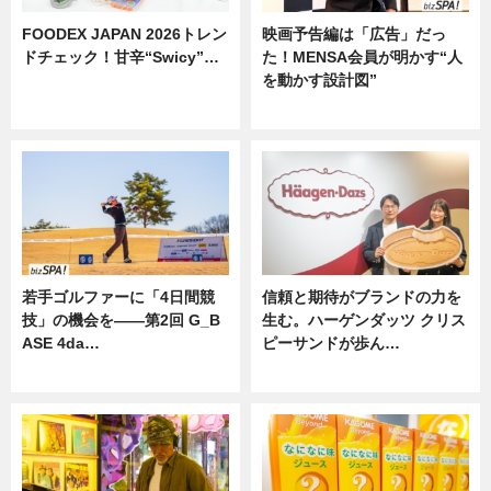
FOODEX JAPAN 2026トレン
映画予告編は「広告」だっ
ドチェック！甘辛“Swicy”…
た！MENSA会員が明かす“人
を動かす設計図”
ニュース
ニュース
若手ゴルファーに「4日間競
信頼と期待がブランドの力を
技」の機会を——第2回 G_B
生む。ハーゲンダッツ クリス
ASE 4da…
ピーサンドが歩ん…
ニュース
ニュース