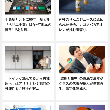
千葉駅とともに60年 駅ビル
究極のりんごジュースに込め
『ペリエ千葉』はなぜ"地元の
られた覚悟。カゴメ×JAアオ
日常"であり続…
レンが挑む青森り…
ニュース
ニュース
「トイレが混んでるから異性
“選択と集中”の徹底で最年少
用へ」はアリ？ナシ？犯罪の
クラスの代表が挑んだ事業再
可能性を弁護士が解…
生。黒字化達成の…
ニュース, 専門家インタビュー
ニュース