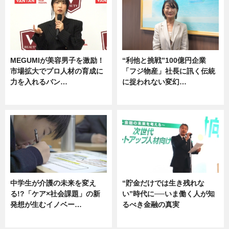
MEGUMIが美容男子を激励！
“利他と挑戦”100億円企業
市場拡大でプロ人材の育成に
「フジ物産」社長に訊く伝統
力を入れるバン…
に捉われない変幻…
企業インタビュー
ニュース
中学生が介護の未来を変え
“貯金だけでは生き残れな
る!?「ケア×社会課題」の新
い”時代に──いま働く人が知
発想が生むイノベー…
るべき金融の真実
ニュース
企業インタビュー