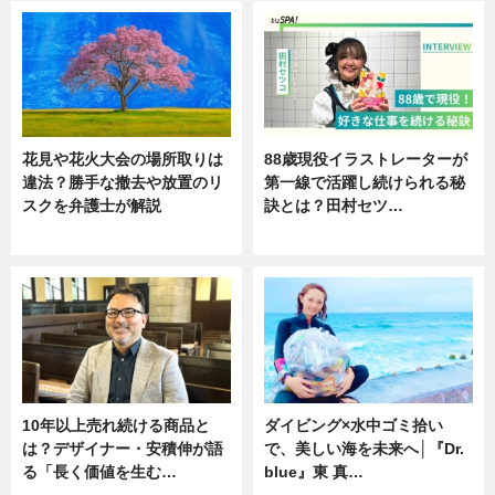
花見や花火大会の場所取りは
88歳現役イラストレーターが
違法？勝手な撤去や放置のリ
第一線で活躍し続けられる秘
スクを弁護士が解説
訣とは？田村セツ…
ニュース
専門家インタビュー
10年以上売れ続ける商品と
ダイビング×水中ゴミ拾い
は？デザイナー・安積伸が語
で、美しい海を未来へ│『Dr.
る「長く価値を生む…
blue』東 真…