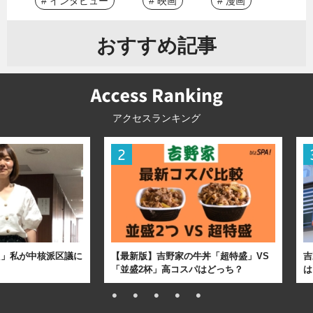
# インタビュー
# 映画
# 漫画
おすすめ記事
アクセスランキング
た」私が中核派区議に
【最新版】吉野家の牛丼「超特盛」VS
吉
「並盛2杯」高コスパはどっち？
は