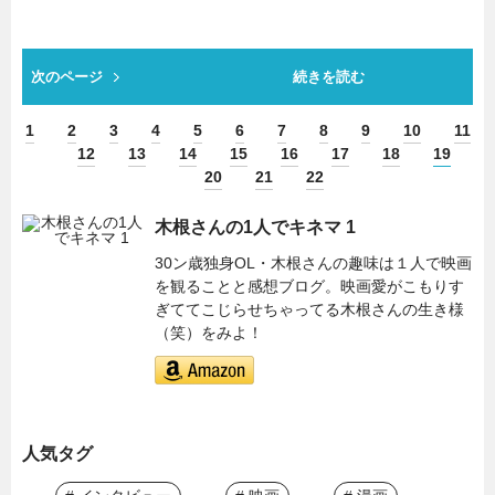
次のページ
続きを読む
1
2
3
4
5
6
7
8
9
10
11
12
13
14
15
16
17
18
19
20
21
22
木根さんの1人でキネマ 1
30ン歳独身OL・木根さんの趣味は１人で映画
を観ることと感想ブログ。映画愛がこもりす
ぎててこじらせちゃってる木根さんの生き様
（笑）をみよ！
人気タグ