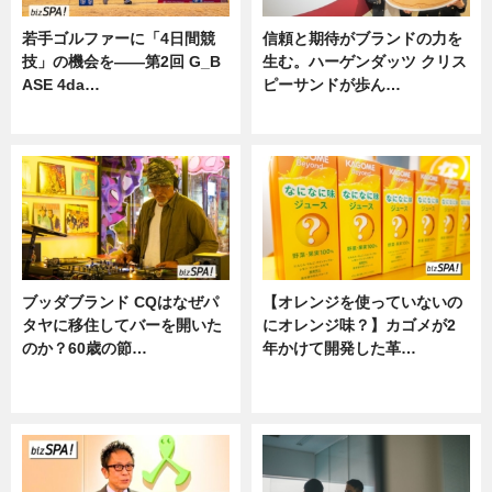
若手ゴルファーに「4日間競
信頼と期待がブランドの力を
技」の機会を——第2回 G_B
生む。ハーゲンダッツ クリス
ASE 4da…
ピーサンドが歩ん…
ニュース
ニュース
ブッダブランド CQはなぜパ
【オレンジを使っていないの
タヤに移住してバーを開いた
にオレンジ味？】カゴメが2
のか？60歳の節…
年かけて開発した革…
ニュース
グルメ, ニュース, 企業インタビュ
ー