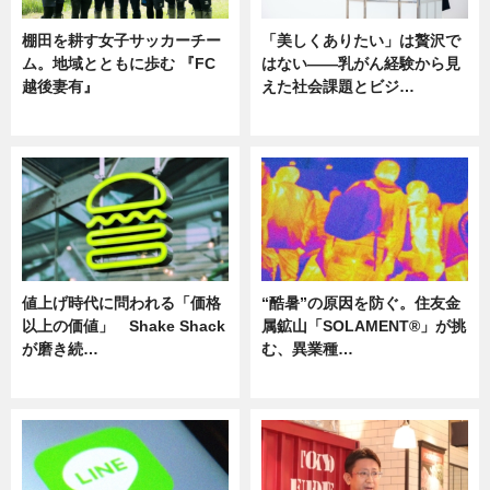
棚田を耕す女子サッカーチー
「美しくありたい」は贅沢で
ム。地域とともに歩む 『FC
はない――乳がん経験から見
越後妻有』
えた社会課題とビジ…
ニュース
ニュース
値上げ時代に問われる「価格
“酷暑”の原因を防ぐ。住友金
以上の価値」 Shake Shack
属鉱山「SOLAMENT®」が挑
が磨き続…
む、異業種…
ニュース
ニュース