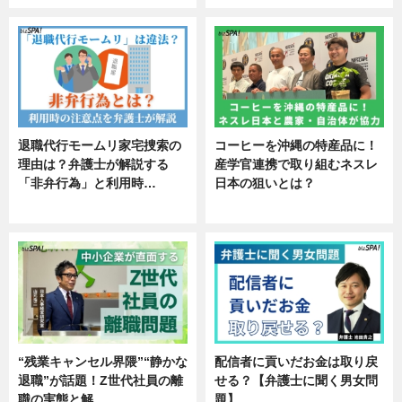
退職代行モームリ家宅捜索の
コーヒーを沖縄の特産品に！
理由は？弁護士が解説する
産学官連携で取り組むネスレ
「非弁行為」と利用時…
日本の狙いとは？
専門家インタビュー
企業インタビュー
“残業キャンセル界隈”“静かな
配信者に貢いだお金は取り戻
退職”が話題！Z世代社員の離
せる？【弁護士に聞く男女問
職の実態と解…
題】