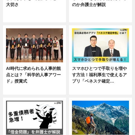
大切さ
のか弁護士が解説
ニュース, 企業インタビュー, 暮ら
専門家インタビュー
し
AI時代に求められる人事的観
スマホひとつで手取りを増や
点とは？「科学的人事アワー
す方法！福利厚生で使えるア
ド」授賞式
プリ「ベネステ確定…
ニュース
企業インタビュー