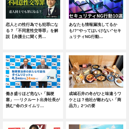
恋人との性行為でも犯罪にな
あなたも情報漏洩してるか
る？「不同意性交等罪」を解
も!?“やってはいけない”セキ
説【弁護士に聞く男…
ュリティNG行動…
専門家インタビュー
専門家インタビュー
働き盛りほど危ない「脳梗
成城石井の冬がひと味違うワ
塞」──リクルート出身社長が
ケとは？他社が敵わない「商
挑む“命のタイムリ…
品力」2つの要
企業インタビュー
グルメ