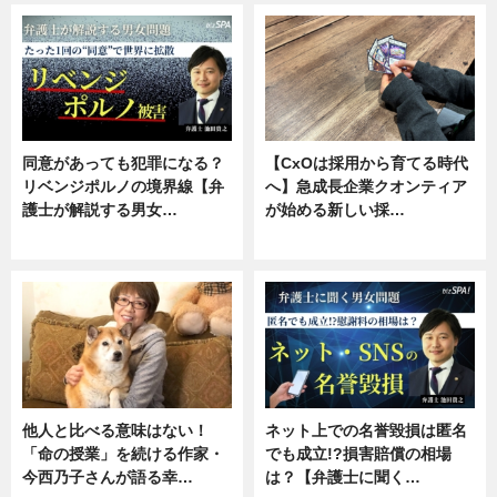
同意があっても犯罪になる？
【CxOは採用から育てる時代
リベンジポルノの境界線【弁
へ】急成長企業クオンティア
護士が解説する男女…
が始める新しい採…
専門家インタビュー
ニュース
他人と比べる意味はない！
ネット上での名誉毀損は匿名
「命の授業」を続ける作家・
でも成立!?損害賠償の相場
今西乃子さんが語る幸…
は？【弁護士に聞く…