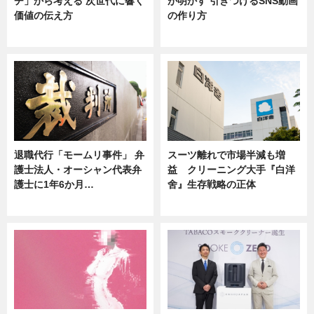
チ」から考える 次世代に響く
が明かす 引きつけるSNS動画
価値の伝え方
の作り方
ニュース
ニュース
退職代行「モームリ事件」 弁
スーツ離れで市場半減も増
護士法人・オーシャン代表弁
益 クリーニング大手『白洋
護士に1年6か月…
舍』生存戦略の正体
ニュース
企業インタビュー