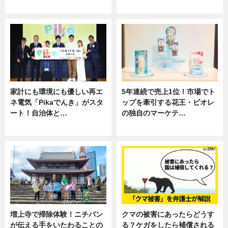
専門家インタビュー
専門家インタビュー
家計にも環境にも優しい再エ
5年連続で売上1位！市場でト
ネ電気「Pikaでんき」がスタ
ップを牽引する花王・ビオレ
ート！自治体と…
の独自のマーケテ…
ニュース
ニュース, 暮らし
増上寺で掃除体験！ニチバン
クマの被害にあったらどうす
が伝える手をいたわることの
る？ケガをしたら補償される