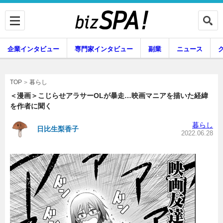
企業インタビュー
専門家インタビュー
副業
ニュース
暮らし
エンタメ
暮らし
TOP
＜漫画＞こじらせアラサーOLが暴走…映画マニアを描いた経緯
を作者に聞く
企業インタビュー
専門家インタビュー
暮らし
日比生梨香子
2022.06.28
副業
ニュース
グルメ
スキル