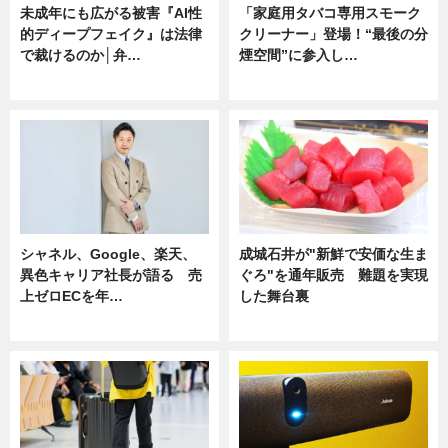
未成年にも広がる被害『AI性
「家庭用タバコ専用スモーク
的ディープフェイク』は法律
クリーナー」登場！“最後の分
で裁けるのか│弁…
煙空間”に参入し…
ニュース
ニュース
シャネル、Google、楽天、
成城石井が"新鮮で安価な生ま
異色キャリア社長が語る 売
ぐろ"を通年販売 難題を実現
上ゼロECを年…
した舞台裏
ニュース
ニュース