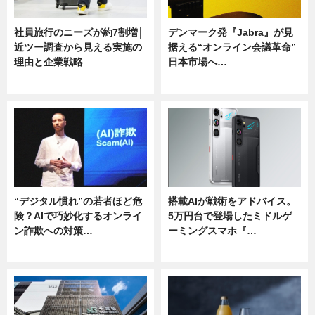
社員旅行のニーズが約7割増│
デンマーク発『Jabra』が見
近ツー調査から見える実施の
据える“オンライン会議革命”
理由と企業戦略
日本市場へ…
ニュース
ニュース
“デジタル慣れ”の若者ほど危
搭載AIが戦術をアドバイス。
険？AIで巧妙化するオンライ
5万円台で登場したミドルゲ
ン詐欺への対策…
ーミングスマホ『…
ニュース
ニュース