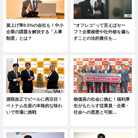
賃上げ率9.5%の会社も！中小
“オフレコ”って言えばセー
企業の課題を解決する「人事
フ？企業秘密や社外秘を漏ら
制度」とは？
すことの法的責任を…
ニュース
ニュース, 専門家インタビュー
酒税改正でビールに再注目！
物価高の社会に挑む！福利厚
ベトナム生産の本格的な味わ
生がもたらす従業員・企業・
いで市場に挑戦
社会への恩恵と可能…
ニュース
ニュース