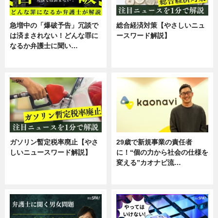
急増中の「爆破予告」冗談で
総合経済対策【やさしいニュ
は済まされない！どんな罪に
ースワード解説】
なるか弁護士に聞い…
ニュース
専門家インタビュー
ガソリン暫定税率廃止【やさ
29歳で新規事業の責任者
しいニュースワード解説】
に！“個の力から社会の仕様を
変える”カオナビ流…
ニュース
企業インタビュー