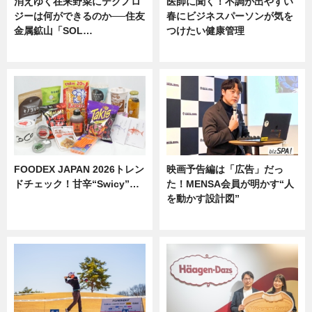
消えゆく在来野菜にテクノロ
医師に聞く！不調が出やすい
ジーは何ができるのか──住友
春にビジネスパーソンが気を
金属鉱山「SOL…
つけたい健康管理
ニュース
ニュース
FOODEX JAPAN 2026トレン
映画予告編は「広告」だっ
ドチェック！甘辛“Swicy”…
た！MENSA会員が明かす“人
を動かす設計図”
ニュース
ニュース