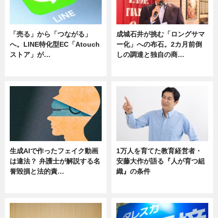
「売る」から「つながる」
成城石井が挑む「ロングサマ
へ。LINE特化型EC「Atouch
ー化」への布石。2カ月前倒
ストア」が…
しの調達と独自の商…
ニュース
ニュース
生成AIで作ったフェイク動画
1万人を育てた教育経営者・
は違法？ 弁護士が解説する名
安藤大作が語る『人が育つ組
誉毀損と法的責…
織』の条件
ニュース
ニュース