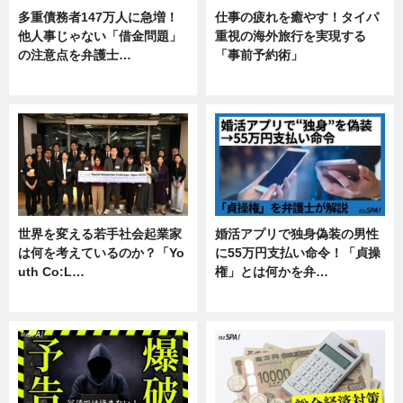
多重債務者147万人に急増！
仕事の疲れを癒やす！タイパ
他人事じゃない「借金問題」
重視の海外旅行を実現する
の注意点を弁護士…
「事前予約術」
専門家インタビュー
暮らし
世界を変える若手社会起業家
婚活アプリで独身偽装の男性
は何を考えているのか？「Yo
に55万円支払い命令！「貞操
uth Co:L…
権」とは何かを弁…
スキル
専門家インタビュー