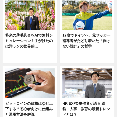
将来の薄毛具合をAIで無料シ
17歳でドイツへ。元サッカー
ミュレーション！手がけたの
指導者がたどり着いた「負け
は洋ランの世界的…
ない設計」の哲学
ニュース
ニュース
sponsored by 河野メリクロン
ビットコインの価格はなぜ上
HR EXPO主催者が語る 総
下する？初心者向けに仕組み
務・人事・教育の最新トレン
と運用方法を解説
ドとは？