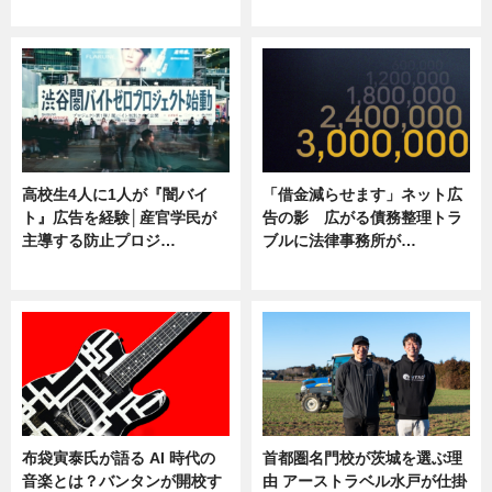
ニュース
ニュース
高校生4人に1人が『闇バイ
「借金減らせます」ネット広
ト』広告を経験│産官学民が
告の影 広がる債務整理トラ
主導する防止プロジ…
ブルに法律事務所が…
ニュース
ニュース
布袋寅泰氏が語る AI 時代の
首都圏名門校が茨城を選ぶ理
音楽とは？バンタンが開校す
由 アーストラベル水戸が仕掛