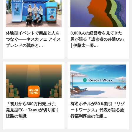
体験型イベントで商品と人を
3,000人の経営者を見てきた
つなぐ――ネスカフェ アイス
男が語る「成功者の共通OS」
ブレンドの戦略と…
│伊藤太一著…
ニュース
ニュース
「初月から300万円売上げ」
有名ホテルが80％割引『リゾ
発見型EC・Temuが切り拓く
ートワークス』代表が語る旅
販路の常識
行福利厚生の仕組…
ニュース
ニュース