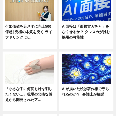
付加価値を足さずに売上500
AI面接は「面接官ガチャ」を
億超│究極の本質を突く ライ
なくせるか？ タレスカが挑む
フドリンク カ…
採用の可能性
ニュース
ニュース
「小さな手に何度も針を刺し
AIが描いた絵は著作権で守ら
たくない…」現場の悲痛な訴
れるのか？│弁護士が解説
えから開発されたア…
ニュース
ニュース