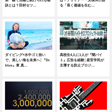
訣とは？田村セツ…
る「長く価値を生む…
専門家インタビュー
ニュース
ダイビング×水中ゴミ拾い
高校生4人に1人が『闇バイ
で、美しい海を未来へ│『Dr.
ト』広告を経験│産官学民が
blue』東 真…
主導する防止プロジ…
ニュース
ニュース