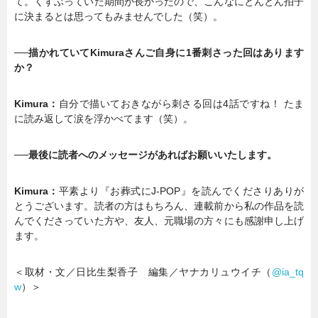
て。くすぶっていた期間が長かったので、こんなにとんとん拍子
に決まるとは思ってもみませんでした（笑）。
──描かれていてKimuraさんご自身に1番刺さった回はあります
か？
Kimura：
自分で描いておきながら刺さる回は4話ですね！ たま
に読み返して涙を浮かべてます（笑）。
──最後に読者へのメッセージがあればお願いいたします。
Kimura：
平素より『お葬式にJ-POP』を読んでくださりありが
とうございます。読者の方はもちろん、連載前から私の作品を読
んでくださっていた方や、友人、元職場の方々にも感謝申し上げ
ます。
＜取材・文／日比生梨香子 編集／ヤナカリュウイチ（
@ia_tq
w
）＞