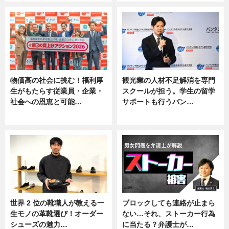
物価高の社会に挑む！福利厚
観光業の人材不足解消を専門
生がもたらす従業員・企業・
スクールが担う。学生の留学
社会への恩恵と可能…
サポートも行うバン…
ニュース
ニュース, 企業インタビュー
世界 2 位の靴職人が教える一
ブロックしても連絡が止まら
生モノの革靴選び！オーダー
ない…それ、ストーカー行為
シューズの魅力…
に当たる？弁護士が…