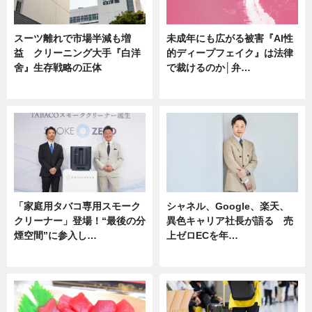
スーツ離れで市場半減も増
未成年にも広がる被害『AI性
益 クリーニング大手『白洋
的ディープフェイク』は法律
舍』生存戦略の正体
で裁けるのか│弁…
企業インタビュー
ニュース
「家庭用タバコ専用スモーク
シャネル、Google、楽天、
クリーナー」登場！“最後の分
異色キャリア社長が語る 売
煙空間”に参入し…
上ゼロECを年…
ニュース
ニュース