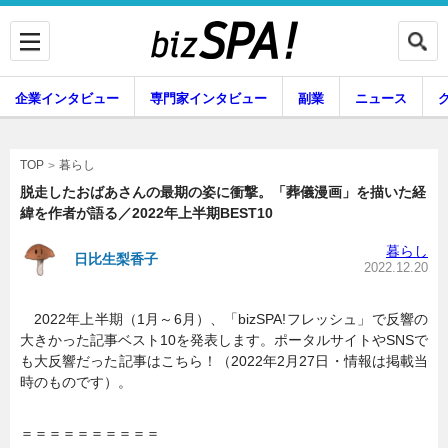
企業インタビュー
専門家インタビュー
副業
ニュース
暮らし
エンタメ
暮らし
TOP
脱走したおばあさんの最期の姿に衝撃。「葬儀漫画」を描いた経
緯を作者が語る／2022年上半期BEST10
企業インタビュー
専門家インタビュー
暮らし
日比生梨香子
2022.12.20
2022年上半期（1月～6月）、「bizSPA!フレッシュ」で反響の
副業
ニュース
大きかった記事ベスト10を発表します。ポータルサイトやSNSで
も大反響だった記事はこちら！（2022年2月27日・情報は掲載当
時のものです）。
グルメ
スキル
＝＝＝＝＝＝＝＝＝＝