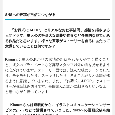
SNSへの投稿が自信につながる
──『お葬式にJ-POP』はリアルなお仕事描写、感情を揺さぶる
人間ドラマ、主人公の等身大な葛藤や青春など多層的な魅力があ
る作品だと思います。様々な要素がストーリーを創るにあたって
意識していることは何ですか？
Kimura：
主人公あかりの感情の起伏をわかりやすく描くこと
と、彼女のプライベートなど葬祭スタッフ以外の面を見せるよう
に心がけています。ストーリー面では、読んだ後にジーンとした
り、モヤモヤしたり、スッキリしたり、考えこんだりと余韻が残
るように意識していますね。また、『お葬式にJ-POP』はストー
リーが各話読み切りです。毎回読んだ誰かに刺さるといいなぁ、
と思いながら描いています。
──Kimuraさんは連載前から、イラストコミュニケーションサー
ビスのpixivなどで活躍されていました。SNSへの漫画投稿を始