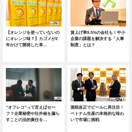
【オレンジを使っていないの
賃上げ率9.5%の会社も！中小
にオレンジ味？】カゴメが2
企業の課題を解決する「人事
年かけて開発した革…
制度」とは？
グルメ, ニュース, 企業インタビュ
ニュース
ー
“オフレコ”って言えばセー
酒税改正でビールに再注目！
フ？企業秘密や社外秘を漏ら
ベトナム生産の本格的な味わ
すことの法的責任を…
いで市場に挑戦
ニュース, 専門家インタビュー
ニュース