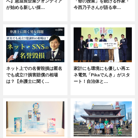
へ】急成長企業クオンティア
「命の授業」を続ける作家・
が始める新しい採…
今西乃子さんが語る幸…
ニュース
専門家インタビュー
ネット上での名誉毀損は匿名
家計にも環境にも優しい再エ
でも成立!?損害賠償の相場
ネ電気「Pikaでんき」がスタ
は？【弁護士に聞く…
ート！自治体と…
専門家インタビュー
ニュース