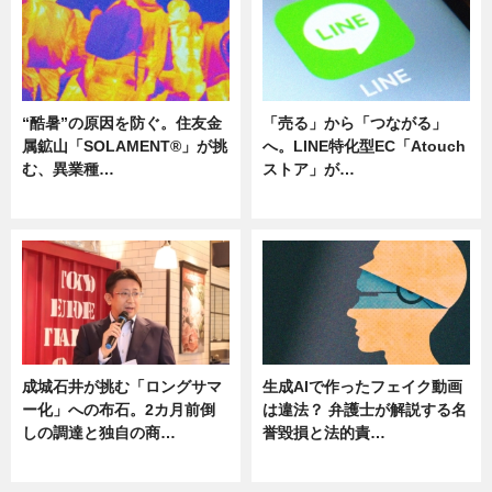
“酷暑”の原因を防ぐ。住友金
「売る」から「つながる」
属鉱山「SOLAMENT®」が挑
へ。LINE特化型EC「Atouch
む、異業種…
ストア」が…
ニュース
ニュース
成城石井が挑む「ロングサマ
生成AIで作ったフェイク動画
ー化」への布石。2カ月前倒
は違法？ 弁護士が解説する名
しの調達と独自の商…
誉毀損と法的責…
ニュース
ニュース