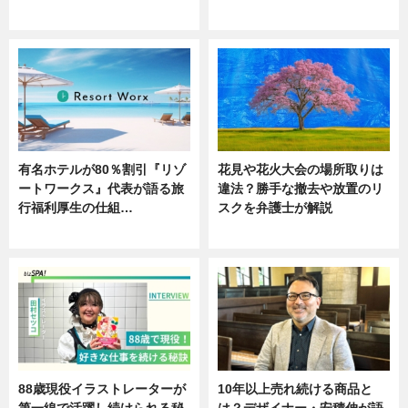
ニュース
ニュース
有名ホテルが80％割引『リゾ
花見や花火大会の場所取りは
ートワークス』代表が語る旅
違法？勝手な撤去や放置のリ
行福利厚生の仕組…
スクを弁護士が解説
ニュース
ニュース
88歳現役イラストレーターが
10年以上売れ続ける商品と
第一線で活躍し続けられる秘
は？デザイナー・安積伸が語