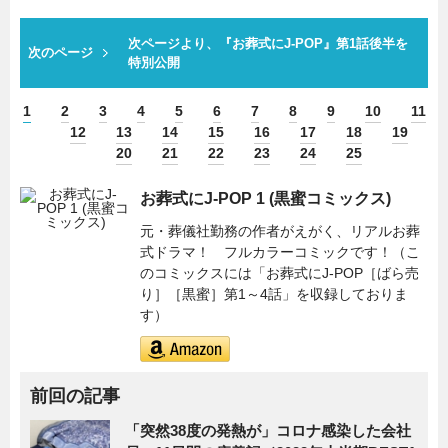
次ページより、『お葬式にJ-POP』第1話後半を
次のページ
特別公開
1
2
3
4
5
6
7
8
9
10
11
12
13
14
15
16
17
18
19
20
21
22
23
24
25
お葬式にJ-POP 1 (黒蜜コミックス)
元・葬儀社勤務の作者がえがく、リアルお葬
式ドラマ！ フルカラーコミックです！（こ
のコミックスには「お葬式にJ-POP［ばら売
り］［黒蜜］第1～4話」を収録しておりま
す）
前回の記事
「突然38度の発熱が」コロナ感染した会社