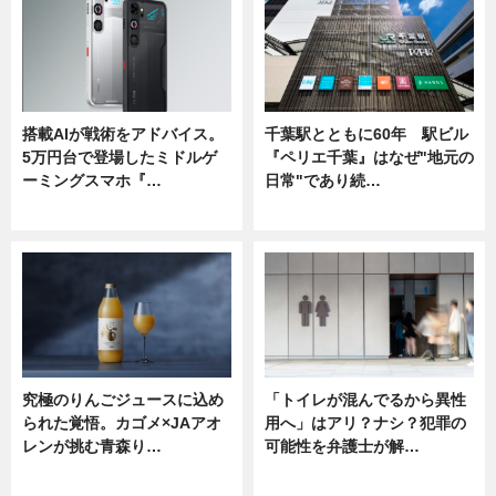
搭載AIが戦術をアドバイス。
千葉駅とともに60年 駅ビル
5万円台で登場したミドルゲ
『ペリエ千葉』はなぜ"地元の
ーミングスマホ『…
日常"であり続…
ニュース
ニュース
究極のりんごジュースに込め
「トイレが混んでるから異性
られた覚悟。カゴメ×JAアオ
用へ」はアリ？ナシ？犯罪の
レンが挑む青森り…
可能性を弁護士が解…
ニュース
ニュース, 専門家インタビュー