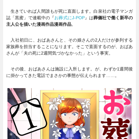
生きていれば人間誰もが死に直面します。白泉社の電子マンガ
暮らし
エンタメ
誌「黒蜜」で連載中の『
お葬式にJ-POP
』は
葬儀社で働く新卒の
主人公を描いた漫画作品漫画作品
。
連載一覧
入社初日に、おばあさんと、その娘さんの2人だけが参列する
家族葬を担当することになります。そこで直面するのが、おばあ
さんが「夫の死に2週間気づかなかった」という事実。
その後、おばあさんは施設に入所します。が、わずか1週間後
に掛かってきた電話でまさかの事態が伝えられます……。