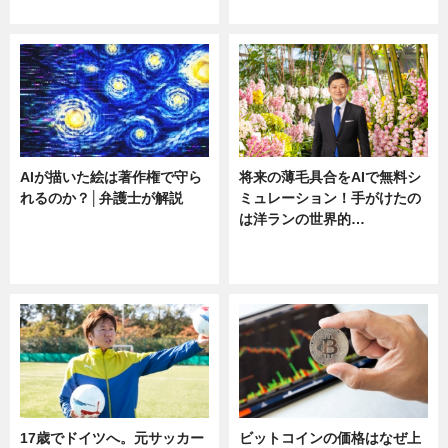
ニュース
ニュース
AIが描いた絵は著作権で守ら
将来の薄毛具合をAIで無料シ
れるのか？│弁護士が解説
ミュレーション！手がけたの
は洋ランの世界的…
ニュース
ニュース
sponsored by 河野メリクロン
17歳でドイツへ。元サッカー
ビットコインの価格はなぜ上