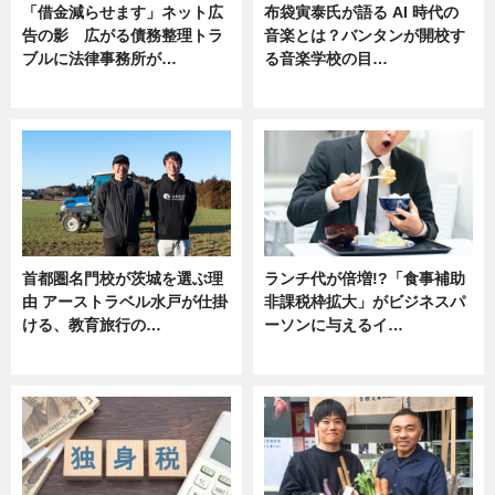
「借金減らせます」ネット広
布袋寅泰氏が語る AI 時代の
告の影 広がる債務整理トラ
音楽とは？バンタンが開校す
ブルに法律事務所が…
る音楽学校の目…
ニュース
ニュース
首都圏名門校が茨城を選ぶ理
ランチ代が倍増!?「食事補助
由 アーストラベル水戸が仕掛
非課税枠拡大」がビジネスパ
ける、教育旅行の…
ーソンに与えるイ…
ニュース
ニュース