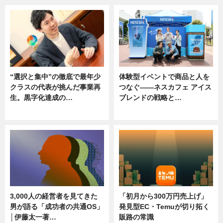
“選択と集中”の徹底で最年少
体験型イベントで商品と人を
クラスの代表が挑んだ事業再
つなぐ――ネスカフェ アイス
生。黒字化達成の…
ブレンドの戦略と…
ニュース
ニュース
3,000人の経営者を見てきた
「初月から300万円売上げ」
男が語る「成功者の共通OS」
発見型EC・Temuが切り拓く
│伊藤太一著…
販路の常識