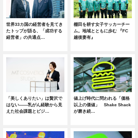
世界33カ国の経営者を見てき
棚田を耕す女子サッカーチー
たトップが語る、「成功する
ム。地域とともに歩む 『FC
経営者」の共通点…
越後妻有』
ニュース
ニュース
「美しくありたい」は贅沢で
値上げ時代に問われる「価格
はない――乳がん経験から見
以上の価値」 Shake Shack
えた社会課題とビジ…
が磨き続…
ニュース
ニュース