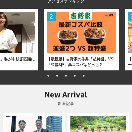
アクセスランキング
た」私が中核派区議に
【最新版】吉野家の牛丼「超特盛」VS
【
「並盛2杯」高コスパはどっち？
ー
新着記事