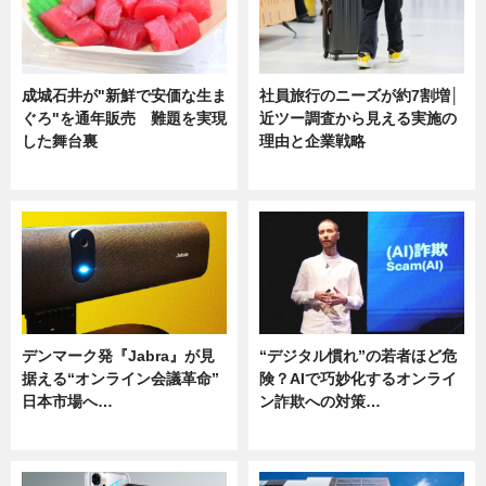
成城石井が"新鮮で安価な生ま
社員旅行のニーズが約7割増│
ぐろ"を通年販売 難題を実現
近ツー調査から見える実施の
した舞台裏
理由と企業戦略
ニュース
ニュース
デンマーク発『Jabra』が見
“デジタル慣れ”の若者ほど危
据える“オンライン会議革命”
険？AIで巧妙化するオンライ
日本市場へ…
ン詐欺への対策…
ニュース
ニュース