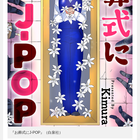
『お葬式にJ-POP』（白泉社）