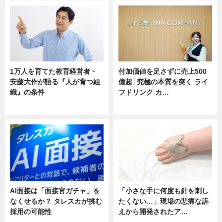
1万人を育てた教育経営者・
付加価値を足さずに売上500
安藤大作が語る『人が育つ組
億超│究極の本質を突く ライ
織』の条件
フドリンク カ…
ニュース
ニュース
AI面接は「面接官ガチャ」を
「小さな手に何度も針を刺し
なくせるか？ タレスカが挑む
たくない…」現場の悲痛な訴
採用の可能性
えから開発されたア…