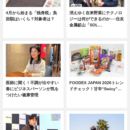
4月から始まる「独身税」負
消えゆく在来野菜にテクノロ
担額はいくら？対象者は？
ジーは何ができるのか──住友
金属鉱山「SOL…
ニュース
ニュース
医師に聞く！不調が出やすい
FOODEX JAPAN 2026トレン
春にビジネスパーソンが気を
ドチェック！甘辛“Swicy”…
つけたい健康管理
ニュース
ニュース