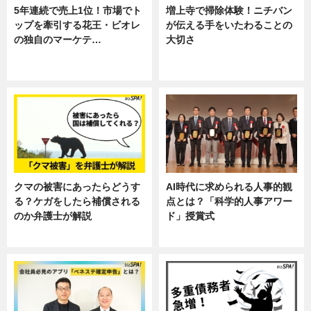
5年連続で売上1位！市場でト
増上寺で掃除体験！ニチバン
ップを牽引する花王・ビオレ
が伝える手をいたわることの
の独自のマーケテ…
大切さ
ニュース, 暮らし
ニュース, 企業インタビュー, 暮ら
し
クマの被害にあったらどうす
AI時代に求められる人事的観
る？ケガをしたら補償される
点とは？「科学的人事アワー
のか弁護士が解説
ド」授賞式
専門家インタビュー
ニュース