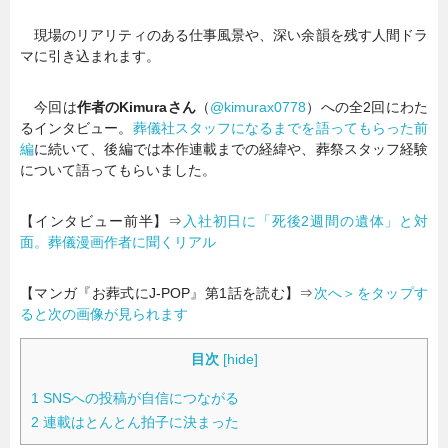
現場のリアリティのある仕事風景や、深い余韻を残す人間ドラ
マに引き込まれます。
今回は
作者のKimuraさん
（
@kimurax0778
）への全2回にわた
るインタビュー。
葬儀社スタッフになるまでを語ってもらった前
編
に続いて、後編では本作連載までの経緯や、葬祭スタッフ経験
について語ってもらいました。
【インタビュー前半】⇒
入社初日に「死後2週間の遺体」と対
面。葬儀漫画作者に聞くリアル
【マンガ『お葬式にJ-POP』第1話を読む】⇒
次へ＞をタップす
ると次の画像が見られます
目次
[
hide
]
1
SNSへの投稿が自信につながる
2
連載はとんとん拍子に決まった