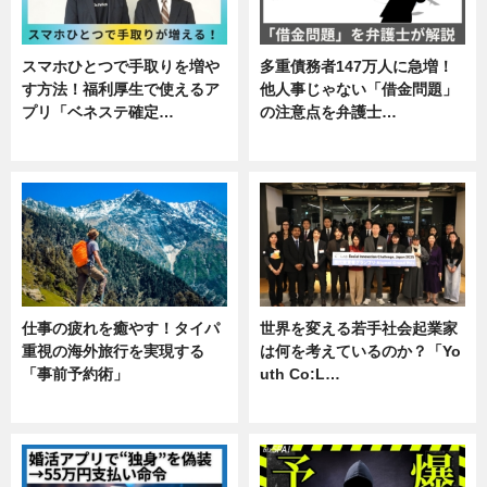
スマホひとつで手取りを増や
多重債務者147万人に急増！
す方法！福利厚生で使えるア
他人事じゃない「借金問題」
プリ「ベネステ確定…
の注意点を弁護士…
企業インタビュー
専門家インタビュー
仕事の疲れを癒やす！タイパ
世界を変える若手社会起業家
重視の海外旅行を実現する
は何を考えているのか？「Yo
「事前予約術」
uth Co:L…
暮らし
スキル