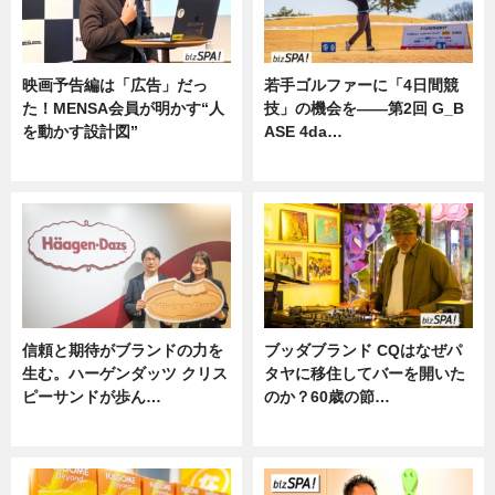
映画予告編は「広告」だっ
若手ゴルファーに「4日間競
た！MENSA会員が明かす“人
技」の機会を——第2回 G_B
を動かす設計図”
ASE 4da…
ニュース
ニュース
信頼と期待がブランドの力を
ブッダブランド CQはなぜパ
生む。ハーゲンダッツ クリス
タヤに移住してバーを開いた
ピーサンドが歩ん…
のか？60歳の節…
ニュース
ニュース