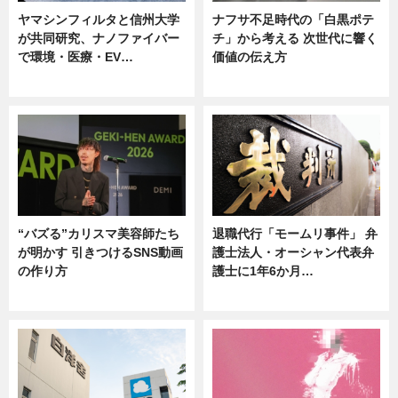
ヤマシンフィルタと信州大学
ナフサ不足時代の「白黒ポテ
が共同研究、ナノファイバー
チ」から考える 次世代に響く
で環境・医療・EV…
価値の伝え方
ニュース
ニュース
“バズる”カリスマ美容師たち
退職代行「モームリ事件」 弁
が明かす 引きつけるSNS動画
護士法人・オーシャン代表弁
の作り方
護士に1年6か月…
ニュース
ニュース