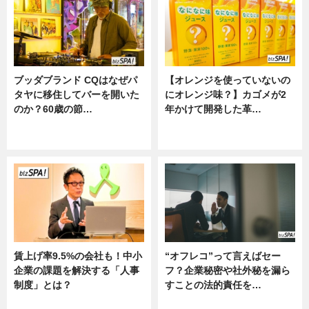
ブッダブランド CQはなぜパ
【オレンジを使っていないの
タヤに移住してバーを開いた
にオレンジ味？】カゴメが2
のか？60歳の節…
年かけて開発した革…
ニュース
グルメ, ニュース, 企業インタビュ
ー
賃上げ率9.5%の会社も！中小
“オフレコ”って言えばセー
企業の課題を解決する「人事
フ？企業秘密や社外秘を漏ら
制度」とは？
すことの法的責任を…
ニュース
ニュース, 専門家インタビュー