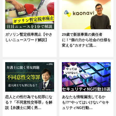
ガソリン暫定税率廃止【やさ
29歳で新規事業の責任者
しいニュースワード解説】
に！“個の力から社会の仕様を
変える”カオナビ流…
ニュース
企業インタビュー
恋人との性行為でも犯罪にな
あなたも情報漏洩してるか
る？「不同意性交等罪」を解
も!?“やってはいけない”セキ
説【弁護士に聞く男…
ュリティNG行動…
専門家インタビュー
専門家インタビュー