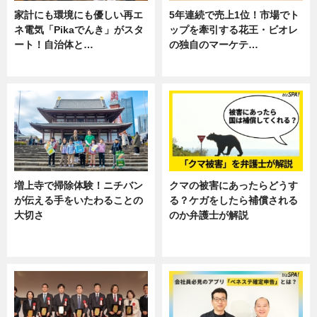
家計にも環境にも優しい再エ
5年連続で売上1位！市場でト
ネ電気「Pikaでんき」がスタ
ップを牽引する花王・ビオレ
ート！自治体と…
の独自のマーケテ…
ニュース
ニュース, 暮らし
増上寺で掃除体験！ニチバン
クマの被害にあったらどうす
が伝える手をいたわることの
る？ケガをしたら補償される
大切さ
のか弁護士が解説
ニュース, 企業インタビュー, 暮ら
専門家インタビュー
し