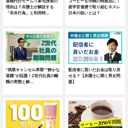
退職代行モームリ家宅捜索の
コーヒーを沖縄の特産品に！
理由は？弁護士が解説する
産学官連携で取り組むネスレ
「非弁行為」と利用時…
日本の狙いとは？
専門家インタビュー
企業インタビュー
“残業キャンセル界隈”“静かな
配信者に貢いだお金は取り戻
退職”が話題！Z世代社員の離
せる？【弁護士に聞く男女問
職の実態と解…
題】
企業インタビュー
専門家インタビュー