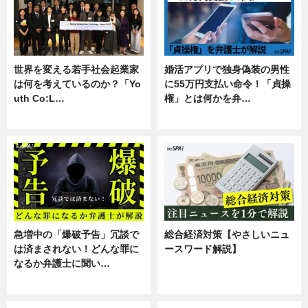
世界を変える若手社会起業家
婚活アプリで独身偽装の男性
は何を考えているのか？「Yo
に55万円支払い命令！「貞操
uth Co:L…
権」とは何かを弁…
スキル
専門家インタビュー
急増中の「爆破予告」冗談で
総合経済対策【やさしいニュ
は済まされない！どんな罪に
ースワード解説】
なるか弁護士に聞い…
ニュース
専門家インタビュー