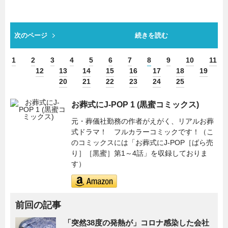
次のページ
続きを読む
1
2
3
4
5
6
7
8
9
10
11
12
13
14
15
16
17
18
19
20
21
22
23
24
25
お葬式にJ-POP 1 (黒蜜コミックス)
元・葬儀社勤務の作者がえがく、リアルお葬
式ドラマ！ フルカラーコミックです！（こ
のコミックスには「お葬式にJ-POP［ばら売
り］［黒蜜］第1～4話」を収録しておりま
す）
前回の記事
「突然38度の発熱が」コロナ感染した会社