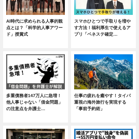
AI時代に求められる人事的観
スマホひとつで手取りを増や
点とは？「科学的人事アワー
す方法！福利厚生で使えるア
ド」授賞式
プリ「ベネステ確定…
ニュース
企業インタビュー
多重債務者147万人に急増！
仕事の疲れを癒やす！タイパ
他人事じゃない「借金問題」
重視の海外旅行を実現する
の注意点を弁護士…
「事前予約術」
専門家インタビュー
暮らし