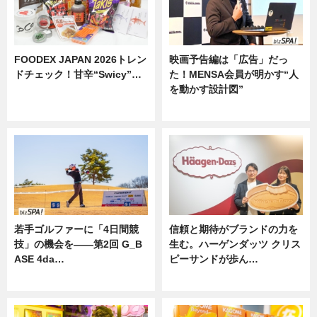
FOODEX JAPAN 2026トレン
映画予告編は「広告」だっ
ドチェック！甘辛“Swicy”…
た！MENSA会員が明かす“人
を動かす設計図”
ニュース
ニュース
若手ゴルファーに「4日間競
信頼と期待がブランドの力を
技」の機会を——第2回 G_B
生む。ハーゲンダッツ クリス
ASE 4da…
ピーサンドが歩ん…
ニュース
ニュース