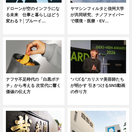
ドローンが空のインフラにな
ヤマシンフィルタと信州大学
る未来 仕事と暮らしはどう
が共同研究、ナノファイバー
変わる？│ブルーイ…
で環境・医療・EV…
ニュース
ニュース
ナフサ不足時代の「白黒ポテ
“バズる”カリスマ美容師たち
チ」から考える 次世代に響く
が明かす 引きつけるSNS動画
価値の伝え方
の作り方
ニュース
ニュース