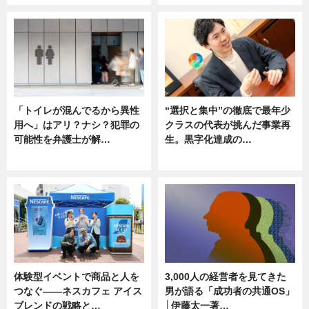
「トイレが混んでるから異性
“選択と集中”の徹底で最年少
用へ」はアリ？ナシ？犯罪の
クラスの代表が挑んだ事業再
可能性を弁護士が解…
生。黒字化達成の…
ニュース, 専門家インタビュー
ニュース
体験型イベントで商品と人を
3,000人の経営者を見てきた
つなぐ――ネスカフェ アイス
男が語る「成功者の共通OS」
ブレンドの戦略と…
│伊藤太一著…