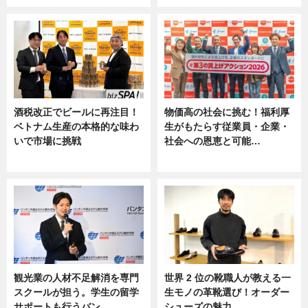
酒税改正でビールに再注目！
物価高の社会に挑む！福利厚
ベトナム生産の本格的な味わ
生がもたらす従業員・企業・
いで市場に挑戦
社会への恩恵と可能…
ニュース
ニュース
観光業の人材不足解消を専門
世界 2 位の靴職人が教える一
スクールが担う。学生の留学
生モノの革靴選び！オーダー
サポートも行うバン…
シューズの魅力…