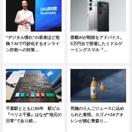
“デジタル慣れ”の若者ほど危
搭載AIが戦術をアドバイス。
険？AIで巧妙化するオンライ
5万円台で登場したミドルゲ
ン詐欺への対策…
ーミングスマホ『…
ニュース
ニュース
千葉駅とともに60年 駅ビル
究極のりんごジュースに込め
『ペリエ千葉』はなぜ"地元の
られた覚悟。カゴメ×JAアオ
日常"であり続…
レンが挑む青森り…
ニュース
ニュース