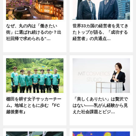
なぜ、丸の内は「働きたい
世界33カ国の経営者を見てき
街」に選ばれ続けるのか？出
たトップが語る、「成功する
社回帰で求められる“…
経営者」の共通点…
ニュース
ニュース
棚田を耕す女子サッカーチー
「美しくありたい」は贅沢で
ム。地域とともに歩む 『FC
はない――乳がん経験から見
越後妻有』
えた社会課題とビジ…
ニュース
ニュース