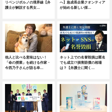
リベンジポルノの境界線【弁
へ】急成長企業クオンティア
護士が解説する男女…
が始める新しい採…
専門家インタビュー
ニュース
他人と比べる意味はない！
ネット上での名誉毀損は匿名
「命の授業」を続ける作家・
でも成立!?損害賠償の相場
今西乃子さんが語る幸…
は？【弁護士に聞く…
専門家インタビュー
専門家インタビュー