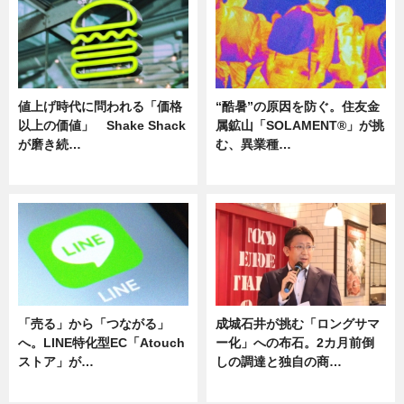
値上げ時代に問われる「価格
“酷暑”の原因を防ぐ。住友金
以上の価値」 Shake Shack
属鉱山「SOLAMENT®」が挑
が磨き続…
む、異業種…
ニュース
ニュース
「売る」から「つながる」
成城石井が挑む「ロングサマ
へ。LINE特化型EC「Atouch
ー化」への布石。2カ月前倒
ストア」が…
しの調達と独自の商…
ニュース
ニュース