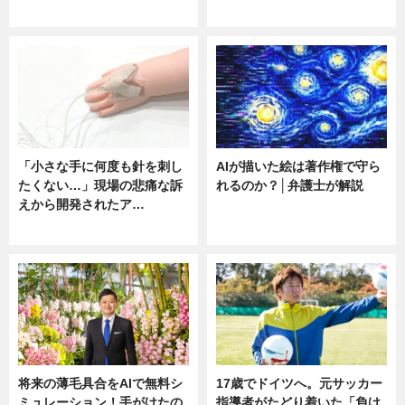
ニュース
ニュース
「小さな手に何度も針を刺し
AIが描いた絵は著作権で守ら
たくない…」現場の悲痛な訴
れるのか？│弁護士が解説
えから開発されたア…
ニュース
ニュース
将来の薄毛具合をAIで無料シ
17歳でドイツへ。元サッカー
ミュレーション！手がけたの
指導者がたどり着いた「負け