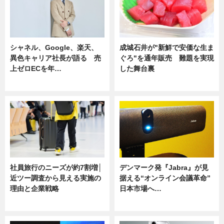
シャネル、Google、楽天、
成城石井が"新鮮で安価な生ま
異色キャリア社長が語る 売
ぐろ"を通年販売 難題を実現
上ゼロECを年…
した舞台裏
ニュース
ニュース
社員旅行のニーズが約7割増│
デンマーク発『Jabra』が見
近ツー調査から見える実施の
据える“オンライン会議革命”
理由と企業戦略
日本市場へ…
ニュース
ニュース