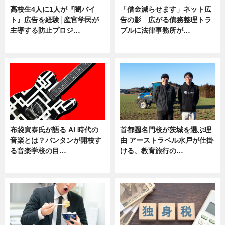
高校生4人に1人が『闇バイ
「借金減らせます」ネット広
ト』広告を経験│産官学民が
告の影 広がる債務整理トラ
主導する防止プロジ…
ブルに法律事務所が…
ニュース
ニュース
布袋寅泰氏が語る AI 時代の
首都圏名門校が茨城を選ぶ理
音楽とは？バンタンが開校す
由 アーストラベル水戸が仕掛
る音楽学校の目…
ける、教育旅行の…
ニュース
ニュース