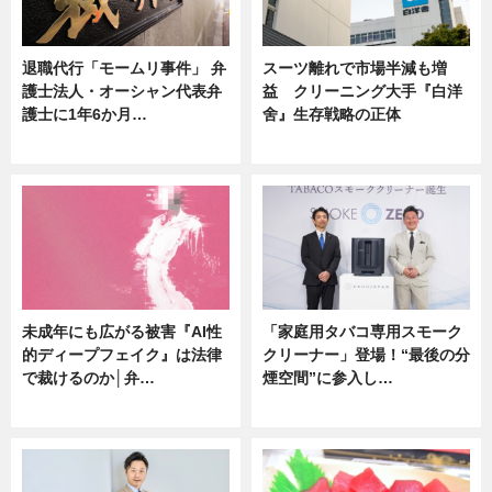
退職代行「モームリ事件」 弁
スーツ離れで市場半減も増
護士法人・オーシャン代表弁
益 クリーニング大手『白洋
護士に1年6か月…
舍』生存戦略の正体
ニュース
企業インタビュー
未成年にも広がる被害『AI性
「家庭用タバコ専用スモーク
的ディープフェイク』は法律
クリーナー」登場！“最後の分
で裁けるのか│弁…
煙空間”に参入し…
ニュース
ニュース