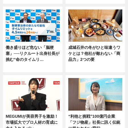
働き盛りほど危ない「脳梗
成城石井の冬がひと味違うワ
塞」──リクルート出身社長が
ケとは？他社が敵わない「商
挑む“命のタイムリ…
品力」2つの要
企業インタビュー
グルメ
MEGUMIが美容男子を激励！
“利他と挑戦”100億円企業
市場拡大でプロ人材の育成に
「フジ物産」社長に訊く伝統