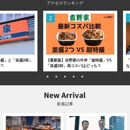
アクセスランキング
盛」と「並盛2杯」
【最新版】吉野家の牛丼「超特盛」VS
「
パ？
「並盛2杯」高コスパはどっち？
な
新着記事