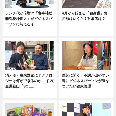
ランチ代が倍増!?「食事補助
4月から始まる「独身税」負
非課税枠拡大」がビジネスパ
担額はいくら？対象者は？
ーソンに与えるイ…
ニュース
ニュース
消えゆく在来野菜にテクノロ
医師に聞く！不調が出やすい
ジーは何ができるのか──住友
春にビジネスパーソンが気を
金属鉱山「SOL…
つけたい健康管理
ニュース
ニュース