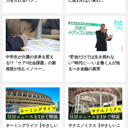
力を入れるバン…
に捉われない変幻…
企業インタビュー
ニュース
中学生が介護の未来を変え
“貯金だけでは生き残れな
る!?「ケア×社会課題」の新
い”時代に──いま働く人が知
発想が生むイノベー…
るべき金融の真実
ニュース
企業インタビュー
ネーミングライツ【やさしい
サナエノミクス【やさしいニ