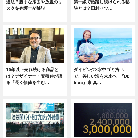
違法？勝手な撤去や放置のリ
第一線で活躍し続けられる秘
スクを弁護士が解説
訣とは？田村セツ…
ニュース
専門家インタビュー
10年以上売れ続ける商品と
ダイビング×水中ゴミ拾い
は？デザイナー・安積伸が語
で、美しい海を未来へ│『Dr.
る「長く価値を生む…
blue』東 真…
ニュース
ニュース