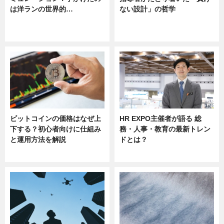
は洋ランの世界的…
ない設計」の哲学
ニュース
ニュース
sponsored by 河野メリクロン
ビットコインの価格はなぜ上
HR EXPO主催者が語る 総
下する？初心者向けに仕組み
務・人事・教育の最新トレン
と運用方法を解説
ドとは？
ニュース
ニュース