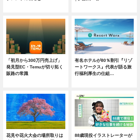
ニュース
ニュース
「初月から300万円売上げ」
有名ホテルが80％割引『リゾ
発見型EC・Temuが切り拓く
ートワークス』代表が語る旅
販路の常識
行福利厚生の仕組…
ニュース
ニュース
花見や花火大会の場所取りは
88歳現役イラストレーターが