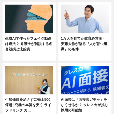
生成AIで作ったフェイク動画
1万人を育てた教育経営者・
は違法？ 弁護士が解説する名
安藤大作が語る『人が育つ組
誉毀損と法的責…
織』の条件
ニュース
ニュース
付加価値を足さずに売上500
AI面接は「面接官ガチャ」を
億超│究極の本質を突く ライ
なくせるか？ タレスカが挑む
フドリンク カ…
採用の可能性