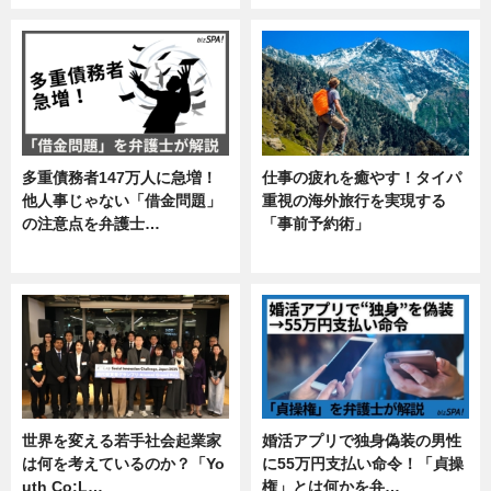
多重債務者147万人に急増！
仕事の疲れを癒やす！タイパ
他人事じゃない「借金問題」
重視の海外旅行を実現する
の注意点を弁護士…
「事前予約術」
専門家インタビュー
暮らし
世界を変える若手社会起業家
婚活アプリで独身偽装の男性
は何を考えているのか？「Yo
に55万円支払い命令！「貞操
uth Co:L…
権」とは何かを弁…