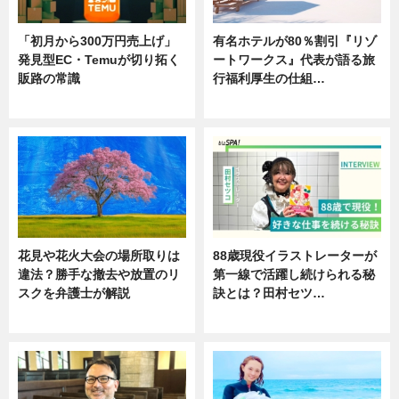
「初月から300万円売上げ」
有名ホテルが80％割引『リゾ
発見型EC・Temuが切り拓く
ートワークス』代表が語る旅
販路の常識
行福利厚生の仕組…
ニュース
ニュース
花見や花火大会の場所取りは
88歳現役イラストレーターが
違法？勝手な撤去や放置のリ
第一線で活躍し続けられる秘
スクを弁護士が解説
訣とは？田村セツ…
ニュース
専門家インタビュー