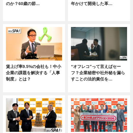
のか？60歳の節…
年かけて開発した革…
ニュース
グルメ, ニュース, 企業インタビュ
ー
賃上げ率9.5%の会社も！中小
“オフレコ”って言えばセー
企業の課題を解決する「人事
フ？企業秘密や社外秘を漏ら
制度」とは？
すことの法的責任を…
ニュース
ニュース, 専門家インタビュー