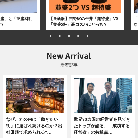
盛」と「並盛2杯」
【最新版】吉野家の牛丼「超特盛」VS
「
パ？
「並盛2杯」高コスパはどっち？
な
新着記事
なぜ、丸の内は「働きたい
世界33カ国の経営者を見てき
街」に選ばれ続けるのか？出
たトップが語る、「成功する
社回帰で求められる“…
経営者」の共通点…