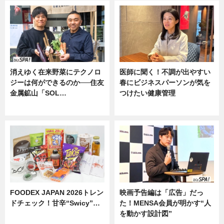
消えゆく在来野菜にテクノロ
医師に聞く！不調が出やすい
ジーは何ができるのか──住友
春にビジネスパーソンが気を
金属鉱山「SOL…
つけたい健康管理
ニュース
ニュース
FOODEX JAPAN 2026トレン
映画予告編は「広告」だっ
ドチェック！甘辛“Swicy”…
た！MENSA会員が明かす“人
を動かす設計図”
ニュース