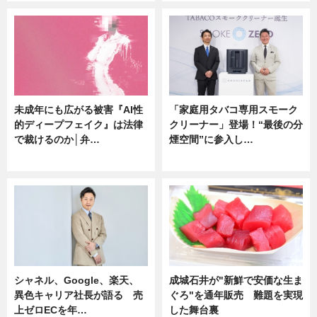
未成年にも広がる被害『AI性
「家庭用タバコ専用スモーク
的ディープフェイク』は法律
クリーナー」登場！“最後の分
で裁けるのか│弁…
煙空間”に参入し…
ニュース
ニュース
シャネル、Google、楽天、
成城石井が"新鮮で安価な生ま
異色キャリア社長が語る 売
ぐろ"を通年販売 難題を実現
上ゼロECを年…
した舞台裏