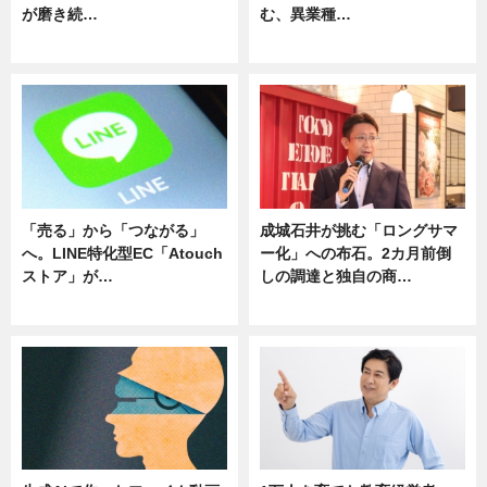
が磨き続…
む、異業種…
ニュース
ニュース
「売る」から「つながる」
成城石井が挑む「ロングサマ
へ。LINE特化型EC「Atouch
ー化」への布石。2カ月前倒
ストア」が…
しの調達と独自の商…
ニュース
ニュース