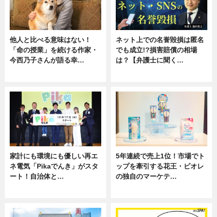
他人と比べる意味はない！
ネット上での名誉毀損は匿名
「命の授業」を続ける作家・
でも成立!?損害賠償の相場
今西乃子さんが語る幸…
は？【弁護士に聞く…
専門家インタビュー
専門家インタビュー
家計にも環境にも優しい再エ
5年連続で売上1位！市場でト
ネ電気「Pikaでんき」がスタ
ップを牽引する花王・ビオレ
ート！自治体と…
の独自のマーケテ…
ニュース
ニュース, 暮らし