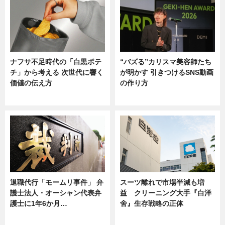
ナフサ不足時代の「白黒ポテ
“バズる”カリスマ美容師たち
チ」から考える 次世代に響く
が明かす 引きつけるSNS動画
価値の伝え方
の作り方
ニュース
ニュース
退職代行「モームリ事件」 弁
スーツ離れで市場半減も増
護士法人・オーシャン代表弁
益 クリーニング大手『白洋
護士に1年6か月…
舍』生存戦略の正体
ニュース
企業インタビュー