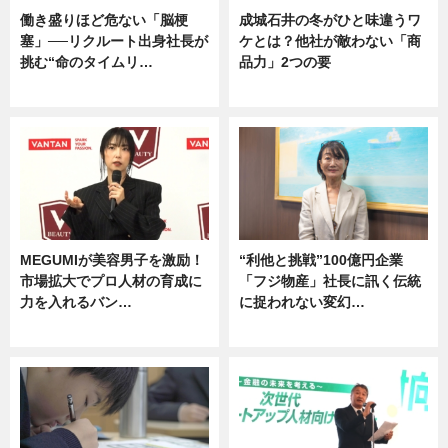
働き盛りほど危ない「脳梗
成城石井の冬がひと味違うワ
塞」──リクルート出身社長が
ケとは？他社が敵わない「商
挑む“命のタイムリ…
品力」2つの要
企業インタビュー
グルメ
MEGUMIが美容男子を激励！
“利他と挑戦”100億円企業
市場拡大でプロ人材の育成に
「フジ物産」社長に訊く伝統
力を入れるバン…
に捉われない変幻…
企業インタビュー
ニュース