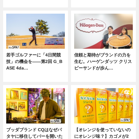
ニュース
若手ゴルファーに「4日間競
信頼と期待がブランドの力を
技」の機会を——第2回 G_B
生む。ハーゲンダッツ クリス
ASE 4da…
ピーサンドが歩ん…
ニュース
ニュース
ブッダブランド CQはなぜパ
【オレンジを使っていないの
タヤに移住してバーを開いた
にオレンジ味？】カゴメが2