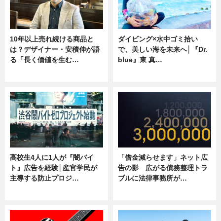
10年以上売れ続ける商品と
ダイビング×水中ゴミ拾い
は？デザイナー・安積伸が語
で、美しい海を未来へ│『Dr.
る「長く価値を生む…
blue』東 真…
ニュース
ニュース
高校生4人に1人が『闇バイ
「借金減らせます」ネット広
ト』広告を経験│産官学民が
告の影 広がる債務整理トラ
主導する防止プロジ…
ブルに法律事務所が…
ニュース
ニュース