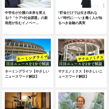
中学生が介護の未来を変え
“貯金だけでは生き残れな
る!?「ケア×社会課題」の新
い”時代に──いま働く人が知
発想が生むイノベー…
るべき金融の真実
ニュース
企業インタビュー
ネーミングライツ【やさしい
サナエノミクス【やさしいニ
ニュースワード解説】
ュースワード解説】
ニュース
ニュース