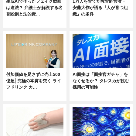
生成AIで作ったフェイク動画
1万人を育てた教育経営者・
は違法？ 弁護士が解説する名
安藤大作が語る『人が育つ組
誉毀損と法的責…
織』の条件
ニュース
ニュース
付加価値を足さずに売上500
AI面接は「面接官ガチャ」を
億超│究極の本質を突く ライ
なくせるか？ タレスカが挑む
フドリンク カ…
採用の可能性
ニュース
ニュース