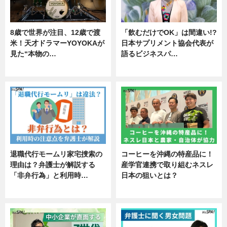
8歳で世界が注目、12歳で渡
「飲むだけでOK」は間違い!?
米！天才ドラマーYOYOKAが
日本サプリメント協会代表が
見た“本物の…
語るビジネスパ…
エンタメ
ニュース
退職代行モームリ家宅捜索の
コーヒーを沖縄の特産品に！
理由は？弁護士が解説する
産学官連携で取り組むネスレ
「非弁行為」と利用時…
日本の狙いとは？
専門家インタビュー
企業インタビュー