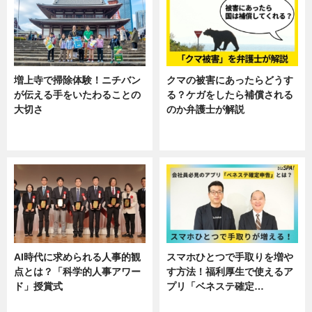
増上寺で掃除体験！ニチバン
クマの被害にあったらどうす
が伝える手をいたわることの
る？ケガをしたら補償される
大切さ
のか弁護士が解説
ニュース, 企業インタビュー, 暮ら
専門家インタビュー
し
AI時代に求められる人事的観
スマホひとつで手取りを増や
点とは？「科学的人事アワー
す方法！福利厚生で使えるア
ド」授賞式
プリ「ベネステ確定…
ニュース
企業インタビュー