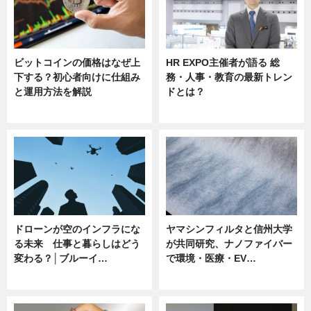
ビットコインの価格はなぜ上
HR EXPO主催者が語る 総
下する？初心者向けに仕組み
務・人事・教育の最新トレン
と運用方法を解説
ドとは？
ニュース
ニュース
ドローンが空のインフラにな
ヤマシンフィルタと信州大学
る未来 仕事と暮らしはどう
が共同研究、ナノファイバー
変わる？│ブルーイ…
で環境・医療・EV…
ニュース
ニュース