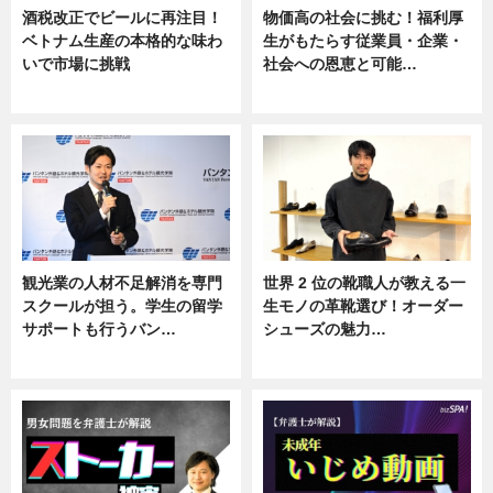
酒税改正でビールに再注目！
物価高の社会に挑む！福利厚
ベトナム生産の本格的な味わ
生がもたらす従業員・企業・
いで市場に挑戦
社会への恩恵と可能…
ニュース
ニュース
観光業の人材不足解消を専門
世界 2 位の靴職人が教える一
スクールが担う。学生の留学
生モノの革靴選び！オーダー
サポートも行うバン…
シューズの魅力…
ニュース, 企業インタビュー
ニュース, 専門家インタビュー