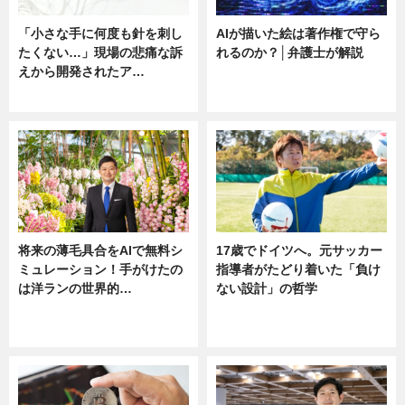
「小さな手に何度も針を刺し
AIが描いた絵は著作権で守ら
たくない…」現場の悲痛な訴
れるのか？│弁護士が解説
えから開発されたア…
ニュース
ニュース
将来の薄毛具合をAIで無料シ
17歳でドイツへ。元サッカー
ミュレーション！手がけたの
指導者がたどり着いた「負け
は洋ランの世界的…
ない設計」の哲学
ニュース
ニュース
sponsored by 河野メリクロン