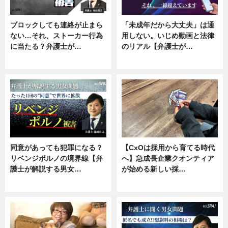
ブロックしても連絡が止まら
「未成年だから大丈夫」は通
ない…それ、ストーカー行為
用しない。いじめ動画と法律
に当たる？弁護士が…
のリアル【弁護士が…
ニュース, 専門家インタビュー
ニュース, 専門家インタビュー
同意があっても犯罪になる？
【CxOは採用から育てる時代
リベンジポルノの境界線【弁
へ】急成長企業クオンティア
護士が解説する男女…
が始める新しい採…
専門家インタビュー
ニュース