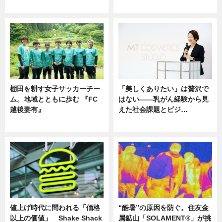
ニュース
ニュース
棚田を耕す女子サッカーチー
「美しくありたい」は贅沢で
ム。地域とともに歩む 『FC
はない――乳がん経験から見
越後妻有』
えた社会課題とビジ…
ニュース
ニュース
値上げ時代に問われる「価格
“酷暑”の原因を防ぐ。住友金
以上の価値」 Shake Shack
属鉱山「SOLAMENT®」が挑