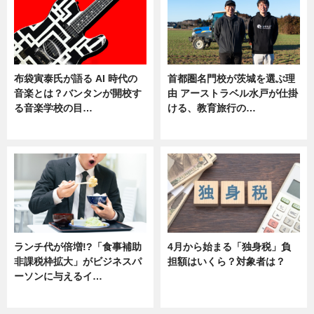
布袋寅泰氏が語る AI 時代の
首都圏名門校が茨城を選ぶ理
音楽とは？バンタンが開校す
由 アーストラベル水戸が仕掛
る音楽学校の目…
ける、教育旅行の…
ニュース
ニュース
ランチ代が倍増!?「食事補助
4月から始まる「独身税」負
非課税枠拡大」がビジネスパ
担額はいくら？対象者は？
ーソンに与えるイ…
ニュース
ニュース