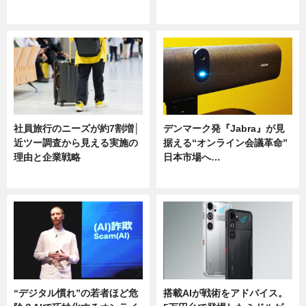
ニュース
ニュース
社員旅行のニーズが約7割増│
デンマーク発『Jabra』が見
近ツー調査から見える実施の
据える“オンライン会議革命”
理由と企業戦略
日本市場へ…
ニュース
ニュース
“デジタル慣れ”の若者ほど危
搭載AIが戦術をアドバイス。