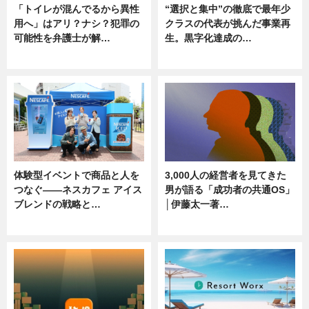
「トイレが混んでるから異性
“選択と集中”の徹底で最年少
用へ」はアリ？ナシ？犯罪の
クラスの代表が挑んだ事業再
可能性を弁護士が解…
生。黒字化達成の…
ニュース, 専門家インタビュー
ニュース
体験型イベントで商品と人を
3,000人の経営者を見てきた
つなぐ――ネスカフェ アイス
男が語る「成功者の共通OS」
ブレンドの戦略と…
│伊藤太一著…
ニュース
ニュース