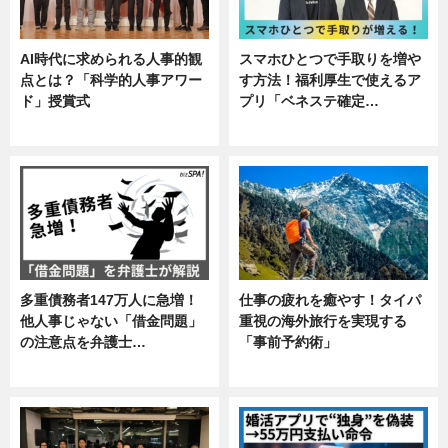
AI時代に求められる人事的観
スマホひとつで手取りを増や
点とは？「科学的人事アワー
す方法！福利厚生で使えるア
ド」授賞式
プリ「ベネステ確定…
ニュース
企業インタビュー
多重債務者147万人に急増！
仕事の疲れを癒やす！タイパ
他人事じゃない「借金問題」
重視の海外旅行を実現する
の注意点を弁護士…
「事前予約術」
専門家インタビュー
暮らし