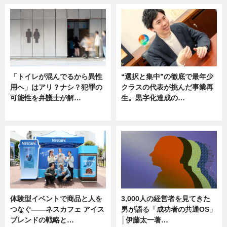
「トイレが混んでるから異性
“選択と集中”の徹底で最年少
用へ」はアリ？ナシ？犯罪の
クラスの代表が挑んだ事業再
可能性を弁護士が解…
生。黒字化達成の…
ニュース, 専門家インタビュー
ニュース
体験型イベントで商品と人を
3,000人の経営者を見てきた
つなぐ――ネスカフェ アイス
男が語る「成功者の共通OS」
ブレンドの戦略と…
│伊藤太一著…