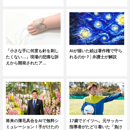
ニュース
ニュース
「小さな手に何度も針を刺し
AIが描いた絵は著作権で守ら
たくない…」現場の悲痛な訴
れるのか？│弁護士が解説
えから開発されたア…
ニュース
ニュース
将来の薄毛具合をAIで無料シ
17歳でドイツへ。元サッカー
ミュレーション！手がけたの
指導者がたどり着いた「負け