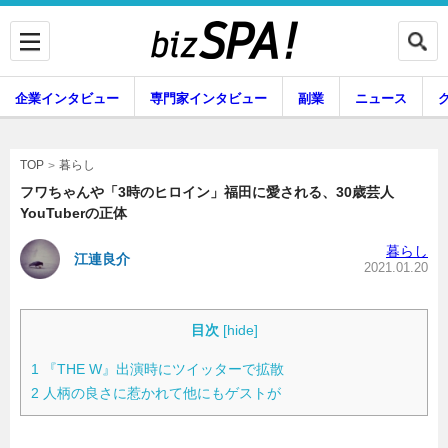
企業インタビュー
専門家インタビュー
副業
ニュース
暮らし
エンタメ
暮らし
TOP
フワちゃんや「3時のヒロイン」福田に愛される、30歳芸人
YouTuberの正体
企業インタビュー
専門家インタビュー
暮らし
江連良介
2021.01.20
副業
ニュース
目次
[
hide
]
1
『THE W』出演時にツイッターで拡散
2
人柄の良さに惹かれて他にもゲストが
グルメ
スキル