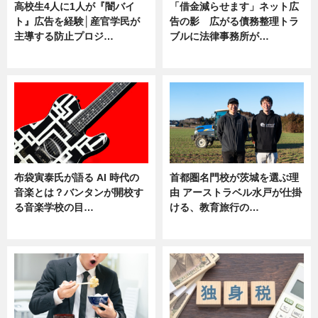
高校生4人に1人が『闇バイ
「借金減らせます」ネット広
ト』広告を経験│産官学民が
告の影 広がる債務整理トラ
主導する防止プロジ…
ブルに法律事務所が…
ニュース
ニュース
布袋寅泰氏が語る AI 時代の
首都圏名門校が茨城を選ぶ理
音楽とは？バンタンが開校す
由 アーストラベル水戸が仕掛
る音楽学校の目…
ける、教育旅行の…
ニュース
ニュース