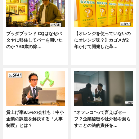
ブッダブランド CQはなぜパ
【オレンジを使っていないの
タヤに移住してバーを開いた
にオレンジ味？】カゴメが2
のか？60歳の節…
年かけて開発した革…
ニュース
グルメ, ニュース, 企業インタビュ
ー
賃上げ率9.5%の会社も！中小
“オフレコ”って言えばセー
企業の課題を解決する「人事
フ？企業秘密や社外秘を漏ら
制度」とは？
すことの法的責任を…
ニュース
ニュース, 専門家インタビュー