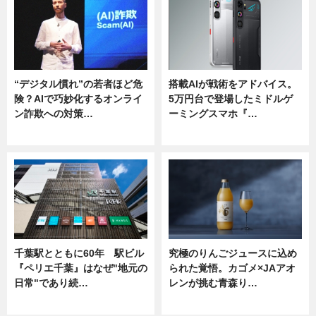
“デジタル慣れ”の若者ほど危
搭載AIが戦術をアドバイス。
険？AIで巧妙化するオンライ
5万円台で登場したミドルゲ
ン詐欺への対策…
ーミングスマホ『…
ニュース
ニュース
千葉駅とともに60年 駅ビル
究極のりんごジュースに込め
『ペリエ千葉』はなぜ"地元の
られた覚悟。カゴメ×JAアオ
日常"であり続…
レンが挑む青森り…
ニュース
ニュース