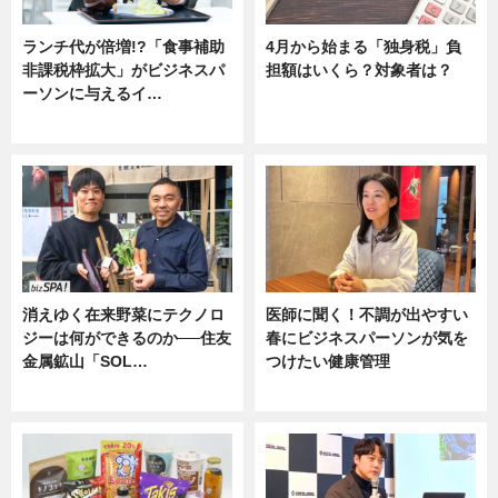
ランチ代が倍増!?「食事補助
4月から始まる「独身税」負
非課税枠拡大」がビジネスパ
担額はいくら？対象者は？
ーソンに与えるイ…
ニュース
ニュース
消えゆく在来野菜にテクノロ
医師に聞く！不調が出やすい
ジーは何ができるのか──住友
春にビジネスパーソンが気を
金属鉱山「SOL…
つけたい健康管理
ニュース
ニュース