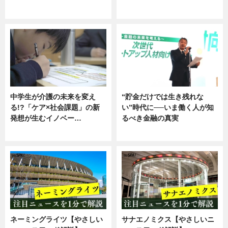
企業インタビュー
ニュース
中学生が介護の未来を変え
“貯金だけでは生き残れな
る!?「ケア×社会課題」の新
い”時代に──いま働く人が知
発想が生むイノベー…
るべき金融の真実
ニュース
企業インタビュー
ネーミングライツ【やさしい
サナエノミクス【やさしいニ