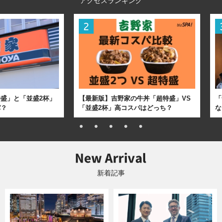
アクセスランキング
盛」と「並盛2杯」
【最新版】吉野家の牛丼「超特盛」VS
「
パ？
「並盛2杯」高コスパはどっち？
な
新着記事