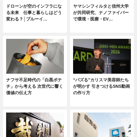
ドローンが空のインフラにな
ヤマシンフィルタと信州大学
る未来 仕事と暮らしはどう
が共同研究、ナノファイバー
変わる？│ブルーイ…
で環境・医療・EV…
ニュース
ニュース
ナフサ不足時代の「白黒ポテ
“バズる”カリスマ美容師たち
チ」から考える 次世代に響く
が明かす 引きつけるSNS動画
価値の伝え方
の作り方
ニュース
ニュース