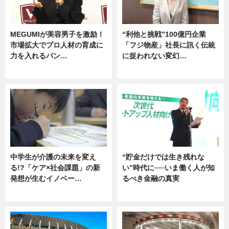
MEGUMIが美容男子を激励！
“利他と挑戦”100億円企業
市場拡大でプロ人材の育成に
「フジ物産」社長に訊く伝統
力を入れるバン…
に捉われない変幻…
企業インタビュー
ニュース
中学生が介護の未来を変え
“貯金だけでは生き残れな
る!?「ケア×社会課題」の新
い”時代に──いま働く人が知
発想が生むイノベー…
るべき金融の真実
ニュース
企業インタビュー