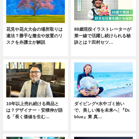
花見や花火大会の場所取りは
88歳現役イラストレーターが
違法？勝手な撤去や放置のリ
第一線で活躍し続けられる秘
スクを弁護士が解説
訣とは？田村セツ…
ニュース
専門家インタビュー
10年以上売れ続ける商品と
ダイビング×水中ゴミ拾い
は？デザイナー・安積伸が語
で、美しい海を未来へ│『Dr.
る「長く価値を生む…
blue』東 真…
ニュース
ニュース