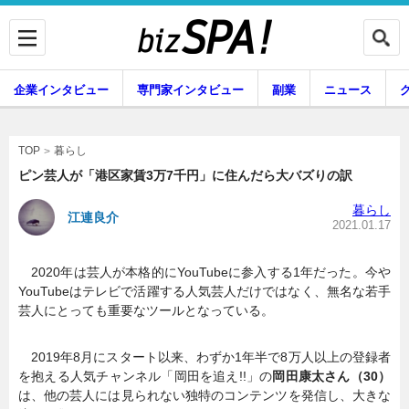
企業インタビュー
専門家インタビュー
副業
ニュース
暮らし
エンタメ
暮らし
TOP
ピン芸人が「港区家賃3万7千円」に住んだら大バズりの訳
暮らし
江連良介
企業インタビュー
専門家インタビュー
2021.01.17
2020年は芸人が本格的にYouTubeに参入する1年だった。今や
YouTubeはテレビで活躍する人気芸人だけではなく、無名な若手
副業
ニュース
芸人にとっても重要なツールとなっている。
2019年8月にスタート以来、わずか1年半で8万人以上の登録者
グルメ
スキル
を抱える人気チャンネル「岡田を追え!!」の
岡田康太さん（30）
は、他の芸人には見られない独特のコンテンツを発信し、大きな