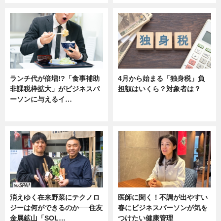
ランチ代が倍増!?「食事補助
4月から始まる「独身税」負
非課税枠拡大」がビジネスパ
担額はいくら？対象者は？
ーソンに与えるイ…
ニュース
ニュース
消えゆく在来野菜にテクノロ
医師に聞く！不調が出やすい
ジーは何ができるのか──住友
春にビジネスパーソンが気を
金属鉱山「SOL…
つけたい健康管理