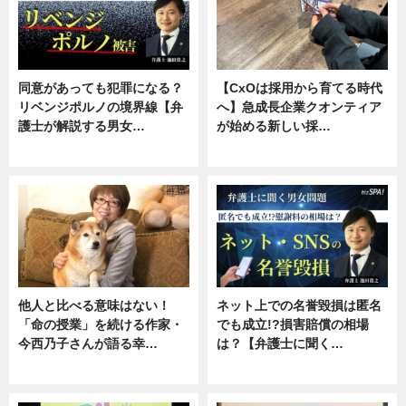
同意があっても犯罪になる？
【CxOは採用から育てる時代
リベンジポルノの境界線【弁
へ】急成長企業クオンティア
護士が解説する男女…
が始める新しい採…
専門家インタビュー
ニュース
他人と比べる意味はない！
ネット上での名誉毀損は匿名
「命の授業」を続ける作家・
でも成立!?損害賠償の相場
今西乃子さんが語る幸…
は？【弁護士に聞く…
専門家インタビュー
専門家インタビュー