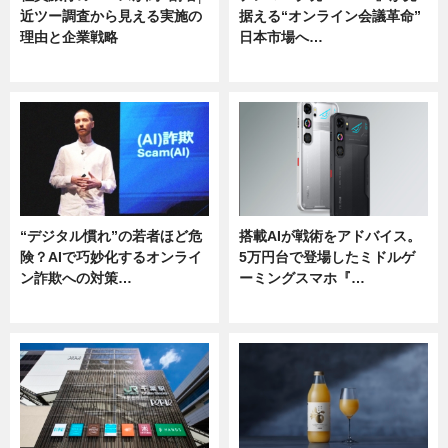
近ツー調査から見える実施の
据える“オンライン会議革命”
理由と企業戦略
日本市場へ…
ニュース
ニュース
“デジタル慣れ”の若者ほど危
搭載AIが戦術をアドバイス。
険？AIで巧妙化するオンライ
5万円台で登場したミドルゲ
ン詐欺への対策…
ーミングスマホ『…
ニュース
ニュース