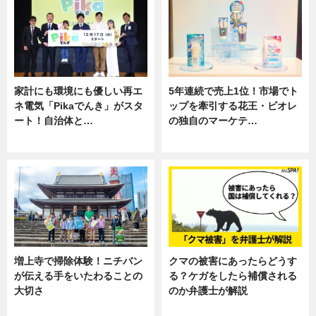
家計にも環境にも優しい再エ
5年連続で売上1位！市場でト
ネ電気「Pikaでんき」がスタ
ップを牽引する花王・ビオレ
ート！自治体と…
の独自のマーケテ…
ニュース
ニュース, 暮らし
増上寺で掃除体験！ニチバン
クマの被害にあったらどうす
が伝える手をいたわることの
る？ケガをしたら補償される
大切さ
のか弁護士が解説
ニュース, 企業インタビュー, 暮ら
専門家インタビュー