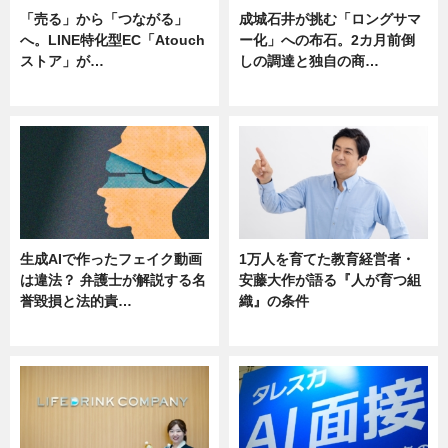
「売る」から「つながる」
成城石井が挑む「ロングサマ
へ。LINE特化型EC「Atouch
ー化」への布石。2カ月前倒
ストア」が…
しの調達と独自の商…
ニュース
ニュース
生成AIで作ったフェイク動画
1万人を育てた教育経営者・
は違法？ 弁護士が解説する名
安藤大作が語る『人が育つ組
誉毀損と法的責…
織』の条件
ニュース
ニュース