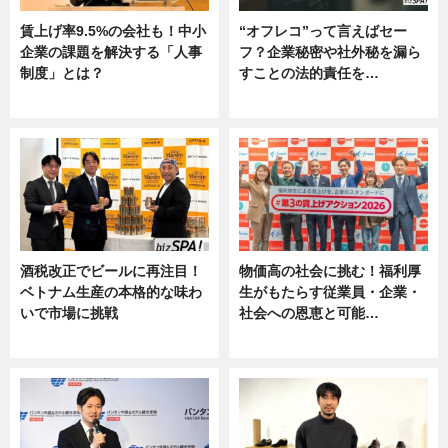
賃上げ率9.5%の会社も！中小
“オフレコ”って言えばセー
企業の課題を解決する「人事
フ？企業秘密や社外秘を漏ら
制度」とは？
すことの法的責任を…
ニュース
ニュース, 専門家インタビュー
酒税改正でビールに再注目！
物価高の社会に挑む！福利厚
ベトナム生産の本格的な味わ
生がもたらす従業員・企業・
いで市場に挑戦
社会への恩恵と可能…
ニュース
ニュース