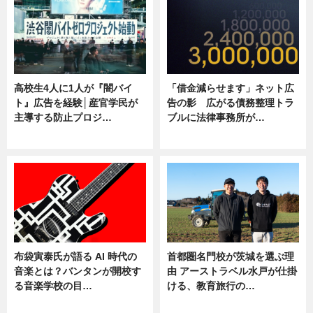
高校生4人に1人が『闇バイ
「借金減らせます」ネット広
ト』広告を経験│産官学民が
告の影 広がる債務整理トラ
主導する防止プロジ…
ブルに法律事務所が…
ニュース
ニュース
布袋寅泰氏が語る AI 時代の
首都圏名門校が茨城を選ぶ理
音楽とは？バンタンが開校す
由 アーストラベル水戸が仕掛
る音楽学校の目…
ける、教育旅行の…
ニュース
ニュース