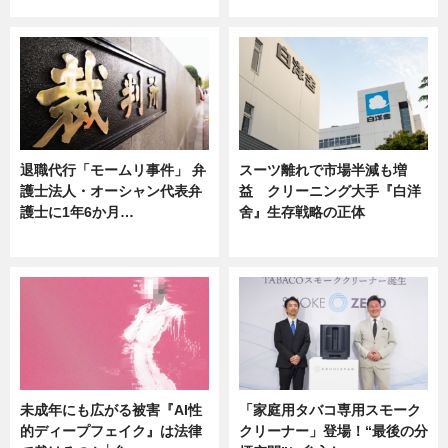
ニュース
ニュース
退職代行「モームリ事件」 弁
スーツ離れで市場半減も増
護士法人・オーシャン代表弁
益 クリーニング大手『白洋
護士に1年6か月…
舍』生存戦略の正体
ニュース
企業インタビュー
未成年にも広がる被害『AI性
「家庭用タバコ専用スモーク
的ディープフェイク』は法律
クリーナー」登場！“最後の分