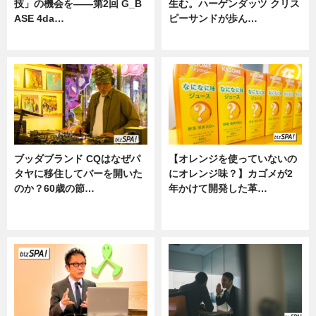
技」の機会を——第2回 G_B
生む。ハーゲンダッツ クリス
ASE 4da…
ピーサンドが歩ん…
ニュース
ニュース
ブッダブランド CQはなぜパ
【オレンジを使っていないの
タヤに移住してバーを開いた
にオレンジ味？】カゴメが2
のか？60歳の節…
年かけて開発した革…
ニュース
グルメ, ニュース, 企業インタビュ
ー