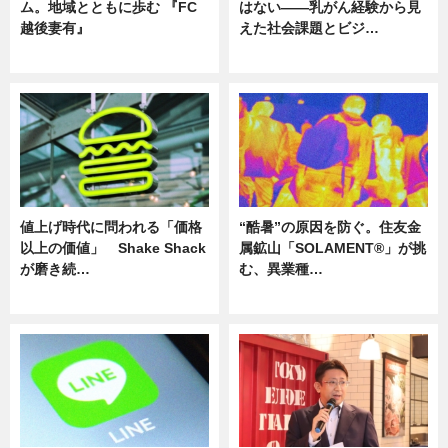
ム。地域とともに歩む 『FC
はない――乳がん経験から見
越後妻有』
えた社会課題とビジ…
ニュース
ニュース
値上げ時代に問われる「価格
“酷暑”の原因を防ぐ。住友金
以上の価値」 Shake Shack
属鉱山「SOLAMENT®」が挑
が磨き続…
む、異業種…
ニュース
ニュース