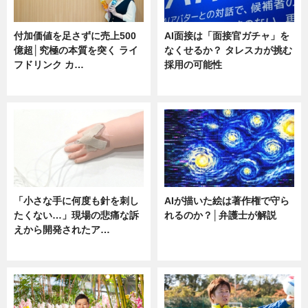
付加価値を足さずに売上500
AI面接は「面接官ガチャ」を
億超│究極の本質を突く ライ
なくせるか？ タレスカが挑む
フドリンク カ…
採用の可能性
ニュース
ニュース
「小さな手に何度も針を刺し
AIが描いた絵は著作権で守ら
たくない…」現場の悲痛な訴
れるのか？│弁護士が解説
えから開発されたア…
ニュース
ニュース