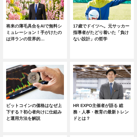
将来の薄毛具合をAIで無料シ
17歳でドイツへ。元サッカー
ミュレーション！手がけたの
指導者がたどり着いた「負け
は洋ランの世界的…
ない設計」の哲学
ニュース
ニュース
sponsored by 河野メリクロン
ビットコインの価格はなぜ上
HR EXPO主催者が語る 総
下する？初心者向けに仕組み
務・人事・教育の最新トレン
と運用方法を解説
ドとは？
ニュース
ニュース