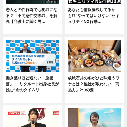
恋人との性行為でも犯罪にな
あなたも情報漏洩してるか
る？「不同意性交等罪」を解
も!?“やってはいけない”セキ
説【弁護士に聞く男…
ュリティNG行動…
専門家インタビュー
専門家インタビュー
働き盛りほど危ない「脳梗
成城石井の冬がひと味違うワ
塞」──リクルート出身社長が
ケとは？他社が敵わない「商
挑む“命のタイムリ…
品力」2つの要
企業インタビュー
グルメ