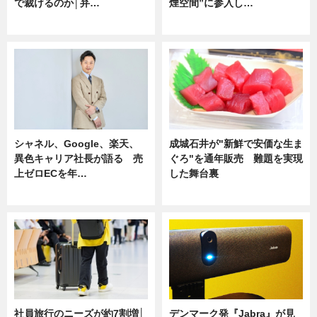
で裁けるのか│弁…
煙空間”に参入し…
ニュース
ニュース
シャネル、Google、楽天、
成城石井が"新鮮で安価な生ま
異色キャリア社長が語る 売
ぐろ"を通年販売 難題を実現
上ゼロECを年…
した舞台裏
ニュース
ニュース
社員旅行のニーズが約7割増│
デンマーク発『Jabra』が見