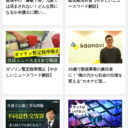
急増中の「爆破予告」冗談で
総合経済対策【やさしいニュ
は済まされない！どんな罪に
ースワード解説】
なるか弁護士に聞い…
ニュース
専門家インタビュー
ガソリン暫定税率廃止【やさ
29歳で新規事業の責任者
しいニュースワード解説】
に！“個の力から社会の仕様を
変える”カオナビ流…
ニュース
企業インタビュー