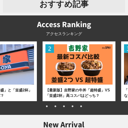
おすすめ記事
アクセスランキング
盛」と「並盛2杯」
【最新版】吉野家の牛丼「超特盛」VS
「
パ？
「並盛2杯」高コスパはどっち？
な