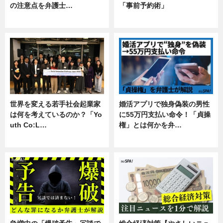
の注意点を弁護士…
「事前予約術」
専門家インタビュー
暮らし
世界を変える若手社会起業家
婚活アプリで独身偽装の男性
は何を考えているのか？「Yo
に55万円支払い命令！「貞操
uth Co:L…
権」とは何かを弁…
スキル
専門家インタビュー