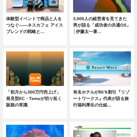
体験型イベントで商品と人を
3,000人の経営者を見てきた
つなぐ――ネスカフェ アイス
男が語る「成功者の共通OS」
ブレンドの戦略と…
│伊藤太一著…
ニュース
ニュース
「初月から300万円売上げ」
有名ホテルが80％割引『リゾ
発見型EC・Temuが切り拓く
ートワークス』代表が語る旅
販路の常識
行福利厚生の仕組…
ニュース
ニュース