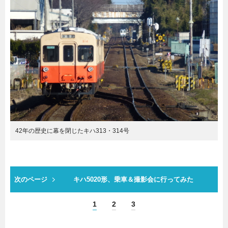
42年の歴史に幕を閉じたキハ313・314号
次のページ
キハ5020形、乗車＆撮影会に行ってみた
1
2
3