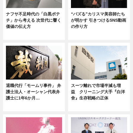
ナフサ不足時代の「白黒ポテ
“バズる”カリスマ美容師たち
チ」から考える 次世代に響く
が明かす 引きつけるSNS動画
価値の伝え方
の作り方
ニュース
ニュース
退職代行「モームリ事件」 弁
スーツ離れで市場半減も増
護士法人・オーシャン代表弁
益 クリーニング大手『白洋
護士に1年6か月…
舍』生存戦略の正体
ニュース
企業インタビュー