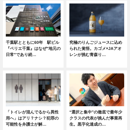
千葉駅とともに60年 駅ビル
究極のりんごジュースに込め
『ペリエ千葉』はなぜ"地元の
られた覚悟。カゴメ×JAアオ
日常"であり続…
レンが挑む青森り…
ニュース
ニュース
「トイレが混んでるから異性
“選択と集中”の徹底で最年少
用へ」はアリ？ナシ？犯罪の
クラスの代表が挑んだ事業再
可能性を弁護士が解…
生。黒字化達成の…