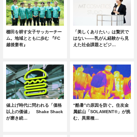
棚田を耕す女子サッカーチー
「美しくありたい」は贅沢で
ム。地域とともに歩む 『FC
はない――乳がん経験から見
越後妻有』
えた社会課題とビジ…
ニュース
ニュース
値上げ時代に問われる「価格
“酷暑”の原因を防ぐ。住友金
以上の価値」 Shake Shack
属鉱山「SOLAMENT®」が挑
が磨き続…
む、異業種…
ニュース
ニュース