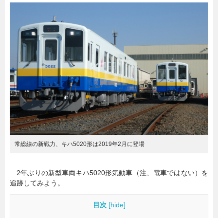
暮らし
エンタメ
連載一覧
常総線の新戦力、キハ5020形は2019年2月に登場
2年ぶりの新型車両キハ5020形気動車（注、電車ではない）を
追跡してみよう。
目次
[
hide
]