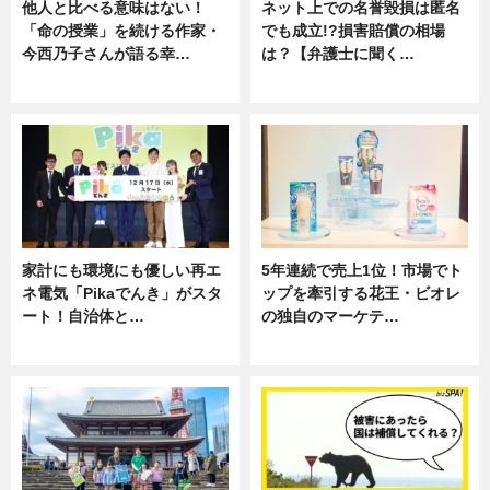
他人と比べる意味はない！
ネット上での名誉毀損は匿名
「命の授業」を続ける作家・
でも成立!?損害賠償の相場
今西乃子さんが語る幸…
は？【弁護士に聞く…
専門家インタビュー
専門家インタビュー
家計にも環境にも優しい再エ
5年連続で売上1位！市場でト
ネ電気「Pikaでんき」がスタ
ップを牽引する花王・ビオレ
ート！自治体と…
の独自のマーケテ…
ニュース
ニュース, 暮らし