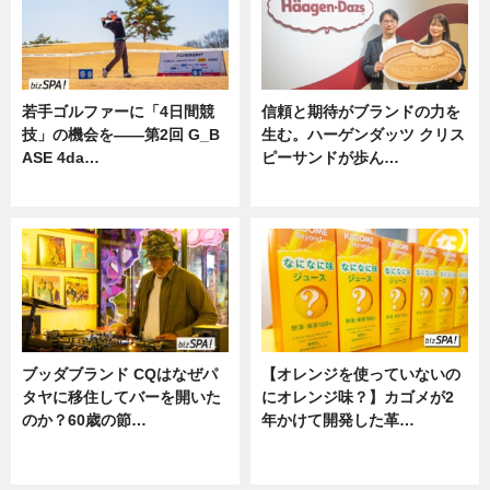
若手ゴルファーに「4日間競
信頼と期待がブランドの力を
技」の機会を——第2回 G_B
生む。ハーゲンダッツ クリス
ASE 4da…
ピーサンドが歩ん…
ニュース
ニュース
ブッダブランド CQはなぜパ
【オレンジを使っていないの
タヤに移住してバーを開いた
にオレンジ味？】カゴメが2
のか？60歳の節…
年かけて開発した革…
ニュース
グルメ, ニュース, 企業インタビュ
ー