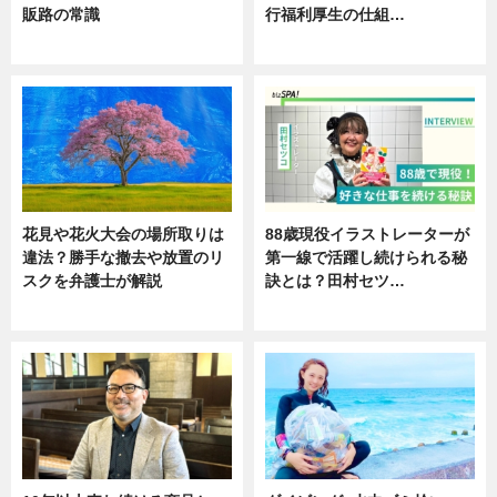
販路の常識
行福利厚生の仕組…
ニュース
ニュース
花見や花火大会の場所取りは
88歳現役イラストレーターが
違法？勝手な撤去や放置のリ
第一線で活躍し続けられる秘
スクを弁護士が解説
訣とは？田村セツ…
ニュース
専門家インタビュー