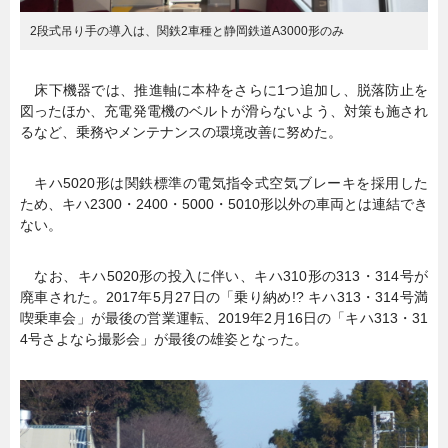
2段式吊り手の導入は、関鉄2車種と静岡鉄道A3000形のみ
床下機器では、推進軸に本枠をさらに1つ追加し、脱落防止を
図ったほか、充電発電機のベルトが滑らないよう、対策も施され
るなど、乗務やメンテナンスの環境改善に努めた。
キハ5020形は関鉄標準の電気指令式空気ブレーキを採用した
ため、キハ2300・2400・5000・5010形以外の車両とは連結でき
ない。
なお、キハ5020形の投入に伴い、キハ310形の313・314号が
廃車された。2017年5月27日の「乗り納め!? キハ313・314号満
喫乗車会」が最後の営業運転、2019年2月16日の「キハ313・31
4号さよなら撮影会」が最後の雄姿となった。