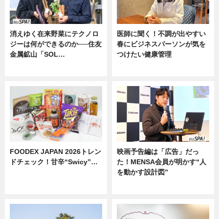
消えゆく在来野菜にテクノロ
医師に聞く！不調が出やすい
ジーは何ができるのか──住友
春にビジネスパーソンが気を
金属鉱山「SOL…
つけたい健康管理
ニュース
ニュース
FOODEX JAPAN 2026トレン
映画予告編は「広告」だっ
ドチェック！甘辛“Swicy”…
た！MENSA会員が明かす“人
を動かす設計図”
ニュース
ニュース