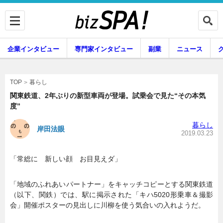
企業インタビュー
専門家インタビュー
副業
ニュース
暮らし
エンタメ
暮らし
TOP
関東鉄道、2年ぶりの新型車両が登場。試乗会で見た“その本気
度”
企業インタビュー
専門家インタビュー
暮らし
岸田法眼
2019.03.23
「常総に 新しい顔 お目見えダ」
副業
ニュース
「地域のふれあいパートナー」をキャッチコピーとする関東鉄道
（以下、関鉄）では、駅に掲示された「キハ5020形乗車＆撮影
グルメ
スキル
会」開催ポスターの見出しに川柳を使う気合いの入れようだ。