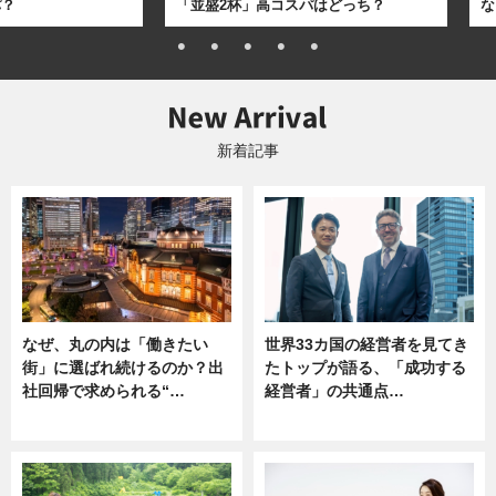
パ？
「並盛2杯」高コスパはどっち？
な
新着記事
なぜ、丸の内は「働きたい
世界33カ国の経営者を見てき
街」に選ばれ続けるのか？出
たトップが語る、「成功する
社回帰で求められる“…
経営者」の共通点…
ニュース
ニュース