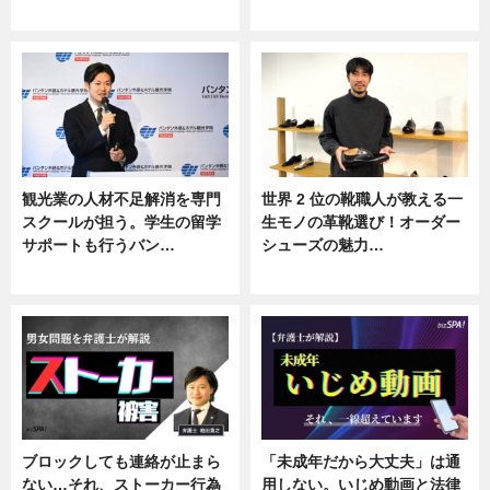
ニュース
ニュース
観光業の人材不足解消を専門
世界 2 位の靴職人が教える一
スクールが担う。学生の留学
生モノの革靴選び！オーダー
サポートも行うバン…
シューズの魅力…
ニュース, 企業インタビュー
ニュース, 専門家インタビュー
ブロックしても連絡が止まら
「未成年だから大丈夫」は通
ない…それ、ストーカー行為
用しない。いじめ動画と法律