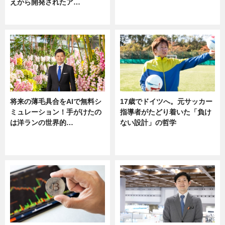
えから開発されたア…
ニュース
ニュース
将来の薄毛具合をAIで無料シ
17歳でドイツへ。元サッカー
ミュレーション！手がけたの
指導者がたどり着いた「負け
は洋ランの世界的…
ない設計」の哲学
ニュース
ニュース
sponsored by 河野メリクロン