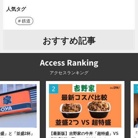
人気タグ
# 鉄道
おすすめ記事
アクセスランキング
盛」と「並盛2杯」
【最新版】吉野家の牛丼「超特盛」VS
「