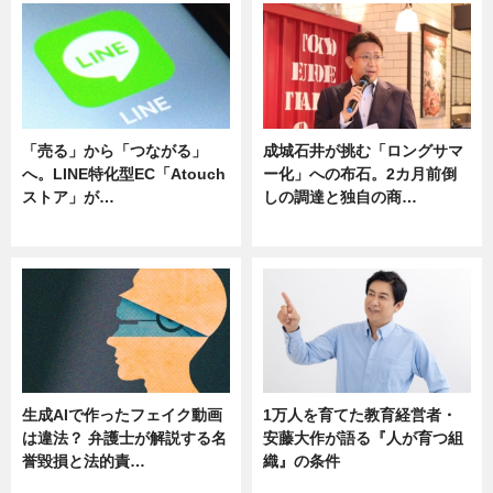
「売る」から「つながる」
成城石井が挑む「ロングサマ
へ。LINE特化型EC「Atouch
ー化」への布石。2カ月前倒
ストア」が…
しの調達と独自の商…
ニュース
ニュース
生成AIで作ったフェイク動画
1万人を育てた教育経営者・
は違法？ 弁護士が解説する名
安藤大作が語る『人が育つ組
誉毀損と法的責…
織』の条件
ニュース
ニュース