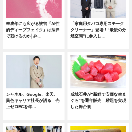
未成年にも広がる被害『AI性
「家庭用タバコ専用スモーク
的ディープフェイク』は法律
クリーナー」登場！“最後の分
で裁けるのか│弁…
煙空間”に参入し…
ニュース
ニュース
シャネル、Google、楽天、
成城石井が"新鮮で安価な生ま
異色キャリア社長が語る 売
ぐろ"を通年販売 難題を実現
上ゼロECを年…
した舞台裏
ニュース
ニュース