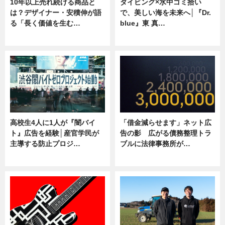
10年以上売れ続ける商品と
ダイビング×水中ゴミ拾い
は？デザイナー・安積伸が語
で、美しい海を未来へ│『Dr.
る「長く価値を生む…
blue』東 真…
ニュース
ニュース
高校生4人に1人が『闇バイ
「借金減らせます」ネット広
ト』広告を経験│産官学民が
告の影 広がる債務整理トラ
主導する防止プロジ…
ブルに法律事務所が…
ニュース
ニュース