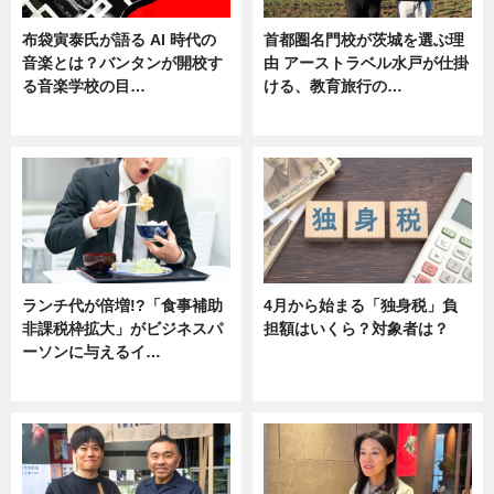
布袋寅泰氏が語る AI 時代の
首都圏名門校が茨城を選ぶ理
音楽とは？バンタンが開校す
由 アーストラベル水戸が仕掛
る音楽学校の目…
ける、教育旅行の…
ニュース
ニュース
ランチ代が倍増!?「食事補助
4月から始まる「独身税」負
非課税枠拡大」がビジネスパ
担額はいくら？対象者は？
ーソンに与えるイ…
ニュース
ニュース