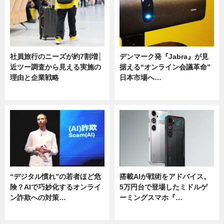
社員旅行のニーズが約7割増│
デンマーク発『Jabra』が見
近ツー調査から見える実施の
据える“オンライン会議革命”
理由と企業戦略
日本市場へ…
ニュース
ニュース
“デジタル慣れ”の若者ほど危
搭載AIが戦術をアドバイス。
険？AIで巧妙化するオンライ
5万円台で登場したミドルゲ
ン詐欺への対策…
ーミングスマホ『…
ニュース
ニュース