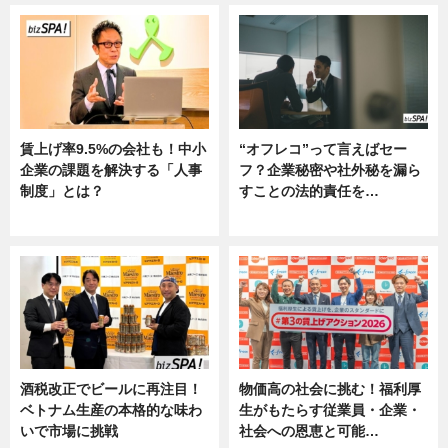
賃上げ率9.5%の会社も！中小
“オフレコ”って言えばセー
企業の課題を解決する「人事
フ？企業秘密や社外秘を漏ら
制度」とは？
すことの法的責任を…
ニュース
ニュース, 専門家インタビュー
酒税改正でビールに再注目！
物価高の社会に挑む！福利厚
ベトナム生産の本格的な味わ
生がもたらす従業員・企業・
いで市場に挑戦
社会への恩恵と可能…