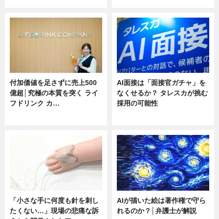
付加価値を足さずに売上500
AI面接は「面接官ガチャ」を
億超│究極の本質を突く ライ
なくせるか？ タレスカが挑む
フドリンク カ…
採用の可能性
ニュース
ニュース
「小さな手に何度も針を刺し
AIが描いた絵は著作権で守ら
たくない…」現場の悲痛な訴
れるのか？│弁護士が解説