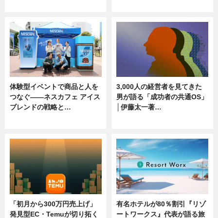
ニュース, 専門家インタビュー
ニュース
体験型イベントで商品と人を
3,000人の経営者を見てきた
つなぐ――ネスカフェ アイス
男が語る「成功者の共通OS」
ブレンドの戦略と…
│伊藤太一著…
ニュース
ニュース
「初月から300万円売上げ」
有名ホテルが80％割引『リゾ
発見型EC・Temuが切り拓く
ートワークス』代表が語る旅