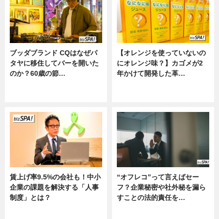
ブッダブランド CQはなぜパ
【オレンジを使っていないの
タヤに移住してバーを開いた
にオレンジ味？】カゴメが2
のか？60歳の節…
年かけて開発した革…
ニュース
グルメ, ニュース, 企業インタビュ
ー
賃上げ率9.5%の会社も！中小
“オフレコ”って言えばセー
企業の課題を解決する「人事
フ？企業秘密や社外秘を漏ら
制度」とは？
すことの法的責任を…
ニュース
ニュース, 専門家インタビュー