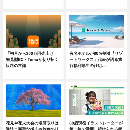
ニュース
ニュース
「初月から300万円売上げ」
有名ホテルが80％割引『リゾ
発見型EC・Temuが切り拓く
ートワークス』代表が語る旅
販路の常識
行福利厚生の仕組…
ニュース
ニュース
花見や花火大会の場所取りは
88歳現役イラストレーターが
違法？勝手な撤去や放置のリ
第一線で活躍し続けられる秘