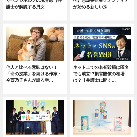
リベンジポルノの境界線【弁
へ】急成長企業クオンティア
護士が解説する男女…
が始める新しい採…
専門家インタビュー
ニュース
他人と比べる意味はない！
ネット上での名誉毀損は匿名
「命の授業」を続ける作家・
でも成立!?損害賠償の相場
今西乃子さんが語る幸…
は？【弁護士に聞く…
専門家インタビュー
専門家インタビュー