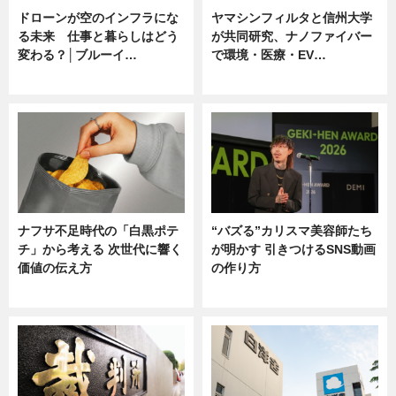
ドローンが空のインフラにな
ヤマシンフィルタと信州大学
る未来 仕事と暮らしはどう
が共同研究、ナノファイバー
変わる？│ブルーイ…
で環境・医療・EV…
ニュース
ニュース
ナフサ不足時代の「白黒ポテ
“バズる”カリスマ美容師たち
チ」から考える 次世代に響く
が明かす 引きつけるSNS動画
価値の伝え方
の作り方
ニュース
ニュース