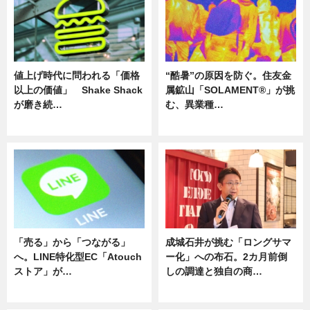
値上げ時代に問われる「価格
“酷暑”の原因を防ぐ。住友金
以上の価値」 Shake Shack
属鉱山「SOLAMENT®」が挑
が磨き続…
む、異業種…
ニュース
ニュース
「売る」から「つながる」
成城石井が挑む「ロングサマ
へ。LINE特化型EC「Atouch
ー化」への布石。2カ月前倒
ストア」が…
しの調達と独自の商…
ニュース
ニュース