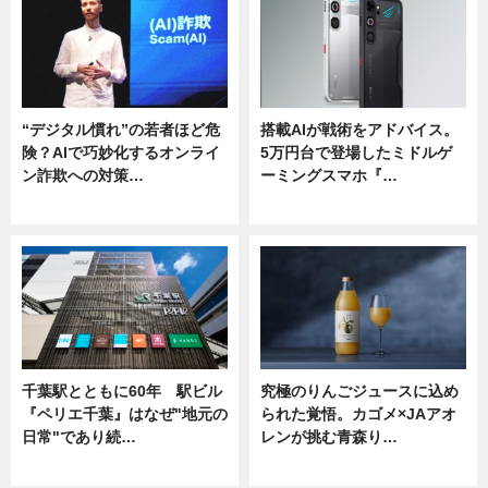
“デジタル慣れ”の若者ほど危
搭載AIが戦術をアドバイス。
険？AIで巧妙化するオンライ
5万円台で登場したミドルゲ
ン詐欺への対策…
ーミングスマホ『…
ニュース
ニュース
千葉駅とともに60年 駅ビル
究極のりんごジュースに込め
『ペリエ千葉』はなぜ"地元の
られた覚悟。カゴメ×JAアオ
日常"であり続…
レンが挑む青森り…
ニュース
ニュース