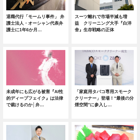
退職代行「モームリ事件」 弁
スーツ離れで市場半減も増
護士法人・オーシャン代表弁
益 クリーニング大手『白洋
護士に1年6か月…
舍』生存戦略の正体
ニュース
企業インタビュー
未成年にも広がる被害『AI性
「家庭用タバコ専用スモーク
的ディープフェイク』は法律
クリーナー」登場！“最後の分
で裁けるのか│弁…
煙空間”に参入し…
ニュース
ニュース