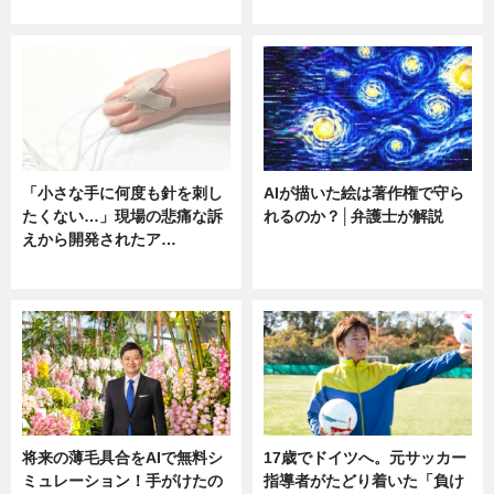
ニュース
ニュース
「小さな手に何度も針を刺し
AIが描いた絵は著作権で守ら
たくない…」現場の悲痛な訴
れるのか？│弁護士が解説
えから開発されたア…
ニュース
ニュース
将来の薄毛具合をAIで無料シ
17歳でドイツへ。元サッカー
ミュレーション！手がけたの
指導者がたどり着いた「負け