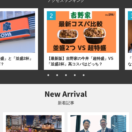
アクセスランキング
盛」と「並盛2杯」
【最新版】吉野家の牛丼「超特盛」VS
「
パ？
「並盛2杯」高コスパはどっち？
な
新着記事