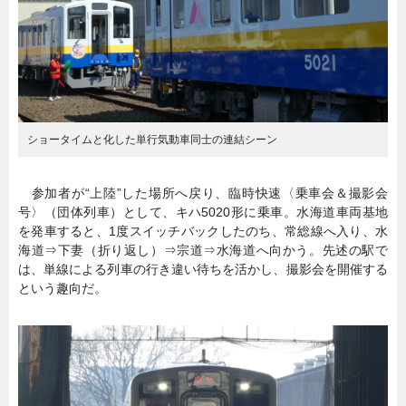
ショータイムと化した単行気動車同士の連結シーン
参加者が“上陸”した場所へ戻り、臨時快速〈乗車会＆撮影会
号〉（団体列車）として、キハ5020形に乗車。水海道車両基地
を発車すると、1度スイッチバックしたのち、常総線へ入り、水
海道⇒下妻（折り返し）⇒宗道⇒水海道へ向かう。先述の駅で
は、単線による列車の行き違い待ちを活かし、撮影会を開催する
という趣向だ。