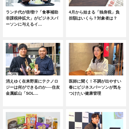
ランチ代が倍増!?「食事補助
4月から始まる「独身税」負
非課税枠拡大」がビジネスパ
担額はいくら？対象者は？
ーソンに与えるイ…
ニュース
ニュース
消えゆく在来野菜にテクノロ
医師に聞く！不調が出やすい
ジーは何ができるのか──住友
春にビジネスパーソンが気を
金属鉱山「SOL…
つけたい健康管理
ニュース
ニュース