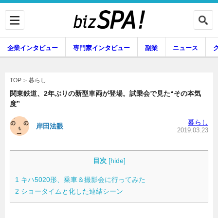
企業インタビュー
専門家インタビュー
副業
ニュース
暮らし
エンタメ
暮らし
TOP
関東鉄道、2年ぶりの新型車両が登場。試乗会で見た“その本気
度”
企業インタビュー
専門家インタビュー
暮らし
岸田法眼
2019.03.23
副業
ニュース
目次
[
hide
]
1
キハ5020形、乗車＆撮影会に行ってみた
2
ショータイムと化した連結シーン
グルメ
スキル