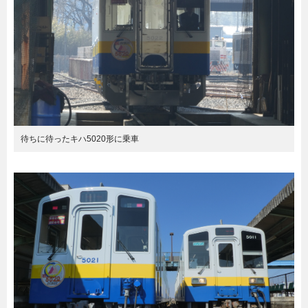
待ちに待ったキハ5020形に乗車