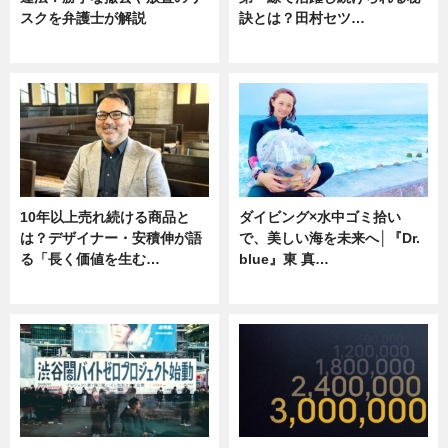
スクを弁護士が解説
訣とは？田村セツ…
ニュース
専門家インタビュー
10年以上売れ続ける商品と
ダイビング×水中ゴミ拾い
は？デザイナー・安積伸が語
で、美しい海を未来へ│『Dr.
る「長く価値を生む…
blue』東 真…
ニュース
ニュース