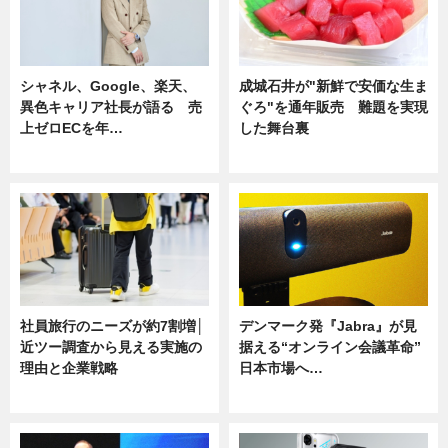
シャネル、Google、楽天、
成城石井が"新鮮で安価な生ま
異色キャリア社長が語る 売
ぐろ"を通年販売 難題を実現
上ゼロECを年…
した舞台裏
ニュース
ニュース
社員旅行のニーズが約7割増│
デンマーク発『Jabra』が見
近ツー調査から見える実施の
据える“オンライン会議革命”
理由と企業戦略
日本市場へ…
ニュース
ニュース