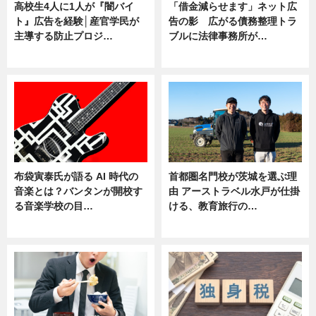
高校生4人に1人が『闇バイ
「借金減らせます」ネット広
ト』広告を経験│産官学民が
告の影 広がる債務整理トラ
主導する防止プロジ…
ブルに法律事務所が…
ニュース
ニュース
布袋寅泰氏が語る AI 時代の
首都圏名門校が茨城を選ぶ理
音楽とは？バンタンが開校す
由 アーストラベル水戸が仕掛
る音楽学校の目…
ける、教育旅行の…
ニュース
ニュース