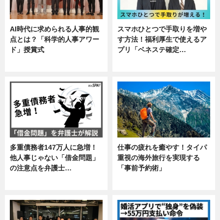
AI時代に求められる人事的観
スマホひとつで手取りを増や
点とは？「科学的人事アワー
す方法！福利厚生で使えるア
ド」授賞式
プリ「ベネステ確定…
ニュース
企業インタビュー
多重債務者147万人に急増！
仕事の疲れを癒やす！タイパ
他人事じゃない「借金問題」
重視の海外旅行を実現する
の注意点を弁護士…
「事前予約術」
専門家インタビュー
暮らし