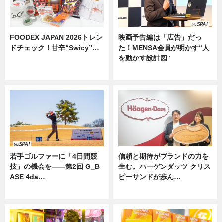
FOODEX JAPAN 2026トレン
映画予告編は「広告」だっ
ドチェック！甘辛“Swicy”…
た！MENSA会員が明かす“人
を動かす設計図”
ニュース
ニュース
若手ゴルファーに「4日間競
信頼と期待がブランドの力を
技」の機会を——第2回 G_B
生む。ハーゲンダッツ クリス
ASE 4da…
ピーサンドが歩ん…
ニュース
ニュース