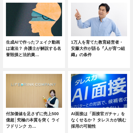
生成AIで作ったフェイク動画
1万人を育てた教育経営者・
は違法？ 弁護士が解説する名
安藤大作が語る『人が育つ組
誉毀損と法的責…
織』の条件
ニュース
ニュース
付加価値を足さずに売上500
AI面接は「面接官ガチャ」を
億超│究極の本質を突く ライ
なくせるか？ タレスカが挑む
フドリンク カ…
採用の可能性