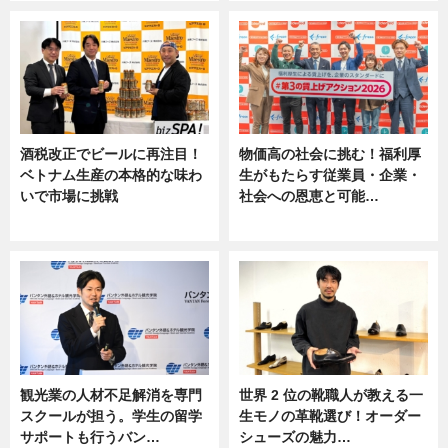
酒税改正でビールに再注目！
物価高の社会に挑む！福利厚
ベトナム生産の本格的な味わ
生がもたらす従業員・企業・
いで市場に挑戦
社会への恩恵と可能…
ニュース
ニュース
観光業の人材不足解消を専門
世界 2 位の靴職人が教える一
スクールが担う。学生の留学
生モノの革靴選び！オーダー
サポートも行うバン…
シューズの魅力…