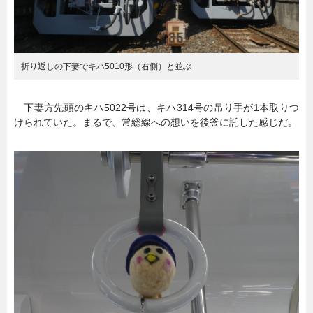
折り返しの下妻でキハ5010形（右側）と並ぶ
下妻方先頭のキハ5022号は、キハ314号の吊り手が1本取りつ
けられていた。まるで、常総線への想いを後釜に託した感じだ。