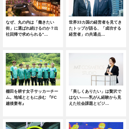
なぜ、丸の内は「働きたい
世界33カ国の経営者を見てき
街」に選ばれ続けるのか？出
たトップが語る、「成功する
社回帰で求められる“…
経営者」の共通点…
ニュース
ニュース
棚田を耕す女子サッカーチー
「美しくありたい」は贅沢で
ム。地域とともに歩む 『FC
はない――乳がん経験から見
越後妻有』
えた社会課題とビジ…
ニュース
ニュース