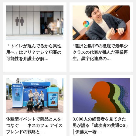
「トイレが混んでるから異性
“選択と集中”の徹底で最年少
用へ」はアリ？ナシ？犯罪の
クラスの代表が挑んだ事業再
可能性を弁護士が解…
生。黒字化達成の…
ニュース, 専門家インタビュー
ニュース
体験型イベントで商品と人を
3,000人の経営者を見てきた
つなぐ――ネスカフェ アイス
男が語る「成功者の共通OS」
ブレンドの戦略と…
│伊藤太一著…