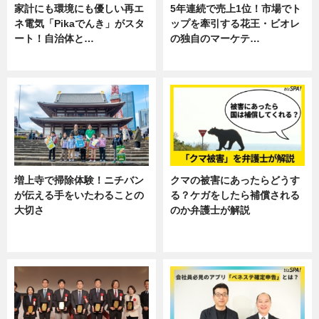
家計にも環境にも優しい再エ
5年連続で売上1位！市場でト
ネ電気「Pikaでんき」がスタ
ップを牽引する花王・ビオレ
ート！自治体と…
の独自のマーケテ…
ニュース
ニュース, 暮らし
増上寺で掃除体験！ニチバン
クマの被害にあったらどうす
が伝える手をいたわることの
る？ケガをしたら補償される
大切さ
のか弁護士が解説
ニュース, 企業インタビュー, 暮ら
専門家インタビュー
し