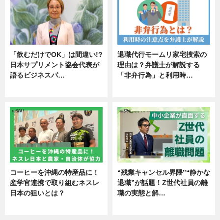
「飲むだけでOK」は間違い!?
退職代行モームリ家宅捜索の
日本サプリメント協会代表が
理由は？弁護士が解説する
語るビジネスパ…
「非弁行為」と利用時…
ニュース
専門家インタビュー
コーヒーを沖縄の特産品に！
“残業キャンセル界隈”“静かな
産学官連携で取り組むネスレ
退職”が話題！Z世代社員の離
日本の狙いとは？
職の実態と解…
企業インタビュー
企業インタビュー