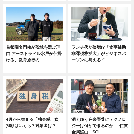
首都圏名門校が茨城を選ぶ理
ランチ代が倍増!?「食事補助
由 アーストラベル水戸が仕掛
非課税枠拡大」がビジネスパ
ける、教育旅行の…
ーソンに与えるイ…
ニュース
ニュース
4月から始まる「独身税」負
消えゆく在来野菜にテクノロ
担額はいくら？対象者は？
ジーは何ができるのか──住友
金属鉱山「SOL…