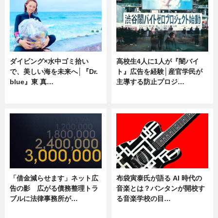
ダイビング×水中ゴミ拾い
高校生4人に1人が『闇バイ
で、美しい海を未来へ│『Dr.
ト』広告を経験│産官学民が
blue』東 真…
主導する防止プロジ…
ニュース
ニュース
「借金減らせます」ネット広
布袋寅泰氏が語る AI 時代の
告の影 広がる債務整理トラ
音楽とは？バンタンが開校す
ブルに法律事務所が…
る音楽学校の目…
ニュース
ニュース