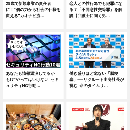
29歳で新規事業の責任者
恋人との性行為でも犯罪にな
に！“個の力から社会の仕様を
る？「不同意性交等罪」を解
変える”カオナビ流…
説【弁護士に聞く男…
企業インタビュー
専門家インタビュー
あなたも情報漏洩してるか
働き盛りほど危ない「脳梗
も!?“やってはいけない”セキ
塞」──リクルート出身社長が
ュリティNG行動…
挑む“命のタイムリ…
専門家インタビュー
企業インタビュー