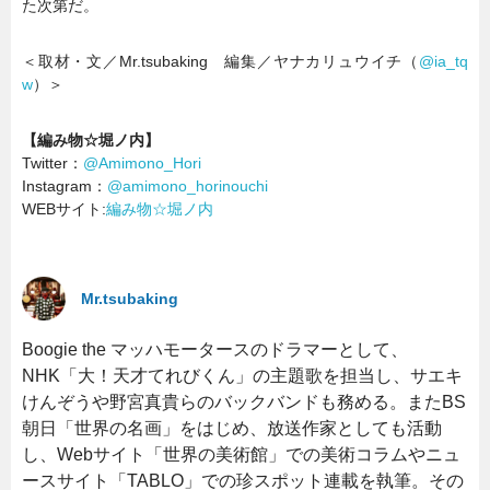
た次第だ。
＜取材・文／Mr.tsubaking 編集／ヤナカリュウイチ（
@ia_tq
w
）＞
【編み物☆堀ノ内】
Twitter：
@Amimono_Hori
Instagram：
@amimono_horinouchi
WEBサイト:
編み物☆堀ノ内
Mr.tsubaking
Boogie the マッハモータースのドラマーとして、
NHK「大！天才てれびくん」の主題歌を担当し、サエキ
けんぞうや野宮真貴らのバックバンドも務める。またBS
朝日「世界の名画」をはじめ、放送作家としても活動
し、Webサイト「世界の美術館」での美術コラムやニュ
ースサイト「TABLO」での珍スポット連載を執筆。その