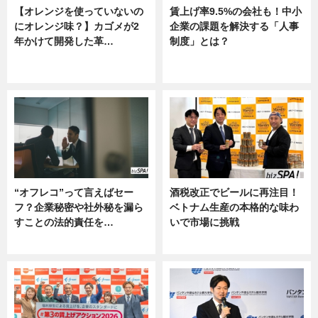
【オレンジを使っていないの
賃上げ率9.5%の会社も！中小
にオレンジ味？】カゴメが2
企業の課題を解決する「人事
年かけて開発した革…
制度」とは？
グルメ, ニュース, 企業インタビュ
ニュース
ー
“オフレコ”って言えばセー
酒税改正でビールに再注目！
フ？企業秘密や社外秘を漏ら
ベトナム生産の本格的な味わ
すことの法的責任を…
いで市場に挑戦
ニュース, 専門家インタビュー
ニュース