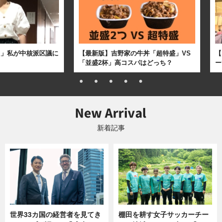
た」私が中核派区議に
【最新版】吉野家の牛丼「超特盛」VS
【
「並盛2杯」高コスパはどっち？
ー
新着記事
世界33カ国の経営者を見てき
棚田を耕す女子サッカーチー