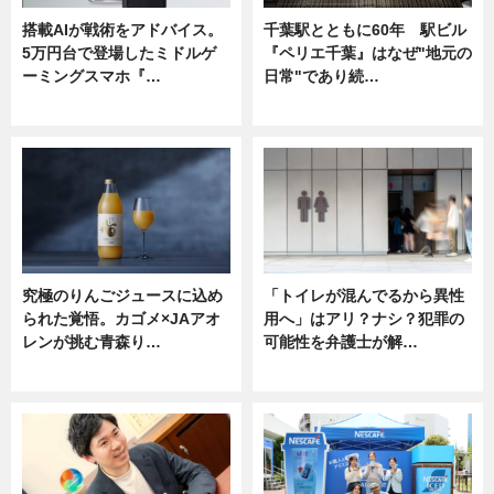
搭載AIが戦術をアドバイス。
千葉駅とともに60年 駅ビル
5万円台で登場したミドルゲ
『ペリエ千葉』はなぜ"地元の
ーミングスマホ『…
日常"であり続…
ニュース
ニュース
究極のりんごジュースに込め
「トイレが混んでるから異性
られた覚悟。カゴメ×JAアオ
用へ」はアリ？ナシ？犯罪の
レンが挑む青森り…
可能性を弁護士が解…
ニュース
ニュース, 専門家インタビュー