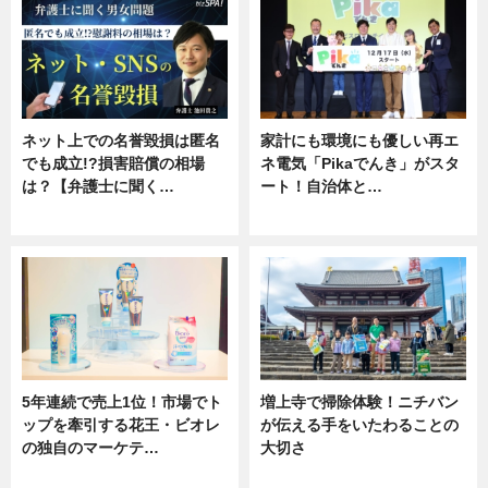
ネット上での名誉毀損は匿名
家計にも環境にも優しい再エ
でも成立!?損害賠償の相場
ネ電気「Pikaでんき」がスタ
は？【弁護士に聞く…
ート！自治体と…
専門家インタビュー
ニュース
5年連続で売上1位！市場でト
増上寺で掃除体験！ニチバン
ップを牽引する花王・ビオレ
が伝える手をいたわることの
の独自のマーケテ…
大切さ
ニュース, 暮らし
ニュース, 企業インタビュー, 暮ら