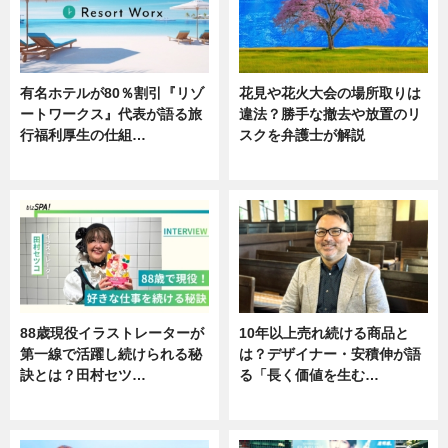
有名ホテルが80％割引『リゾ
花見や花火大会の場所取りは
ートワークス』代表が語る旅
違法？勝手な撤去や放置のリ
行福利厚生の仕組…
スクを弁護士が解説
ニュース
ニュース
88歳現役イラストレーターが
10年以上売れ続ける商品と
第一線で活躍し続けられる秘
は？デザイナー・安積伸が語
訣とは？田村セツ…
る「長く価値を生む…
専門家インタビュー
ニュース