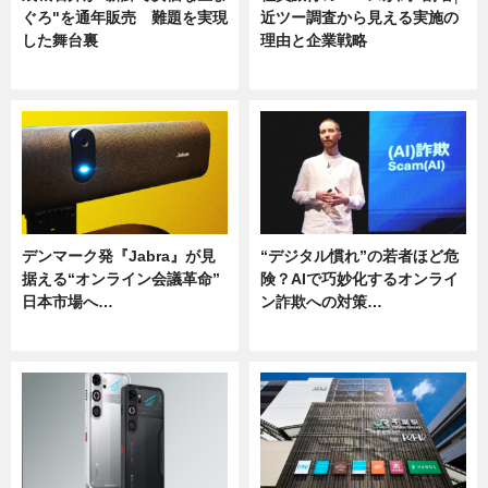
ぐろ"を通年販売 難題を実現
近ツー調査から見える実施の
した舞台裏
理由と企業戦略
ニュース
ニュース
デンマーク発『Jabra』が見
“デジタル慣れ”の若者ほど危
据える“オンライン会議革命”
険？AIで巧妙化するオンライ
日本市場へ…
ン詐欺への対策…
ニュース
ニュース