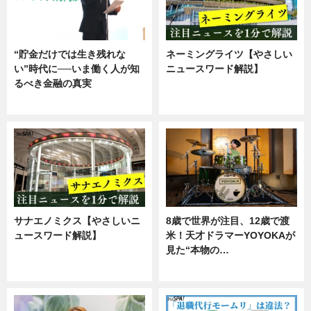
“貯金だけでは生き残れな
ネーミングライツ【やさしい
い”時代に──いま働く人が知
ニュースワード解説】
るべき金融の真実
ニュース
企業インタビュー
サナエノミクス【やさしいニ
8歳で世界が注目、12歳で渡
ュースワード解説】
米！天才ドラマーYOYOKAが
見た“本物の…
ニュース
エンタメ