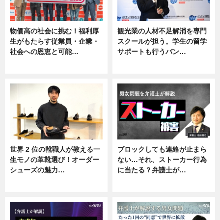
物価高の社会に挑む！福利厚
観光業の人材不足解消を専門
生がもたらす従業員・企業・
スクールが担う。学生の留学
社会への恩恵と可能…
サポートも行うバン…
ニュース
ニュース, 企業インタビュー
世界 2 位の靴職人が教える一
ブロックしても連絡が止まら
生モノの革靴選び！オーダー
ない…それ、ストーカー行為
シューズの魅力…
に当たる？弁護士が…
ニュース, 専門家インタビュー
ニュース, 専門家インタビュー