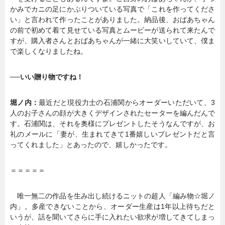
かみでカニの足にかぶりついている写真で「これを作ってくださ
い」と言われて作ったことがありました。納品後、おばあちゃん
の前で初めて着て見せている写真とムービーが送られて来たんで
すが、購入者さんとおばあちゃんが一緒に大笑いしていて、僕ま
で楽しくなりましたね。
──いい贈り物ですね！
堀ノ内：
最近だと現役力士の石浦関からオーダーいただいて、3
人のお子さんの顔が大きくデザインされたセーターを編んだんで
す。石浦関は、それを奥様にプレゼントしたそうなんですが、お
礼のメールに「妻が、生まれてきて1番嬉しいプレゼントだと言
ってくれました」とあったので、嬉しかったです。
＝＝＝＝＝
唯一無二の作品を生み出し続けるニットの超人「編み物☆堀ノ
内」。多産できないことから、オーダー生産は1年以上待ちだと
いうが、話を聞いてさらに手に入れたい欲求が増してきてしまっ