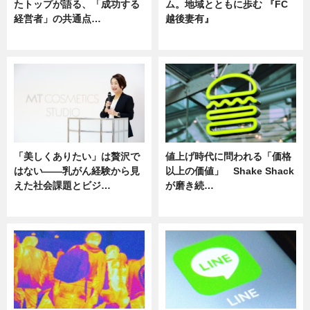
たトップが語る、「成功する
ム。地域とともに歩む 『FC
経営者」の共通点…
越後妻有』
ニュース
ニュース
「美しくありたい」は贅沢で
値上げ時代に問われる「価格
はない――乳がん経験から見
以上の価値」 Shake Shack
えた社会課題とビジ…
が磨き続…
ニュース
ニュース