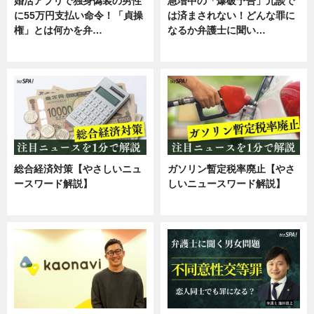
婚活アプリで独身偽装の男性
急増中の「爆破予告」冗談で
に55万円支払い命令！「貞操
は済まされない！どんな罪に
権」とは何かを弁…
なるか弁護士に聞い…
専門家インタビュー
専門家インタビュー
総合経済対策【やさしいニュ
ガソリン暫定税率廃止【やさ
ースワード解説】
しいニュースワード解説】
ニュース
ニュース