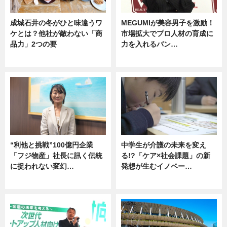
成城石井の冬がひと味違うワ
MEGUMIが美容男子を激励！
ケとは？他社が敵わない「商
市場拡大でプロ人材の育成に
品力」2つの要
力を入れるバン…
グルメ
企業インタビュー
“利他と挑戦”100億円企業
中学生が介護の未来を変え
「フジ物産」社長に訊く伝統
る!?「ケア×社会課題」の新
に捉われない変幻…
発想が生むイノベー…
ニュース
ニュース