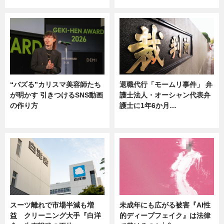
“バズる”カリスマ美容師たち
退職代行「モームリ事件」 弁
が明かす 引きつけるSNS動画
護士法人・オーシャン代表弁
の作り方
護士に1年6か月…
ニュース
ニュース
スーツ離れで市場半減も増
未成年にも広がる被害『AI性
益 クリーニング大手『白洋
的ディープフェイク』は法律