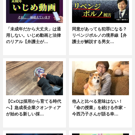
「未成年だから大丈夫」は通
同意があっても犯罪になる？
用しない。いじめ動画と法律
リベンジポルノの境界線【弁
のリアル【弁護士が…
護士が解説する男女…
ニュース, 専門家インタビュー
専門家インタビュー
【CxOは採用から育てる時代
他人と比べる意味はない！
へ】急成長企業クオンティア
「命の授業」を続ける作家・
が始める新しい採…
今西乃子さんが語る幸…
ニュース
専門家インタビュー