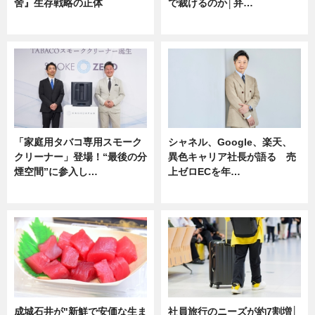
舍』生存戦略の正体
で裁けるのか│弁…
企業インタビュー
ニュース
「家庭用タバコ専用スモーク
シャネル、Google、楽天、
クリーナー」登場！“最後の分
異色キャリア社長が語る 売
煙空間”に参入し…
上ゼロECを年…
ニュース
ニュース
成城石井が"新鮮で安価な生ま
社員旅行のニーズが約7割増│