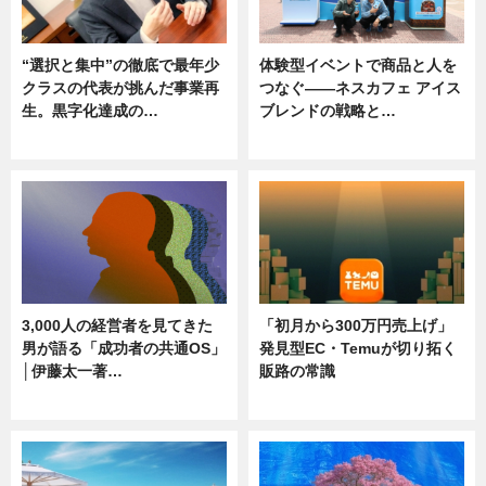
“選択と集中”の徹底で最年少
体験型イベントで商品と人を
クラスの代表が挑んだ事業再
つなぐ――ネスカフェ アイス
生。黒字化達成の…
ブレンドの戦略と…
ニュース
ニュース
3,000人の経営者を見てきた
「初月から300万円売上げ」
男が語る「成功者の共通OS」
発見型EC・Temuが切り拓く
│伊藤太一著…
販路の常識
ニュース
ニュース