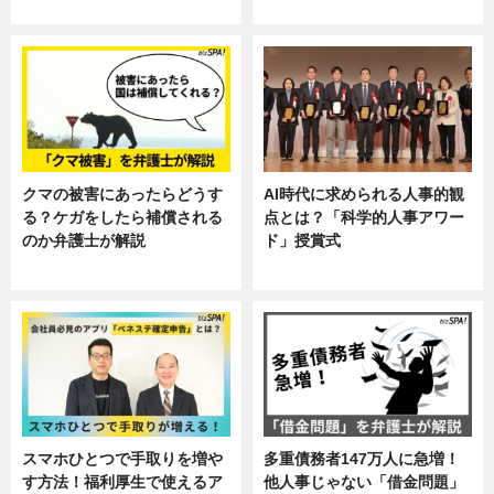
し
クマの被害にあったらどうす
AI時代に求められる人事的観
る？ケガをしたら補償される
点とは？「科学的人事アワー
のか弁護士が解説
ド」授賞式
専門家インタビュー
ニュース
スマホひとつで手取りを増や
多重債務者147万人に急増！
す方法！福利厚生で使えるア
他人事じゃない「借金問題」