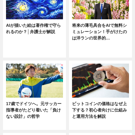
AIが描いた絵は著作権で守ら
将来の薄毛具合をAIで無料シ
れるのか？│弁護士が解説
ミュレーション！手がけたの
は洋ランの世界的…
ニュース
ニュース
sponsored by 河野メリクロン
17歳でドイツへ。元サッカー
ビットコインの価格はなぜ上
指導者がたどり着いた「負け
下する？初心者向けに仕組み
ない設計」の哲学
と運用方法を解説
ニュース
ニュース