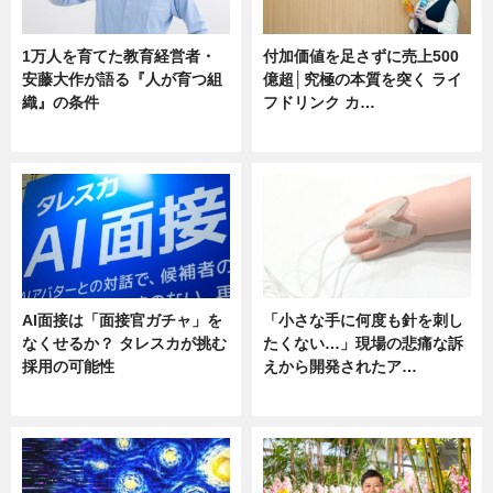
1万人を育てた教育経営者・
付加価値を足さずに売上500
安藤大作が語る『人が育つ組
億超│究極の本質を突く ライ
織』の条件
フドリンク カ…
ニュース
ニュース
AI面接は「面接官ガチャ」を
「小さな手に何度も針を刺し
なくせるか？ タレスカが挑む
たくない…」現場の悲痛な訴
採用の可能性
えから開発されたア…
ニュース
ニュース