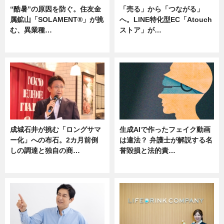
“酷暑”の原因を防ぐ。住友金
「売る」から「つながる」
属鉱山「SOLAMENT®」が挑
へ。LINE特化型EC「Atouch
む、異業種…
ストア」が…
ニュース
ニュース
成城石井が挑む「ロングサマ
生成AIで作ったフェイク動画
ー化」への布石。2カ月前倒
は違法？ 弁護士が解説する名
しの調達と独自の商…
誉毀損と法的責…
ニュース
ニュース