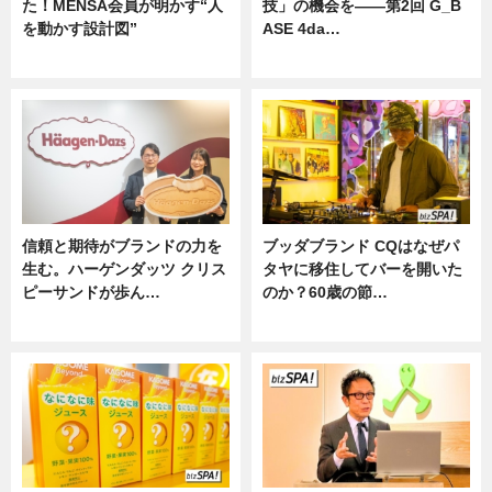
た！MENSA会員が明かす“人
技」の機会を——第2回 G_B
を動かす設計図”
ASE 4da…
ニュース
ニュース
信頼と期待がブランドの力を
ブッダブランド CQはなぜパ
生む。ハーゲンダッツ クリス
タヤに移住してバーを開いた
ピーサンドが歩ん…
のか？60歳の節…
ニュース
ニュース