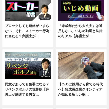
ブロックしても連絡が止まら
「未成年だから大丈夫」は通
ない…それ、ストーカー行為
用しない。いじめ動画と法律
に当たる？弁護士が…
のリアル【弁護士が…
ニュース, 専門家インタビュー
ニュース, 専門家インタビュー
同意があっても犯罪になる？
【CxOは採用から育てる時代
リベンジポルノの境界線【弁
へ】急成長企業クオンティア
護士が解説する男女…
が始める新しい採…
専門家インタビュー
ニュース