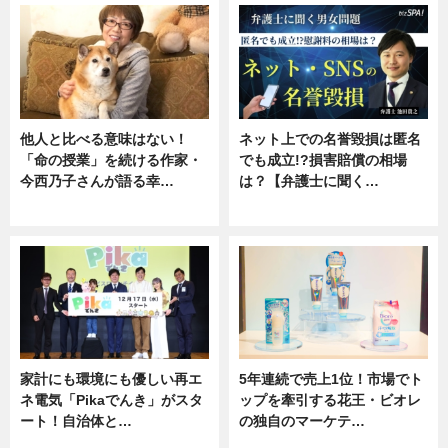
他人と比べる意味はない！
ネット上での名誉毀損は匿名
「命の授業」を続ける作家・
でも成立!?損害賠償の相場
今西乃子さんが語る幸…
は？【弁護士に聞く…
専門家インタビュー
専門家インタビュー
家計にも環境にも優しい再エ
5年連続で売上1位！市場でト
ネ電気「Pikaでんき」がスタ
ップを牽引する花王・ビオレ
ート！自治体と…
の独自のマーケテ…