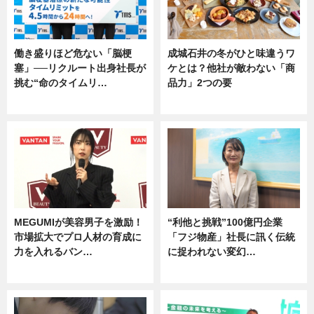
働き盛りほど危ない「脳梗
成城石井の冬がひと味違うワ
塞」──リクルート出身社長が
ケとは？他社が敵わない「商
挑む“命のタイムリ…
品力」2つの要
企業インタビュー
グルメ
MEGUMIが美容男子を激励！
“利他と挑戦”100億円企業
市場拡大でプロ人材の育成に
「フジ物産」社長に訊く伝統
力を入れるバン…
に捉われない変幻…
企業インタビュー
ニュース