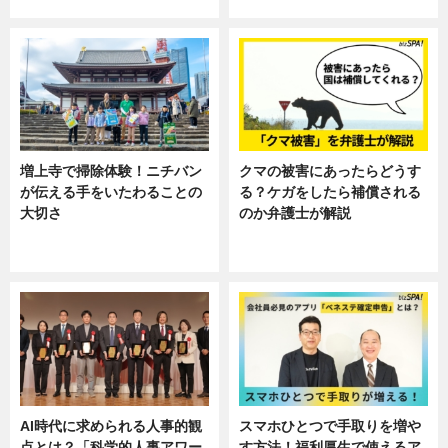
ニュース
ニュース, 暮らし
増上寺で掃除体験！ニチバン
クマの被害にあったらどうす
が伝える手をいたわることの
る？ケガをしたら補償される
大切さ
のか弁護士が解説
ニュース, 企業インタビュー, 暮ら
専門家インタビュー
し
AI時代に求められる人事的観
スマホひとつで手取りを増や
点とは？「科学的人事アワー
す方法！福利厚生で使えるア