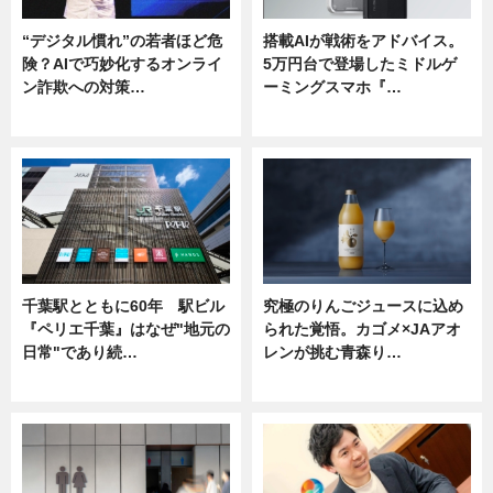
“デジタル慣れ”の若者ほど危
搭載AIが戦術をアドバイス。
険？AIで巧妙化するオンライ
5万円台で登場したミドルゲ
ン詐欺への対策…
ーミングスマホ『…
ニュース
ニュース
千葉駅とともに60年 駅ビル
究極のりんごジュースに込め
『ペリエ千葉』はなぜ"地元の
られた覚悟。カゴメ×JAアオ
日常"であり続…
レンが挑む青森り…
ニュース
ニュース