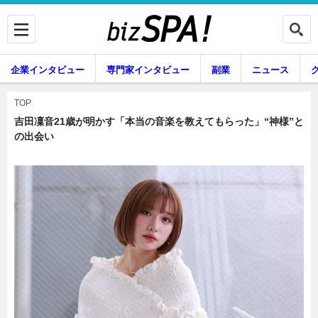
企業インタビュー
専門家インタビュー
副業
ニュース
暮らし
エンタメ
TOP
吉田凜音21歳が明かす「本当の音楽を教えてもらった」“神様”と
の出会い
企業インタビュー
専門家インタビュー
副業
ニュース
グルメ
スキル