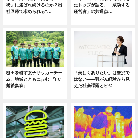
街」に選ばれ続けるのか？出
たトップが語る、「成功する
社回帰で求められる“…
経営者」の共通点…
ニュース
ニュース
棚田を耕す女子サッカーチー
「美しくありたい」は贅沢で
ム。地域とともに歩む 『FC
はない――乳がん経験から見
越後妻有』
えた社会課題とビジ…
ニュース
ニュース