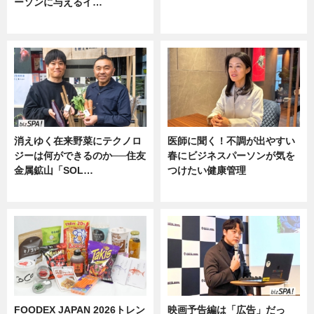
ーソンに与えるイ…
ニュース
ニュース
消えゆく在来野菜にテクノロ
医師に聞く！不調が出やすい
ジーは何ができるのか──住友
春にビジネスパーソンが気を
金属鉱山「SOL…
つけたい健康管理
ニュース
ニュース
FOODEX JAPAN 2026トレン
映画予告編は「広告」だっ