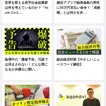
世界を変える若手社会起業家
婚活アプリで独身偽装の男性
は何を考えているのか？「Yo
に55万円支払い命令！「貞操
uth Co:L…
権」とは何かを弁…
スキル
専門家インタビュー
急増中の「爆破予告」冗談で
総合経済対策【やさしいニュ
は済まされない！どんな罪に
ースワード解説】
なるか弁護士に聞い…
ニュース
専門家インタビュー