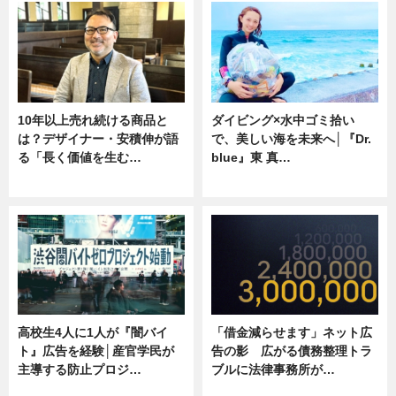
10年以上売れ続ける商品と
ダイビング×水中ゴミ拾い
は？デザイナー・安積伸が語
で、美しい海を未来へ│『Dr.
る「長く価値を生む…
blue』東 真…
ニュース
ニュース
高校生4人に1人が『闇バイ
「借金減らせます」ネット広
ト』広告を経験│産官学民が
告の影 広がる債務整理トラ
主導する防止プロジ…
ブルに法律事務所が…
ニュース
ニュース