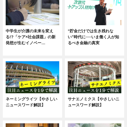
中学生が介護の未来を変え
“貯金だけでは生き残れな
る!?「ケア×社会課題」の新
い”時代に──いま働く人が知
発想が生むイノベー…
るべき金融の真実
ニュース
企業インタビュー
ネーミングライツ【やさしい
サナエノミクス【やさしいニ
ニュースワード解説】
ュースワード解説】
ニュース
ニュース