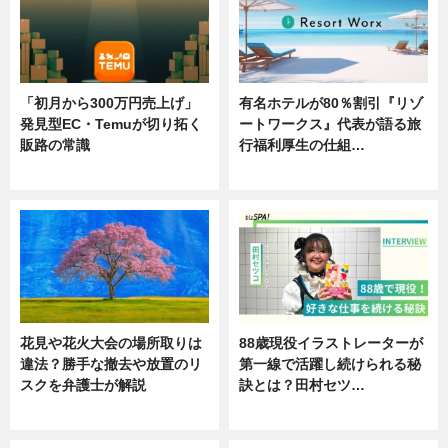
「初月から300万円売上げ」
有名ホテルが80％割引『リゾ
発見型EC・Temuが切り拓く
ートワークス』代表が語る旅
販路の常識
行福利厚生の仕組…
ニュース
ニュース
花見や花火大会の場所取りは
88歳現役イラストレーターが
違法？勝手な撤去や放置のリ
第一線で活躍し続けられる秘
スクを弁護士が解説
訣とは？田村セツ…
ニュース
専門家インタビュー