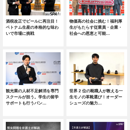
酒税改正でビールに再注目！
物価高の社会に挑む！福利厚
ベトナム生産の本格的な味わ
生がもたらす従業員・企業・
いで市場に挑戦
社会への恩恵と可能…
ニュース
ニュース
観光業の人材不足解消を専門
世界 2 位の靴職人が教える一
スクールが担う。学生の留学
生モノの革靴選び！オーダー
サポートも行うバン…
シューズの魅力…
ニュース, 企業インタビュー
ニュース, 専門家インタビュー