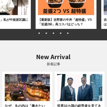
た」私が中核派区議に
【最新版】吉野家の牛丼「超特盛」VS
吉
「並盛2杯」高コスパはどっち？
は
新着記事
なぜ、丸の内は「働きたい
世界33カ国の経営者を見てき