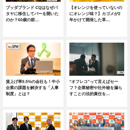
ブッダブランド CQはなぜパ
【オレンジを使っていないの
タヤに移住してバーを開いた
にオレンジ味？】カゴメが2
のか？60歳の節…
年かけて開発した革…
ニュース
グルメ, ニュース, 企業インタビュ
ー
賃上げ率9.5%の会社も！中小
“オフレコ”って言えばセー
企業の課題を解決する「人事
フ？企業秘密や社外秘を漏ら
制度」とは？
すことの法的責任を…
ニュース
ニュース, 専門家インタビュー