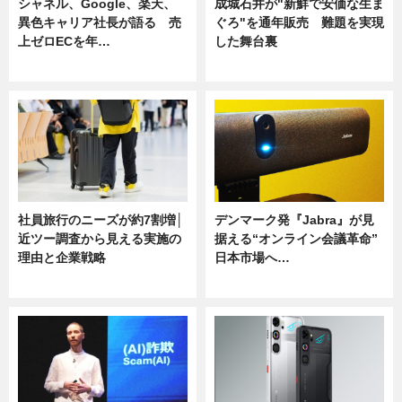
シャネル、Google、楽天、
成城石井が"新鮮で安価な生ま
異色キャリア社長が語る 売
ぐろ"を通年販売 難題を実現
上ゼロECを年…
した舞台裏
ニュース
ニュース
社員旅行のニーズが約7割増│
デンマーク発『Jabra』が見
近ツー調査から見える実施の
据える“オンライン会議革命”
理由と企業戦略
日本市場へ…
ニュース
ニュース