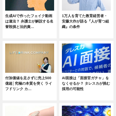
生成AIで作ったフェイク動画
1万人を育てた教育経営者・
は違法？ 弁護士が解説する名
安藤大作が語る『人が育つ組
誉毀損と法的責…
織』の条件
ニュース
ニュース
付加価値を足さずに売上500
AI面接は「面接官ガチャ」を
億超│究極の本質を突く ライ
なくせるか？ タレスカが挑む
フドリンク カ…
採用の可能性
ニュース
ニュース