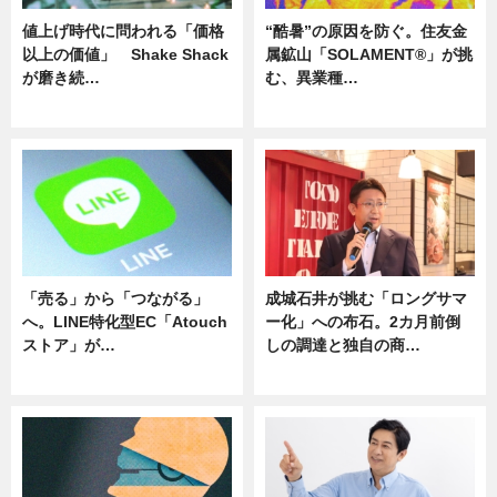
値上げ時代に問われる「価格
“酷暑”の原因を防ぐ。住友金
以上の価値」 Shake Shack
属鉱山「SOLAMENT®」が挑
が磨き続…
む、異業種…
ニュース
ニュース
「売る」から「つながる」
成城石井が挑む「ロングサマ
へ。LINE特化型EC「Atouch
ー化」への布石。2カ月前倒
ストア」が…
しの調達と独自の商…
ニュース
ニュース