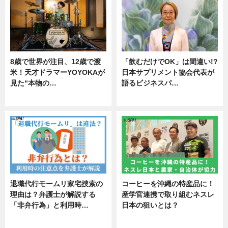
8歳で世界が注目、12歳で渡
「飲むだけでOK」は間違い!?
米！天才ドラマーYOYOKAが
日本サプリメント協会代表が
見た“本物の…
語るビジネスパ…
エンタメ
ニュース
退職代行モームリ家宅捜索の
コーヒーを沖縄の特産品に！
理由は？弁護士が解説する
産学官連携で取り組むネスレ
「非弁行為」と利用時…
日本の狙いとは？
専門家インタビュー
企業インタビュー