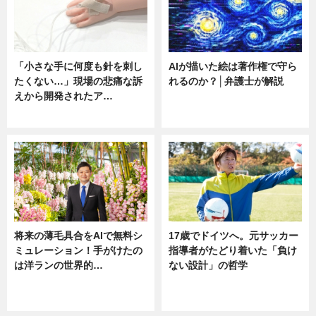
「小さな手に何度も針を刺し
AIが描いた絵は著作権で守ら
たくない…」現場の悲痛な訴
れるのか？│弁護士が解説
えから開発されたア…
ニュース
ニュース
将来の薄毛具合をAIで無料シ
17歳でドイツへ。元サッカー
ミュレーション！手がけたの
指導者がたどり着いた「負け
は洋ランの世界的…
ない設計」の哲学
ニュース
ニュース
sponsored by 河野メリクロン