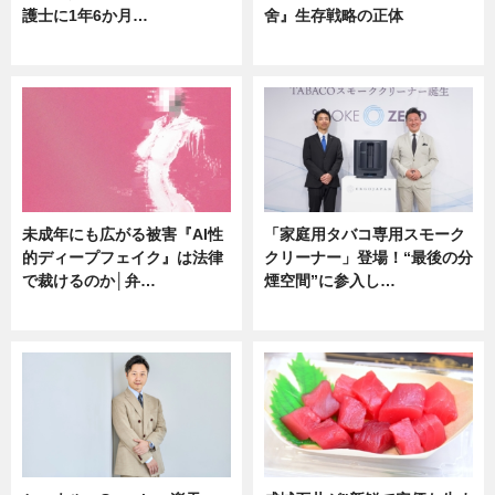
護士に1年6か月…
舍』生存戦略の正体
ニュース
企業インタビュー
未成年にも広がる被害『AI性
「家庭用タバコ専用スモーク
的ディープフェイク』は法律
クリーナー」登場！“最後の分
で裁けるのか│弁…
煙空間”に参入し…
ニュース
ニュース