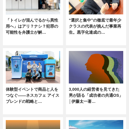
「トイレが混んでるから異性
“選択と集中”の徹底で最年少
用へ」はアリ？ナシ？犯罪の
クラスの代表が挑んだ事業再
可能性を弁護士が解…
生。黒字化達成の…
ニュース, 専門家インタビュー
ニュース
体験型イベントで商品と人を
3,000人の経営者を見てきた
つなぐ――ネスカフェ アイス
男が語る「成功者の共通OS」
ブレンドの戦略と…
│伊藤太一著…
ニュース
ニュース