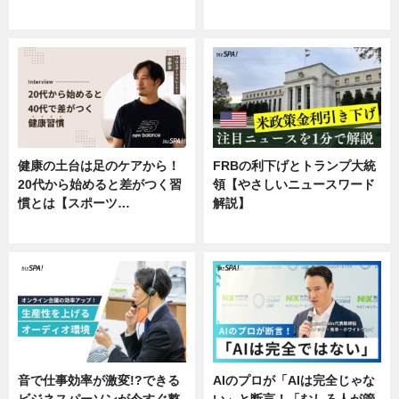
企業インタビュー
健康の土台は足のケアから！
FRBの利下げとトランプ大統
20代から始めると差がつく習
領【やさしいニュースワード
慣とは【スポーツ…
解説】
専門家インタビュー
ニュース
音で仕事効率が激変!?できる
AIのプロが「AIは完全じゃな
ビジネスパーソンが今すぐ整
い」と断言！「むしろ人が管