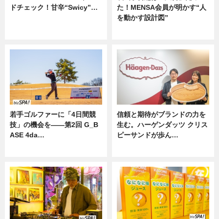
ドチェック！甘辛“Swicy”…
た！MENSA会員が明かす“人
を動かす設計図”
ニュース
ニュース
若手ゴルファーに「4日間競
信頼と期待がブランドの力を
技」の機会を——第2回 G_B
生む。ハーゲンダッツ クリス
ASE 4da…
ピーサンドが歩ん…
ニュース
ニュース