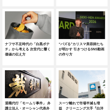
ニュース
ニュース
ナフサ不足時代の「白黒ポテ
“バズる”カリスマ美容師たち
チ」から考える 次世代に響く
が明かす 引きつけるSNS動画
価値の伝え方
の作り方
ニュース
ニュース
退職代行「モームリ事件」 弁
スーツ離れで市場半減も増
護士法人・オーシャン代表弁
益 クリーニング大手『白洋