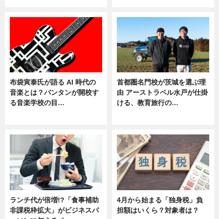
布袋寅泰氏が語る AI 時代の
首都圏名門校が茨城を選ぶ理
音楽とは？バンタンが開校す
由 アーストラベル水戸が仕掛
る音楽学校の目…
ける、教育旅行の…
ニュース
ニュース
ランチ代が倍増!?「食事補助
4月から始まる「独身税」負
非課税枠拡大」がビジネスパ
担額はいくら？対象者は？