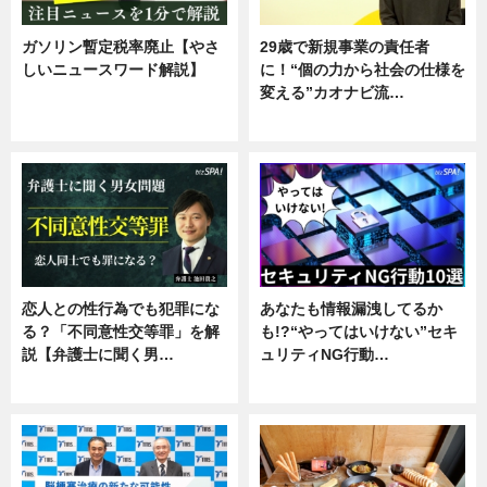
ガソリン暫定税率廃止【やさ
29歳で新規事業の責任者
しいニュースワード解説】
に！“個の力から社会の仕様を
変える”カオナビ流…
ニュース
企業インタビュー
恋人との性行為でも犯罪にな
あなたも情報漏洩してるか
る？「不同意性交等罪」を解
も!?“やってはいけない”セキ
説【弁護士に聞く男…
ュリティNG行動…
専門家インタビュー
専門家インタビュー