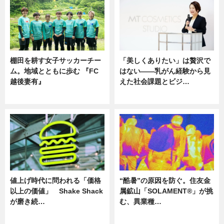
棚田を耕す女子サッカーチー
「美しくありたい」は贅沢で
ム。地域とともに歩む 『FC
はない――乳がん経験から見
越後妻有』
えた社会課題とビジ…
ニュース
ニュース
値上げ時代に問われる「価格
“酷暑”の原因を防ぐ。住友金
以上の価値」 Shake Shack
属鉱山「SOLAMENT®」が挑
が磨き続…
む、異業種…
ニュース
ニュース