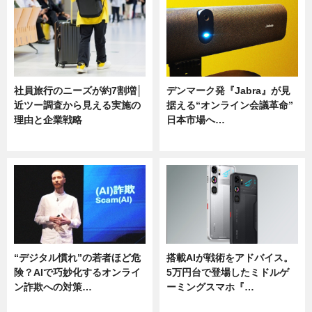
社員旅行のニーズが約7割増│
デンマーク発『Jabra』が見
近ツー調査から見える実施の
据える“オンライン会議革命”
理由と企業戦略
日本市場へ…
ニュース
ニュース
“デジタル慣れ”の若者ほど危
搭載AIが戦術をアドバイス。
険？AIで巧妙化するオンライ
5万円台で登場したミドルゲ
ン詐欺への対策…
ーミングスマホ『…
ニュース
ニュース