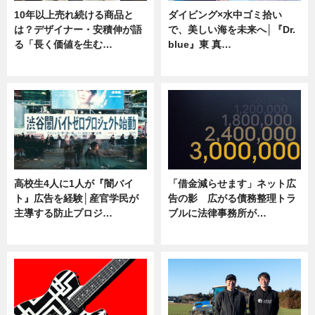
10年以上売れ続ける商品と
ダイビング×水中ゴミ拾い
は？デザイナー・安積伸が語
で、美しい海を未来へ│『Dr.
る「長く価値を生む…
blue』東 真…
ニュース
ニュース
高校生4人に1人が『闇バイ
「借金減らせます」ネット広
ト』広告を経験│産官学民が
告の影 広がる債務整理トラ
主導する防止プロジ…
ブルに法律事務所が…
ニュース
ニュース