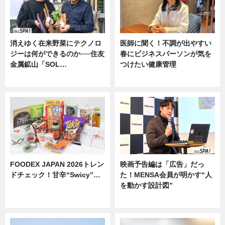
消えゆく在来野菜にテクノロ
医師に聞く！不調が出やすい
ジーは何ができるのか──住友
春にビジネスパーソンが気を
金属鉱山「SOL…
つけたい健康管理
ニュース
ニュース
FOODEX JAPAN 2026トレン
映画予告編は「広告」だっ
ドチェック！甘辛“Swicy”…
た！MENSA会員が明かす“人
を動かす設計図”
ニュース
ニュース