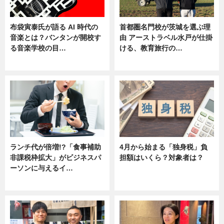
布袋寅泰氏が語る AI 時代の
首都圏名門校が茨城を選ぶ理
音楽とは？バンタンが開校す
由 アーストラベル水戸が仕掛
る音楽学校の目…
ける、教育旅行の…
ニュース
ニュース
ランチ代が倍増!?「食事補助
4月から始まる「独身税」負
非課税枠拡大」がビジネスパ
担額はいくら？対象者は？
ーソンに与えるイ…
ニュース
ニュース