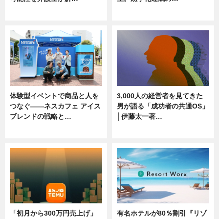
ニュース, 専門家インタビュー
ニュース
体験型イベントで商品と人を
3,000人の経営者を見てきた
つなぐ――ネスカフェ アイス
男が語る「成功者の共通OS」
ブレンドの戦略と…
│伊藤太一著…
ニュース
ニュース
「初月から300万円売上げ」
有名ホテルが80％割引『リゾ