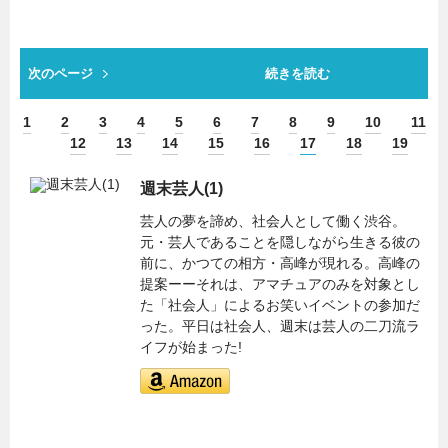
次のページ
続きを読む
1
2
3
4
5
6
7
8
9
10
11
12
13
14
15
16
17
18
19
週末芸人(1)
芸人の夢を諦め、社会人として働く渋谷。
元・芸人であることを隠しながら生きる彼の
前に、かつての相方・高峰が現れる。高峰の
提案ーーそれは、アマチュアのみを対象とし
た「社会人」によるお笑いイベントの参加だ
った。平日は社会人、週末は芸人の二刀流ラ
イフが始まった!