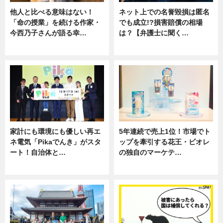
他人と比べる意味はない！
ネット上での名誉毀損は匿名
「命の授業」を続ける作家・
でも成立!?損害賠償の相場
今西乃子さんが語る幸…
は？【弁護士に聞く…
専門家インタビュー
専門家インタビュー
家計にも環境にも優しい再エ
5年連続で売上1位！市場でト
ネ電気「Pikaでんき」がスタ
ップを牽引する花王・ビオレ
ート！自治体と…
の独自のマーケテ…
ニュース
ニュース, 暮らし