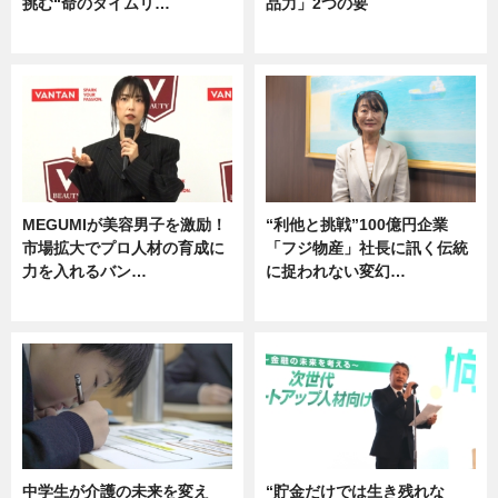
挑む“命のタイムリ…
品力」2つの要
企業インタビュー
グルメ
MEGUMIが美容男子を激励！
“利他と挑戦”100億円企業
市場拡大でプロ人材の育成に
「フジ物産」社長に訊く伝統
力を入れるバン…
に捉われない変幻…
企業インタビュー
ニュース
中学生が介護の未来を変え
“貯金だけでは生き残れな