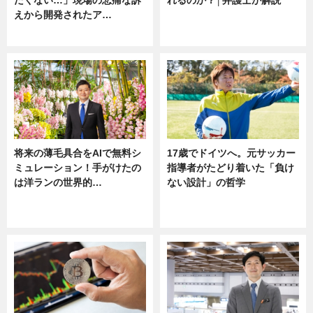
えから開発されたア…
ニュース
ニュース
将来の薄毛具合をAIで無料シ
17歳でドイツへ。元サッカー
ミュレーション！手がけたの
指導者がたどり着いた「負け
は洋ランの世界的…
ない設計」の哲学
ニュース
ニュース
sponsored by 河野メリクロン