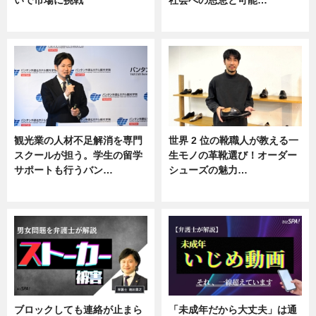
いで市場に挑戦
社会への恩恵と可能…
ニュース
ニュース
観光業の人材不足解消を専門
世界 2 位の靴職人が教える一
スクールが担う。学生の留学
生モノの革靴選び！オーダー
サポートも行うバン…
シューズの魅力…
ニュース, 企業インタビュー
ニュース, 専門家インタビュー
ブロックしても連絡が止まら
「未成年だから大丈夫」は通