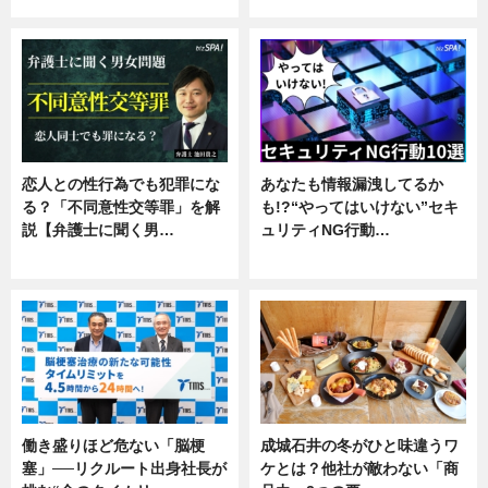
恋人との性行為でも犯罪にな
あなたも情報漏洩してるか
る？「不同意性交等罪」を解
も!?“やってはいけない”セキ
説【弁護士に聞く男…
ュリティNG行動…
専門家インタビュー
専門家インタビュー
働き盛りほど危ない「脳梗
成城石井の冬がひと味違うワ
塞」──リクルート出身社長が
ケとは？他社が敵わない「商