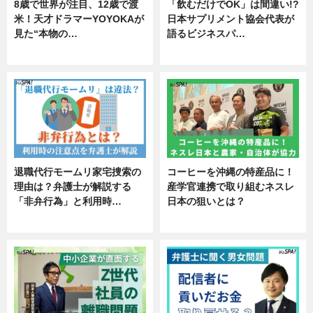
8歳で世界が注目、12歳で渡
「飲むだけでOK」は間違い!?
米！天才ドラマーYOYOKAが
日本サプリメント協会代表が
見た“本物の…
語るビジネスパ…
エンタメ
ニュース
退職代行モームリ家宅捜索の
コーヒーを沖縄の特産品に！
理由は？弁護士が解説する
産学官連携で取り組むネスレ
「非弁行為」と利用時…
日本の狙いとは？
専門家インタビュー
企業インタビュー