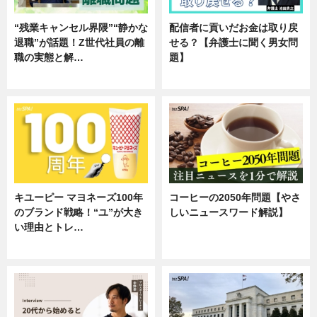
“残業キャンセル界隈”“静かな
配信者に貢いだお金は取り戻
退職”が話題！Z世代社員の離
せる？【弁護士に聞く男女問
職の実態と解…
題】
企業インタビュー
専門家インタビュー
キユーピー マヨネーズ100年
コーヒーの2050年問題【やさ
のブランド戦略！“ユ”が大き
しいニュースワード解説】
い理由とトレ…
ニュース
企業インタビュー