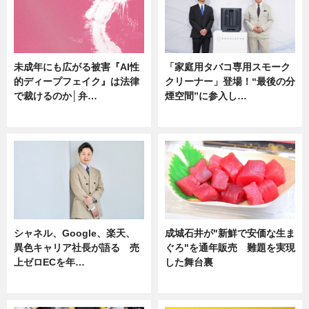
未成年にも広がる被害『AI性
「家庭用タバコ専用スモーク
的ディープフェイク』は法律
クリーナー」登場！“最後の分
で裁けるのか│弁…
煙空間”に参入し…
ニュース
ニュース
シャネル、Google、楽天、
成城石井が"新鮮で安価な生ま
異色キャリア社長が語る 売
ぐろ"を通年販売 難題を実現
上ゼロECを年…
した舞台裏
ニュース
ニュース