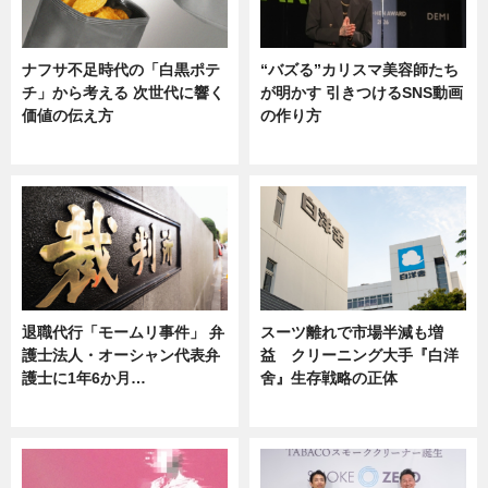
ナフサ不足時代の「白黒ポテ
“バズる”カリスマ美容師たち
チ」から考える 次世代に響く
が明かす 引きつけるSNS動画
価値の伝え方
の作り方
ニュース
ニュース
退職代行「モームリ事件」 弁
スーツ離れで市場半減も増
護士法人・オーシャン代表弁
益 クリーニング大手『白洋
護士に1年6か月…
舍』生存戦略の正体
ニュース
企業インタビュー