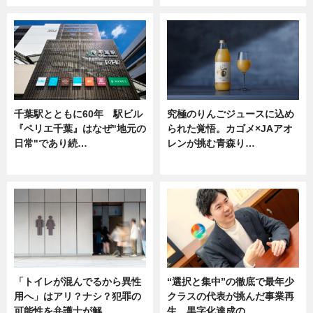
千葉駅とともに60年 駅ビル
究極のりんごジュースに込め
『ペリエ千葉』はなぜ"地元の
られた覚悟。カゴメ×JAアオ
日常"であり続…
レンが挑む青森り…
ニュース
ニュース
「トイレが混んでるから異性
“選択と集中”の徹底で最年少
用へ」はアリ？ナシ？犯罪の
クラスの代表が挑んだ事業再
可能性を弁護士が解…
生。黒字化達成の…