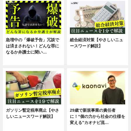
急増中の「爆破予告」冗談で
総合経済対策【やさしいニュ
は済まされない！どんな罪に
ースワード解説】
なるか弁護士に聞い…
ニュース
専門家インタビュー
ガソリン暫定税率廃止【やさ
29歳で新規事業の責任者
しいニュースワード解説】
に！“個の力から社会の仕様を
変える”カオナビ流…
ニュース
企業インタビュー