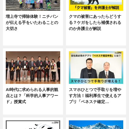
増上寺で掃除体験！ニチバン
クマの被害にあったらどうす
が伝える手をいたわることの
る？ケガをしたら補償される
大切さ
のか弁護士が解説
ニュース, 企業インタビュー, 暮ら
専門家インタビュー
し
AI時代に求められる人事的観
スマホひとつで手取りを増や
点とは？「科学的人事アワー
す方法！福利厚生で使えるア
ド」授賞式
プリ「ベネステ確定…
ニュース
企業インタビュー