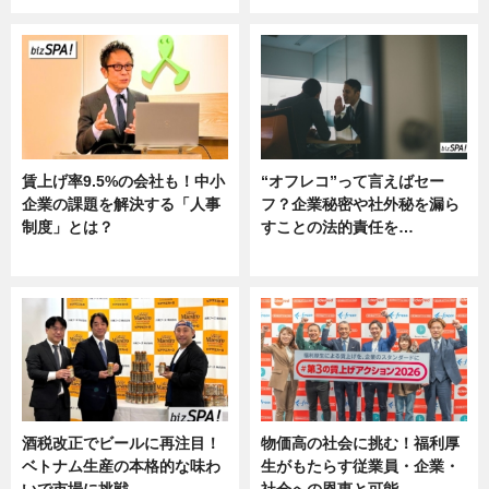
賃上げ率9.5%の会社も！中小
“オフレコ”って言えばセー
企業の課題を解決する「人事
フ？企業秘密や社外秘を漏ら
制度」とは？
すことの法的責任を…
ニュース
ニュース, 専門家インタビュー
酒税改正でビールに再注目！
物価高の社会に挑む！福利厚
ベトナム生産の本格的な味わ
生がもたらす従業員・企業・