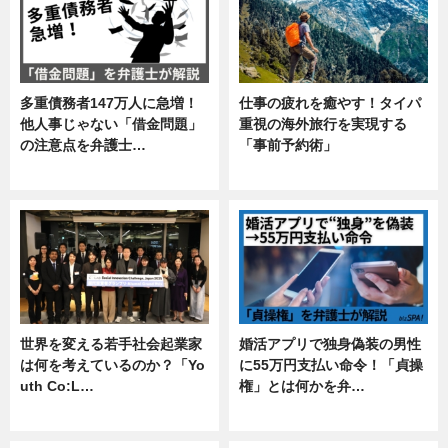
多重債務者147万人に急増！
仕事の疲れを癒やす！タイパ
他人事じゃない「借金問題」
重視の海外旅行を実現する
の注意点を弁護士…
「事前予約術」
専門家インタビュー
暮らし
世界を変える若手社会起業家
婚活アプリで独身偽装の男性
は何を考えているのか？「Yo
に55万円支払い命令！「貞操
uth Co:L…
権」とは何かを弁…
スキル
専門家インタビュー