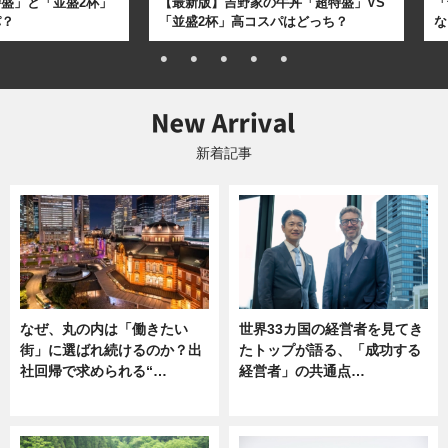
盛」と「並盛2杯」
【最新版】吉野家の牛丼「超特盛」VS
「
パ？
「並盛2杯」高コスパはどっち？
な
新着記事
なぜ、丸の内は「働きたい
世界33カ国の経営者を見てき
街」に選ばれ続けるのか？出
たトップが語る、「成功する
社回帰で求められる“…
経営者」の共通点…
ニュース
ニュース