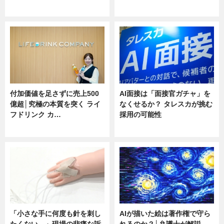
ニュース
ニュース
付加価値を足さずに売上500
AI面接は「面接官ガチャ」を
億超│究極の本質を突く ライ
なくせるか？ タレスカが挑む
フドリンク カ…
採用の可能性
ニュース
ニュース
「小さな手に何度も針を刺し
AIが描いた絵は著作権で守ら
たくない…」現場の悲痛な訴
れるのか？│弁護士が解説