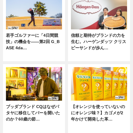
若手ゴルファーに「4日間競
信頼と期待がブランドの力を
技」の機会を——第2回 G_B
生む。ハーゲンダッツ クリス
ASE 4da…
ピーサンドが歩ん…
ニュース
ニュース
ブッダブランド CQはなぜパ
【オレンジを使っていないの
タヤに移住してバーを開いた
にオレンジ味？】カゴメが2
のか？60歳の節…
年かけて開発した革…
ニュース
グルメ, ニュース, 企業インタビュ
ー