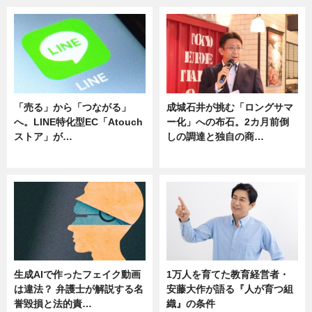
「売る」から「つながる」
成城石井が挑む「ロングサマ
へ。LINE特化型EC「Atouch
ー化」への布石。2カ月前倒
ストア」が…
しの調達と独自の商…
ニュース
ニュース
生成AIで作ったフェイク動画
1万人を育てた教育経営者・
は違法？ 弁護士が解説する名
安藤大作が語る『人が育つ組
誉毀損と法的責…
織』の条件