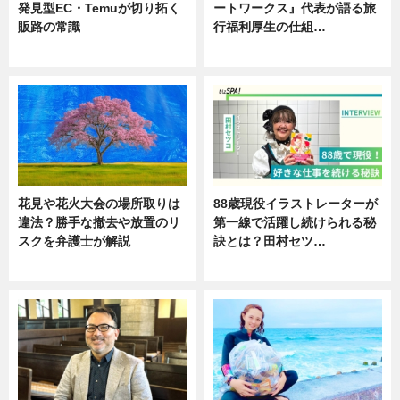
発見型EC・Temuが切り拓く
ートワークス』代表が語る旅
販路の常識
行福利厚生の仕組…
ニュース
ニュース
花見や花火大会の場所取りは
88歳現役イラストレーターが
違法？勝手な撤去や放置のリ
第一線で活躍し続けられる秘
スクを弁護士が解説
訣とは？田村セツ…
ニュース
専門家インタビュー