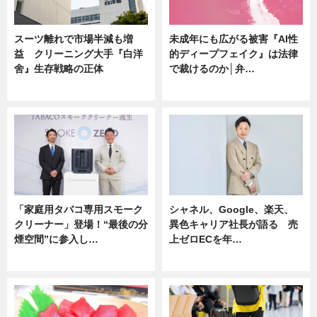
スーツ離れで市場半減も増
未成年にも広がる被害『AI性
益 クリーニング大手『白洋
的ディープフェイク』は法律
舍』生存戦略の正体
で裁けるのか│弁…
企業インタビュー
ニュース
「家庭用タバコ専用スモーク
シャネル、Google、楽天、
クリーナー」登場！“最後の分
異色キャリア社長が語る 売
煙空間”に参入し…
上ゼロECを年…
ニュース
ニュース