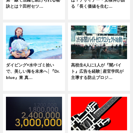
訣とは？田村セツ…
る「長く価値を生む…
専門家インタビュー
ニュース
ダイビング×水中ゴミ拾い
高校生4人に1人が『闇バイ
で、美しい海を未来へ│『Dr.
ト』広告を経験│産官学民が
blue』東 真…
主導する防止プロジ…
ニュース
ニュース