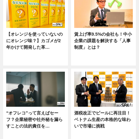
【オレンジを使っていないの
賃上げ率9.5%の会社も！中小
にオレンジ味？】カゴメが2
企業の課題を解決する「人事
年かけて開発した革…
制度」とは？
グルメ, ニュース, 企業インタビュ
ニュース
ー
“オフレコ”って言えばセー
酒税改正でビールに再注目！
フ？企業秘密や社外秘を漏ら
ベトナム生産の本格的な味わ
すことの法的責任を…
いで市場に挑戦
ニュース, 専門家インタビュー
ニュース