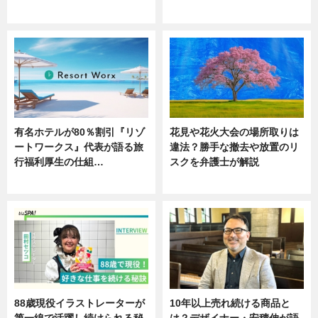
ニュース
ニュース
有名ホテルが80％割引『リゾ
花見や花火大会の場所取りは
ートワークス』代表が語る旅
違法？勝手な撤去や放置のリ
行福利厚生の仕組…
スクを弁護士が解説
ニュース
ニュース
88歳現役イラストレーターが
10年以上売れ続ける商品と
第一線で活躍し続けられる秘
は？デザイナー・安積伸が語