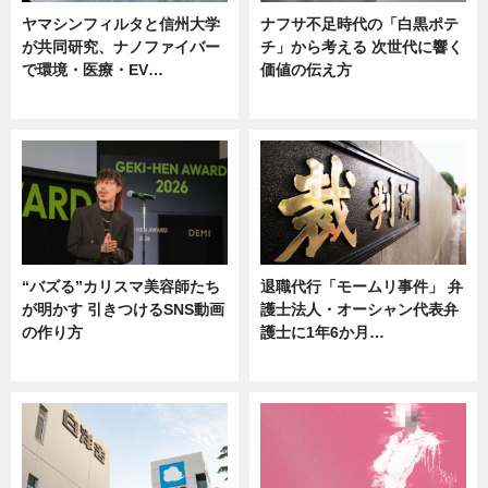
ヤマシンフィルタと信州大学
ナフサ不足時代の「白黒ポテ
が共同研究、ナノファイバー
チ」から考える 次世代に響く
で環境・医療・EV…
価値の伝え方
ニュース
ニュース
“バズる”カリスマ美容師たち
退職代行「モームリ事件」 弁
が明かす 引きつけるSNS動画
護士法人・オーシャン代表弁
の作り方
護士に1年6か月…
ニュース
ニュース