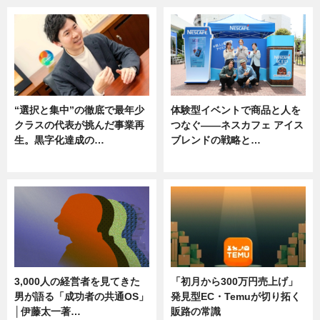
“選択と集中”の徹底で最年少
体験型イベントで商品と人を
クラスの代表が挑んだ事業再
つなぐ――ネスカフェ アイス
生。黒字化達成の…
ブレンドの戦略と…
ニュース
ニュース
3,000人の経営者を見てきた
「初月から300万円売上げ」
男が語る「成功者の共通OS」
発見型EC・Temuが切り拓く
│伊藤太一著…
販路の常識