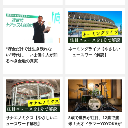
ニュース
ニュース
“貯金だけでは生き残れな
ネーミングライツ【やさしい
い”時代に──いま働く人が知
ニュースワード解説】
るべき金融の真実
ニュース
企業インタビュー
サナエノミクス【やさしいニ
8歳で世界が注目、12歳で渡
ュースワード解説】
米！天才ドラマーYOYOKAが