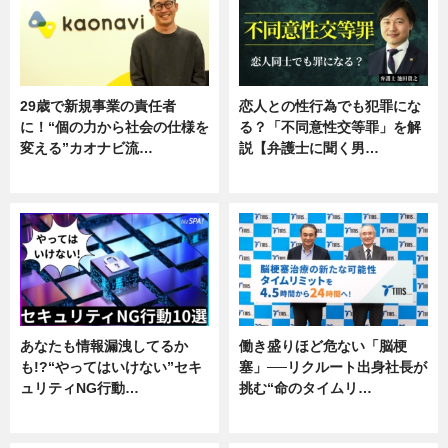
29歳で新規事業の責任者
恋人との性行為でも犯罪にな
に！“個の力から社会の仕様を
る？「不同意性交等罪」を解
変える”カオナビ流…
説【弁護士に聞く男…
企業インタビュー
専門家インタビュー
あなたも情報漏洩してるか
働き盛りほど危ない「脳梗
も!?“やってはいけない”セキ
塞」──リクルート出身社長が
ュリティNG行動…
挑む“命のタイムリ…
専門家インタビュー
企業インタビュー