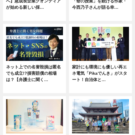
へ】急成長企業クオンティア
「命の授業」を続ける作家・
が始める新しい採…
今西乃子さんが語る幸…
ニュース
専門家インタビュー
ネット上での名誉毀損は匿名
家計にも環境にも優しい再エ
でも成立!?損害賠償の相場
ネ電気「Pikaでんき」がスタ
は？【弁護士に聞く…
ート！自治体と…
専門家インタビュー
ニュース