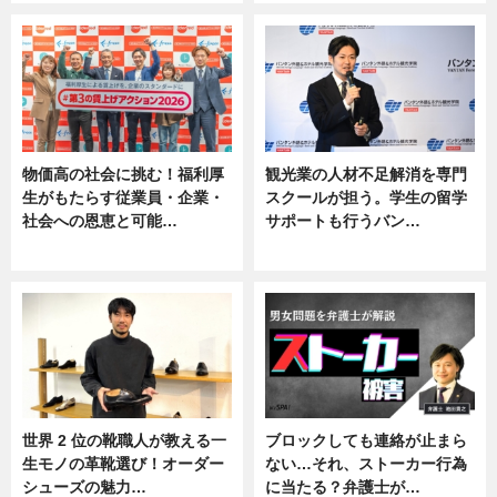
物価高の社会に挑む！福利厚
観光業の人材不足解消を専門
生がもたらす従業員・企業・
スクールが担う。学生の留学
社会への恩恵と可能…
サポートも行うバン…
ニュース
ニュース, 企業インタビュー
世界 2 位の靴職人が教える一
ブロックしても連絡が止まら
生モノの革靴選び！オーダー
ない…それ、ストーカー行為
シューズの魅力…
に当たる？弁護士が…