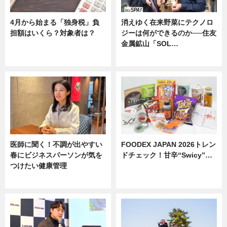
4月から始まる「独身税」負
消えゆく在来野菜にテクノロ
担額はいくら？対象者は？
ジーは何ができるのか──住友
金属鉱山「SOL…
ニュース
ニュース
医師に聞く！不調が出やすい
FOODEX JAPAN 2026トレン
春にビジネスパーソンが気を
ドチェック！甘辛“Swicy”…
つけたい健康管理
ニュース
ニュース