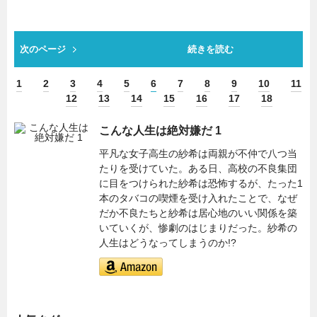
次のページ
続きを読む
1
2
3
4
5
6
7
8
9
10
11
12
13
14
15
16
17
18
こんな人生は絶対嫌だ 1
平凡な女子高生の紗希は両親が不仲で八つ当
たりを受けていた。ある日、高校の不良集団
に目をつけられた紗希は恐怖するが、たった1
本のタバコの喫煙を受け入れたことで、なぜ
だか不良たちと紗希は居心地のいい関係を築
いていくが、惨劇のはじまりだった。紗希の
人生はどうなってしまうのか!?