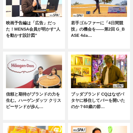
映画予告編は「広告」だっ
若手ゴルファーに「4日間競
た！MENSA会員が明かす“人
技」の機会を——第2回 G_B
を動かす設計図”
ASE 4da…
ニュース
ニュース
信頼と期待がブランドの力を
ブッダブランド CQはなぜパ
生む。ハーゲンダッツ クリス
タヤに移住してバーを開いた
ピーサンドが歩ん…
のか？60歳の節…
ニュース
ニュース