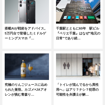
搭載AIが戦術をアドバイス。
千葉駅とともに60年 駅ビル
5万円台で登場したミドルゲ
『ペリエ千葉』はなぜ"地元の
ーミングスマホ『…
日常"であり続…
ニュース
ニュース
究極のりんごジュースに込め
「トイレが混んでるから異性
られた覚悟。カゴメ×JAアオ
用へ」はアリ？ナシ？犯罪の
レンが挑む青森り…
可能性を弁護士が解…
ニュース
ニュース, 専門家インタビュー