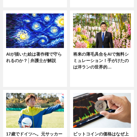
ニュース
ニュース
AIが描いた絵は著作権で守ら
将来の薄毛具合をAIで無料シ
れるのか？│弁護士が解説
ミュレーション！手がけたの
は洋ランの世界的…
ニュース
ニュース
sponsored by 河野メリクロン
17歳でドイツへ。元サッカー
ビットコインの価格はなぜ上