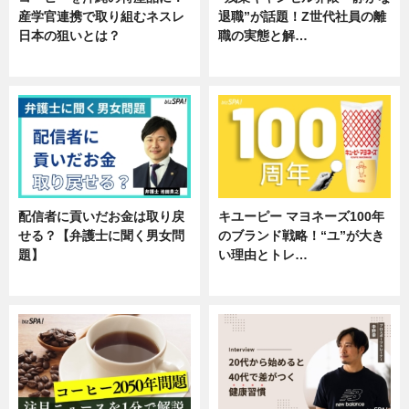
産学官連携で取り組むネスレ
退職”が話題！Z世代社員の離
日本の狙いとは？
職の実態と解…
企業インタビュー
企業インタビュー
配信者に貢いだお金は取り戻
キユーピー マヨネーズ100年
せる？【弁護士に聞く男女問
のブランド戦略！“ユ”が大き
題】
い理由とトレ…
専門家インタビュー
企業インタビュー