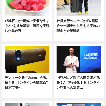
成城石井が"新鮮で安価な生ま
社員旅行のニーズが約7割増│
ぐろ"を通年販売 難題を実現
近ツー調査から見える実施の
した舞台裏
理由と企業戦略
ニュース
ニュース
デンマーク発『Jabra』が見
“デジタル慣れ”の若者ほど危
据える“オンライン会議革命”
険？AIで巧妙化するオンライ
日本市場へ…
ン詐欺への対策…
ニュース
ニュース