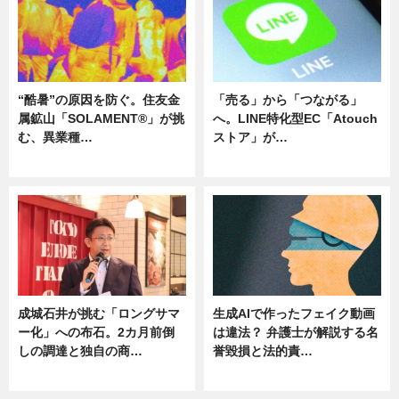
“酷暑”の原因を防ぐ。住友金
「売る」から「つながる」
属鉱山「SOLAMENT®」が挑
へ。LINE特化型EC「Atouch
む、異業種…
ストア」が…
ニュース
ニュース
成城石井が挑む「ロングサマ
生成AIで作ったフェイク動画
ー化」への布石。2カ月前倒
は違法？ 弁護士が解説する名
しの調達と独自の商…
誉毀損と法的責…
ニュース
ニュース