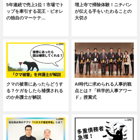
5年連続で売上1位！市場でト
増上寺で掃除体験！ニチバン
ップを牽引する花王・ビオレ
が伝える手をいたわることの
の独自のマーケテ…
大切さ
ニュース, 暮らし
ニュース, 企業インタビュー, 暮ら
し
クマの被害にあったらどうす
AI時代に求められる人事的観
る？ケガをしたら補償される
点とは？「科学的人事アワー
のか弁護士が解説
ド」授賞式
専門家インタビュー
ニュース