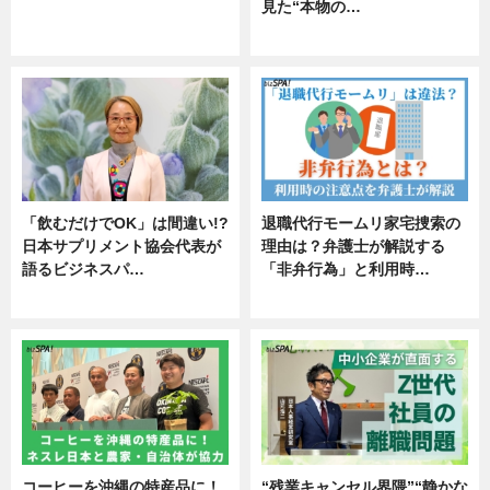
見た“本物の…
ニュース
エンタメ
「飲むだけでOK」は間違い!?
退職代行モームリ家宅捜索の
日本サプリメント協会代表が
理由は？弁護士が解説する
語るビジネスパ…
「非弁行為」と利用時…
ニュース
専門家インタビュー
コーヒーを沖縄の特産品に！
“残業キャンセル界隈”“静かな