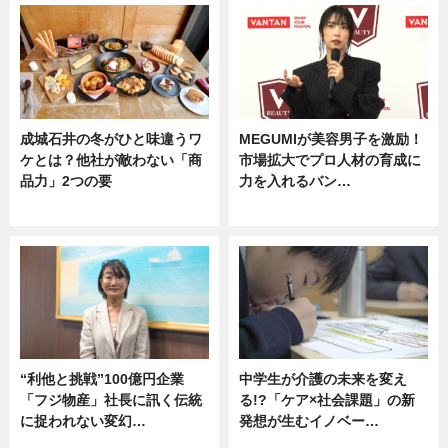
成城石井の冬がひと味違うワ
MEGUMIが美容男子を激励！
ケとは？他社が敵わない「商
市場拡大でプロ人材の育成に
品力」2つの要
力を入れるバン…
グルメ
企業インタビュー
“利他と挑戦”100億円企業
中学生が介護の未来を変え
「フジ物産」社長に訊く伝統
る!?「ケア×社会課題」の新
に捉われない変幻…
発想が生むイノベー…