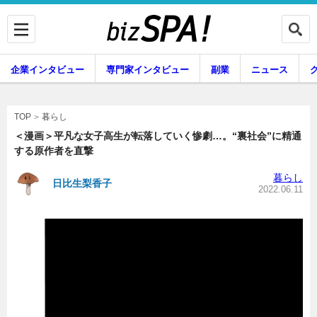
企業インタビュー
専門家インタビュー
副業
ニュース
暮らし
エンタメ
暮らし
TOP
＜漫画＞平凡な女子高生が転落していく惨劇…。“裏社会”に精通
する原作者を直撃
企業インタビュー
専門家インタビュー
暮らし
日比生梨香子
2022.06.11
副業
ニュース
グルメ
スキル