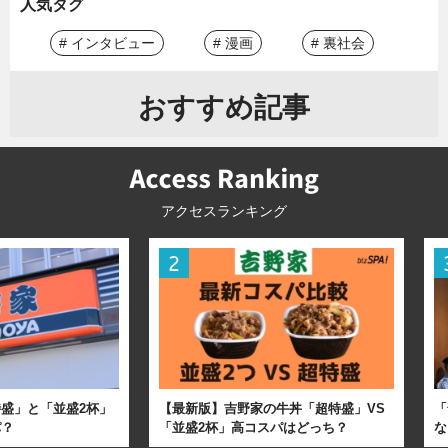
人気タグ
# インタビュー
# 漫画
# 裏社会
おすすめ記事
アクセスランキング
盛」と「並盛2杯」
【最新版】吉野家の牛丼「超特盛」VS
「
パ？
「並盛2杯」高コスパはどっち？
な