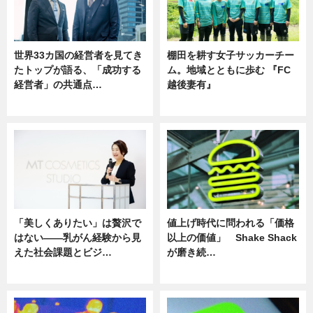
世界33カ国の経営者を見てき
棚田を耕す女子サッカーチー
たトップが語る、「成功する
ム。地域とともに歩む 『FC
経営者」の共通点…
越後妻有』
ニュース
ニュース
「美しくありたい」は贅沢で
値上げ時代に問われる「価格
はない――乳がん経験から見
以上の価値」 Shake Shack
えた社会課題とビジ…
が磨き続…
ニュース
ニュース