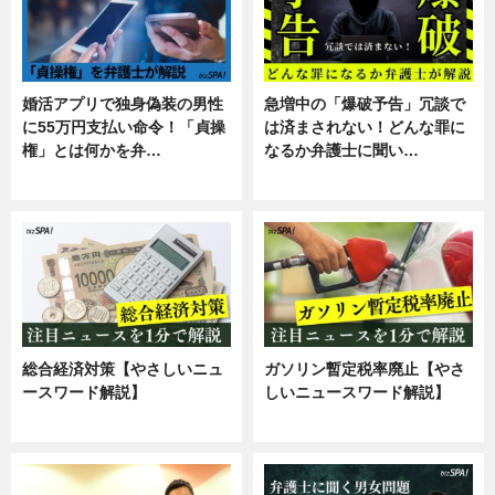
婚活アプリで独身偽装の男性
急増中の「爆破予告」冗談で
に55万円支払い命令！「貞操
は済まされない！どんな罪に
権」とは何かを弁…
なるか弁護士に聞い…
専門家インタビュー
専門家インタビュー
総合経済対策【やさしいニュ
ガソリン暫定税率廃止【やさ
ースワード解説】
しいニュースワード解説】
ニュース
ニュース