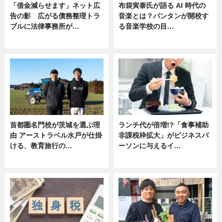
「借金減らせます」ネット広
布袋寅泰氏が語る AI 時代の
告の影 広がる債務整理トラ
音楽とは？バンタンが開校す
ブルに法律事務所が…
る音楽学校の目…
ニュース
ニュース
首都圏名門校が茨城を選ぶ理
ランチ代が倍増!?「食事補助
由 アーストラベル水戸が仕掛
非課税枠拡大」がビジネスパ
ける、教育旅行の…
ーソンに与えるイ…
ニュース
ニュース