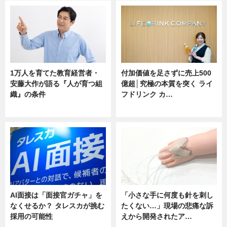
1万人を育てた教育経営者・
付加価値を足さずに売上500
安藤大作が語る『人が育つ組
億超│究極の本質を突く ライ
織』の条件
フドリンク カ…
ニュース
ニュース
AI面接は「面接官ガチャ」を
「小さな手に何度も針を刺し
なくせるか？ タレスカが挑む
たくない…」現場の悲痛な訴
採用の可能性
えから開発されたア…