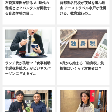
布袋寅泰氏が語る AI 時代の
首都圏名門校が茨城を選ぶ理
音楽とは？バンタンが開校す
由 アーストラベル水戸が仕掛
る音楽学校の目…
ける、教育旅行の…
ニュース
ニュース
ランチ代が倍増!?「食事補助
4月から始まる「独身税」負
非課税枠拡大」がビジネスパ
担額はいくら？対象者は？
ーソンに与えるイ…
ニュース
ニュース