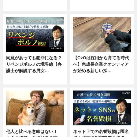
ニュース, 専門家インタビュー
ニュース, 専門家インタビュー
同意があっても犯罪になる？
【CxOは採用から育てる時代
リベンジポルノの境界線【弁
へ】急成長企業クオンティア
護士が解説する男女…
が始める新しい採…
専門家インタビュー
ニュース
他人と比べる意味はない！
ネット上での名誉毀損は匿名