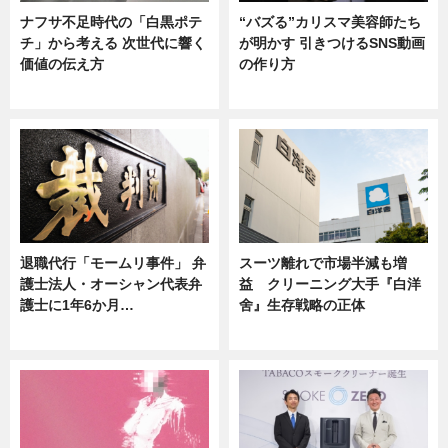
ナフサ不足時代の「白黒ポテ
“バズる”カリスマ美容師たち
チ」から考える 次世代に響く
が明かす 引きつけるSNS動画
価値の伝え方
の作り方
ニュース
ニュース
退職代行「モームリ事件」 弁
スーツ離れで市場半減も増
護士法人・オーシャン代表弁
益 クリーニング大手『白洋
護士に1年6か月…
舍』生存戦略の正体
ニュース
企業インタビュー