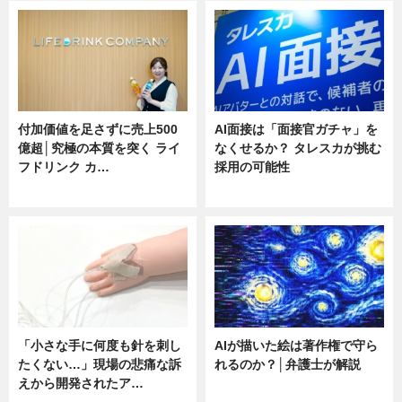
付加価値を足さずに売上500
AI面接は「面接官ガチャ」を
億超│究極の本質を突く ライ
なくせるか？ タレスカが挑む
フドリンク カ…
採用の可能性
ニュース
ニュース
「小さな手に何度も針を刺し
AIが描いた絵は著作権で守ら
たくない…」現場の悲痛な訴
れるのか？│弁護士が解説
えから開発されたア…
ニュース