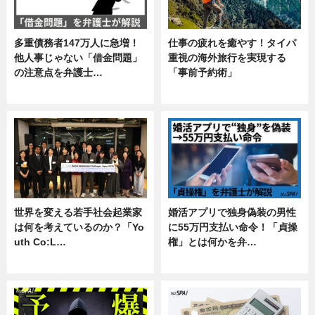
多重債務者147万人に急増！
仕事の疲れを癒やす！タイパ
他人事じゃない「借金問題」
重視の海外旅行を実現する
の注意点を弁護士…
「事前予約術」
専門家インタビュー
暮らし
世界を変える若手社会起業家
婚活アプリで独身偽装の男性
は何を考えているのか？「Yo
に55万円支払い命令！「貞操
uth Co:L…
権」とは何かを弁…
スキル
専門家インタビュー