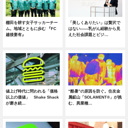
棚田を耕す女子サッカーチー
「美しくありたい」は贅沢で
ム。地域とともに歩む 『FC
はない――乳がん経験から見
越後妻有』
えた社会課題とビジ…
ニュース
ニュース
値上げ時代に問われる「価格
“酷暑”の原因を防ぐ。住友金
以上の価値」 Shake Shack
属鉱山「SOLAMENT®」が挑
が磨き続…
む、異業種…
ニュース
ニュース