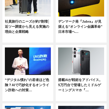
社員旅行のニーズが約7割増│
デンマーク発『Jabra』が見
近ツー調査から見える実施の
据える“オンライン会議革命”
理由と企業戦略
日本市場へ…
ニュース
ニュース
“デジタル慣れ”の若者ほど危
搭載AIが戦術をアドバイス。
険？AIで巧妙化するオンライ
5万円台で登場したミドルゲ
ン詐欺への対策…
ーミングスマホ『…
ニュース
ニュース