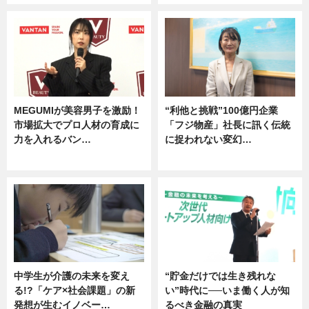
MEGUMIが美容男子を激励！
“利他と挑戦”100億円企業
市場拡大でプロ人材の育成に
「フジ物産」社長に訊く伝統
力を入れるバン…
に捉われない変幻…
企業インタビュー
ニュース
中学生が介護の未来を変え
“貯金だけでは生き残れな
る!?「ケア×社会課題」の新
い”時代に──いま働く人が知
発想が生むイノベー…
るべき金融の真実