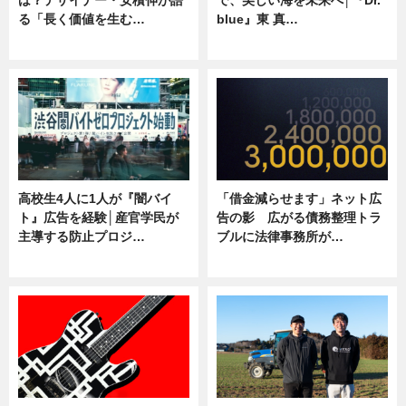
る「長く価値を生む…
blue』東 真…
ニュース
ニュース
高校生4人に1人が『闇バイ
「借金減らせます」ネット広
ト』広告を経験│産官学民が
告の影 広がる債務整理トラ
主導する防止プロジ…
ブルに法律事務所が…
ニュース
ニュース