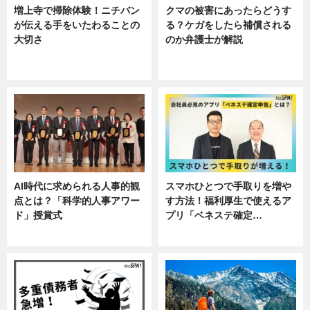
増上寺で掃除体験！ニチバン
クマの被害にあったらどうす
が伝える手をいたわることの
る？ケガをしたら補償される
大切さ
のか弁護士が解説
ニュース, 企業インタビュー, 暮ら
専門家インタビュー
し
AI時代に求められる人事的観
スマホひとつで手取りを増や
点とは？「科学的人事アワー
す方法！福利厚生で使えるア
ド」授賞式
プリ「ベネステ確定…
ニュース
企業インタビュー