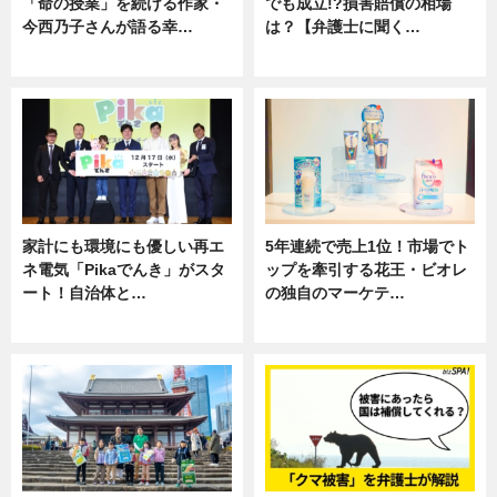
「命の授業」を続ける作家・
でも成立!?損害賠償の相場
今西乃子さんが語る幸…
は？【弁護士に聞く…
専門家インタビュー
専門家インタビュー
家計にも環境にも優しい再エ
5年連続で売上1位！市場でト
ネ電気「Pikaでんき」がスタ
ップを牽引する花王・ビオレ
ート！自治体と…
の独自のマーケテ…
ニュース
ニュース, 暮らし