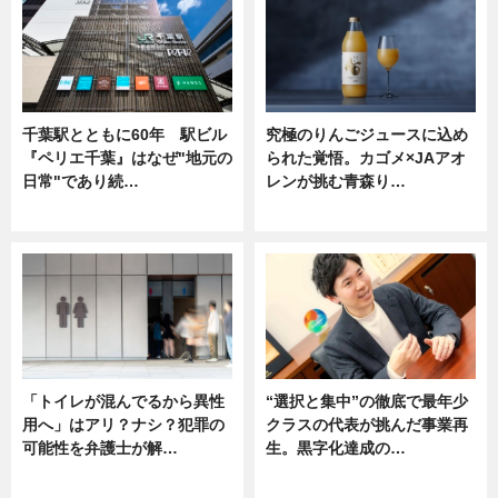
千葉駅とともに60年 駅ビル
究極のりんごジュースに込め
『ペリエ千葉』はなぜ"地元の
られた覚悟。カゴメ×JAアオ
日常"であり続…
レンが挑む青森り…
ニュース
ニュース
「トイレが混んでるから異性
“選択と集中”の徹底で最年少
用へ」はアリ？ナシ？犯罪の
クラスの代表が挑んだ事業再
可能性を弁護士が解…
生。黒字化達成の…
ニュース, 専門家インタビュー
ニュース