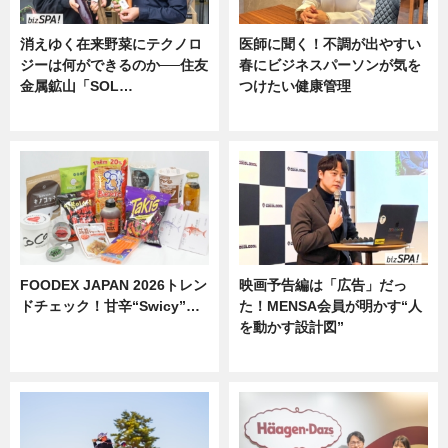
消えゆく在来野菜にテクノロ
医師に聞く！不調が出やすい
ジーは何ができるのか──住友
春にビジネスパーソンが気を
金属鉱山「SOL…
つけたい健康管理
ニュース
ニュース
FOODEX JAPAN 2026トレン
映画予告編は「広告」だっ
ドチェック！甘辛“Swicy”…
た！MENSA会員が明かす“人
を動かす設計図”
ニュース
ニュース