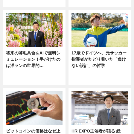
ニュース
将来の薄毛具合をAIで無料シ
17歳でドイツへ。元サッカー
ミュレーション！手がけたの
指導者がたどり着いた「負け
は洋ランの世界的…
ない設計」の哲学
ニュース
ニュース
sponsored by 河野メリクロン
ビットコインの価格はなぜ上
HR EXPO主催者が語る 総