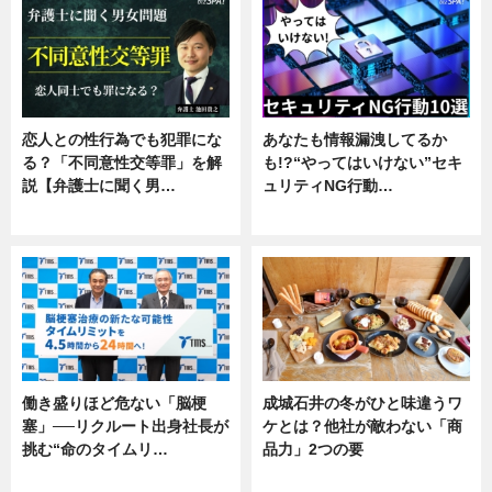
恋人との性行為でも犯罪にな
あなたも情報漏洩してるか
る？「不同意性交等罪」を解
も!?“やってはいけない”セキ
説【弁護士に聞く男…
ュリティNG行動…
専門家インタビュー
専門家インタビュー
働き盛りほど危ない「脳梗
成城石井の冬がひと味違うワ
塞」──リクルート出身社長が
ケとは？他社が敵わない「商
挑む“命のタイムリ…
品力」2つの要
企業インタビュー
グルメ