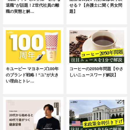
退職”が話題！Z世代社員の離
せる？【弁護士に聞く男女問
職の実態と解…
題】
企業インタビュー
専門家インタビュー
キユーピー マヨネーズ100年
コーヒーの2050年問題【やさ
のブランド戦略！“ユ”が大き
しいニュースワード解説】
い理由とトレ…
ニュース
企業インタビュー