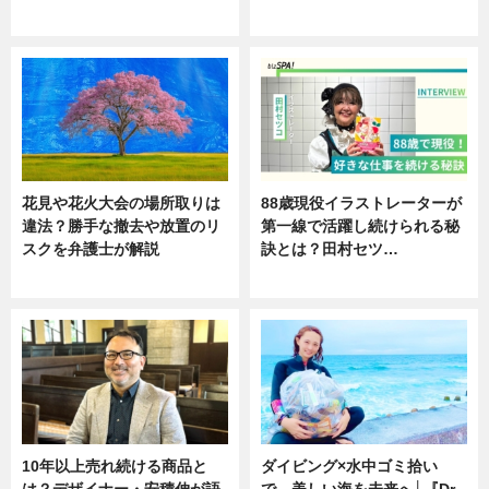
ニュース
ニュース
花見や花火大会の場所取りは
88歳現役イラストレーターが
違法？勝手な撤去や放置のリ
第一線で活躍し続けられる秘
スクを弁護士が解説
訣とは？田村セツ…
ニュース
専門家インタビュー
10年以上売れ続ける商品と
ダイビング×水中ゴミ拾い
は？デザイナー・安積伸が語
で、美しい海を未来へ│『Dr.