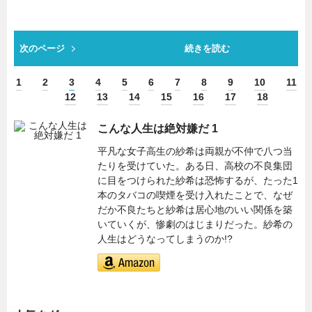
次のページ
続きを読む
1
2
3
4
5
6
7
8
9
10
11
12
13
14
15
16
17
18
こんな人生は絶対嫌だ 1
平凡な女子高生の紗希は両親が不仲で八つ当
たりを受けていた。ある日、高校の不良集団
に目をつけられた紗希は恐怖するが、たった1
本のタバコの喫煙を受け入れたことで、なぜ
だか不良たちと紗希は居心地のいい関係を築
いていくが、惨劇のはじまりだった。紗希の
人生はどうなってしまうのか!?