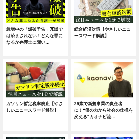
急増中の「爆破予告」冗談で
総合経済対策【やさしいニュ
は済まされない！どんな罪に
ースワード解説】
なるか弁護士に聞い…
ニュース
専門家インタビュー
ガソリン暫定税率廃止【やさ
29歳で新規事業の責任者
しいニュースワード解説】
に！“個の力から社会の仕様を
変える”カオナビ流…
ニュース
企業インタビュー