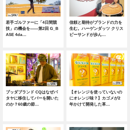
若手ゴルファーに「4日間競
信頼と期待がブランドの力を
技」の機会を——第2回 G_B
生む。ハーゲンダッツ クリス
ASE 4da…
ピーサンドが歩ん…
ニュース
ニュース
ブッダブランド CQはなぜパ
【オレンジを使っていないの
タヤに移住してバーを開いた
にオレンジ味？】カゴメが2
のか？60歳の節…
年かけて開発した革…
ニュース
グルメ, ニュース, 企業インタビュ
ー