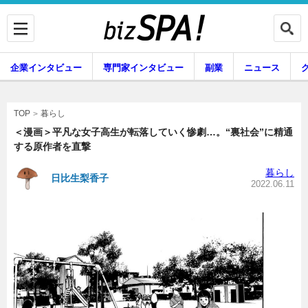
企業インタビュー
専門家インタビュー
副業
ニュース
暮らし
エンタメ
暮らし
TOP
＜漫画＞平凡な女子高生が転落していく惨劇…。“裏社会”に精通
する原作者を直撃
企業インタビュー
専門家インタビュー
暮らし
日比生梨香子
2022.06.11
副業
ニュース
グルメ
スキル