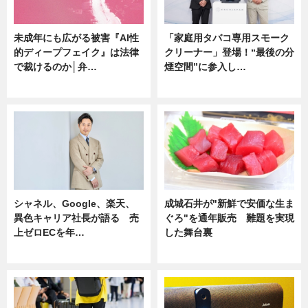
未成年にも広がる被害『AI性
「家庭用タバコ専用スモーク
的ディープフェイク』は法律
クリーナー」登場！“最後の分
で裁けるのか│弁…
煙空間”に参入し…
ニュース
ニュース
シャネル、Google、楽天、
成城石井が"新鮮で安価な生ま
異色キャリア社長が語る 売
ぐろ"を通年販売 難題を実現
上ゼロECを年…
した舞台裏
ニュース
ニュース