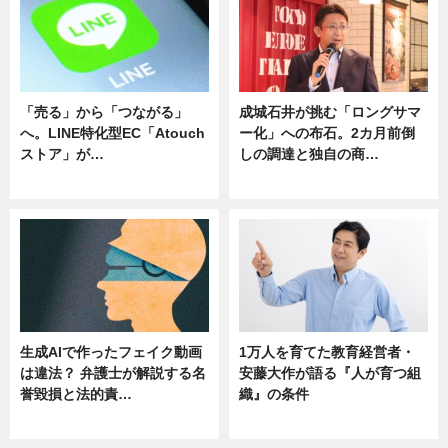
「売る」から「つながる」
成城石井が挑む「ロングサマ
へ。LINE特化型EC「Atouch
ー化」への布石。2カ月前倒
ストア」が…
しの調達と独自の商…
ニュース
ニュース
生成AIで作ったフェイク動画
1万人を育てた教育経営者・
は違法？ 弁護士が解説する名
安藤大作が語る『人が育つ組
誉毀損と法的責…
織』の条件
ニュース
ニュース