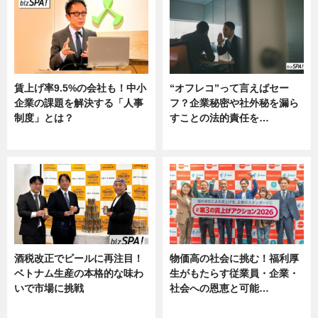
賃上げ率9.5%の会社も！中小
“オフレコ”って言えばセー
企業の課題を解決する「人事
フ？企業秘密や社外秘を漏ら
制度」とは？
すことの法的責任を…
ニュース
ニュース, 専門家インタビュー
酒税改正でビールに再注目！
物価高の社会に挑む！福利厚
ベトナム生産の本格的な味わ
生がもたらす従業員・企業・
いで市場に挑戦
社会への恩恵と可能…
ニュース
ニュース