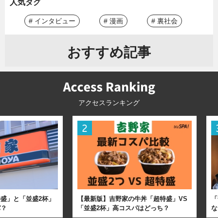
人気タグ
# インタビュー
# 漫画
# 裏社会
おすすめ記事
アクセスランキング
盛」と「並盛2杯」
【最新版】吉野家の牛丼「超特盛」VS
「
パ？
「並盛2杯」高コスパはどっち？
な