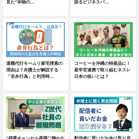
見た“本物の…
語るビジネスパ…
エンタメ
ニュース
退職代行モームリ家宅捜索の
コーヒーを沖縄の特産品に！
理由は？弁護士が解説する
産学官連携で取り組むネスレ
「非弁行為」と利用時…
日本の狙いとは？
専門家インタビュー
企業インタビュー
“残業キャンセル界隈”“静かな
配信者に貢いだお金は取り戻