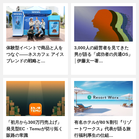
体験型イベントで商品と人を
3,000人の経営者を見てきた
つなぐ――ネスカフェ アイス
男が語る「成功者の共通OS」
ブレンドの戦略と…
│伊藤太一著…
ニュース
ニュース
「初月から300万円売上げ」
有名ホテルが80％割引『リゾ
発見型EC・Temuが切り拓く
ートワークス』代表が語る旅
販路の常識
行福利厚生の仕組…