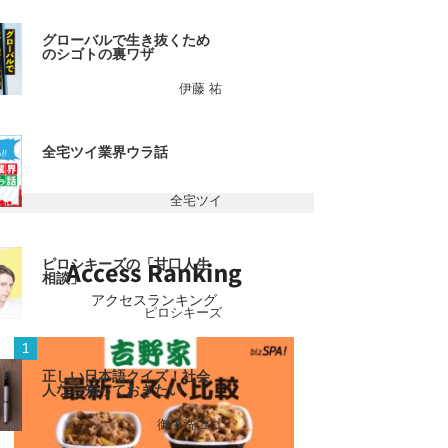
グローバルで生き抜くため
のシゴトの裏ワザ
伊藤 祐
全宅ツイ業界ウラ話
全宅ツイ
ピロシキーズの「甘口人生
相談」
アクセスランキング
ピロシキーズ
正しい日本語クイズ！社会
人なら知っておきたい
御手洗ココ