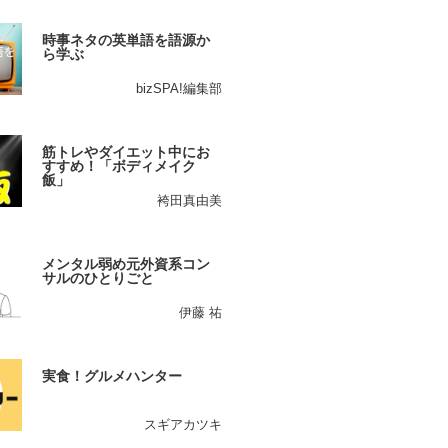
時事ネタの英単語を語源か
ら学ぶ
bizSPA!編集部
筋トレやダイエット中にお
すすめ！「ボディメイク
飯」
袴田真由美
メンタル弱め元外資系コン
サルのひとりごと
伊藤 祐
実食！グルメハンター
スギアカツキ