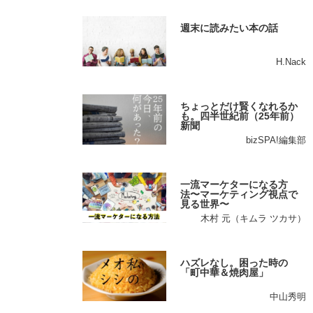
週末に読みたい本の話
H.Nack
ちょっとだけ賢くなれるか
も。四半世紀前（25年前）
新聞
bizSPA!編集部
一流マーケターになる方
法〜マーケティング視点で
見る世界〜
木村 元（キムラ ツカサ）
ハズレなし。困った時の
「町中華＆焼肉屋」
中山秀明