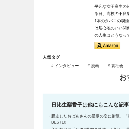
平凡な女子高生の
る日、高校の不良
1本のタバコの喫
は居心地のいい関
の人生はどうなって
人気タグ
# インタビュー
# 漫画
# 裏社会
お
日比生梨香子は他にもこんな記
脱走したおばあさんの最期の姿に衝撃。「葬
BEST10