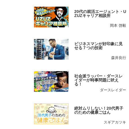
20代の就活エージェント・U
ZUZキャリア相談所
岡本 啓毅
ビジネスマンが好印象に見
せる７つの技術
森井良行
社会派ラッパー・ダースレ
イダーが時事問題に吠え
る！
ダースレイダー
絶対ムリしない！20代男子
のための健康ごはん
スギアカツキ