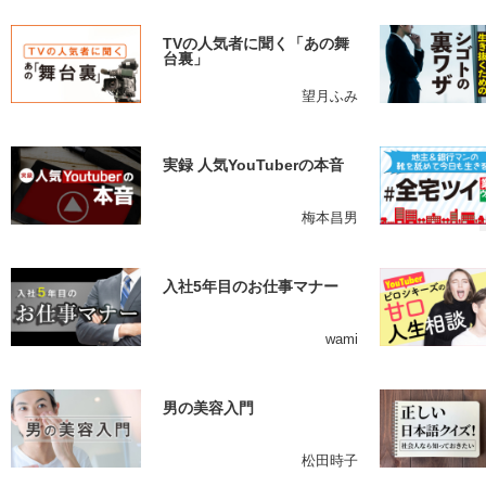
TVの人気者に聞く「あの舞
台裏」
望月ふみ
実録 人気YouTuberの本音
梅本昌男
入社5年目のお仕事マナー
wami
男の美容入門
松田時子