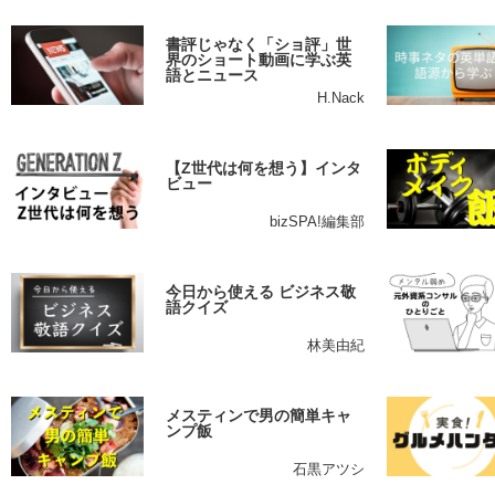
書評じゃなく「ショ評」世
界のショート動画に学ぶ英
語とニュース
H.Nack
【Z世代は何を想う】インタ
ビュー
bizSPA!編集部
今日から使える ビジネス敬
語クイズ
林美由紀
メスティンで男の簡単キャ
ンプ飯
石黒アツシ