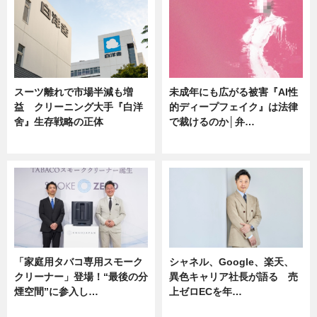
スーツ離れで市場半減も増
未成年にも広がる被害『AI性
益 クリーニング大手『白洋
的ディープフェイク』は法律
舍』生存戦略の正体
で裁けるのか│弁…
企業インタビュー
ニュース
「家庭用タバコ専用スモーク
シャネル、Google、楽天、
クリーナー」登場！“最後の分
異色キャリア社長が語る 売
煙空間”に参入し…
上ゼロECを年…
ニュース
ニュース