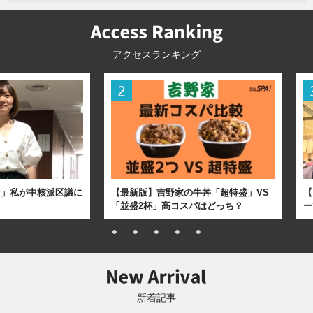
アクセスランキング
た」私が中核派区議に
【最新版】吉野家の牛丼「超特盛」VS
【
「並盛2杯」高コスパはどっち？
ー
新着記事