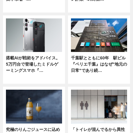
ニュース
ニュース
搭載AIが戦術をアドバイス。
千葉駅とともに60年 駅ビル
5万円台で登場したミドルゲ
『ペリエ千葉』はなぜ"地元の
ーミングスマホ『…
日常"であり続…
ニュース
ニュース
究極のりんごジュースに込め
「トイレが混んでるから異性