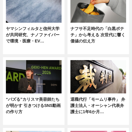
ヤマシンフィルタと信州大学
ナフサ不足時代の「白黒ポテ
が共同研究、ナノファイバー
チ」から考える 次世代に響く
で環境・医療・EV…
価値の伝え方
ニュース
ニュース
“バズる”カリスマ美容師たち
退職代行「モームリ事件」 弁
が明かす 引きつけるSNS動画
護士法人・オーシャン代表弁
の作り方
護士に1年6か月…
ニュース
ニュース