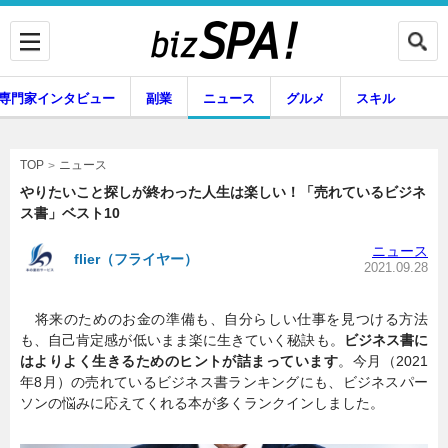
専門家インタビュー
副業
ニュース
グルメ
スキル
ニュース
TOP
やりたいこと探しが終わった人生は楽しい！「売れているビジネ
ス書」ベスト10
企業インタビュー
専門家インタビュー
ニュース
flier（フライヤー）
2021.09.28
将来のためのお金の準備も、自分らしい仕事を見つける方法
副業
ニュース
も、自己肯定感が低いまま楽に生きていく秘訣も。
ビジネス書に
はよりよく生きるためのヒントが詰まっています
。今月（2021
年8月）の売れているビジネス書ランキングにも、ビジネスパー
ソンの悩みに応えてくれる本が多くランクインしました。
グルメ
スキル