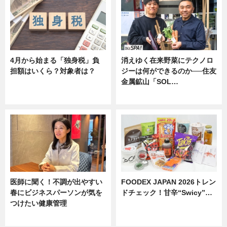
4月から始まる「独身税」負
消えゆく在来野菜にテクノロ
担額はいくら？対象者は？
ジーは何ができるのか──住友
金属鉱山「SOL…
ニュース
ニュース
医師に聞く！不調が出やすい
FOODEX JAPAN 2026トレン
春にビジネスパーソンが気を
ドチェック！甘辛“Swicy”…
つけたい健康管理
ニュース
ニュース