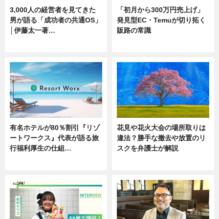
3,000人の経営者を見てきた
「初月から300万円売上げ」
男が語る「成功者の共通OS」
発見型EC・Temuが切り拓く
│伊藤太一著…
販路の常識
ニュース
ニュース
有名ホテルが80％割引『リゾ
花見や花火大会の場所取りは
ートワークス』代表が語る旅
違法？勝手な撤去や放置のリ
行福利厚生の仕組…
スクを弁護士が解説
ニュース
ニュース