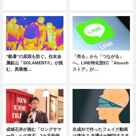
ニュース
ニュース
“酷暑”の原因を防ぐ。住友金
「売る」から「つながる」
属鉱山「SOLAMENT®」が挑
へ。LINE特化型EC「Atouch
む、異業種…
ストア」が…
ニュース
ニュース
成城石井が挑む「ロングサマ
生成AIで作ったフェイク動画
ー化」への布石。2カ月前倒
は違法？ 弁護士が解説する名