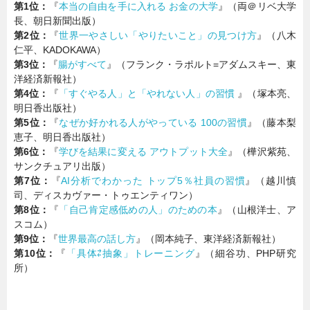
第1位：
『
本当の自由を手に入れる お金の大学
』（両＠リベ大学
長、朝日新聞出版）
第2位：
『
世界一やさしい「やりたいこと」の見つけ方
』（八木
仁平、KADOKAWA）
第3位：
『
腸がすべて
』（フランク・ラポルト=アダムスキー、東
洋経済新報社）
第4位：
『
「すぐやる人」と「やれない人」の習慣
』（塚本亮、
明日香出版社）
第5位：
『
なぜか好かれる人がやっている 100の習慣
』（藤本梨
恵子、明日香出版社）
第6位：
『
学びを結果に変える アウトプット大全
』（樺沢紫苑、
サンクチュアリ出版）
第7位：
『
AI分析でわかった トップ5％社員の習慣
』（越川慎
司、ディスカヴァー・トゥエンティワン）
第8位：
『
「自己肯定感低めの人」のための本
』（山根洋士、ア
スコム）
第9位：
『
世界最高の話し方
』（岡本純子、東洋経済新報社）
第10位：
『
「具体⇄抽象」トレーニング
』（細谷功、PHP研究
所）