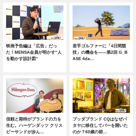
映画予告編は「広告」だっ
若手ゴルファーに「4日間競
た！MENSA会員が明かす“人
技」の機会を——第2回 G_B
を動かす設計図”
ASE 4da…
ニュース
ニュース
信頼と期待がブランドの力を
ブッダブランド CQはなぜパ
生む。ハーゲンダッツ クリス
タヤに移住してバーを開いた
ピーサンドが歩ん…
のか？60歳の節…