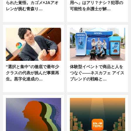
られた覚悟。カゴメ×JAアオ
用へ」はアリ？ナシ？犯罪の
レンが挑む青森り…
可能性を弁護士が解…
ニュース
ニュース, 専門家インタビュー
“選択と集中”の徹底で最年少
体験型イベントで商品と人を
クラスの代表が挑んだ事業再
つなぐ――ネスカフェ アイス
生。黒字化達成の…
ブレンドの戦略と…
ニュース
ニュース