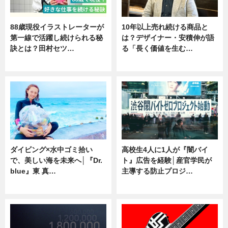
88歳現役イラストレーターが
10年以上売れ続ける商品と
第一線で活躍し続けられる秘
は？デザイナー・安積伸が語
訣とは？田村セツ…
る「長く価値を生む…
専門家インタビュー
ニュース
ダイビング×水中ゴミ拾い
高校生4人に1人が『闇バイ
で、美しい海を未来へ│『Dr.
ト』広告を経験│産官学民が
blue』東 真…
主導する防止プロジ…
ニュース
ニュース