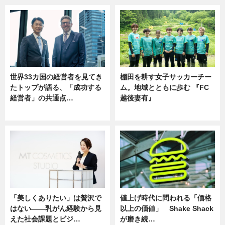
世界33カ国の経営者を見てき
棚田を耕す女子サッカーチー
たトップが語る、「成功する
ム。地域とともに歩む 『FC
経営者」の共通点…
越後妻有』
ニュース
ニュース
「美しくありたい」は贅沢で
値上げ時代に問われる「価格
はない――乳がん経験から見
以上の価値」 Shake Shack
えた社会課題とビジ…
が磨き続…