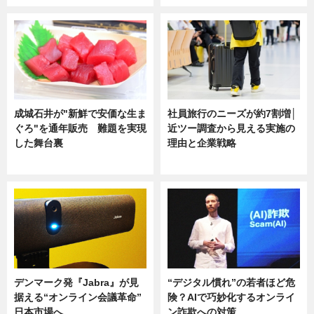
成城石井が"新鮮で安価な生ま
社員旅行のニーズが約7割増│
ぐろ"を通年販売 難題を実現
近ツー調査から見える実施の
した舞台裏
理由と企業戦略
ニュース
ニュース
デンマーク発『Jabra』が見
“デジタル慣れ”の若者ほど危
据える“オンライン会議革命”
険？AIで巧妙化するオンライ
日本市場へ…
ン詐欺への対策…