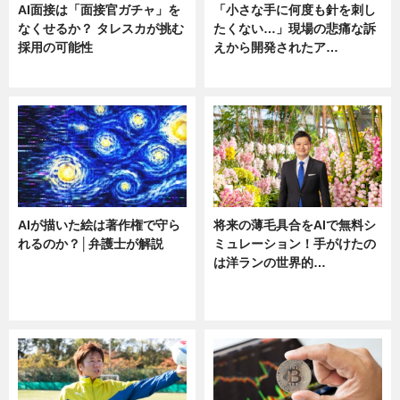
AI面接は「面接官ガチャ」を
「小さな手に何度も針を刺し
なくせるか？ タレスカが挑む
たくない…」現場の悲痛な訴
採用の可能性
えから開発されたア…
ニュース
ニュース
AIが描いた絵は著作権で守ら
将来の薄毛具合をAIで無料シ
れるのか？│弁護士が解説
ミュレーション！手がけたの
は洋ランの世界的…
ニュース
ニュース
sponsored by 河野メリクロン