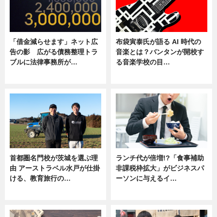
「借金減らせます」ネット広
布袋寅泰氏が語る AI 時代の
告の影 広がる債務整理トラ
音楽とは？バンタンが開校す
ブルに法律事務所が…
る音楽学校の目…
ニュース
ニュース
首都圏名門校が茨城を選ぶ理
ランチ代が倍増!?「食事補助
由 アーストラベル水戸が仕掛
非課税枠拡大」がビジネスパ
ける、教育旅行の…
ーソンに与えるイ…
ニュース
ニュース