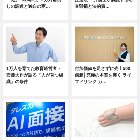
しの調達と独自の商…
誉毀損と法的責…
ニュース
ニュース
1万人を育てた教育経営者・
付加価値を足さずに売上500
安藤大作が語る『人が育つ組
億超│究極の本質を突く ライ
織』の条件
フドリンク カ…
ニュース
ニュース