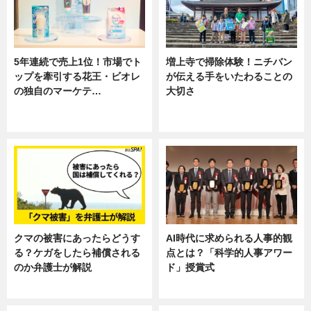
5年連続で売上1位！市場でト
増上寺で掃除体験！ニチバン
ップを牽引する花王・ビオレ
が伝える手をいたわることの
の独自のマーケテ…
大切さ
ニュース, 暮らし
ニュース, 企業インタビュー, 暮ら
し
クマの被害にあったらどうす
AI時代に求められる人事的観
る？ケガをしたら補償される
点とは？「科学的人事アワー
のか弁護士が解説
ド」授賞式
専門家インタビュー
ニュース