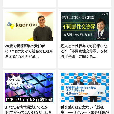
ニュース
ニュース
29歳で新規事業の責任者
恋人との性行為でも犯罪にな
に！“個の力から社会の仕様を
る？「不同意性交等罪」を解
変える”カオナビ流…
説【弁護士に聞く男…
企業インタビュー
専門家インタビュー
あなたも情報漏洩してるか
働き盛りほど危ない「脳梗
も!?“やってはいけない”セキ
塞」──リクルート出身社長が