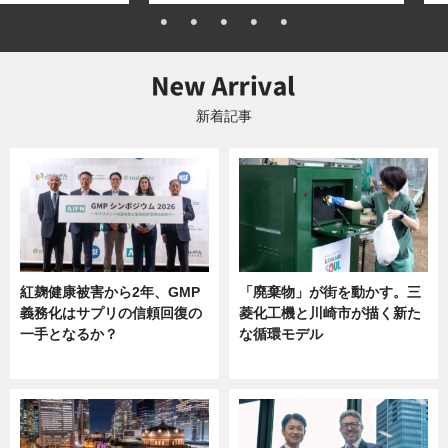
新着記事
紅麹健康被害から2年、GMP
「廃棄物」が街を動かす。三
義務化はサプリの信頼回復の
菱化工機と川崎市が描く新た
一手となるか？
な循環モデル
ニュース
ニュース