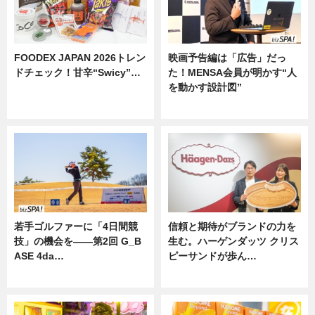
FOODEX JAPAN 2026トレン
映画予告編は「広告」だっ
ドチェック！甘辛“Swicy”…
た！MENSA会員が明かす“人
を動かす設計図”
ニュース
ニュース
若手ゴルファーに「4日間競
信頼と期待がブランドの力を
技」の機会を——第2回 G_B
生む。ハーゲンダッツ クリス
ASE 4da…
ピーサンドが歩ん…
ニュース
ニュース