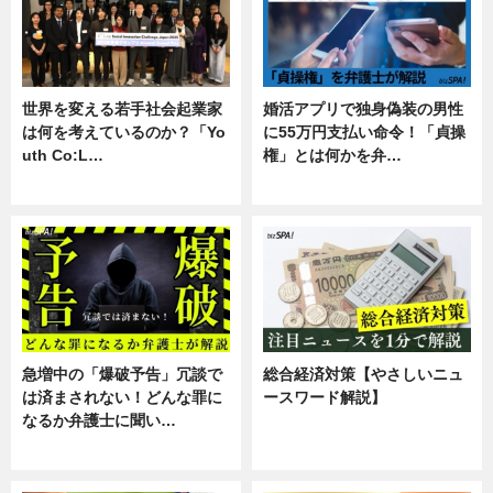
世界を変える若手社会起業家
婚活アプリで独身偽装の男性
は何を考えているのか？「Yo
に55万円支払い命令！「貞操
uth Co:L…
権」とは何かを弁…
スキル
専門家インタビュー
急増中の「爆破予告」冗談で
総合経済対策【やさしいニュ
は済まされない！どんな罪に
ースワード解説】
なるか弁護士に聞い…
ニュース
専門家インタビュー