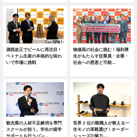
酒税改正でビールに再注目！
物価高の社会に挑む！福利厚
ベトナム生産の本格的な味わ
生がもたらす従業員・企業・
いで市場に挑戦
社会への恩恵と可能…
ニュース
ニュース
観光業の人材不足解消を専門
世界 2 位の靴職人が教える一
スクールが担う。学生の留学
生モノの革靴選び！オーダー
サポートも行うバン…
シューズの魅力…