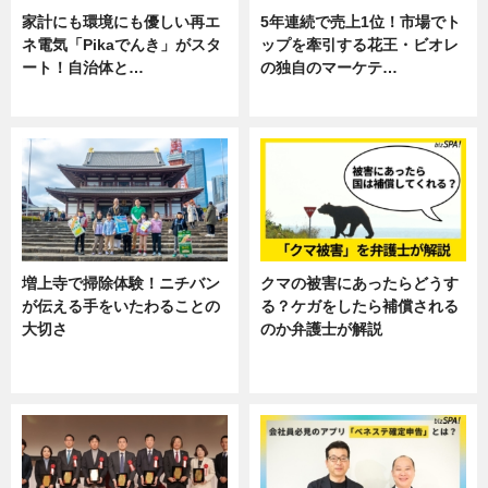
家計にも環境にも優しい再エ
5年連続で売上1位！市場でト
ネ電気「Pikaでんき」がスタ
ップを牽引する花王・ビオレ
ート！自治体と…
の独自のマーケテ…
ニュース
ニュース, 暮らし
増上寺で掃除体験！ニチバン
クマの被害にあったらどうす
が伝える手をいたわることの
る？ケガをしたら補償される
大切さ
のか弁護士が解説
ニュース, 企業インタビュー, 暮ら
専門家インタビュー
し