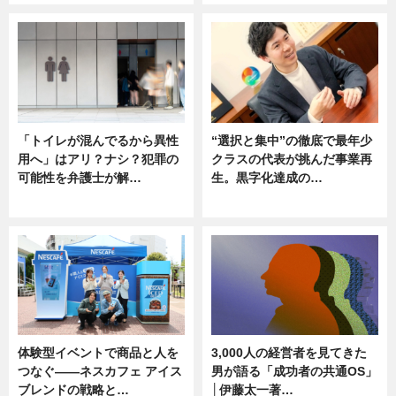
「トイレが混んでるから異性
“選択と集中”の徹底で最年少
用へ」はアリ？ナシ？犯罪の
クラスの代表が挑んだ事業再
可能性を弁護士が解…
生。黒字化達成の…
ニュース, 専門家インタビュー
ニュース
体験型イベントで商品と人を
3,000人の経営者を見てきた
つなぐ――ネスカフェ アイス
男が語る「成功者の共通OS」
ブレンドの戦略と…
│伊藤太一著…