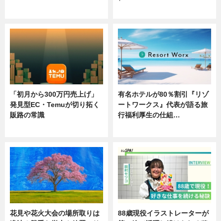
ニュース
ニュース
「初月から300万円売上げ」
有名ホテルが80％割引『リゾ
発見型EC・Temuが切り拓く
ートワークス』代表が語る旅
販路の常識
行福利厚生の仕組…
ニュース
ニュース
花見や花火大会の場所取りは
88歳現役イラストレーターが