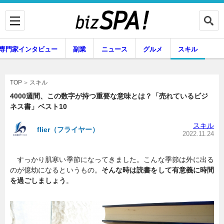
専門家インタビュー
副業
ニュース
グルメ
スキル
スキル
TOP
4000週間、この数字が持つ重要な意味とは？「売れているビジ
ネス書」ベスト10
企業インタビュー
専門家インタビュー
スキル
flier（フライヤー）
2022.11.24
すっかり肌寒い季節になってきました。こんな季節は外に出る
副業
ニュース
のが億劫になるというもの。
そんな時は読書をして有意義に時間
を過ごしましょう
。
グルメ
スキル