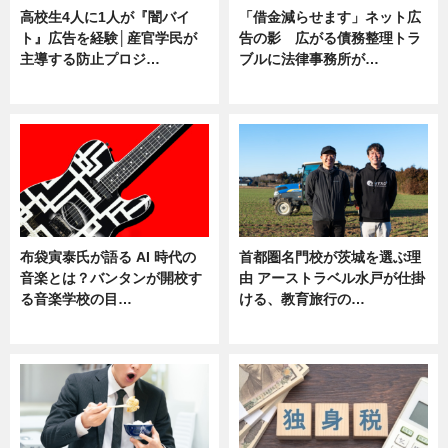
高校生4人に1人が『闇バイ
「借金減らせます」ネット広
ト』広告を経験│産官学民が
告の影 広がる債務整理トラ
主導する防止プロジ…
ブルに法律事務所が…
ニュース
ニュース
布袋寅泰氏が語る AI 時代の
首都圏名門校が茨城を選ぶ理
音楽とは？バンタンが開校す
由 アーストラベル水戸が仕掛
る音楽学校の目…
ける、教育旅行の…
ニュース
ニュース