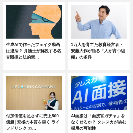
生成AIで作ったフェイク動画
1万人を育てた教育経営者・
は違法？ 弁護士が解説する名
安藤大作が語る『人が育つ組
誉毀損と法的責…
織』の条件
ニュース
ニュース
付加価値を足さずに売上500
AI面接は「面接官ガチャ」を
億超│究極の本質を突く ライ
なくせるか？ タレスカが挑む
フドリンク カ…
採用の可能性