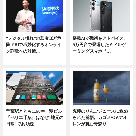
“デジタル慣れ”の若者ほど危
搭載AIが戦術をアドバイス。
険？AIで巧妙化するオンライ
5万円台で登場したミドルゲ
ン詐欺への対策…
ーミングスマホ『…
ニュース
ニュース
千葉駅とともに60年 駅ビル
究極のりんごジュースに込め
『ペリエ千葉』はなぜ"地元の
られた覚悟。カゴメ×JAアオ
日常"であり続…
レンが挑む青森り…
ニュース
ニュース