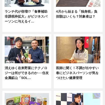
ランチ代が倍増!?「食事補助
4月から始まる「独身税」負
非課税枠拡大」がビジネスパ
担額はいくら？対象者は？
ーソンに与えるイ…
ニュース
ニュース
消えゆく在来野菜にテクノロ
医師に聞く！不調が出やすい
ジーは何ができるのか──住友
春にビジネスパーソンが気を
金属鉱山「SOL…
つけたい健康管理
ニュース
ニュース