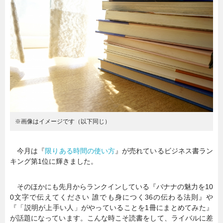
暮らし
エンタメ
連載一覧
※画像はイメージです（以下同じ）
今月は『
限りある時間の使い方
』が売れているビジネス書ラン
キング第1位に輝きました。
そのほかにも先月からランクインしている『バナナの魅力を10
0文字で伝えてください 誰でも身につく36の伝わる法則』や
『「説明が上手い人」がやっていることを1冊にまとめてみた』
が話題になっています。こんな時こそ読書をして、ライバルに差