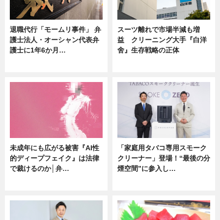
退職代行「モームリ事件」 弁
スーツ離れで市場半減も増
護士法人・オーシャン代表弁
益 クリーニング大手『白洋
護士に1年6か月…
舍』生存戦略の正体
ニュース
企業インタビュー
未成年にも広がる被害『AI性
「家庭用タバコ専用スモーク
的ディープフェイク』は法律
クリーナー」登場！“最後の分
で裁けるのか│弁…
煙空間”に参入し…
ニュース
ニュース