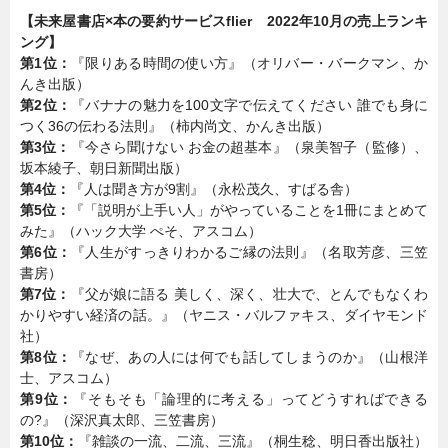
【未来屋書店×本の要約サービスflier 2022年10月の売上ランキ
ング】
第1位：
『限りある時間の使い方』（オリバー・バークマン、か
んき出版）
第2位：
『バナナの魅力を100文字で伝えてください 誰でも身に
つく36の伝わる法則』（柿内尚文、かんき出版）
第3位：
『今さら聞けない お金の超基本』（泉美智子（監修）、
坂本綾子、朝日新聞出版）
第4位：
『人は聞き方が9割』（永松茂久、すばる舎）
第5位：
『「説明が上手い人」がやっていることを1冊にまとめて
みた』（ハック大学 ぺそ、アスコム）
第6位：
『人生がすっきりわかるご縁の法則』（名取芳彦、三笠
書房）
第7位：
『父が娘に語る 美しく、深く、壮大で、とんでもなくわ
かりやすい経済の話。』（ヤニス・バルファキス、ダイヤモンド
社）
第8位：
『なぜ、あの人には何でも話してしまうのか』（山根洋
士、アスコム）
第9位：
『そもそも「論理的に考える」ってどうすればできる
の?』（深沢真太郎、三笠書房）
第10位：
『雑談の一流、二流、三流』（桐生稔、明日香出版社）