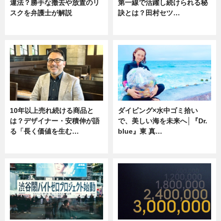
違法？勝手な撤去や放置のリ
第一線で活躍し続けられる秘
スクを弁護士が解説
訣とは？田村セツ…
ニュース
専門家インタビュー
10年以上売れ続ける商品と
ダイビング×水中ゴミ拾い
は？デザイナー・安積伸が語
で、美しい海を未来へ│『Dr.
る「長く価値を生む…
blue』東 真…
ニュース
ニュース