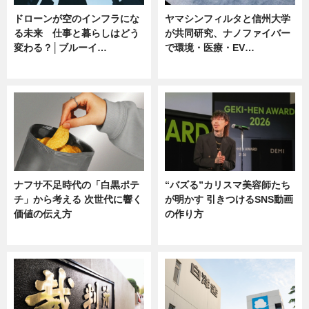
ドローンが空のインフラにな
ヤマシンフィルタと信州大学
る未来 仕事と暮らしはどう
が共同研究、ナノファイバー
変わる？│ブルーイ…
で環境・医療・EV…
ニュース
ニュース
ナフサ不足時代の「白黒ポテ
“バズる”カリスマ美容師たち
チ」から考える 次世代に響く
が明かす 引きつけるSNS動画
価値の伝え方
の作り方
ニュース
ニュース