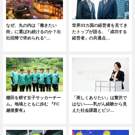
なぜ、丸の内は「働きたい
世界33カ国の経営者を見てき
街」に選ばれ続けるのか？出
たトップが語る、「成功する
社回帰で求められる“…
経営者」の共通点…
ニュース
ニュース
棚田を耕す女子サッカーチー
「美しくありたい」は贅沢で
ム。地域とともに歩む 『FC
はない――乳がん経験から見
越後妻有』
えた社会課題とビジ…
ニュース
ニュース