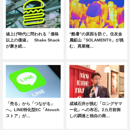
値上げ時代に問われる「価格
“酷暑”の原因を防ぐ。住友金
以上の価値」 Shake Shack
属鉱山「SOLAMENT®」が挑
が磨き続…
む、異業種…
ニュース
ニュース
「売る」から「つながる」
成城石井が挑む「ロングサマ
へ。LINE特化型EC「Atouch
ー化」への布石。2カ月前倒
ストア」が…
しの調達と独自の商…
ニュース
ニュース