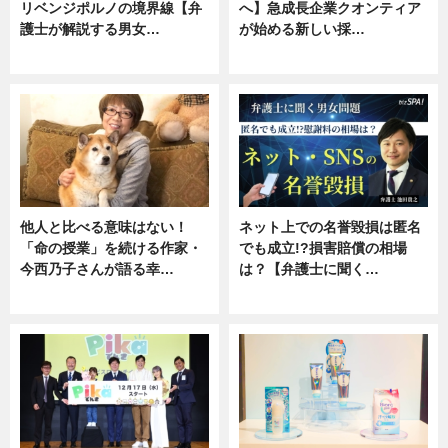
リベンジポルノの境界線【弁
へ】急成長企業クオンティア
護士が解説する男女…
が始める新しい採…
専門家インタビュー
ニュース
他人と比べる意味はない！
ネット上での名誉毀損は匿名
「命の授業」を続ける作家・
でも成立!?損害賠償の相場
今西乃子さんが語る幸…
は？【弁護士に聞く…
専門家インタビュー
専門家インタビュー