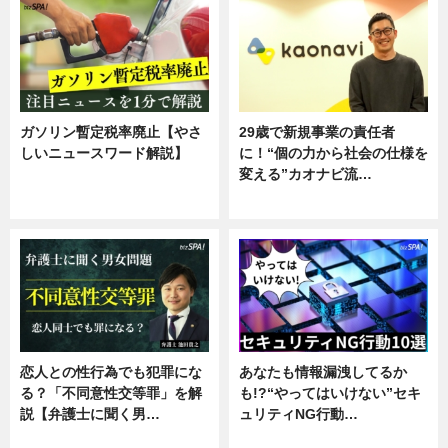
ガソリン暫定税率廃止【やさ
29歳で新規事業の責任者
しいニュースワード解説】
に！“個の力から社会の仕様を
変える”カオナビ流…
ニュース
企業インタビュー
恋人との性行為でも犯罪にな
あなたも情報漏洩してるか
る？「不同意性交等罪」を解
も!?“やってはいけない”セキ
説【弁護士に聞く男…
ュリティNG行動…
専門家インタビュー
専門家インタビュー