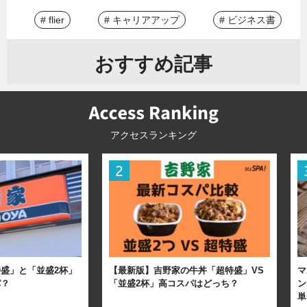
# flier
# キャリアアップ
# ビジネス書
おすすめ記事
アクセスランキング
盛」と「並盛2杯」
【最新版】吉野家の牛丼「超特盛」VS
マ
パ？
「並盛2杯」高コスパはどっち？
ン
単