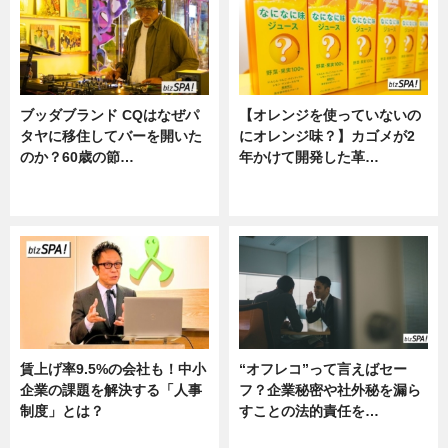
ブッダブランド CQはなぜパ
【オレンジを使っていないの
タヤに移住してバーを開いた
にオレンジ味？】カゴメが2
のか？60歳の節…
年かけて開発した革…
ニュース
グルメ, ニュース, 企業インタビュ
ー
賃上げ率9.5%の会社も！中小
“オフレコ”って言えばセー
企業の課題を解決する「人事
フ？企業秘密や社外秘を漏ら
制度」とは？
すことの法的責任を…
ニュース
ニュース, 専門家インタビュー