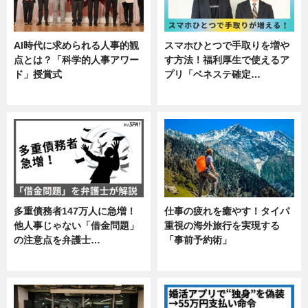
AI時代に求められる人事的観
スマホひとつで手取りを増や
点とは？「科学的人事アワー
す方法！福利厚生で使えるア
ド」授賞式
プリ「ベネステ確定…
ニュース
企業インタビュー
多重債務者147万人に急増！
仕事の疲れを癒やす！タイパ
他人事じゃない「借金問題」
重視の海外旅行を実現する
の注意点を弁護士…
「事前予約術」
専門家インタビュー
暮らし