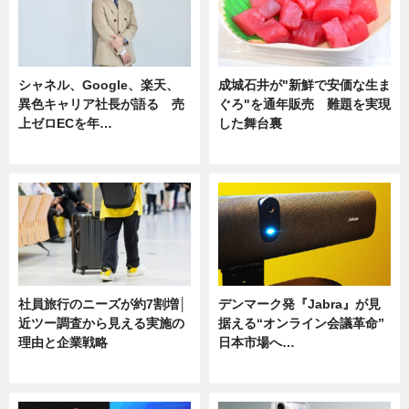
シャネル、Google、楽天、
成城石井が"新鮮で安価な生ま
異色キャリア社長が語る 売
ぐろ"を通年販売 難題を実現
上ゼロECを年…
した舞台裏
ニュース
ニュース
社員旅行のニーズが約7割増│
デンマーク発『Jabra』が見
近ツー調査から見える実施の
据える“オンライン会議革命”
理由と企業戦略
日本市場へ…
ニュース
ニュース