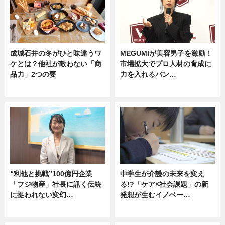
成城石井の冬がひと味違うワ
MEGUMIが美容男子を激励！
ケとは？他社が敵わない「商
市場拡大でプロ人材の育成に
品力」2つの要
力を入れるバン…
グルメ
企業インタビュー
“利他と挑戦”100億円企業
中学生が介護の未来を変え
「フジ物産」社長に訊く伝統
る!?「ケア×社会課題」の新
に捉われない変幻…
発想が生むイノベー…
ニュース
ニュース