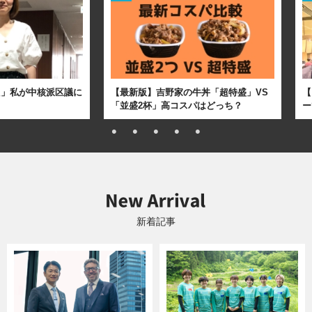
た」私が中核派区議に
【最新版】吉野家の牛丼「超特盛」VS
【
「並盛2杯」高コスパはどっち？
ー
新着記事