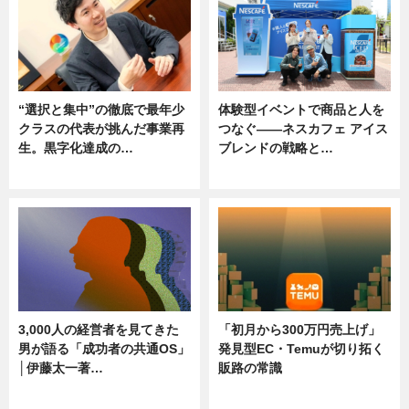
“選択と集中”の徹底で最年少
体験型イベントで商品と人を
クラスの代表が挑んだ事業再
つなぐ――ネスカフェ アイス
生。黒字化達成の…
ブレンドの戦略と…
ニュース
ニュース
3,000人の経営者を見てきた
「初月から300万円売上げ」
男が語る「成功者の共通OS」
発見型EC・Temuが切り拓く
│伊藤太一著…
販路の常識
ニュース
ニュース