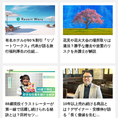
有名ホテルが80％割引『リゾ
花見や花火大会の場所取りは
ートワークス』代表が語る旅
違法？勝手な撤去や放置のリ
行福利厚生の仕組…
スクを弁護士が解説
ニュース
ニュース
88歳現役イラストレーターが
10年以上売れ続ける商品と
第一線で活躍し続けられる秘
は？デザイナー・安積伸が語
訣とは？田村セツ…
る「長く価値を生む…