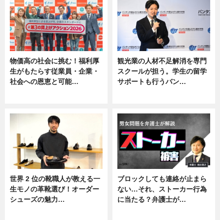
物価高の社会に挑む！福利厚
観光業の人材不足解消を専門
生がもたらす従業員・企業・
スクールが担う。学生の留学
社会への恩恵と可能…
サポートも行うバン…
ニュース
ニュース, 企業インタビュー
世界 2 位の靴職人が教える一
ブロックしても連絡が止まら
生モノの革靴選び！オーダー
ない…それ、ストーカー行為
シューズの魅力…
に当たる？弁護士が…
ニュース, 専門家インタビュー
ニュース, 専門家インタビュー