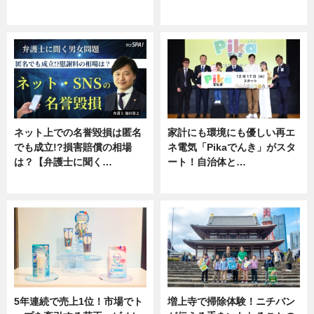
ニュース
専門家インタビュー
ネット上での名誉毀損は匿名
家計にも環境にも優しい再エ
でも成立!?損害賠償の相場
ネ電気「Pikaでんき」がスタ
は？【弁護士に聞く…
ート！自治体と…
専門家インタビュー
ニュース
5年連続で売上1位！市場でト
増上寺で掃除体験！ニチバン