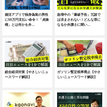
婚活アプリで独身偽装の男性
急増中の「爆破予告」冗談で
に55万円支払い命令！「貞操
は済まされない！どんな罪に
権」とは何かを弁…
なるか弁護士に聞い…
専門家インタビュー
専門家インタビュー
総合経済対策【やさしいニュ
ガソリン暫定税率廃止【やさ
ースワード解説】
しいニュースワード解説】
ニュース
ニュース