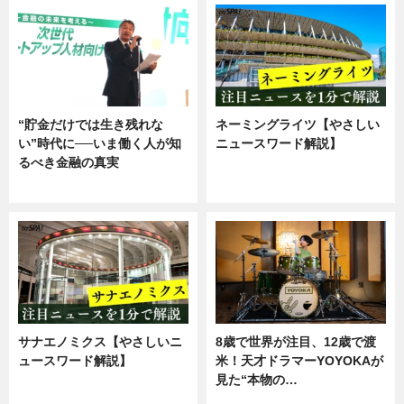
“貯金だけでは生き残れな
ネーミングライツ【やさしい
い”時代に──いま働く人が知
ニュースワード解説】
るべき金融の真実
ニュース
企業インタビュー
サナエノミクス【やさしいニ
8歳で世界が注目、12歳で渡
ュースワード解説】
米！天才ドラマーYOYOKAが
見た“本物の…
ニュース