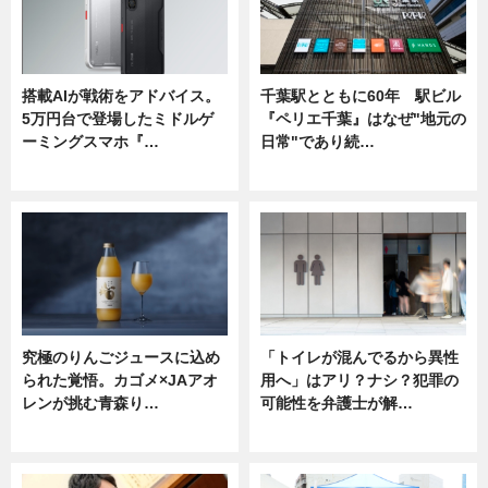
搭載AIが戦術をアドバイス。
千葉駅とともに60年 駅ビル
5万円台で登場したミドルゲ
『ペリエ千葉』はなぜ"地元の
ーミングスマホ『…
日常"であり続…
ニュース
ニュース
究極のりんごジュースに込め
「トイレが混んでるから異性
られた覚悟。カゴメ×JAアオ
用へ」はアリ？ナシ？犯罪の
レンが挑む青森り…
可能性を弁護士が解…
ニュース
ニュース, 専門家インタビュー