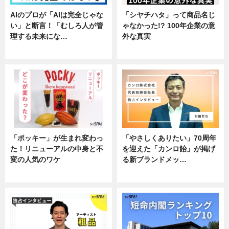
AIのプロが「AIは完全じゃな
「シヤチハタ」って商品名じ
い」と断言！「むしろ人が管
ゃなかった!? 100年企業の意
理する未来にな…
外な真実
企業インタビュー
企業インタビュー
「ポッキー」が生まれ変わっ
「やさしくありたい」70周年
た！リニューアルの中身と不
を迎えた「カンロ飴」が掲げ
変の人気のワケ
る新ブランドメッ…
グルメ
企業インタビュー