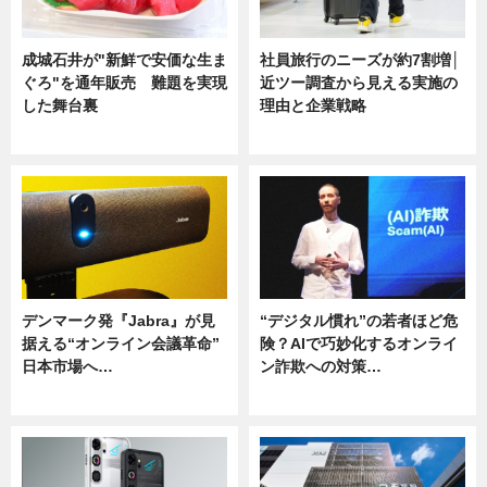
成城石井が"新鮮で安価な生ま
社員旅行のニーズが約7割増│
ぐろ"を通年販売 難題を実現
近ツー調査から見える実施の
した舞台裏
理由と企業戦略
ニュース
ニュース
デンマーク発『Jabra』が見
“デジタル慣れ”の若者ほど危
据える“オンライン会議革命”
険？AIで巧妙化するオンライ
日本市場へ…
ン詐欺への対策…
ニュース
ニュース