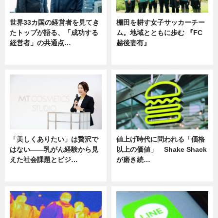
世界33カ国の経営者を見てき
棚田を耕す女子サッカーチー
たトップが語る、「成功する
ム。地域とともに歩む 『FC
経営者」の共通点…
越後妻有』
ニュース
ニュース
「美しくありたい」は贅沢で
値上げ時代に問われる「価格
はない――乳がん経験から見
以上の価値」 Shake Shack
えた社会課題とビジ…
が磨き続…
ニュース
ニュース