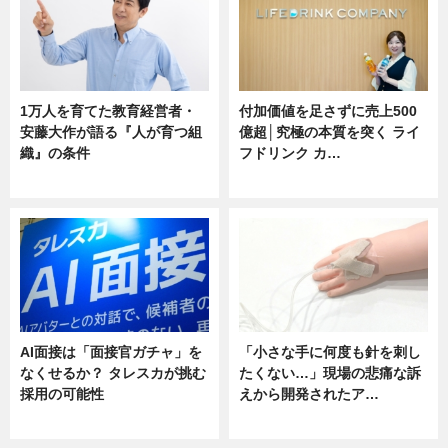
1万人を育てた教育経営者・
付加価値を足さずに売上500
安藤大作が語る『人が育つ組
億超│究極の本質を突く ライ
織』の条件
フドリンク カ…
ニュース
ニュース
AI面接は「面接官ガチャ」を
「小さな手に何度も針を刺し
なくせるか？ タレスカが挑む
たくない…」現場の悲痛な訴
採用の可能性
えから開発されたア…
ニュース
ニュース