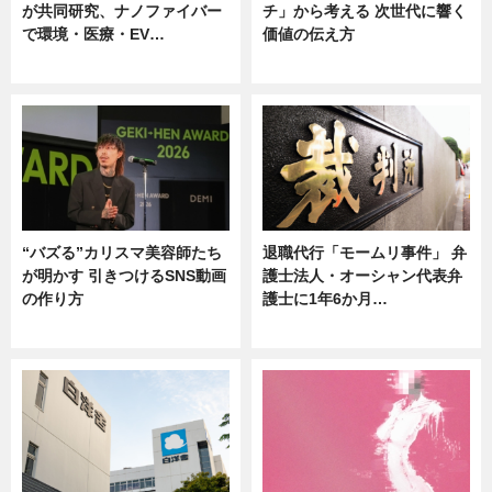
が共同研究、ナノファイバー
チ」から考える 次世代に響く
で環境・医療・EV…
価値の伝え方
ニュース
ニュース
“バズる”カリスマ美容師たち
退職代行「モームリ事件」 弁
が明かす 引きつけるSNS動画
護士法人・オーシャン代表弁
の作り方
護士に1年6か月…
ニュース
ニュース