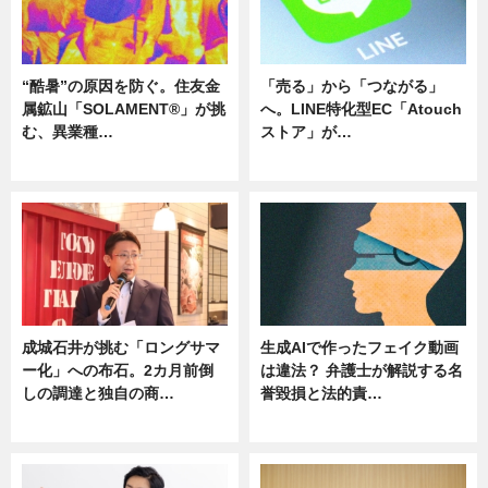
“酷暑”の原因を防ぐ。住友金
「売る」から「つながる」
属鉱山「SOLAMENT®」が挑
へ。LINE特化型EC「Atouch
む、異業種…
ストア」が…
ニュース
ニュース
成城石井が挑む「ロングサマ
生成AIで作ったフェイク動画
ー化」への布石。2カ月前倒
は違法？ 弁護士が解説する名
しの調達と独自の商…
誉毀損と法的責…
ニュース
ニュース