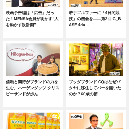
映画予告編は「広告」だっ
若手ゴルファーに「4日間競
た！MENSA会員が明かす“人
技」の機会を——第2回 G_B
を動かす設計図”
ASE 4da…
ニュース
ニュース
信頼と期待がブランドの力を
ブッダブランド CQはなぜパ
生む。ハーゲンダッツ クリス
タヤに移住してバーを開いた
ピーサンドが歩ん…
のか？60歳の節…
ニュース
ニュース