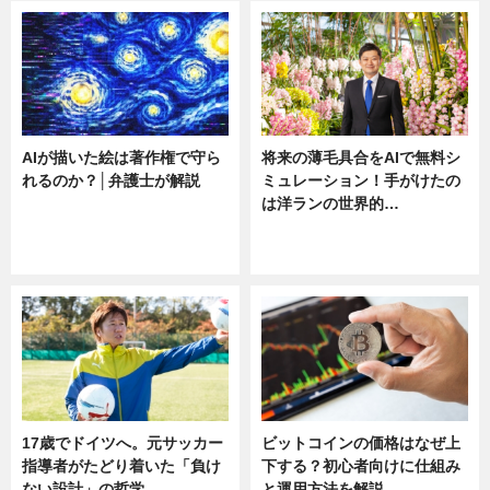
AIが描いた絵は著作権で守ら
将来の薄毛具合をAIで無料シ
れるのか？│弁護士が解説
ミュレーション！手がけたの
は洋ランの世界的…
ニュース
ニュース
sponsored by 河野メリクロン
17歳でドイツへ。元サッカー
ビットコインの価格はなぜ上
指導者がたどり着いた「負け
下する？初心者向けに仕組み
ない設計」の哲学
と運用方法を解説