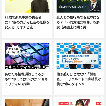
29歳で新規事業の責任者
恋人との性行為でも犯罪にな
に！“個の力から社会の仕様を
る？「不同意性交等罪」を解
変える”カオナビ流…
説【弁護士に聞く男…
企業インタビュー
専門家インタビュー
あなたも情報漏洩してるか
働き盛りほど危ない「脳梗
も!?“やってはいけない”セキ
塞」──リクルート出身社長が
ュリティNG行動…
挑む“命のタイムリ…
専門家インタビュー
企業インタビュー