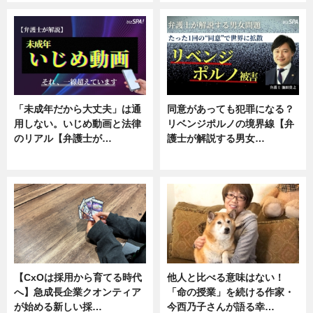
「未成年だから大丈夫」は通
同意があっても犯罪になる？
用しない。いじめ動画と法律
リベンジポルノの境界線【弁
のリアル【弁護士が…
護士が解説する男女…
ニュース, 専門家インタビュー
専門家インタビュー
【CxOは採用から育てる時代
他人と比べる意味はない！
へ】急成長企業クオンティア
「命の授業」を続ける作家・
が始める新しい採…
今西乃子さんが語る幸…