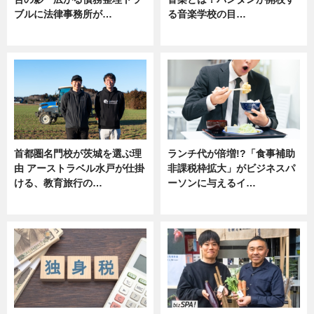
ブルに法律事務所が…
る音楽学校の目…
ニュース
ニュース
首都圏名門校が茨城を選ぶ理
ランチ代が倍増!?「食事補助
由 アーストラベル水戸が仕掛
非課税枠拡大」がビジネスパ
ける、教育旅行の…
ーソンに与えるイ…
ニュース
ニュース