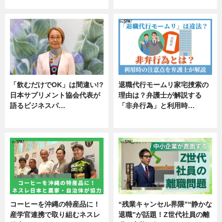
エンタメ
「飲むだけでOK」は間違い!?
退職代行モームリ家宅捜索の
日本サプリメント協会代表が
理由は？弁護士が解説する
語るビジネスパ…
「非弁行為」と利用時…
ニュース
専門家インタビュー
コーヒーを沖縄の特産品に！
“残業キャンセル界隈”“静かな
産学官連携で取り組むネスレ
退職”が話題！Z世代社員の離