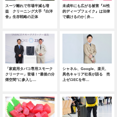
スーツ離れで市場半減も増
未成年にも広がる被害『AI性
益 クリーニング大手『白洋
的ディープフェイク』は法律
舍』生存戦略の正体
で裁けるのか│弁…
企業インタビュー
ニュース
「家庭用タバコ専用スモーク
シャネル、Google、楽天、
クリーナー」登場！“最後の分
異色キャリア社長が語る 売
煙空間”に参入し…
上ゼロECを年…
ニュース
ニュース