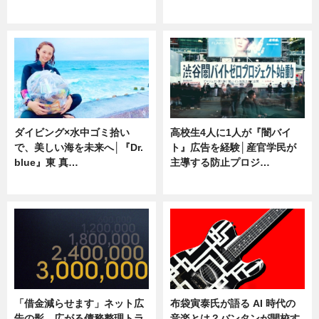
専門家インタビュー
ニュース
ダイビング×水中ゴミ拾い
高校生4人に1人が『闇バイ
で、美しい海を未来へ│『Dr.
ト』広告を経験│産官学民が
blue』東 真…
主導する防止プロジ…
ニュース
ニュース
「借金減らせます」ネット広
布袋寅泰氏が語る AI 時代の
告の影 広がる債務整理トラ
音楽とは？バンタンが開校す