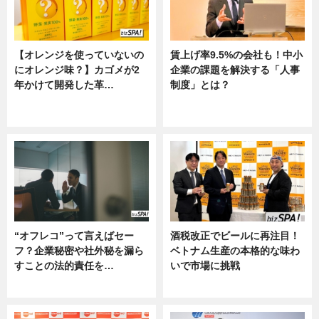
【オレンジを使っていないの
賃上げ率9.5%の会社も！中小
にオレンジ味？】カゴメが2
企業の課題を解決する「人事
年かけて開発した革…
制度」とは？
グルメ, ニュース, 企業インタビュ
ニュース
ー
“オフレコ”って言えばセー
酒税改正でビールに再注目！
フ？企業秘密や社外秘を漏ら
ベトナム生産の本格的な味わ
すことの法的責任を…
いで市場に挑戦
ニュース, 専門家インタビュー
ニュース