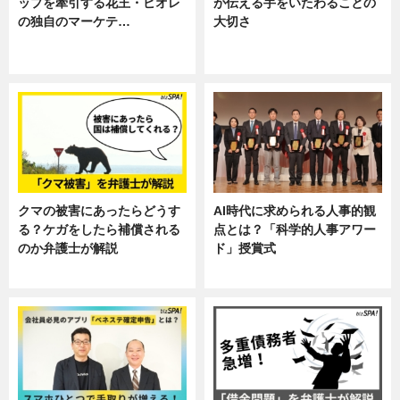
ップを牽引する花王・ビオレ
が伝える手をいたわることの
の独自のマーケテ…
大切さ
ニュース, 暮らし
ニュース, 企業インタビュー, 暮ら
し
クマの被害にあったらどうす
AI時代に求められる人事的観
る？ケガをしたら補償される
点とは？「科学的人事アワー
のか弁護士が解説
ド」授賞式
専門家インタビュー
ニュース