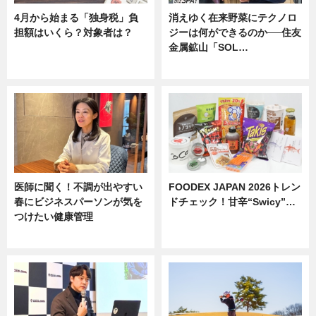
4月から始まる「独身税」負
消えゆく在来野菜にテクノロ
担額はいくら？対象者は？
ジーは何ができるのか──住友
金属鉱山「SOL…
ニュース
ニュース
医師に聞く！不調が出やすい
FOODEX JAPAN 2026トレン
春にビジネスパーソンが気を
ドチェック！甘辛“Swicy”…
つけたい健康管理
ニュース
ニュース