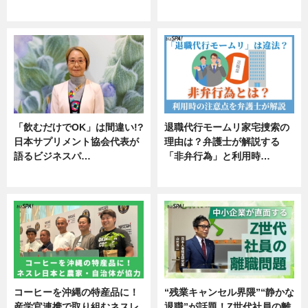
エンタメ
「飲むだけでOK」は間違い!?
退職代行モームリ家宅捜索の
日本サプリメント協会代表が
理由は？弁護士が解説する
語るビジネスパ…
「非弁行為」と利用時…
ニュース
専門家インタビュー
コーヒーを沖縄の特産品に！
“残業キャンセル界隈”“静かな
産学官連携で取り組むネスレ
退職”が話題！Z世代社員の離