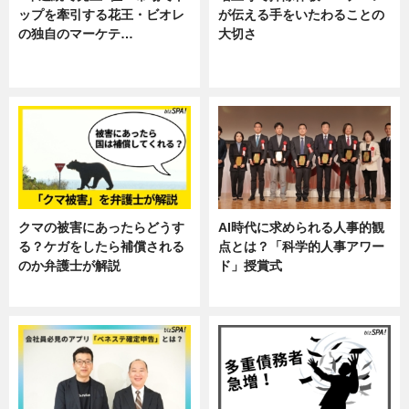
ップを牽引する花王・ビオレ
が伝える手をいたわることの
の独自のマーケテ…
大切さ
ニュース, 暮らし
ニュース, 企業インタビュー, 暮ら
し
クマの被害にあったらどうす
AI時代に求められる人事的観
る？ケガをしたら補償される
点とは？「科学的人事アワー
のか弁護士が解説
ド」授賞式
専門家インタビュー
ニュース