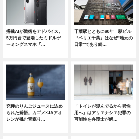
搭載AIが戦術をアドバイス。
千葉駅とともに60年 駅ビル
5万円台で登場したミドルゲ
『ペリエ千葉』はなぜ"地元の
ーミングスマホ『…
日常"であり続…
ニュース
ニュース
究極のりんごジュースに込め
「トイレが混んでるから異性
られた覚悟。カゴメ×JAアオ
用へ」はアリ？ナシ？犯罪の
レンが挑む青森り…
可能性を弁護士が解…
ニュース
ニュース, 専門家インタビュー