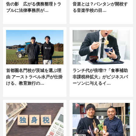
告の影 広がる債務整理トラ
音楽とは？バンタンが開校す
ブルに法律事務所が…
る音楽学校の目…
ニュース
ニュース
首都圏名門校が茨城を選ぶ理
ランチ代が倍増!?「食事補助
由 アーストラベル水戸が仕掛
非課税枠拡大」がビジネスパ
ける、教育旅行の…
ーソンに与えるイ…
ニュース
ニュース