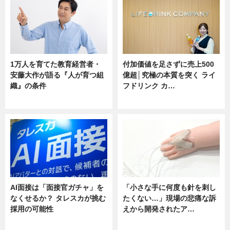
1万人を育てた教育経営者・
付加価値を足さずに売上500
安藤大作が語る『人が育つ組
億超│究極の本質を突く ライ
織』の条件
フドリンク カ…
ニュース
ニュース
AI面接は「面接官ガチャ」を
「小さな手に何度も針を刺し
なくせるか？ タレスカが挑む
たくない…」現場の悲痛な訴
採用の可能性
えから開発されたア…
ニュース
ニュース