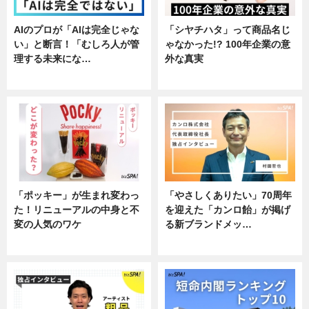
AIのプロが「AIは完全じゃな
「シヤチハタ」って商品名じ
い」と断言！「むしろ人が管
ゃなかった!? 100年企業の意
理する未来にな…
外な真実
企業インタビュー
企業インタビュー
「ポッキー」が生まれ変わっ
「やさしくありたい」70周年
た！リニューアルの中身と不
を迎えた「カンロ飴」が掲げ
変の人気のワケ
る新ブランドメッ…
グルメ
企業インタビュー