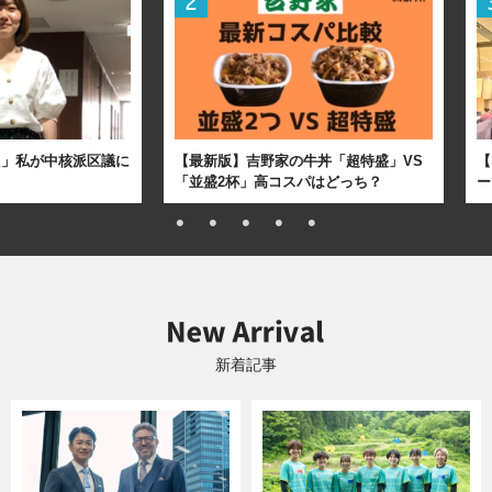
た」私が中核派区議に
【最新版】吉野家の牛丼「超特盛」VS
【
「並盛2杯」高コスパはどっち？
ー
新着記事