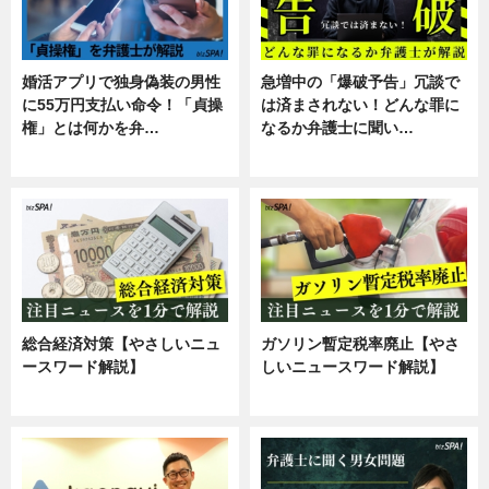
婚活アプリで独身偽装の男性
急増中の「爆破予告」冗談で
に55万円支払い命令！「貞操
は済まされない！どんな罪に
権」とは何かを弁…
なるか弁護士に聞い…
専門家インタビュー
専門家インタビュー
総合経済対策【やさしいニュ
ガソリン暫定税率廃止【やさ
ースワード解説】
しいニュースワード解説】
ニュース
ニュース