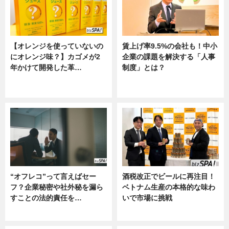
【オレンジを使っていないの
賃上げ率9.5%の会社も！中小
にオレンジ味？】カゴメが2
企業の課題を解決する「人事
年かけて開発した革…
制度」とは？
グルメ, ニュース, 企業インタビュ
ニュース
ー
“オフレコ”って言えばセー
酒税改正でビールに再注目！
フ？企業秘密や社外秘を漏ら
ベトナム生産の本格的な味わ
すことの法的責任を…
いで市場に挑戦
ニュース, 専門家インタビュー
ニュース