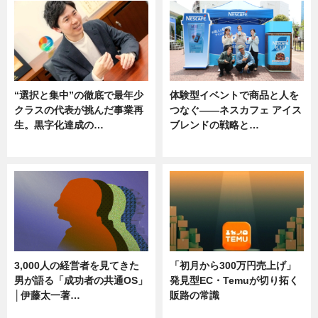
“選択と集中”の徹底で最年少
体験型イベントで商品と人を
クラスの代表が挑んだ事業再
つなぐ――ネスカフェ アイス
生。黒字化達成の…
ブレンドの戦略と…
ニュース
ニュース
3,000人の経営者を見てきた
「初月から300万円売上げ」
男が語る「成功者の共通OS」
発見型EC・Temuが切り拓く
│伊藤太一著…
販路の常識
ニュース
ニュース