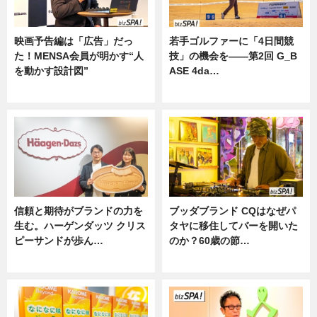
映画予告編は「広告」だっ
若手ゴルファーに「4日間競
た！MENSA会員が明かす“人
技」の機会を——第2回 G_B
を動かす設計図”
ASE 4da…
ニュース
ニュース
信頼と期待がブランドの力を
ブッダブランド CQはなぜパ
生む。ハーゲンダッツ クリス
タヤに移住してバーを開いた
ピーサンドが歩ん…
のか？60歳の節…
ニュース
ニュース