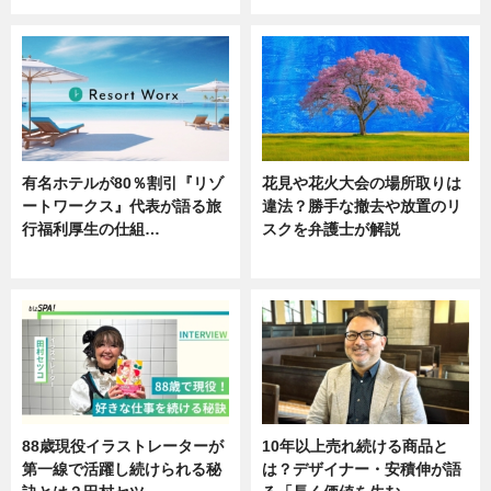
有名ホテルが80％割引『リゾ
花見や花火大会の場所取りは
ートワークス』代表が語る旅
違法？勝手な撤去や放置のリ
行福利厚生の仕組…
スクを弁護士が解説
ニュース
ニュース
88歳現役イラストレーターが
10年以上売れ続ける商品と
第一線で活躍し続けられる秘
は？デザイナー・安積伸が語