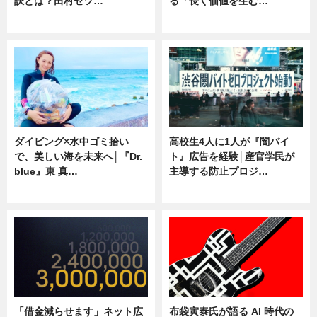
訣とは？田村セツ…
る「長く価値を生む…
専門家インタビュー
ニュース
ダイビング×水中ゴミ拾い
高校生4人に1人が『闇バイ
で、美しい海を未来へ│『Dr.
ト』広告を経験│産官学民が
blue』東 真…
主導する防止プロジ…
ニュース
ニュース
「借金減らせます」ネット広
布袋寅泰氏が語る AI 時代の