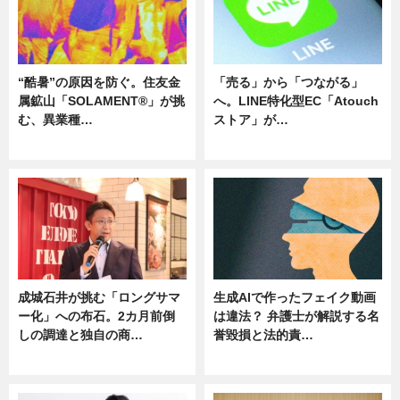
“酷暑”の原因を防ぐ。住友金
「売る」から「つながる」
属鉱山「SOLAMENT®」が挑
へ。LINE特化型EC「Atouch
む、異業種…
ストア」が…
ニュース
ニュース
成城石井が挑む「ロングサマ
生成AIで作ったフェイク動画
ー化」への布石。2カ月前倒
は違法？ 弁護士が解説する名
しの調達と独自の商…
誉毀損と法的責…
ニュース
ニュース