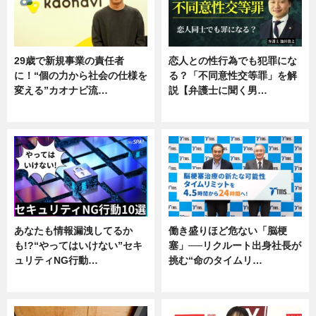
29歳で新規事業の責任者
恋人との性行為でも犯罪にな
に！“個の力から社会の仕様を
る？「不同意性交等罪」を解
変える”カオナビ流…
説【弁護士に聞く男…
企業インタビュー
専門家インタビュー
あなたも情報漏洩してるか
働き盛りほど危ない「脳梗
も!?“やってはいけない”セキ
塞」──リクルート出身社長が
ュリティNG行動…
挑む“命のタイムリ…
専門家インタビュー
企業インタビュー