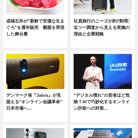
成城石井が"新鮮で安価な生ま
社員旅行のニーズが約7割増│
ぐろ"を通年販売 難題を実現
近ツー調査から見える実施の
した舞台裏
理由と企業戦略
ニュース
ニュース
デンマーク発『Jabra』が見
“デジタル慣れ”の若者ほど危
据える“オンライン会議革命”
険？AIで巧妙化するオンライ
日本市場へ…
ン詐欺への対策…
ニュース
ニュース