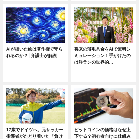
AIが描いた絵は著作権で守ら
将来の薄毛具合をAIで無料シ
れるのか？│弁護士が解説
ミュレーション！手がけたの
は洋ランの世界的…
ニュース
ニュース
sponsored by 河野メリクロン
17歳でドイツへ。元サッカー
ビットコインの価格はなぜ上
指導者がたどり着いた「負け
下する？初心者向けに仕組み