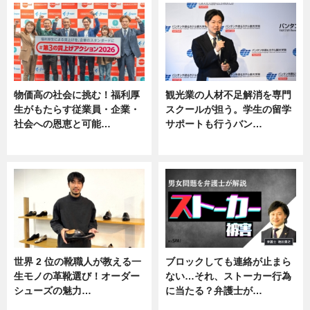
物価高の社会に挑む！福利厚
観光業の人材不足解消を専門
生がもたらす従業員・企業・
スクールが担う。学生の留学
社会への恩恵と可能…
サポートも行うバン…
ニュース
ニュース, 企業インタビュー
世界 2 位の靴職人が教える一
ブロックしても連絡が止まら
生モノの革靴選び！オーダー
ない…それ、ストーカー行為
シューズの魅力…
に当たる？弁護士が…