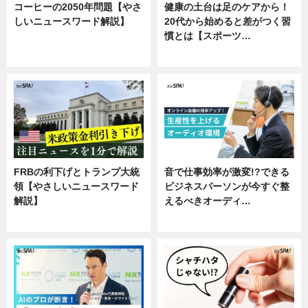
コーヒーの2050年問題【やさ
健康の土台は足のケアから！
しいニュースワード解説】
20代から始めると差がつく習
慣とは【スポーツ…
ニュース
専門家インタビュー
FRBの利下げとトランプ大統
音で仕事効率が激変!?できる
領【やさしいニュースワード
ビジネスパーソンが今すぐ整
解説】
えるべきオーディ…
ニュース
企業インタビュー