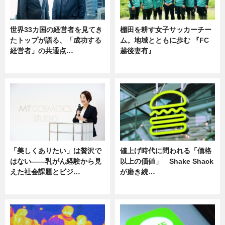
世界33カ国の経営者を見てき
棚田を耕す女子サッカーチー
たトップが語る、「成功する
ム。地域とともに歩む 『FC
経営者」の共通点…
越後妻有』
ニュース
ニュース
「美しくありたい」は贅沢で
値上げ時代に問われる「価格
はない――乳がん経験から見
以上の価値」 Shake Shack
えた社会課題とビジ…
が磨き続…
ニュース
ニュース