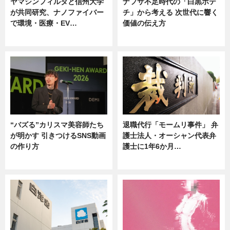
ヤマシンフィルタと信州大学
ナフサ不足時代の「白黒ポテ
が共同研究、ナノファイバー
チ」から考える 次世代に響く
で環境・医療・EV…
価値の伝え方
ニュース
ニュース
“バズる”カリスマ美容師たち
退職代行「モームリ事件」 弁
が明かす 引きつけるSNS動画
護士法人・オーシャン代表弁
の作り方
護士に1年6か月…
ニュース
ニュース