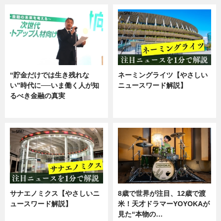
“貯金だけでは生き残れな
ネーミングライツ【やさしい
い”時代に──いま働く人が知
ニュースワード解説】
るべき金融の真実
ニュース
企業インタビュー
サナエノミクス【やさしいニ
8歳で世界が注目、12歳で渡
ュースワード解説】
米！天才ドラマーYOYOKAが
見た“本物の…
ニュース