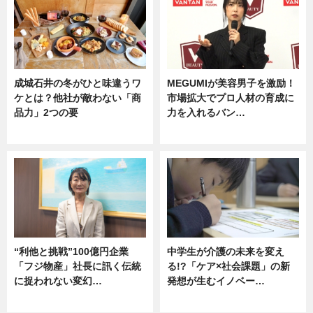
成城石井の冬がひと味違うワ
MEGUMIが美容男子を激励！
ケとは？他社が敵わない「商
市場拡大でプロ人材の育成に
品力」2つの要
力を入れるバン…
グルメ
企業インタビュー
“利他と挑戦”100億円企業
中学生が介護の未来を変え
「フジ物産」社長に訊く伝統
る!?「ケア×社会課題」の新
に捉われない変幻…
発想が生むイノベー…
ニュース
ニュース