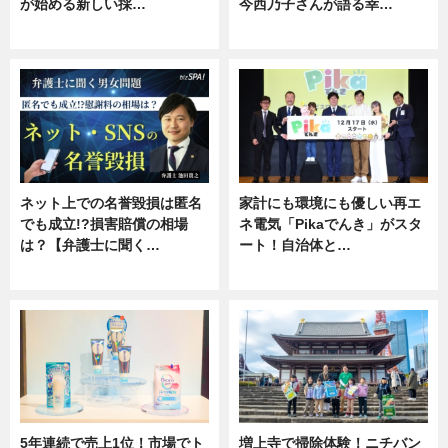
が始める新しい採…
今西乃子さんが語る幸…
ニュース
専門家インタビュー
ネット上での名誉毀損は匿名
家計にも環境にも優しい再エ
でも成立!?損害賠償の相場
ネ電気「Pikaでんき」がスタ
は？【弁護士に聞く…
ート！自治体と…
専門家インタビュー
ニュース
5年連続で売上1位！市場でト
増上寺で掃除体験！ニチバン