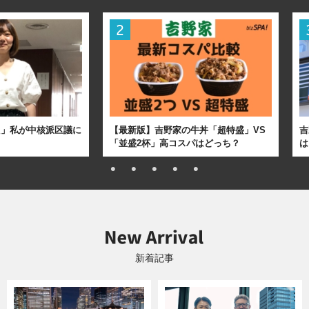
た」私が中核派区議に
【最新版】吉野家の牛丼「超特盛」VS
吉
「並盛2杯」高コスパはどっち？
は
新着記事