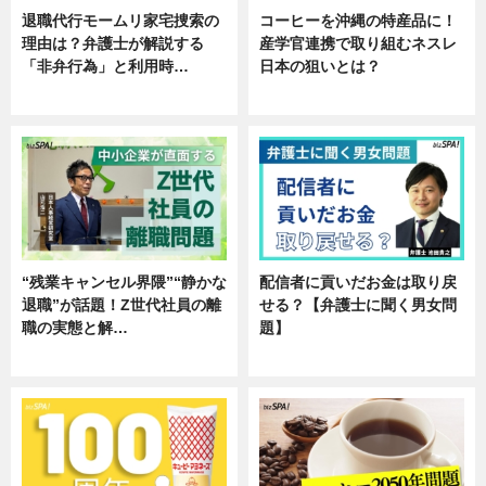
退職代行モームリ家宅捜索の
コーヒーを沖縄の特産品に！
理由は？弁護士が解説する
産学官連携で取り組むネスレ
「非弁行為」と利用時…
日本の狙いとは？
専門家インタビュー
企業インタビュー
“残業キャンセル界隈”“静かな
配信者に貢いだお金は取り戻
退職”が話題！Z世代社員の離
せる？【弁護士に聞く男女問
職の実態と解…
題】
企業インタビュー
専門家インタビュー