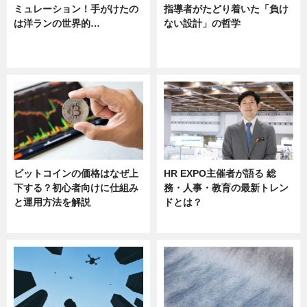
ミュレーション！手がけたの
指導者がたどり着いた「負け
は洋ランの世界的…
ない設計」の哲学
ニュース
ニュース
sponsored by 河野メリクロン
ビットコインの価格はなぜ上
HR EXPO主催者が語る 総
下する？初心者向けに仕組み
務・人事・教育の最新トレン
と運用方法を解説
ドとは？
ニュース
ニュース