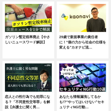
ガソリン暫定税率廃止【やさ
29歳で新規事業の責任者
しいニュースワード解説】
に！“個の力から社会の仕様を
変える”カオナビ流…
ニュース
企業インタビュー
恋人との性行為でも犯罪にな
あなたも情報漏洩してるか
る？「不同意性交等罪」を解
も!?“やってはいけない”セキ
説【弁護士に聞く男…
ュリティNG行動…