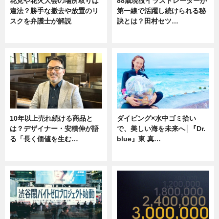
花見や花火大会の場所取りは
88歳現役イラストレーターが
違法？勝手な撤去や放置のリ
第一線で活躍し続けられる秘
スクを弁護士が解説
訣とは？田村セツ…
ニュース
専門家インタビュー
10年以上売れ続ける商品と
ダイビング×水中ゴミ拾い
は？デザイナー・安積伸が語
で、美しい海を未来へ│『Dr.
る「長く価値を生む…
blue』東 真…
ニュース
ニュース