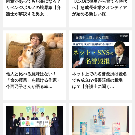
同意があっても犯罪になる？
【CxOは採用から育てる時代
リベンジポルノの境界線【弁
へ】急成長企業クオンティア
護士が解説する男女…
が始める新しい採…
専門家インタビュー
ニュース
他人と比べる意味はない！
ネット上での名誉毀損は匿名
「命の授業」を続ける作家・
でも成立!?損害賠償の相場
今西乃子さんが語る幸…
は？【弁護士に聞く…
専門家インタビュー
専門家インタビュー