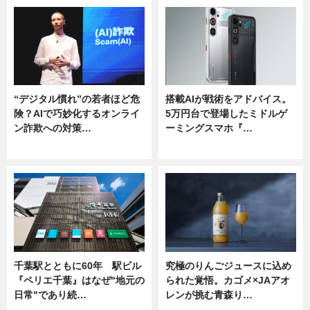
“デジタル慣れ”の若者ほど危
搭載AIが戦術をアドバイス。
険？AIで巧妙化するオンライ
5万円台で登場したミドルゲ
ン詐欺への対策…
ーミングスマホ『…
ニュース
ニュース
千葉駅とともに60年 駅ビル
究極のりんごジュースに込め
『ペリエ千葉』はなぜ"地元の
られた覚悟。カゴメ×JAアオ
日常"であり続…
レンが挑む青森り…