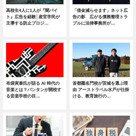
高校生4人に1人が『闇バイ
「借金減らせます」ネット広
ト』広告を経験│産官学民が
告の影 広がる債務整理トラ
主導する防止プロジ…
ブルに法律事務所が…
ニュース
ニュース
布袋寅泰氏が語る AI 時代の
首都圏名門校が茨城を選ぶ理
音楽とは？バンタンが開校す
由 アーストラベル水戸が仕掛
る音楽学校の目…
ける、教育旅行の…
ニュース
ニュース