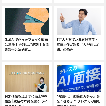
生成AIで作ったフェイク動画
1万人を育てた教育経営者・
は違法？ 弁護士が解説する名
安藤大作が語る『人が育つ組
誉毀損と法的責…
織』の条件
ニュース
ニュース
付加価値を足さずに売上500
AI面接は「面接官ガチャ」を
億超│究極の本質を突く ライ
なくせるか？ タレスカが挑む