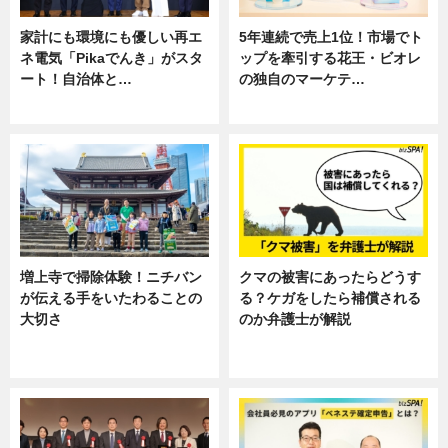
家計にも環境にも優しい再エ
5年連続で売上1位！市場でト
ネ電気「Pikaでんき」がスタ
ップを牽引する花王・ビオレ
ート！自治体と…
の独自のマーケテ…
ニュース
ニュース, 暮らし
増上寺で掃除体験！ニチバン
クマの被害にあったらどうす
が伝える手をいたわることの
る？ケガをしたら補償される
大切さ
のか弁護士が解説
ニュース, 企業インタビュー, 暮ら
専門家インタビュー
し