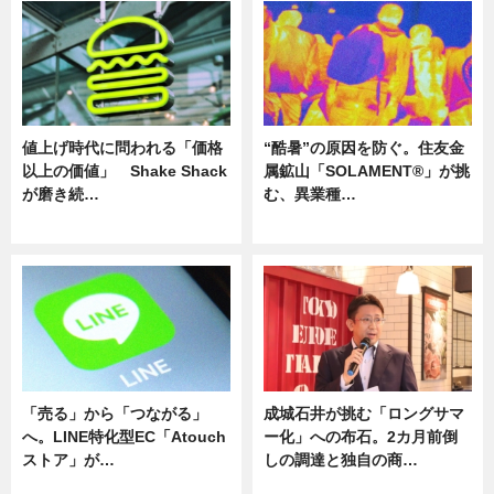
値上げ時代に問われる「価格
“酷暑”の原因を防ぐ。住友金
以上の価値」 Shake Shack
属鉱山「SOLAMENT®」が挑
が磨き続…
む、異業種…
ニュース
ニュース
「売る」から「つながる」
成城石井が挑む「ロングサマ
へ。LINE特化型EC「Atouch
ー化」への布石。2カ月前倒
ストア」が…
しの調達と独自の商…
ニュース
ニュース