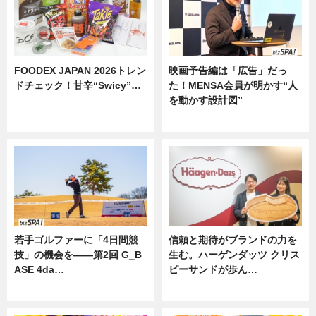
FOODEX JAPAN 2026トレン
映画予告編は「広告」だっ
ドチェック！甘辛“Swicy”…
た！MENSA会員が明かす“人
を動かす設計図”
ニュース
ニュース
若手ゴルファーに「4日間競
信頼と期待がブランドの力を
技」の機会を——第2回 G_B
生む。ハーゲンダッツ クリス
ASE 4da…
ピーサンドが歩ん…
ニュース
ニュース