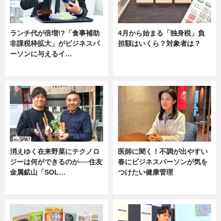
ランチ代が倍増!?「食事補助
4月から始まる「独身税」負
非課税枠拡大」がビジネスパ
担額はいくら？対象者は？
ーソンに与えるイ…
ニュース
ニュース
消えゆく在来野菜にテクノロ
医師に聞く！不調が出やすい
ジーは何ができるのか──住友
春にビジネスパーソンが気を
金属鉱山「SOL…
つけたい健康管理
ニュース
ニュース