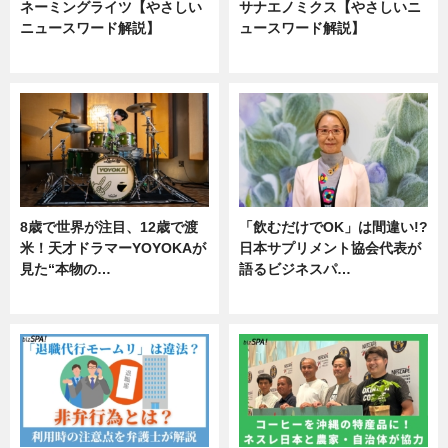
ネーミングライツ【やさしい
サナエノミクス【やさしいニ
ニュースワード解説】
ュースワード解説】
ニュース
ニュース
8歳で世界が注目、12歳で渡
「飲むだけでOK」は間違い!?
米！天才ドラマーYOYOKAが
日本サプリメント協会代表が
見た“本物の…
語るビジネスパ…
エンタメ
ニュース