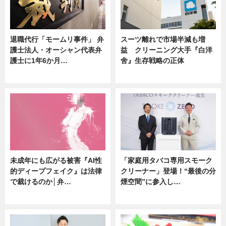
退職代行「モームリ事件」 弁
スーツ離れで市場半減も増
護士法人・オーシャン代表弁
益 クリーニング大手『白洋
護士に1年6か月…
舍』生存戦略の正体
ニュース
企業インタビュー
未成年にも広がる被害『AI性
「家庭用タバコ専用スモーク
的ディープフェイク』は法律
クリーナー」登場！“最後の分
で裁けるのか│弁…
煙空間”に参入し…
ニュース
ニュース