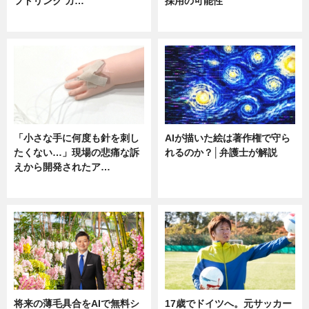
フドリンク カ…
採用の可能性
ニュース
ニュース
「小さな手に何度も針を刺し
AIが描いた絵は著作権で守ら
たくない…」現場の悲痛な訴
れるのか？│弁護士が解説
えから開発されたア…
ニュース
ニュース
将来の薄毛具合をAIで無料シ
17歳でドイツへ。元サッカー