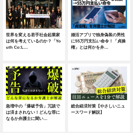
世界を変える若手社会起業家
婚活アプリで独身偽装の男性
は何を考えているのか？「Yo
に55万円支払い命令！「貞操
uth Co:L…
権」とは何かを弁…
スキル
専門家インタビュー
急増中の「爆破予告」冗談で
総合経済対策【やさしいニュ
は済まされない！どんな罪に
ースワード解説】
なるか弁護士に聞い…
ニュース
専門家インタビュー