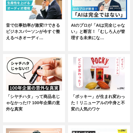
音で仕事効率が激変!?できる
AIのプロが「AIは完全じゃな
ビジネスパーソンが今すぐ整
い」と断言！「むしろ人が管
えるべきオーディ…
理する未来にな…
企業インタビュー
企業インタビュー
「シヤチハタ」って商品名じ
「ポッキー」が生まれ変わっ
ゃなかった!? 100年企業の意
た！リニューアルの中身と不
外な真実
変の人気のワケ
企業インタビュー
グルメ