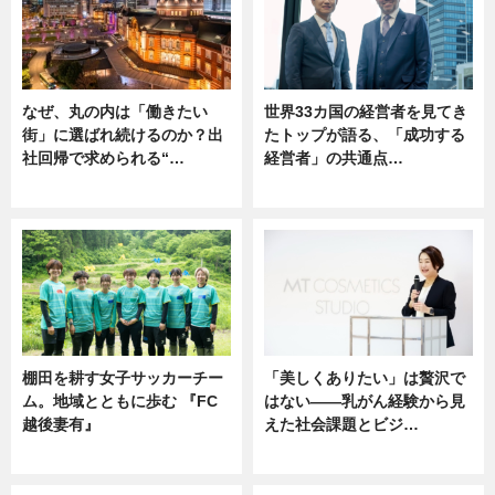
なぜ、丸の内は「働きたい
世界33カ国の経営者を見てき
街」に選ばれ続けるのか？出
たトップが語る、「成功する
社回帰で求められる“…
経営者」の共通点…
ニュース
ニュース
棚田を耕す女子サッカーチー
「美しくありたい」は贅沢で
ム。地域とともに歩む 『FC
はない――乳がん経験から見
越後妻有』
えた社会課題とビジ…
ニュース
ニュース