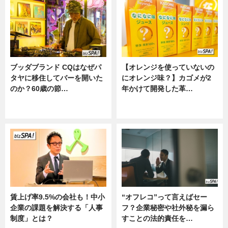
ブッダブランド CQはなぜパ
【オレンジを使っていないの
タヤに移住してバーを開いた
にオレンジ味？】カゴメが2
のか？60歳の節…
年かけて開発した革…
ニュース
グルメ, ニュース, 企業インタビュ
ー
賃上げ率9.5%の会社も！中小
“オフレコ”って言えばセー
企業の課題を解決する「人事
フ？企業秘密や社外秘を漏ら
制度」とは？
すことの法的責任を…