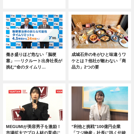
専門家インタビュー
専門家インタビュー
働き盛りほど危ない「脳梗
成城石井の冬がひと味違うワ
塞」──リクルート出身社長が
ケとは？他社が敵わない「商
挑む“命のタイムリ…
品力」2つの要
企業インタビュー
グルメ
MEGUMIが美容男子を激励！
“利他と挑戦”100億円企業
市場拡大でプロ人材の育成に
「フジ物産」社長に訊く伝統