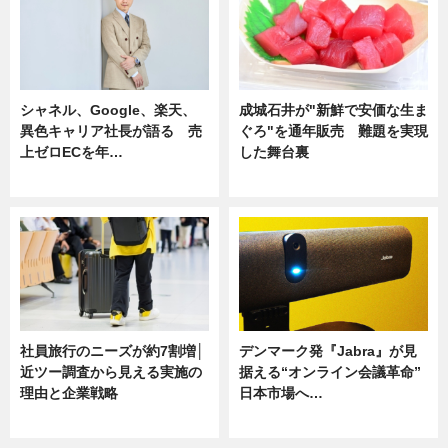
シャネル、Google、楽天、
成城石井が"新鮮で安価な生ま
異色キャリア社長が語る 売
ぐろ"を通年販売 難題を実現
上ゼロECを年…
した舞台裏
ニュース
ニュース
社員旅行のニーズが約7割増│
デンマーク発『Jabra』が見
近ツー調査から見える実施の
据える“オンライン会議革命”
理由と企業戦略
日本市場へ…
ニュース
ニュース