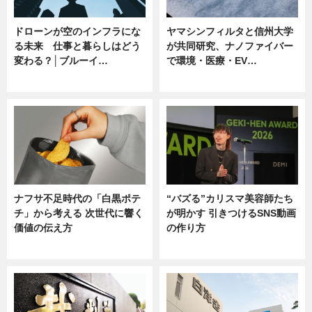
ドローンが空のインフラにな
ヤマシンフィルタと信州大学
る未来 仕事と暮らしはどう
が共同研究、ナノファイバー
変わる？│ブルーイ…
で環境・医療・EV…
ニュース
ニュース
ナフサ不足時代の「白黒ポテ
“バズる”カリスマ美容師たち
チ」から考える 次世代に響く
が明かす 引きつけるSNS動画
価値の伝え方
の作り方
ニュース
ニュース