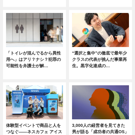
ニュース
ニュース
「トイレが混んでるから異性
“選択と集中”の徹底で最年少
用へ」はアリ？ナシ？犯罪の
クラスの代表が挑んだ事業再
可能性を弁護士が解…
生。黒字化達成の…
ニュース, 専門家インタビュー
ニュース
体験型イベントで商品と人を
3,000人の経営者を見てきた
つなぐ――ネスカフェ アイス
男が語る「成功者の共通OS」