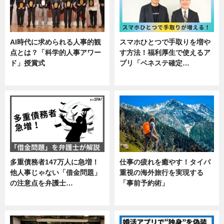
AI時代に求められる人事的観
スマホひとつで手取りを増や
点とは？「科学的人事アワー
す方法！福利厚生で使えるア
ド」授賞式
プリ「ベネステ確定…
ニュース
企業インタビュー
多重債務者147万人に急増！
仕事の疲れを癒やす！タイパ
他人事じゃない「借金問題」
重視の海外旅行を実現する
の注意点を弁護士…
「事前予約術」
専門家インタビュー
暮らし