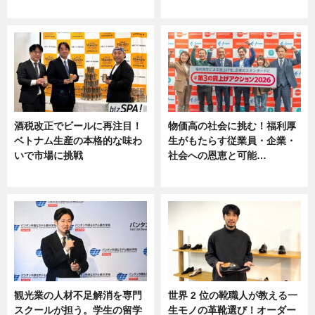
ニュース
ニュース, 専門家インタビュー
酒税改正でビールに再注目！
物価高の社会に挑む！福利厚
ベトナム生産の本格的な味わ
生がもたらす従業員・企業・
いで市場に挑戦
社会への恩恵と可能…
ニュース
ニュース
観光業の人材不足解消を専門
世界 2 位の靴職人が教える一
スクールが担う。学生の留学
生モノの革靴選び！オーダー