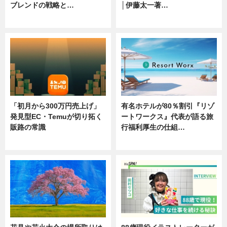
ブレンドの戦略と…
│伊藤太一著…
ニュース
ニュース
「初月から300万円売上げ」
有名ホテルが80％割引『リゾ
発見型EC・Temuが切り拓く
ートワークス』代表が語る旅
販路の常識
行福利厚生の仕組…
ニュース
ニュース