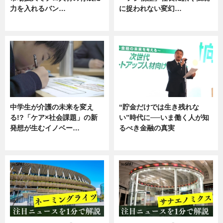
力を入れるバン…
に捉われない変幻…
企業インタビュー
ニュース
中学生が介護の未来を変え
“貯金だけでは生き残れな
る!?「ケア×社会課題」の新
い”時代に──いま働く人が知
発想が生むイノベー…
るべき金融の真実
ニュース
企業インタビュー