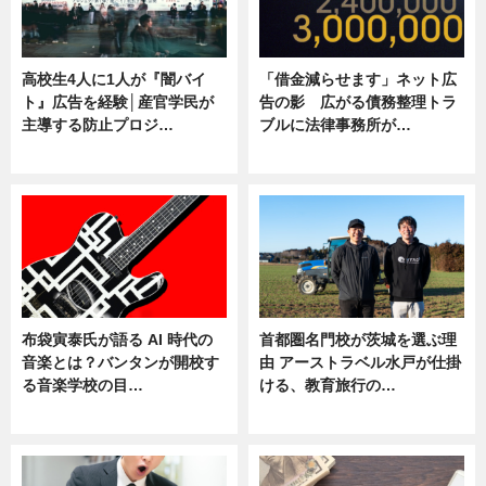
高校生4人に1人が『闇バイ
「借金減らせます」ネット広
ト』広告を経験│産官学民が
告の影 広がる債務整理トラ
主導する防止プロジ…
ブルに法律事務所が…
ニュース
ニュース
布袋寅泰氏が語る AI 時代の
首都圏名門校が茨城を選ぶ理
音楽とは？バンタンが開校す
由 アーストラベル水戸が仕掛
る音楽学校の目…
ける、教育旅行の…
ニュース
ニュース