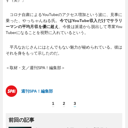
コロナ自粛によるYouTubeのアクセス増加という波に、見事に
乗った、やっちゃんねる氏。
今ではYouTube収入だけでサラリ
ーマンの平均月収を優に超え
、今後は派遣から脱出して専業You
Tuberになることを視野に入れているという。
平凡なおじさんにはとんでもない魅力が秘められている。彼は
それを身をもって示したのだ。
＜取材・文／週刊SPA！編集部＞
週刊SPA！編集部
1
2
3
前回の記事