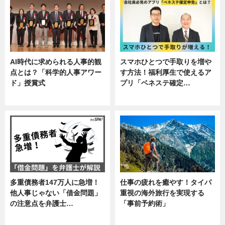
AI時代に求められる人事的観
スマホひとつで手取りを増や
点とは？「科学的人事アワー
す方法！福利厚生で使えるア
ド」授賞式
プリ「ベネステ確定…
ニュース
企業インタビュー
多重債務者147万人に急増！
仕事の疲れを癒やす！タイパ
他人事じゃない「借金問題」
重視の海外旅行を実現する
の注意点を弁護士…
「事前予約術」
専門家インタビュー
暮らし