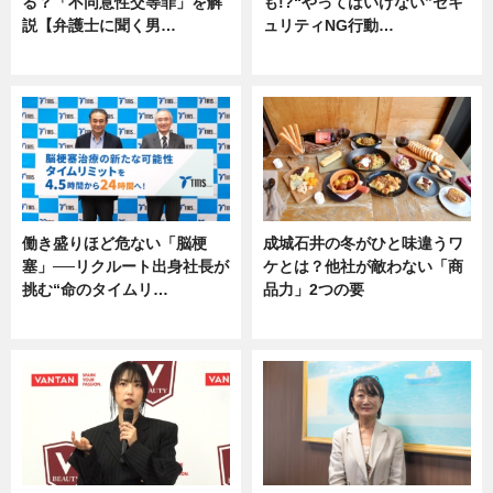
る？「不同意性交等罪」を解
も!?“やってはいけない”セキ
説【弁護士に聞く男…
ュリティNG行動…
専門家インタビュー
専門家インタビュー
働き盛りほど危ない「脳梗
成城石井の冬がひと味違うワ
塞」──リクルート出身社長が
ケとは？他社が敵わない「商
挑む“命のタイムリ…
品力」2つの要
企業インタビュー
グルメ