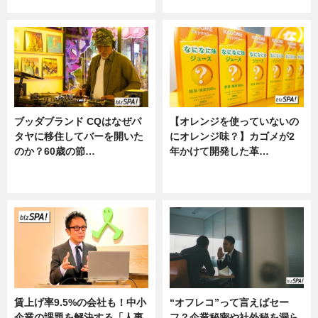
ニュース
ニュース
ブッダブランド CQはなぜパ
【オレンジを使っていないの
タヤに移住してバーを開いた
にオレンジ味？】カゴメが2
のか？60歳の節…
年かけて開発した革…
ニュース
グルメ, ニュース, 企業インタビュ
ー
賃上げ率9.5%の会社も！中小
“オフレコ”って言えばセー
企業の課題を解決する「人事
フ？企業秘密や社外秘を漏ら