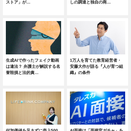
ストア」が…
しの調達と独自の商…
ニュース
ニュース
生成AIで作ったフェイク動画
1万人を育てた教育経営者・
は違法？ 弁護士が解説する名
安藤大作が語る『人が育つ組
誉毀損と法的責…
織』の条件
ニュース
ニュース
付加価値を足さずに売上500
AI面接は「面接官ガチャ」を