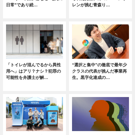
日常"であり続…
レンが挑む青森り…
ニュース
ニュース
「トイレが混んでるから異性
“選択と集中”の徹底で最年少
用へ」はアリ？ナシ？犯罪の
クラスの代表が挑んだ事業再
可能性を弁護士が解…
生。黒字化達成の…
ニュース, 専門家インタビュー
ニュース