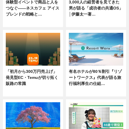
体験型イベントで商品と人を
3,000人の経営者を見てきた
つなぐ――ネスカフェ アイス
男が語る「成功者の共通OS」
ブレンドの戦略と…
│伊藤太一著…
ニュース
ニュース
「初月から300万円売上げ」
有名ホテルが80％割引『リゾ
発見型EC・Temuが切り拓く
ートワークス』代表が語る旅
販路の常識
行福利厚生の仕組…
ニュース
ニュース