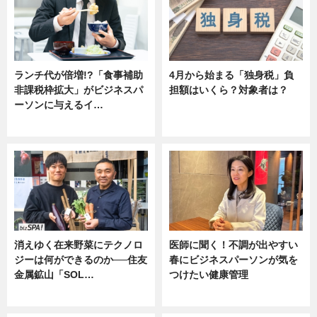
ランチ代が倍増!?「食事補助
4月から始まる「独身税」負
非課税枠拡大」がビジネスパ
担額はいくら？対象者は？
ーソンに与えるイ…
ニュース
ニュース
消えゆく在来野菜にテクノロ
医師に聞く！不調が出やすい
ジーは何ができるのか──住友
春にビジネスパーソンが気を
金属鉱山「SOL…
つけたい健康管理
ニュース
ニュース