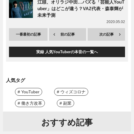
江頭、オリラジ中田…バズる「芸能人YouT
uber」はどこが違う？VAZ代表・森泰輝が
未来予測
2020.05.02
一番最初の記事
前の記事
次の記事
実録 人気YouTuberの本音の一覧へ
人気タグ
# YouTuber
# ウィズコロナ
# 働き方改革
# 副業
おすすめ記事