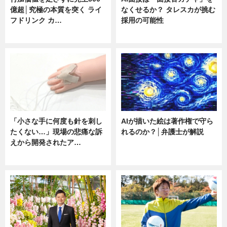
億超│究極の本質を突く ライ
なくせるか？ タレスカが挑む
フドリンク カ…
採用の可能性
ニュース
ニュース
「小さな手に何度も針を刺し
AIが描いた絵は著作権で守ら
たくない…」現場の悲痛な訴
れるのか？│弁護士が解説
えから開発されたア…
ニュース
ニュース