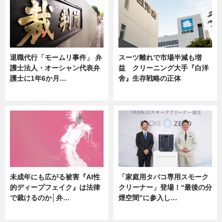
退職代行「モームリ事件」 弁
スーツ離れで市場半減も増
護士法人・オーシャン代表弁
益 クリーニング大手『白洋
護士に1年6か月…
舍』生存戦略の正体
ニュース
企業インタビュー
未成年にも広がる被害『AI性
「家庭用タバコ専用スモーク
的ディープフェイク』は法律
クリーナー」登場！“最後の分
で裁けるのか│弁…
煙空間”に参入し…
ニュース
ニュース