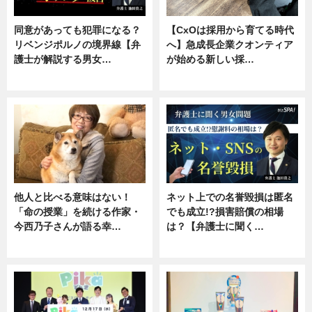
同意があっても犯罪になる？
【CxOは採用から育てる時代
リベンジポルノの境界線【弁
へ】急成長企業クオンティア
護士が解説する男女…
が始める新しい採…
専門家インタビュー
ニュース
他人と比べる意味はない！
ネット上での名誉毀損は匿名
「命の授業」を続ける作家・
でも成立!?損害賠償の相場
今西乃子さんが語る幸…
は？【弁護士に聞く…
専門家インタビュー
専門家インタビュー