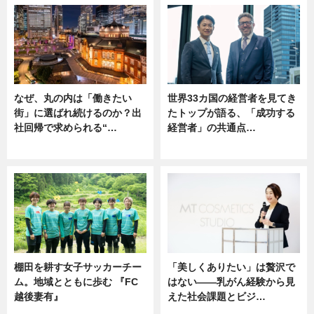
なぜ、丸の内は「働きたい
世界33カ国の経営者を見てき
街」に選ばれ続けるのか？出
たトップが語る、「成功する
社回帰で求められる“…
経営者」の共通点…
ニュース
ニュース
棚田を耕す女子サッカーチー
「美しくありたい」は贅沢で
ム。地域とともに歩む 『FC
はない――乳がん経験から見
越後妻有』
えた社会課題とビジ…