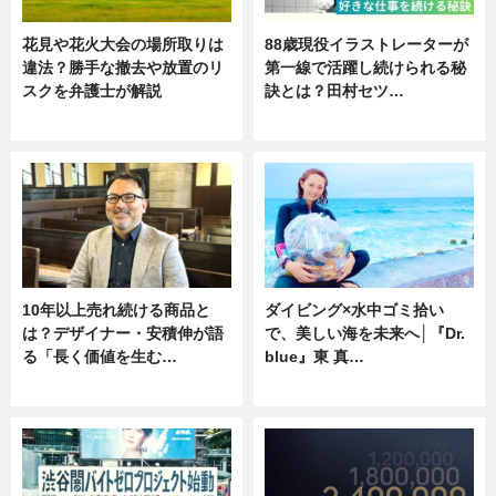
花見や花火大会の場所取りは
88歳現役イラストレーターが
違法？勝手な撤去や放置のリ
第一線で活躍し続けられる秘
スクを弁護士が解説
訣とは？田村セツ…
ニュース
専門家インタビュー
10年以上売れ続ける商品と
ダイビング×水中ゴミ拾い
は？デザイナー・安積伸が語
で、美しい海を未来へ│『Dr.
る「長く価値を生む…
blue』東 真…
ニュース
ニュース