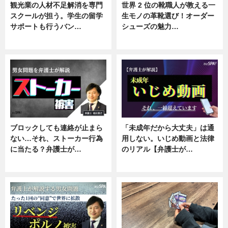
観光業の人材不足解消を専門
世界 2 位の靴職人が教える一
スクールが担う。学生の留学
生モノの革靴選び！オーダー
サポートも行うバン…
シューズの魅力…
ニュース, 企業インタビュー
ニュース, 専門家インタビュー
ブロックしても連絡が止まら
「未成年だから大丈夫」は通
ない…それ、ストーカー行為
用しない。いじめ動画と法律
に当たる？弁護士が…
のリアル【弁護士が…
ニュース, 専門家インタビュー
ニュース, 専門家インタビュー