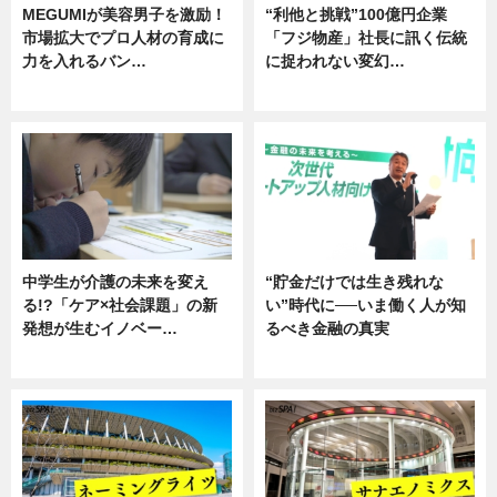
MEGUMIが美容男子を激励！
“利他と挑戦”100億円企業
市場拡大でプロ人材の育成に
「フジ物産」社長に訊く伝統
力を入れるバン…
に捉われない変幻…
企業インタビュー
ニュース
中学生が介護の未来を変え
“貯金だけでは生き残れな
る!?「ケア×社会課題」の新
い”時代に──いま働く人が知
発想が生むイノベー…
るべき金融の真実
ニュース
企業インタビュー