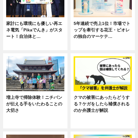
家計にも環境にも優しい再エ
5年連続で売上1位！市場でト
ネ電気「Pikaでんき」がスタ
ップを牽引する花王・ビオレ
ート！自治体と…
の独自のマーケテ…
ニュース
ニュース, 暮らし
増上寺で掃除体験！ニチバン
クマの被害にあったらどうす
が伝える手をいたわることの
る？ケガをしたら補償される
大切さ
のか弁護士が解説
ニュース, 企業インタビュー, 暮ら
専門家インタビュー
し