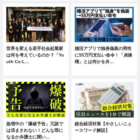
世界を変える若手社会起業家
婚活アプリで独身偽装の男性
は何を考えているのか？「Yo
に55万円支払い命令！「貞操
uth Co:L…
権」とは何かを弁…
スキル
専門家インタビュー
急増中の「爆破予告」冗談で
総合経済対策【やさしいニュ
は済まされない！どんな罪に
ースワード解説】
なるか弁護士に聞い…
ニュース