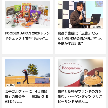
FOODEX JAPAN 2026トレン
映画予告編は「広告」だっ
ドチェック！甘辛“Swicy”…
た！MENSA会員が明かす“人
を動かす設計図”
ニュース
ニュース
若手ゴルファーに「4日間競
信頼と期待がブランドの力を
技」の機会を——第2回 G_B
生む。ハーゲンダッツ クリス
ASE 4da…
ピーサンドが歩ん…