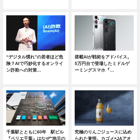
ニュース
ニュース
“デジタル慣れ”の若者ほど危
搭載AIが戦術をアドバイス。
険？AIで巧妙化するオンライ
5万円台で登場したミドルゲ
ン詐欺への対策…
ーミングスマホ『…
ニュース
ニュース
千葉駅とともに60年 駅ビル
究極のりんごジュースに込め
『ペリエ千葉』はなぜ"地元の
られた覚悟。カゴメ×JAアオ