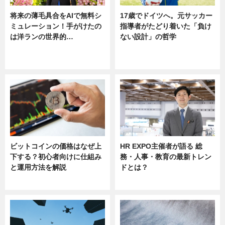
将来の薄毛具合をAIで無料シ
17歳でドイツへ。元サッカー
ミュレーション！手がけたの
指導者がたどり着いた「負け
は洋ランの世界的…
ない設計」の哲学
ニュース
ニュース
sponsored by 河野メリクロン
ビットコインの価格はなぜ上
HR EXPO主催者が語る 総
下する？初心者向けに仕組み
務・人事・教育の最新トレン
と運用方法を解説
ドとは？
ニュース
ニュース