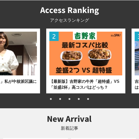
アクセスランキング
た」私が中核派区議に
【最新版】吉野家の牛丼「超特盛」VS
吉
「並盛2杯」高コスパはどっち？
は
新着記事