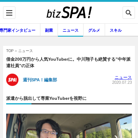
専門家インタビュー
副業
ニュース
グルメ
スキル
ニュース
TOP
借金200万円から人気YouTuberに。中川翔子も絶賛する”中年派
遣社員”の正体
企業インタビュー
専門家インタビュー
ニュース
週刊SPA！編集部
2020.07.23
派遣から脱出して専業YouTuberを視野に
副業
ニュース
グルメ
スキル