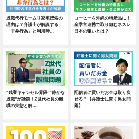
退職代行モームリ家宅捜索の
コーヒーを沖縄の特産品に！
理由は？弁護士が解説する
産学官連携で取り組むネスレ
「非弁行為」と利用時…
日本の狙いとは？
専門家インタビュー
企業インタビュー
“残業キャンセル界隈”“静かな
配信者に貢いだお金は取り戻
退職”が話題！Z世代社員の離
せる？【弁護士に聞く男女問
職の実態と解…
題】
企業インタビュー
専門家インタビュー