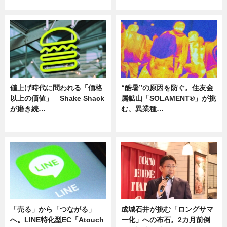
ニュース
ニュース
値上げ時代に問われる「価格
“酷暑”の原因を防ぐ。住友金
以上の価値」 Shake Shack
属鉱山「SOLAMENT®」が挑
が磨き続…
む、異業種…
ニュース
ニュース
「売る」から「つながる」
成城石井が挑む「ロングサマ
へ。LINE特化型EC「Atouch
ー化」への布石。2カ月前倒