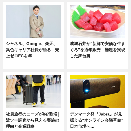
シャネル、Google、楽天、
成城石井が"新鮮で安価な生ま
異色キャリア社長が語る 売
ぐろ"を通年販売 難題を実現
上ゼロECを年…
した舞台裏
ニュース
ニュース
社員旅行のニーズが約7割増│
デンマーク発『Jabra』が見
近ツー調査から見える実施の
据える“オンライン会議革命”
理由と企業戦略
日本市場へ…