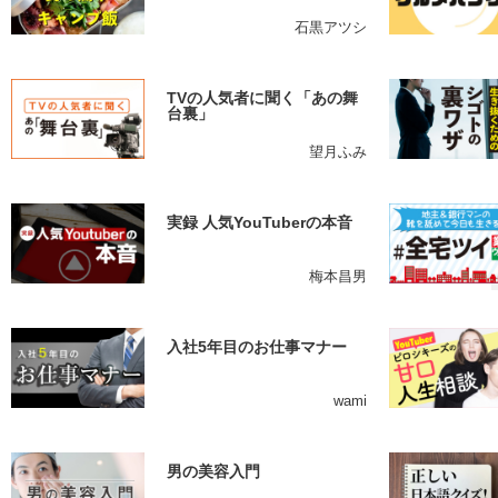
石黒アツシ
TVの人気者に聞く「あの舞
台裏」
望月ふみ
実録 人気YouTuberの本音
梅本昌男
入社5年目のお仕事マナー
wami
男の美容入門