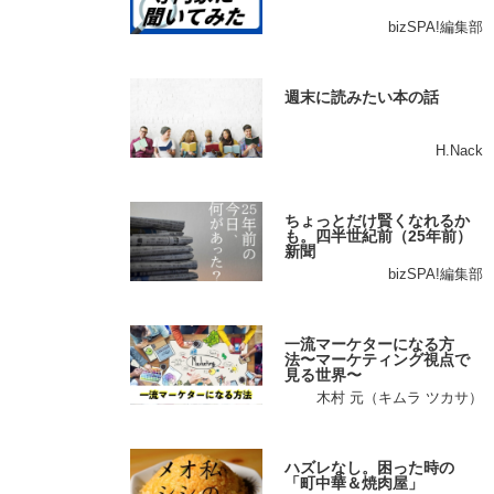
bizSPA!編集部
週末に読みたい本の話
H.Nack
ちょっとだけ賢くなれるか
も。四半世紀前（25年前）
新聞
bizSPA!編集部
一流マーケターになる方
法〜マーケティング視点で
見る世界〜
木村 元（キムラ ツカサ）
ハズレなし。困った時の
「町中華＆焼肉屋」