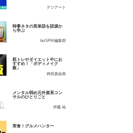
デジアート
時事ネタの英単語を語源か
ら学ぶ
bizSPA!編集部
筋トレやダイエット中にお
すすめ！「ボディメイク
飯」
袴田真由美
メンタル弱め元外資系コン
サルのひとりごと
伊藤 祐
実食！グルメハンター