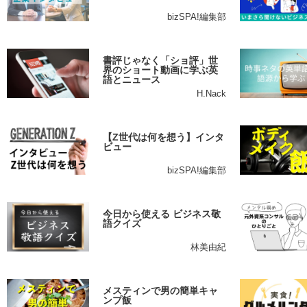
bizSPA!編集部
書評じゃなく「ショ評」世
界のショート動画に学ぶ英
語とニュース
H.Nack
【Z世代は何を想う】インタ
ビュー
bizSPA!編集部
今日から使える ビジネス敬
語クイズ
林美由紀
メスティンで男の簡単キャ
ンプ飯