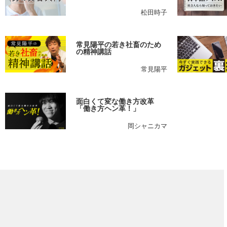
松田時子
常見陽平の若き社畜のため
の精神講話
常見陽平
面白くて変な働き方改革
「働き方ヘン革！」
岡シャニカマ