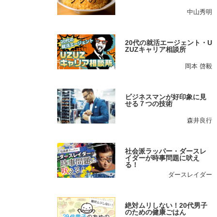
中山秀明
20代の就活エージェント・U
ZUZキャリア相談所
岡本 啓毅
ビジネスマンが好印象に見
せる７つの技術
森井良行
社会派ラッパー・ダースレ
イダーが時事問題に吠え
る！
ダースレイダー
絶対ムリしない！20代男子
のための健康ごはん