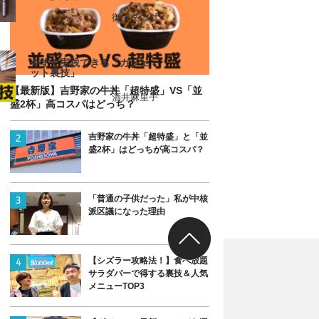
御手洗ココ
今すぐ実践できる「ガジェ
ット裏技」
【最新版】吉野家の牛丼「超特盛」VS「並
酒井麻里子
盛2杯」高コスパはどっち？
吉野家の牛丼「超特盛」と「並
盛2杯」はどっちが高コスパ？
「普通の子供だった」私が中核
派区議になった理由
【シズラー攻略法！】食べ放題
サラダバーで得する裏技＆人気
メニューTOP3