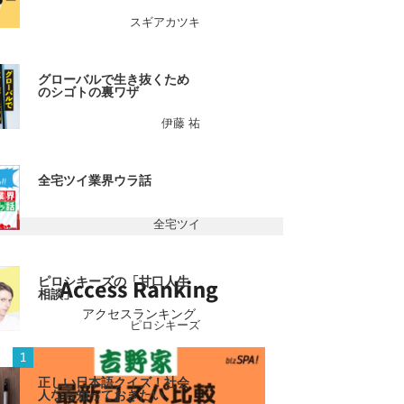
スギアカツキ
グローバルで生き抜くため
のシゴトの裏ワザ
伊藤 祐
全宅ツイ業界ウラ話
全宅ツイ
ピロシキーズの「甘口人生
相談」
アクセスランキング
ピロシキーズ
正しい日本語クイズ！社会
人なら知っておきたい