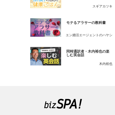
スギアカツキ
モテるアラサーの教科書
エン婚活エージェントのハヤシ
同時通訳者・木内裕也の楽
しむ英会話
木内裕也