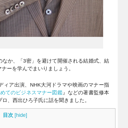
なか、「3密」を避けて開催される結婚式、結
マナーを学んでまいりましょう。
ィア出演、NHK大河ドラマや映画のマナー指
じめてのビジネスマナー図鑑
』などの著書監修本
プロ、西出ひろ子氏に話を聞きました。
目次
[
hide
]