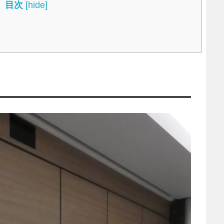
目次
[
hide
]