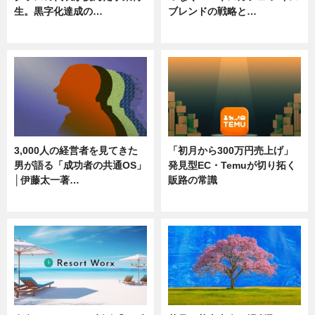
生。黒字化達成の…
ブレンドの戦略と…
ニュース
ニュース
3,000人の経営者を見てきた
「初月から300万円売上げ」
男が語る「成功者の共通OS」
発見型EC・Temuが切り拓く
│伊藤太一著…
販路の常識
ニュース
ニュース