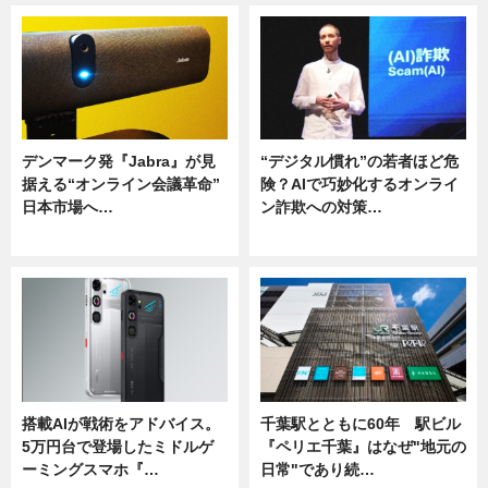
デンマーク発『Jabra』が見
“デジタル慣れ”の若者ほど危
据える“オンライン会議革命”
険？AIで巧妙化するオンライ
日本市場へ…
ン詐欺への対策…
ニュース
ニュース
搭載AIが戦術をアドバイス。
千葉駅とともに60年 駅ビル
5万円台で登場したミドルゲ
『ペリエ千葉』はなぜ"地元の
ーミングスマホ『…
日常"であり続…