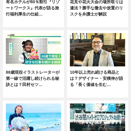
有名ホテルが80％割引『リゾ
花見や花火大会の場所取りは
ートワークス』代表が語る旅
違法？勝手な撤去や放置のリ
行福利厚生の仕組…
スクを弁護士が解説
ニュース
ニュース
88歳現役イラストレーターが
10年以上売れ続ける商品と
第一線で活躍し続けられる秘
は？デザイナー・安積伸が語
訣とは？田村セツ…
る「長く価値を生む…
専門家インタビュー
ニュース