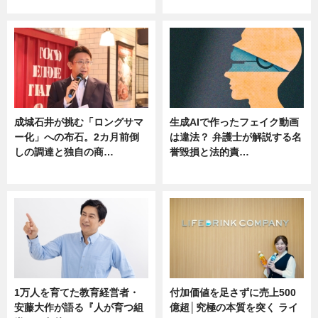
ニュース
ニュース
成城石井が挑む「ロングサマ
生成AIで作ったフェイク動画
ー化」への布石。2カ月前倒
は違法？ 弁護士が解説する名
しの調達と独自の商…
誉毀損と法的責…
ニュース
ニュース
1万人を育てた教育経営者・
付加価値を足さずに売上500
安藤大作が語る『人が育つ組
億超│究極の本質を突く ライ