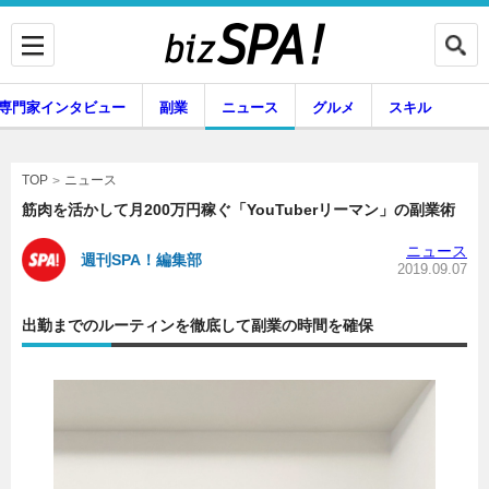
専門家インタビュー
副業
ニュース
グルメ
スキル
ニュース
TOP
筋肉を活かして月200万円稼ぐ「YouTuberリーマン」の副業術
ニュース
週刊SPA！編集部
企業インタビュー
専門家インタビュー
2019.09.07
出勤までのルーティンを徹底して副業の時間を確保
副業
ニュース
グルメ
スキル