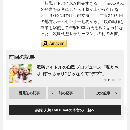
「転職アドバイスが的確すぎる!」「motoさん
の発言を参考にしたら年収が上がった!」な
ど、各種SNSで圧倒的支持――! 年収240万円
の地方ホームセンター勤務から、4度の転職と
副業を駆使して年収5000万円を稼ぐようにな
った「次世代型サラリーマン」の初の著書。
前回の記事
肥満アイドルの自己プロデュース「私たち
は“ぽっちゃり”じゃなくて“デブ”」
2019.06.12
一番最初の記事
前の記事
次の記事
実録 人気YouTuberの本音の一覧へ