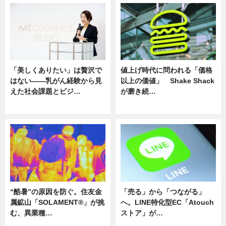
「美しくありたい」は贅沢で
値上げ時代に問われる「価格
はない――乳がん経験から見
以上の価値」 Shake Shack
えた社会課題とビジ…
が磨き続…
ニュース
ニュース
“酷暑”の原因を防ぐ。住友金
「売る」から「つながる」
属鉱山「SOLAMENT®」が挑
へ。LINE特化型EC「Atouch
む、異業種…
ストア」が…