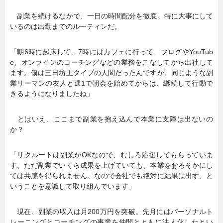
副業を続けるなかで、一日の時間配分を徹底。特に大事にして
いるのは出勤までのルーティンだ。
「朝6時に起床して、7時にはカフェに行って、ブログやYouTub
e、オンラインのコーチングなどの業務をこなしてから出社して
ます。僕は三日坊主タイプの人間だったんですが、同じような副
業リーマンの友人と週1で朝会を始めてからは、継続して行動で
きるようになりましたね」
とはいえ、ここまで副業を抱え込んで本業に支障は出ないの
か？
「リクルートは副業がOKなので、むしろ応援してもらっていま
す。ただ副業でいくら成果を上げていても、本業をおろそかにし
ては共感を得られません。なので会社でも絶対に結果は出す、と
いうことを意識して取り組んでいます」
現在、副業の収入は月200万円を突破。先月にはパーソナルト
レーニングとコーチングの事業を仲間とともに法人化したとい