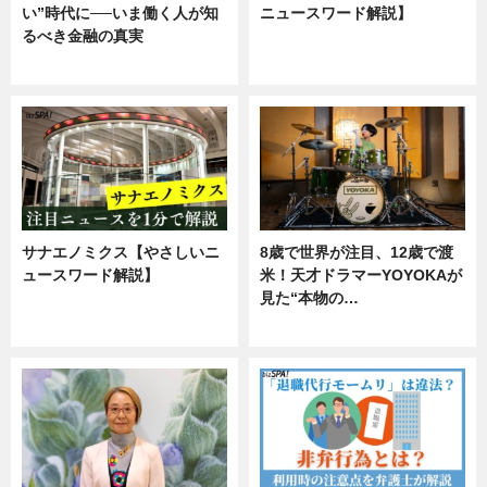
い”時代に──いま働く人が知
ニュースワード解説】
るべき金融の真実
ニュース
企業インタビュー
サナエノミクス【やさしいニ
8歳で世界が注目、12歳で渡
ュースワード解説】
米！天才ドラマーYOYOKAが
見た“本物の…
ニュース
エンタメ