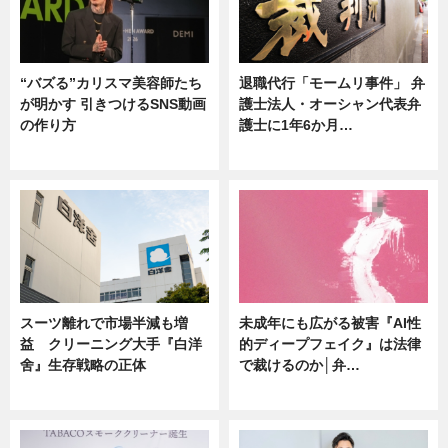
“バズる”カリスマ美容師たち
退職代行「モームリ事件」 弁
が明かす 引きつけるSNS動画
護士法人・オーシャン代表弁
の作り方
護士に1年6か月…
ニュース
ニュース
スーツ離れで市場半減も増
未成年にも広がる被害『AI性
益 クリーニング大手『白洋
的ディープフェイク』は法律
舍』生存戦略の正体
で裁けるのか│弁…
企業インタビュー
ニュース