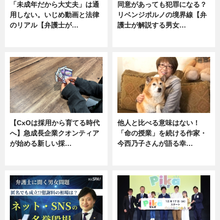
「未成年だから大丈夫」は通
同意があっても犯罪になる？
用しない。いじめ動画と法律
リベンジポルノの境界線【弁
のリアル【弁護士が…
護士が解説する男女…
ニュース, 専門家インタビュー
専門家インタビュー
【CxOは採用から育てる時代
他人と比べる意味はない！
へ】急成長企業クオンティア
「命の授業」を続ける作家・
が始める新しい採…
今西乃子さんが語る幸…
ニュース
専門家インタビュー