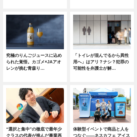
ニュース
ニュース
究極のりんごジュースに込め
「トイレが混んでるから異性
られた覚悟。カゴメ×JAアオ
用へ」はアリ？ナシ？犯罪の
レンが挑む青森り…
可能性を弁護士が解…
ニュース
ニュース, 専門家インタビュー
“選択と集中”の徹底で最年少
体験型イベントで商品と人を
クラスの代表が挑んだ事業再
つなぐ――ネスカフェ アイス