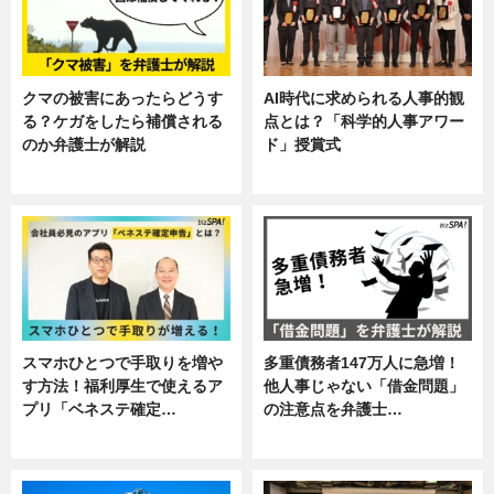
クマの被害にあったらどうす
AI時代に求められる人事的観
る？ケガをしたら補償される
点とは？「科学的人事アワー
のか弁護士が解説
ド」授賞式
専門家インタビュー
ニュース
スマホひとつで手取りを増や
多重債務者147万人に急増！
す方法！福利厚生で使えるア
他人事じゃない「借金問題」
プリ「ベネステ確定…
の注意点を弁護士…
企業インタビュー
専門家インタビュー