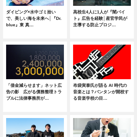
ダイビング×水中ゴミ拾い
高校生4人に1人が『闇バイ
で、美しい海を未来へ│『Dr.
ト』広告を経験│産官学民が
blue』東 真…
主導する防止プロジ…
ニュース
ニュース
「借金減らせます」ネット広
布袋寅泰氏が語る AI 時代の
告の影 広がる債務整理トラ
音楽とは？バンタンが開校す
ブルに法律事務所が…
る音楽学校の目…
ニュース
ニュース