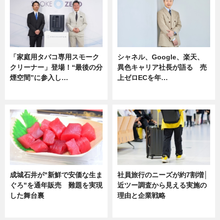
「家庭用タバコ専用スモーク
シャネル、Google、楽天、
クリーナー」登場！“最後の分
異色キャリア社長が語る 売
煙空間”に参入し…
上ゼロECを年…
ニュース
ニュース
成城石井が"新鮮で安価な生ま
社員旅行のニーズが約7割増│
ぐろ"を通年販売 難題を実現
近ツー調査から見える実施の
した舞台裏
理由と企業戦略
ニュース
ニュース