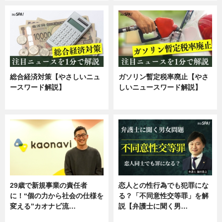
総合経済対策【やさしいニュ
ガソリン暫定税率廃止【やさ
ースワード解説】
しいニュースワード解説】
ニュース
ニュース
29歳で新規事業の責任者
恋人との性行為でも犯罪にな
に！“個の力から社会の仕様を
る？「不同意性交等罪」を解
変える”カオナビ流…
説【弁護士に聞く男…
企業インタビュー
専門家インタビュー