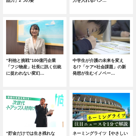
品力」2つの要
力を入れるバン…
グルメ
企業インタビュー
“利他と挑戦”100億円企業
中学生が介護の未来を変え
「フジ物産」社長に訊く伝統
る!?「ケア×社会課題」の新
に捉われない変幻…
発想が生むイノベー…
ニュース
ニュース
“貯金だけでは生き残れな
ネーミングライツ【やさしい