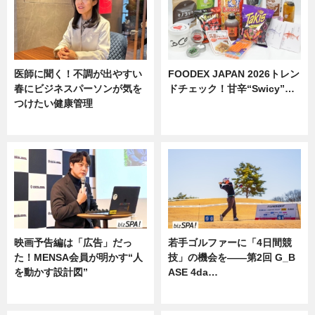
医師に聞く！不調が出やすい
FOODEX JAPAN 2026トレン
春にビジネスパーソンが気を
ドチェック！甘辛“Swicy”…
つけたい健康管理
ニュース
ニュース
映画予告編は「広告」だっ
若手ゴルファーに「4日間競
た！MENSA会員が明かす“人
技」の機会を——第2回 G_B
を動かす設計図”
ASE 4da…
ニュース
ニュース