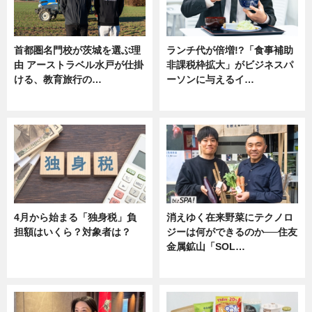
首都圏名門校が茨城を選ぶ理
ランチ代が倍増!?「食事補助
由 アーストラベル水戸が仕掛
非課税枠拡大」がビジネスパ
ける、教育旅行の…
ーソンに与えるイ…
ニュース
ニュース
4月から始まる「独身税」負
消えゆく在来野菜にテクノロ
担額はいくら？対象者は？
ジーは何ができるのか──住友
金属鉱山「SOL…
ニュース
ニュース