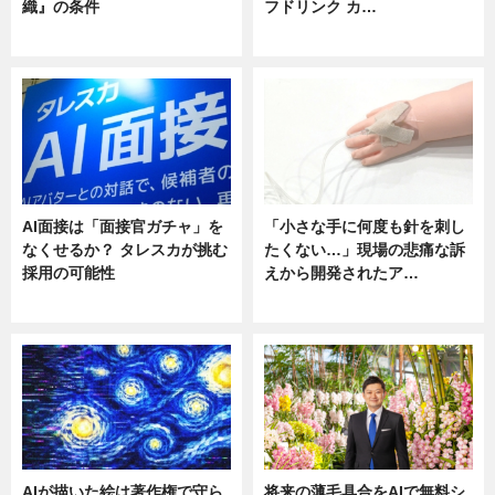
織』の条件
フドリンク カ…
ニュース
ニュース
AI面接は「面接官ガチャ」を
「小さな手に何度も針を刺し
なくせるか？ タレスカが挑む
たくない…」現場の悲痛な訴
採用の可能性
えから開発されたア…
ニュース
ニュース
AIが描いた絵は著作権で守ら
将来の薄毛具合をAIで無料シ