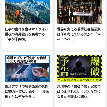
仕事の疲れを癒やす！タイパ
世界を変える若手社会起業家
重視の海外旅行を実現する
は何を考えているのか？「Yo
「事前予約術」
uth Co:L…
暮らし
スキル
婚活アプリで独身偽装の男性
急増中の「爆破予告」冗談で
に55万円支払い命令！「貞操
は済まされない！どんな罪に
権」とは何かを弁…
なるか弁護士に聞い…
専門家インタビュー
専門家インタビュー