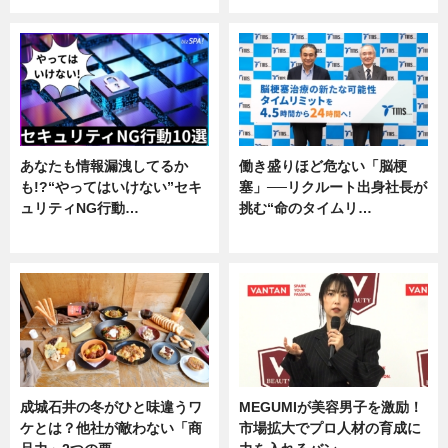
あなたも情報漏洩してるか
働き盛りほど危ない「脳梗
も!?“やってはいけない”セキ
塞」──リクルート出身社長が
ュリティNG行動…
挑む“命のタイムリ…
専門家インタビュー
企業インタビュー
成城石井の冬がひと味違うワ
MEGUMIが美容男子を激励！
ケとは？他社が敵わない「商
市場拡大でプロ人材の育成に