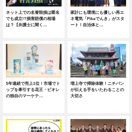
ネット上での名誉毀損は匿名
家計にも環境にも優しい再エ
でも成立!?損害賠償の相場
ネ電気「Pikaでんき」がスタ
は？【弁護士に聞く…
ート！自治体と…
専門家インタビュー
ニュース
5年連続で売上1位！市場でト
増上寺で掃除体験！ニチバン
ップを牽引する花王・ビオレ
が伝える手をいたわることの
の独自のマーケテ…
大切さ
ニュース, 暮らし
ニュース, 企業インタビュー, 暮ら
し