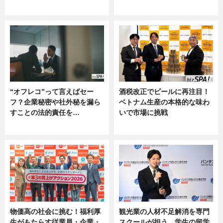
グルメ, ニュース, 企業インタビュ
ニュース
ー
“オフレコ”って言えばセー
酒税改正でビールに再注目！
フ？企業秘密や社外秘を漏ら
ベトナム生産の本格的な味わ
すことの法的責任を…
いで市場に挑戦
ニュース, 専門家インタビュー
ニュース
物価高の社会に挑む！福利厚
観光業の人材不足解消を専門
生がもたらす従業員・企業・
スクールが担う。学生の留学