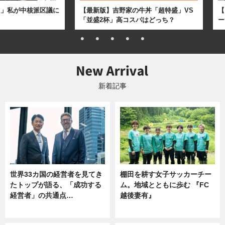
た」私が中核派区議に
【最新版】吉野家の牛丼「超特盛」VS
【
「並盛2杯」高コスパはどっち？
ー
新着記事
世界33カ国の経営者を見てき
棚田を耕す女子サッカーチー
たトップが語る、「成功する
ム。地域とともに歩む 『FC
経営者」の共通点…
越後妻有』
ニュース
ニュース