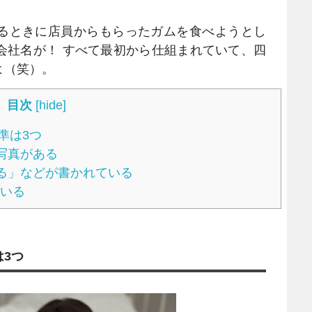
るときに店員からもらったガムを食べようとし
会社名が！ すべて最初から仕組まれていて、四
よ（笑）。
目次
[
hide
]
準は3つ
写真がある
る」などが書かれている
がいる
3つ