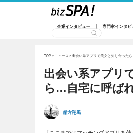
企業インタビュー
専門家インタビ
TOP
ニュース
出会い系アプリで美女と知り合ったら
出会い系アプリ
ら…自宅に呼ば
船方翔馬
「ここまではマッチングアプリを使