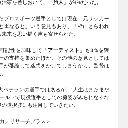
治家を差しおいて、「
旅人
」が4%だった。
たプロスポーツ選手としては現在、元サッカー
と重なると」いう意見もあり、「枠にとらわれ
る未来を思い描く声も寄せられた。
可能性を加味して「
アーティスト
」も3％を獲
干の支持を集めたほか、その他の意見としては
手が萎縮して迷惑をかけてしまうから、監督は
た。
大ベテランの選手ではあるが、“人生はまだまだ
ィールドで現役選手としての勇姿がみられなくな
後の選択肢にも注目していきたい。
協力／リサーチプラス＞