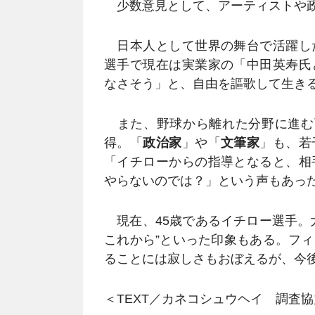
少数意見として、アーティストや政
日本人として世界の舞台で活躍し
選手で現在は実業家の「中田英寿氏
なさそう」と、自由を謳歌して生き
また、野球から離れた分野に進む
得。「
政治家
」や「
文筆家
」も、若
「イチローからの指導となると、相
やらないのでは？」という声もあっ
現在、45歳であるイチロー選手。
これから”といった印象もある。フ
ることには寂しさもおぼえるが、今
＜TEXT／カネコシュウヘイ 調査