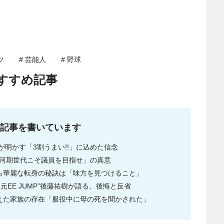
ツ
# 芸能人
# 野球
すすめ記事
記事を書いています
明かす「3割うまい!!」に込めた信念
氷河期世代こそ議員を目指せ」の真意
から華麗な転身の秘訣は「味方を見つけること」
EE JUMP”後藤祐樹が語る、後悔と反省
支えた家族の存在「服役中に母の死を聞かされた」