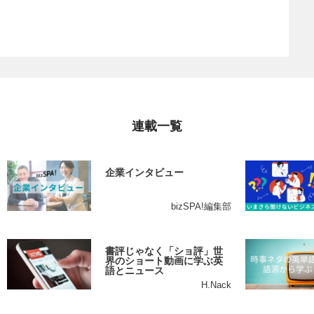
連載一覧
企業インタビュー
bizSPA!編集部
書評じゃなく「ショ評」世
界のショート動画に学ぶ英
語とニュース
H.Nack