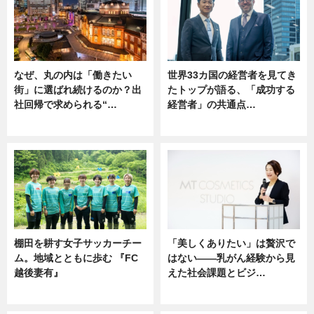
なぜ、丸の内は「働きたい
世界33カ国の経営者を見てき
街」に選ばれ続けるのか？出
たトップが語る、「成功する
社回帰で求められる“…
経営者」の共通点…
ニュース
ニュース
棚田を耕す女子サッカーチー
「美しくありたい」は贅沢で
ム。地域とともに歩む 『FC
はない――乳がん経験から見
越後妻有』
えた社会課題とビジ…
ニュース
ニュース