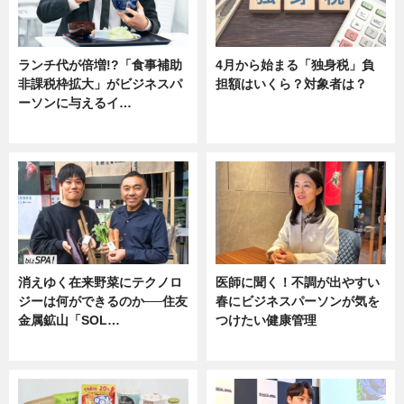
ランチ代が倍増!?「食事補助
4月から始まる「独身税」負
非課税枠拡大」がビジネスパ
担額はいくら？対象者は？
ーソンに与えるイ…
ニュース
ニュース
消えゆく在来野菜にテクノロ
医師に聞く！不調が出やすい
ジーは何ができるのか──住友
春にビジネスパーソンが気を
金属鉱山「SOL…
つけたい健康管理
ニュース
ニュース