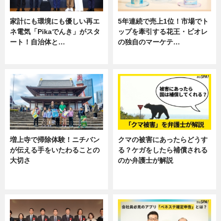
家計にも環境にも優しい再エ
5年連続で売上1位！市場でト
ネ電気「Pikaでんき」がスタ
ップを牽引する花王・ビオレ
ート！自治体と…
の独自のマーケテ…
ニュース
ニュース, 暮らし
増上寺で掃除体験！ニチバン
クマの被害にあったらどうす
が伝える手をいたわることの
る？ケガをしたら補償される
大切さ
のか弁護士が解説
ニュース, 企業インタビュー, 暮ら
専門家インタビュー
し