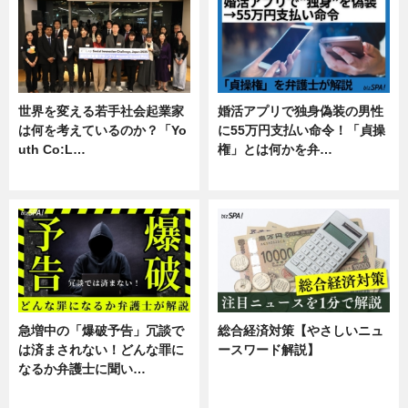
世界を変える若手社会起業家
婚活アプリで独身偽装の男性
は何を考えているのか？「Yo
に55万円支払い命令！「貞操
uth Co:L…
権」とは何かを弁…
スキル
専門家インタビュー
急増中の「爆破予告」冗談で
総合経済対策【やさしいニュ
は済まされない！どんな罪に
ースワード解説】
なるか弁護士に聞い…
ニュース
専門家インタビュー