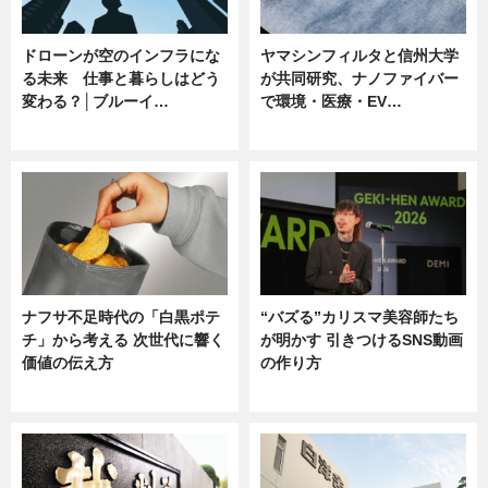
ドローンが空のインフラにな
ヤマシンフィルタと信州大学
る未来 仕事と暮らしはどう
が共同研究、ナノファイバー
変わる？│ブルーイ…
で環境・医療・EV…
ニュース
ニュース
ナフサ不足時代の「白黒ポテ
“バズる”カリスマ美容師たち
チ」から考える 次世代に響く
が明かす 引きつけるSNS動画
価値の伝え方
の作り方
ニュース
ニュース