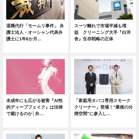
退職代行「モームリ事件」 弁
スーツ離れで市場半減も増
護士法人・オーシャン代表弁
益 クリーニング大手『白洋
護士に1年6か月…
舍』生存戦略の正体
ニュース
企業インタビュー
未成年にも広がる被害『AI性
「家庭用タバコ専用スモーク
的ディープフェイク』は法律
クリーナー」登場！“最後の分
で裁けるのか│弁…
煙空間”に参入し…
ニュース
ニュース