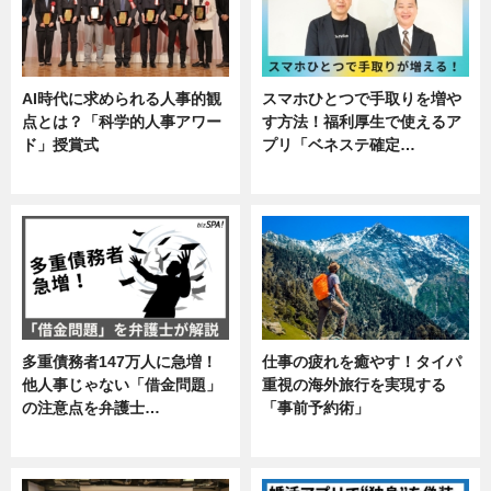
AI時代に求められる人事的観
スマホひとつで手取りを増や
点とは？「科学的人事アワー
す方法！福利厚生で使えるア
ド」授賞式
プリ「ベネステ確定…
ニュース
企業インタビュー
多重債務者147万人に急増！
仕事の疲れを癒やす！タイパ
他人事じゃない「借金問題」
重視の海外旅行を実現する
の注意点を弁護士…
「事前予約術」
専門家インタビュー
暮らし