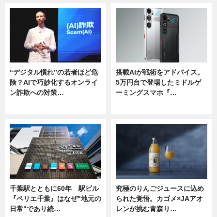
“デジタル慣れ”の若者ほど危
搭載AIが戦術をアドバイス。
険？AIで巧妙化するオンライ
5万円台で登場したミドルゲ
ン詐欺への対策…
ーミングスマホ『…
ニュース
ニュース
千葉駅とともに60年 駅ビル
究極のりんごジュースに込め
『ペリエ千葉』はなぜ"地元の
られた覚悟。カゴメ×JAアオ
日常"であり続…
レンが挑む青森り…