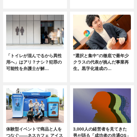
ニュース
ニュース
「トイレが混んでるから異性
“選択と集中”の徹底で最年少
用へ」はアリ？ナシ？犯罪の
クラスの代表が挑んだ事業再
可能性を弁護士が解…
生。黒字化達成の…
ニュース, 専門家インタビュー
ニュース
体験型イベントで商品と人を
3,000人の経営者を見てきた
つなぐ――ネスカフェ アイス
男が語る「成功者の共通OS」