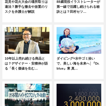
花見や花火大会の場所取りは
88歳現役イラストレーターが
違法？勝手な撤去や放置のリ
第一線で活躍し続けられる秘
スクを弁護士が解説
訣とは？田村セツ…
ニュース
専門家インタビュー
10年以上売れ続ける商品と
ダイビング×水中ゴミ拾い
は？デザイナー・安積伸が語
で、美しい海を未来へ│『Dr.
る「長く価値を生む…
blue』東 真…
ニュース
ニュース