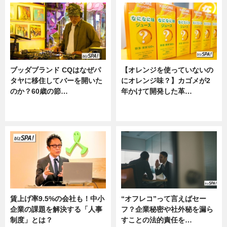
ブッダブランド CQはなぜパ
【オレンジを使っていないの
タヤに移住してバーを開いた
にオレンジ味？】カゴメが2
のか？60歳の節…
年かけて開発した革…
ニュース
グルメ, ニュース, 企業インタビュ
ー
賃上げ率9.5%の会社も！中小
“オフレコ”って言えばセー
企業の課題を解決する「人事
フ？企業秘密や社外秘を漏ら
制度」とは？
すことの法的責任を…