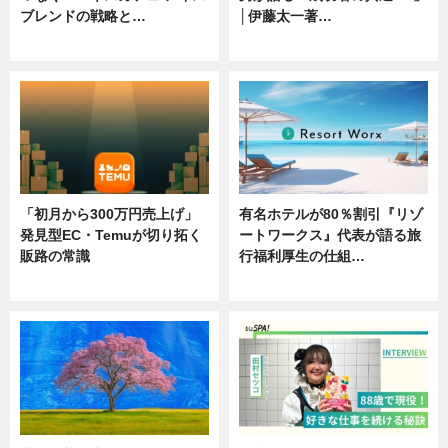
ブレンドの戦略と…
│伊藤太一著…
ニュース
ニュース
「初月から300万円売上げ」
有名ホテルが80％割引『リゾ
発見型EC・Temuが切り拓く
ートワークス』代表が語る旅
販路の常識
行福利厚生の仕組…
ニュース
ニュース