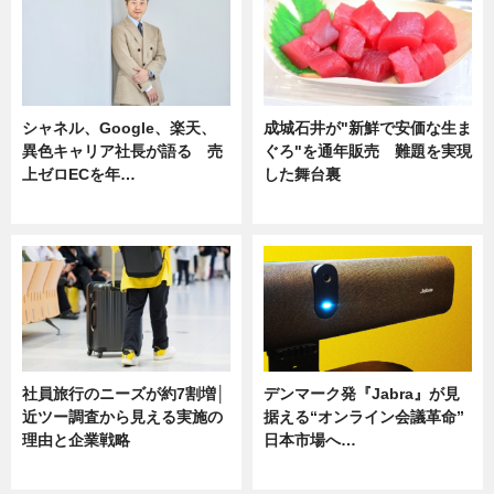
シャネル、Google、楽天、
成城石井が"新鮮で安価な生ま
異色キャリア社長が語る 売
ぐろ"を通年販売 難題を実現
上ゼロECを年…
した舞台裏
ニュース
ニュース
社員旅行のニーズが約7割増│
デンマーク発『Jabra』が見
近ツー調査から見える実施の
据える“オンライン会議革命”
理由と企業戦略
日本市場へ…
ニュース
ニュース