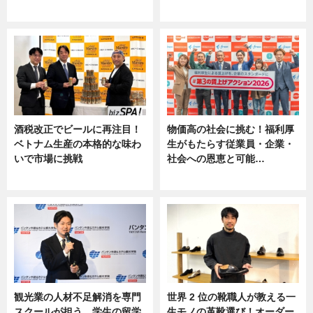
ニュース
ニュース, 専門家インタビュー
酒税改正でビールに再注目！
物価高の社会に挑む！福利厚
ベトナム生産の本格的な味わ
生がもたらす従業員・企業・
いで市場に挑戦
社会への恩恵と可能…
ニュース
ニュース
観光業の人材不足解消を専門
世界 2 位の靴職人が教える一
スクールが担う。学生の留学
生モノの革靴選び！オーダー