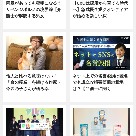
同意があっても犯罪になる？
【CxOは採用から育てる時代
リベンジポルノの境界線【弁
へ】急成長企業クオンティア
護士が解説する男女…
が始める新しい採…
専門家インタビュー
ニュース
他人と比べる意味はない！
ネット上での名誉毀損は匿名
「命の授業」を続ける作家・
でも成立!?損害賠償の相場
今西乃子さんが語る幸…
は？【弁護士に聞く…
専門家インタビュー
専門家インタビュー