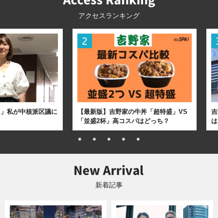
アクセスランキング
た」私が中核派区議に
【最新版】吉野家の牛丼「超特盛」VS
吉
「並盛2杯」高コスパはどっち？
は
新着記事