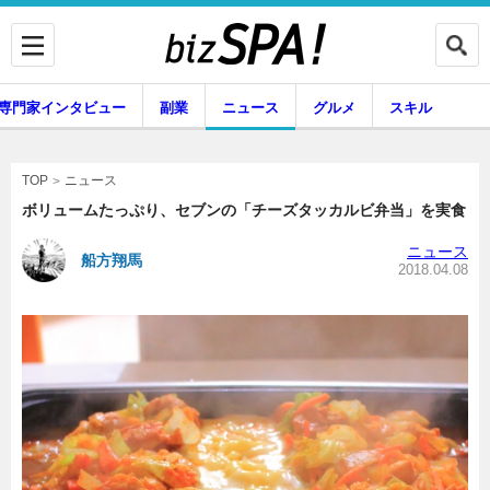
専門家インタビュー
副業
ニュース
グルメ
スキル
ニュース
TOP
ボリュームたっぷり、セブンの「チーズタッカルビ弁当」を実食
ニュース
船方翔馬
企業インタビュー
専門家インタビュー
2018.04.08
副業
ニュース
グルメ
スキル