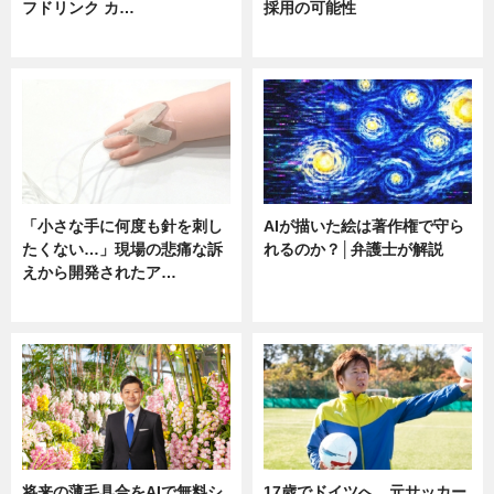
フドリンク カ…
採用の可能性
ニュース
ニュース
「小さな手に何度も針を刺し
AIが描いた絵は著作権で守ら
たくない…」現場の悲痛な訴
れるのか？│弁護士が解説
えから開発されたア…
ニュース
ニュース
将来の薄毛具合をAIで無料シ
17歳でドイツへ。元サッカー