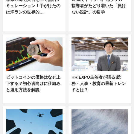
ミュレーション！手がけたの
指導者がたどり着いた「負け
は洋ランの世界的…
ない設計」の哲学
ニュース
ニュース
sponsored by 河野メリクロン
ビットコインの価格はなぜ上
HR EXPO主催者が語る 総
下する？初心者向けに仕組み
務・人事・教育の最新トレン
と運用方法を解説
ドとは？
ニュース
ニュース