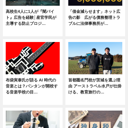
高校生4人に1人が『闇バイ
「借金減らせます」ネット広
ト』広告を経験│産官学民が
告の影 広がる債務整理トラ
主導する防止プロジ…
ブルに法律事務所が…
ニュース
ニュース
布袋寅泰氏が語る AI 時代の
首都圏名門校が茨城を選ぶ理
音楽とは？バンタンが開校す
由 アーストラベル水戸が仕掛
る音楽学校の目…
ける、教育旅行の…
ニュース
ニュース