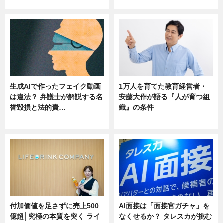
ニュース
ニュース
生成AIで作ったフェイク動画
1万人を育てた教育経営者・
は違法？ 弁護士が解説する名
安藤大作が語る『人が育つ組
誉毀損と法的責…
織』の条件
ニュース
ニュース
付加価値を足さずに売上500
AI面接は「面接官ガチャ」を
億超│究極の本質を突く ライ
なくせるか？ タレスカが挑む