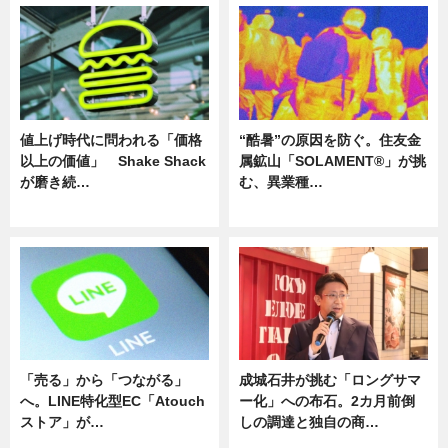
値上げ時代に問われる「価格
“酷暑”の原因を防ぐ。住友金
以上の価値」 Shake Shack
属鉱山「SOLAMENT®」が挑
が磨き続…
む、異業種…
ニュース
ニュース
「売る」から「つながる」
成城石井が挑む「ロングサマ
へ。LINE特化型EC「Atouch
ー化」への布石。2カ月前倒
ストア」が…
しの調達と独自の商…