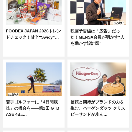
FOODEX JAPAN 2026トレン
映画予告編は「広告」だっ
ドチェック！甘辛“Swicy”…
た！MENSA会員が明かす“人
を動かす設計図”
ニュース
ニュース
若手ゴルファーに「4日間競
信頼と期待がブランドの力を
技」の機会を——第2回 G_B
生む。ハーゲンダッツ クリス
ASE 4da…
ピーサンドが歩ん…
ニュース
ニュース