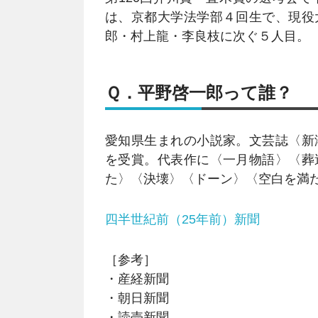
は、京都大学法学部４回生で、現役
郎・村上龍・李良枝に次ぐ５人目。
Ｑ．平野啓一郎って誰？
愛知県生まれの小説家。文芸誌〈新
を受賞。代表作に〈一月物語〉〈葬
た〉〈決壊〉〈ドーン〉〈空白を満
四半世紀前（25年前）新聞
［参考］
・産経新聞
・朝日新聞
・読売新聞