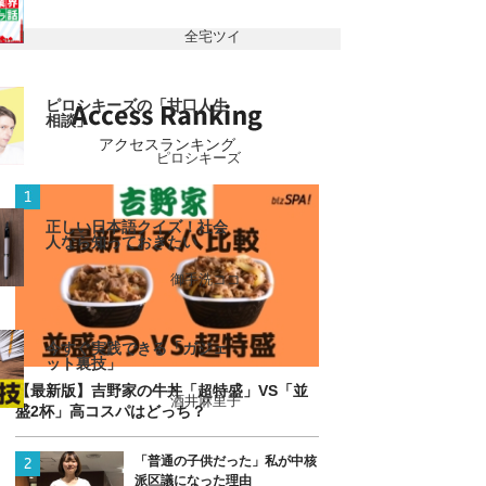
全宅ツイ
ピロシキーズの「甘口人生
相談」
アクセスランキング
ピロシキーズ
正しい日本語クイズ！社会
人なら知っておきたい
御手洗ココ
今すぐ実践できる「ガジェ
ット裏技」
【最新版】吉野家の牛丼「超特盛」VS「並
酒井麻里子
盛2杯」高コスパはどっち？
「普通の子供だった」私が中核
派区議になった理由