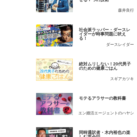
森井良行
社会派ラッパー・ダースレ
イダーが時事問題に吠え
る！
ダースレイダー
絶対ムリしない！20代男子
のための健康ごはん
スギアカツキ
モテるアラサーの教科書
エン婚活エージェントのハヤシ
同時通訳者・木内裕也の楽
しむ英会話