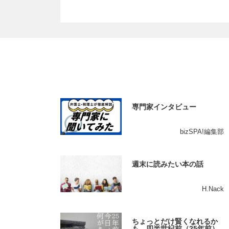
専門家インタビュー
bizSPA!編集部
週末に読みたい本の話
H.Nack
ちょっとだけ賢くなれるか
も。四半世紀前（25年前）