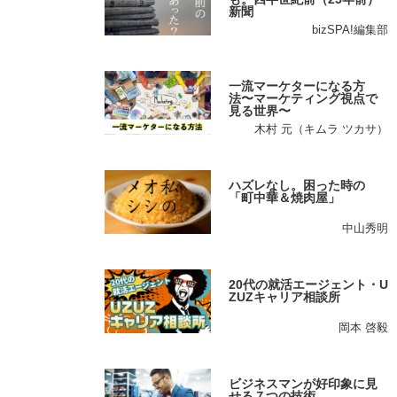
新聞
bizSPA!編集部
一流マーケターになる方
法〜マーケティング視点で
見る世界〜
木村 元（キムラ ツカサ）
ハズレなし。困った時の
「町中華＆焼肉屋」
中山秀明
20代の就活エージェント・U
ZUZキャリア相談所
岡本 啓毅
ビジネスマンが好印象に見
せる７つの技術