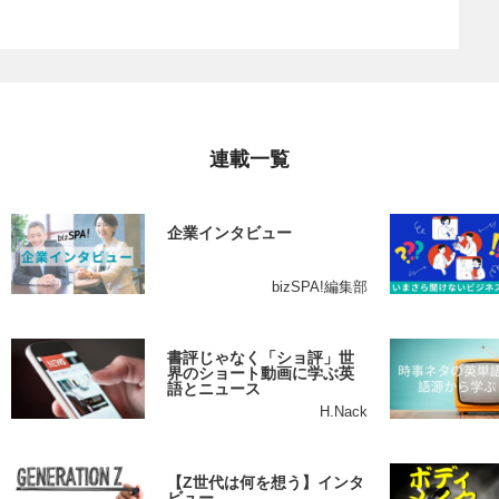
連載一覧
企業インタビュー
bizSPA!編集部
書評じゃなく「ショ評」世
界のショート動画に学ぶ英
語とニュース
H.Nack
【Z世代は何を想う】インタ
ビュー