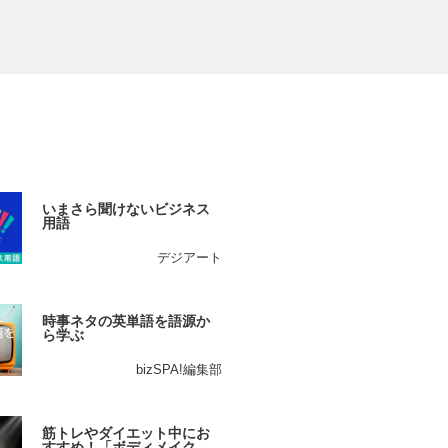
いまさら聞けないビジネス
用語
デジアート
時事ネタの英単語を語源か
ら学ぶ
bizSPA!編集部
筋トレやダイエット中にお
すすめ！「ボディメイク