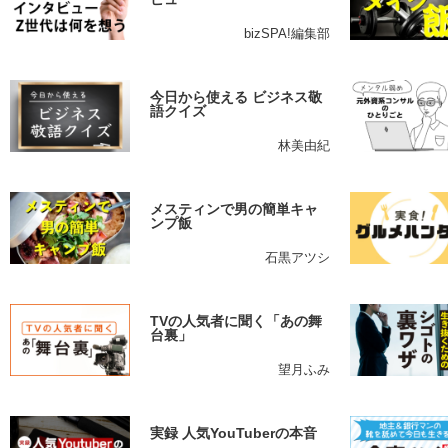
bizSPA!編集部
今日から使える ビジネス敬
語クイズ
林美由紀
メスティンで男の簡単キャ
ンプ飯
石黒アツシ
TVの人気者に聞く「あの舞
台裏」
望月ふみ
実録 人気YouTuberの本音