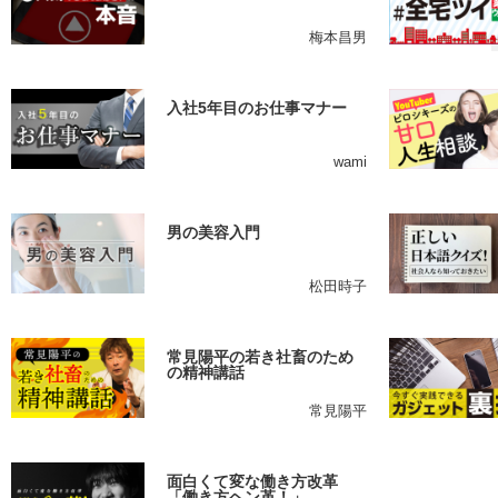
梅本昌男
入社5年目のお仕事マナー
wami
男の美容入門
松田時子
常見陽平の若き社畜のため
の精神講話
常見陽平
面白くて変な働き方改革
「働き方ヘン革！」