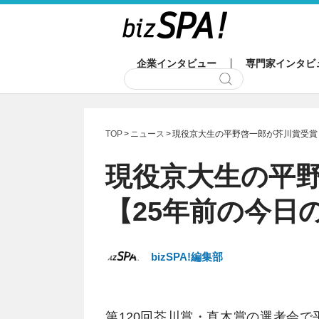
企業インタビュー
専門家インタビ
TOP
ニュース
現役京大生の平野啓一郎が芥川賞受賞
現役京大生の平
【25年前の今日
bizSPA!編集部
第120回芥川賞・直木賞の選考会